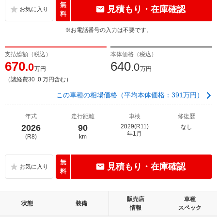
無
見積もり・在庫確認
料
※お電話番号の入力は不要です。
支払総額（税込）
本体価格（税込）
670
640
.0
.0
万円
万円
（諸経費30 .0 万円含む）
この車種の相場価格（平均本体価格：391万円）
年式
走行距離
車検
修復歴
2026
90
2029(R11)
なし
年1月
(R8)
km
無
見積もり・在庫確認
料
販売店
車種
状態
装備
情報
スペック