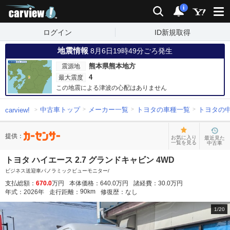
carview!
検索
通知
i
ログイン
ID新規取得
地震情報
8月6日19時49分ごろ発生
熊本県熊本地方
震源地
4
最大震度
この地震による津波の心配はありません
中古車トップ
メーカー一覧
トヨタの車種一覧
トヨタの
carview!
提供：
お気に入り
最近見た
一覧を見る
中古車
トヨタ ハイエース 2.7 グランドキャビン 4WD
ビジネス送迎車パノラミックビューモニター/
支払総額：
670.0
万円
本体価格：
640.0
万円
諸経費：
30.0
万円
90
km
年式：
2026
年
走行距離：
修復歴：
なし
1
/
20