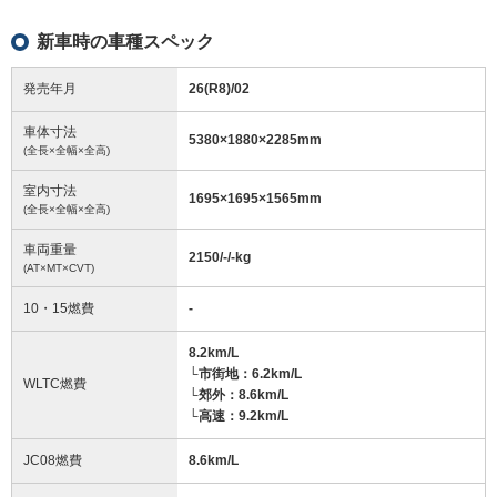
新車時の車種スペック
発売年月
26(R8)/02
車体寸法
5380
×
1880
×
2285
mm
(全長×全幅×全高)
室内寸法
1695
×
1695
×
1565
mm
(全長×全幅×全高)
車両重量
2150/-/-
kg
(AT×MT×CVT)
10・15燃費
-
8.2km/L
└市街地：6.2km/L
WLTC燃費
└郊外：8.6km/L
└高速：9.2km/L
JC08燃費
8.6km/L