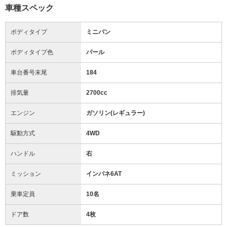
車種スペック
ボディタイプ
ミニバン
ボディタイプ色
パール
車台番号末尾
184
排気量
2700cc
エンジン
ガソリン(レギュラー)
駆動方式
4WD
ハンドル
右
ミッション
インパネ6AT
乗車定員
10名
ドア数
4枚