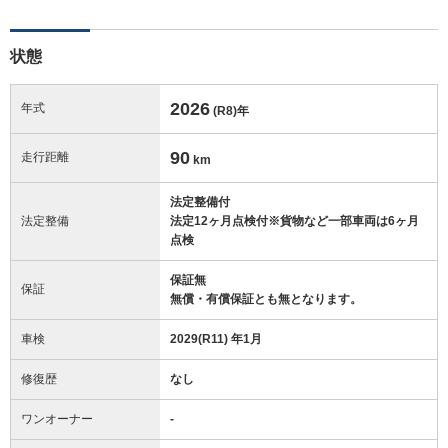
状態
2026
年式
(R8)
年
90
走行距離
km
法定整備付
法定整備
法定12ヶ月点検付※貨物など一部車両は6ヶ月
点検
保証無
保証
無償・有償保証とも無となります。
車検
2029(R11) 年1月
修復歴
なし
ワンオーナー
-