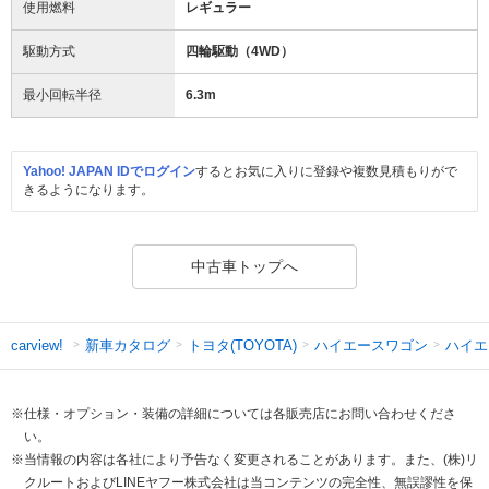
使用燃料
レギュラー
駆動方式
四輪駆動（4WD）
最小回転半径
6.3
m
Yahoo! JAPAN IDでログイン
するとお気に入りに登録や複数見積もりがで
きるようになります。
中古車トップへ
新車カタログ
トヨタ(TOYOTA)
ハイエースワゴン
ハイエ
carview!
※仕様・オプション・装備の詳細については各販売店にお問い合わせくださ
い。
※当情報の内容は各社により予告なく変更されることがあります。また、(株)リ
クルートおよびLINEヤフー株式会社は当コンテンツの完全性、無誤謬性を保