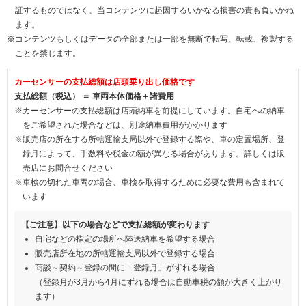
証するものではなく、当コンテンツに起因するいかなる損害の責も負いかね
ます。
※コンテンツもしくはデータの全部または一部を無断で転写、転載、複製する
ことを禁じます。
カーセンサーの支払総額は店頭乗り出し価格です
支払総額（税込） ＝ 車両本体価格＋諸費用
※カーセンサーの支払総額は店頭納車を前提にしています。自宅への納車
をご希望された場合などは、別途納車費用がかかります
※販売店の所在する所轄運輸支局以外で登録する際や、車の定置場所、登
録月によって、手数料や税金の額が異なる場合があります。詳しくは販
売店にお問合せください
※車検の切れた車両の場合、車検を取得するために必要な費用も含まれて
います
【ご注意】以下の場合などで支払総額が変わります
自宅などの指定の場所へ陸送納車を希望する場合
販売店所在地の所轄運輸支局以外で登録する場合
商談～契約～登録の間に「登録月」がずれる場合
（登録月が3月から4月にずれる場合は自動車税の額が大きく上がり
ます）