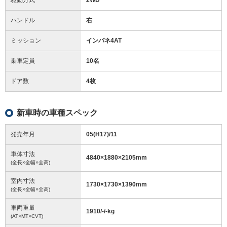
ハンドル
右
ミッション
インパネ4AT
乗車定員
10名
ドア数
4枚
新車時の車種スペック
発売年月
05(H17)/11
車体寸法
4840
×
1880
×
2105
mm
(全長×全幅×全高)
室内寸法
1730
×
1730
×
1390
mm
(全長×全幅×全高)
車両重量
1910/-/-
kg
(AT×MT×CVT)