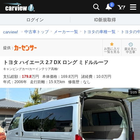
carview!
検索
通知
i
ログイン
ID新規取得
中古車トップ
メーカー一覧
トヨタの車種一覧
トヨタの
carview!
提供：
お気に入り
最近見た
一覧を見る
中古車
トヨタ ハイエース 2.7 DX ロング ミドルルーフ
キャンピングカー/カーインテリア高橋/
支払総額：
179.8
万円
本体価格：
169.8
万円
諸経費：
10.0
万円
年式：
2006
年
走行距離：
15.9
万km
修復歴：
なし
1
/
25