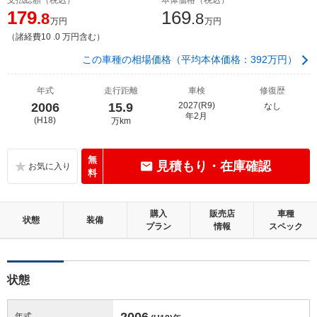
179
169
.8
.8
万円
万円
（諸経費10 .0 万円含む）
この車種の相場価格（平均本体価格：392万円）
年式
走行距離
車検
修復歴
2006
15.9
2027(R9)
なし
年2月
(H18)
万km
無
見積もり・在庫確認
料
購入
販売店
車種
状態
装備
プラン
情報
スペック
状態
2006
年式