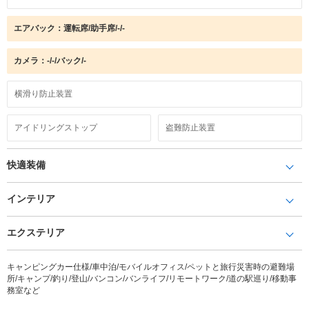
エアバック：運転席/助手席/-/-
カメラ：-/-/バック/-
横滑り防止装置
アイドリングストップ
盗難防止装置
快適装備
インテリア
エクステリア
キャンピングカー仕様/車中泊/モバイルオフィス/ペットと旅行災害時の避難場
所/キャンプ/釣り/登山/バンコン/バンライフ/リモートワーク/道の駅巡り/移動事
務室など