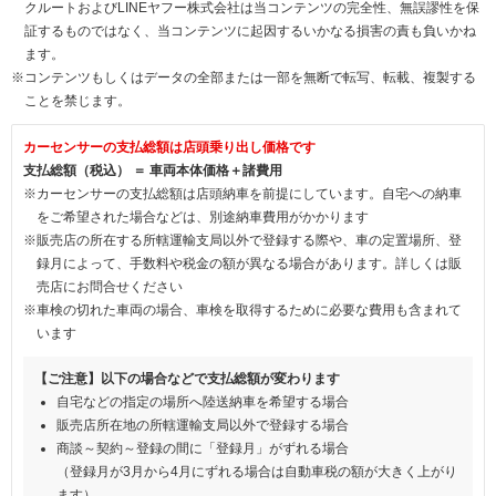
クルートおよびLINEヤフー株式会社は当コンテンツの完全性、無誤謬性を保
証するものではなく、当コンテンツに起因するいかなる損害の責も負いかね
ます。
※コンテンツもしくはデータの全部または一部を無断で転写、転載、複製する
ことを禁じます。
カーセンサーの支払総額は店頭乗り出し価格です
支払総額（税込） ＝ 車両本体価格＋諸費用
※カーセンサーの支払総額は店頭納車を前提にしています。自宅への納車
をご希望された場合などは、別途納車費用がかかります
※販売店の所在する所轄運輸支局以外で登録する際や、車の定置場所、登
録月によって、手数料や税金の額が異なる場合があります。詳しくは販
売店にお問合せください
※車検の切れた車両の場合、車検を取得するために必要な費用も含まれて
います
【ご注意】以下の場合などで支払総額が変わります
自宅などの指定の場所へ陸送納車を希望する場合
販売店所在地の所轄運輸支局以外で登録する場合
商談～契約～登録の間に「登録月」がずれる場合
（登録月が3月から4月にずれる場合は自動車税の額が大きく上がり
ます）