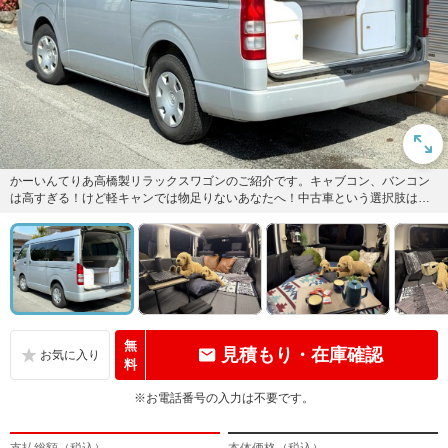
かーいんてりあ高橋製リラックスワゴンのご紹介です。キャブコン、バンコン
は高すぎる！けど軽キャンでは物足りないあなたへ！中古車という選択肢はい
かがですか？使い方は無限大です...
無
見積もり・在庫確認
料
※お電話番号の入力は不要です。
支払総額（税込）
本体価格（税込）