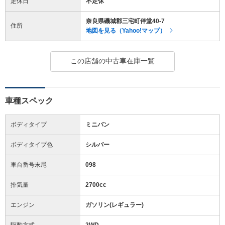
定休日
不定休
奈良県磯城郡三宅町伴堂40-7
住所
地図を見る（Yahoo!マップ）
この店舗の中古車在庫一覧
車種スペック
ボディタイプ
ミニバン
ボディタイプ色
シルバー
車台番号末尾
098
排気量
2700cc
エンジン
ガソリン(レギュラー)
駆動方式
2WD