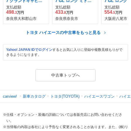
7 グランドキャビン 4
7 GL ロング ミドル
7 GL ロング
WD
ルーフ 4WD
ルーフ 4WD
支払総額
支払総額
支払総額
498
433
554
.3
万円
.8
万円
.5
万円
奈良県大和郡山市
奈良県奈良市
大阪府八尾市
トヨタ ハイエースの中古車をもっと見る
Yahoo! JAPAN IDでログイン
するとお気に入りに登録や複数見積もりがで
きるようになります。
中古車トップへ
新車カタログ
トヨタ(TOYOTA)
ハイエースワゴン
ハイエ
carview!
※仕様・オプション・装備の詳細については各販売店にお問い合わせくださ
い。
※当情報の内容は各社により予告なく変更されることがあります。また、(株)リ