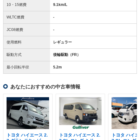
10・15燃費
9.1km/L
WLTC燃費
-
JC08燃費
-
使用燃料
レギュラー
駆動方式
後輪駆動（FR）
最小回転半径
5.2
m
あなたにおすすめの中古車情報
トヨタ ハイエース 2.
トヨタ ハイエース 2.
トヨタ ハイエー