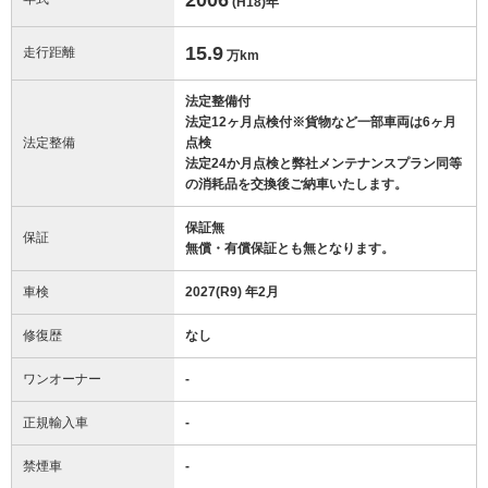
(H18)
年
15.9
走行距離
万km
法定整備付
法定12ヶ月点検付※貨物など一部車両は6ヶ月
法定整備
点検
法定24か月点検と弊社メンテナンスプラン同等
の消耗品を交換後ご納車いたします。
保証無
保証
無償・有償保証とも無となります。
車検
2027(R9) 年2月
修復歴
なし
ワンオーナー
-
正規輸入車
-
禁煙車
-