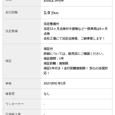
(R4)
年
1.9
走行距離
万km
法定整備付
法定12ヶ月点検付※貨物など一部車両は6ヶ月
法定整備
点検
自社工場にて法定点検後、ご納車致します！
保証付
詳細については、販売店にご確認ください。
保証期間：1年
保証
保証距離：無制限
保証1年付き！走行距離無制限！ 安心の全国対
応！
車検
2027(R9) 年3月
修復歴
なし
ワンオーナー
-
正規輸入車
-