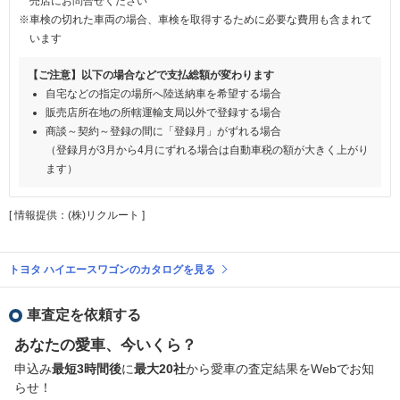
売店にお問合せください
※車検の切れた車両の場合、車検を取得するために必要な費用も含まれて
います
【ご注意】以下の場合などで支払総額が変わります
自宅などの指定の場所へ陸送納車を希望する場合
販売店所在地の所轄運輸支局以外で登録する場合
商談～契約～登録の間に「登録月」がずれる場合
（登録月が3月から4月にずれる場合は自動車税の額が大きく上がり
ます）
[ 情報提供：(株)リクルート ]
トヨタ ハイエースワゴンのカタログを見る
車査定を依頼する
あなたの愛車、今いくら？
申込み
最短3時間後
に
最大20社
から愛車の査定結果をWebでお知
らせ！