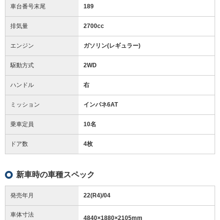
車台番号末尾
189
排気量
2700cc
エンジン
ガソリン(レギュラー)
駆動方式
2WD
ハンドル
右
ミッション
インパネ6AT
乗車定員
10名
ドア数
4枚
新車時の車種スペック
発売年月
22(R4)/04
車体寸法
4840
×
1880
×
2105
mm