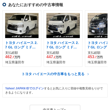
あなたにおすすめの中古車情報
トヨタ ハイエース 2.
トヨタ ハイエース 2.
トヨタ ハイエー
7 GL ロング ミドル
7 GL ロング ミドル
7 GL ロング
ルーフ
ルーフ
ルーフ
支払総額
支払総額
支払総額
462
447
453
.7
万円
.2
万円
.7
万円
埼玉県蓮田市
埼玉県蓮田市
埼玉県蓮田市
トヨタ ハイエースの中古車をもっと見る
Yahoo! JAPAN IDでログイン
するとお気に入りに登録や複数見積もりがで
きるようになります。
中古車トップへ