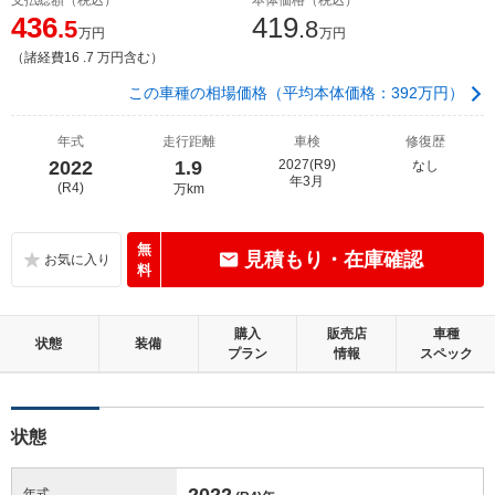
436
419
.5
.8
万円
万円
（諸経費16 .7 万円含む）
この車種の相場価格（平均本体価格：392万円）
年式
走行距離
車検
修復歴
2022
1.9
2027(R9)
なし
年3月
(R4)
万km
無
見積もり・在庫確認
料
購入
販売店
車種
状態
装備
プラン
情報
スペック
状態
2022
年式