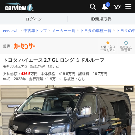
carview!
検索
通知
i
ログイン
ID新規取得
中古車トップ
メーカー一覧
トヨタの車種一覧
トヨタの
carview!
提供：
お気に入り
最近見た
一覧を見る
中古車
トヨタ ハイエース 2.7 GL ロング ミドルルーフ
モデリスタエアロ 新品17AW 7型ナビ/
支払総額：
436.5
万円
本体価格：
419.8
万円
諸経費：
16.7
万円
年式：
2022
年
走行距離：
1.9
万km
修復歴：
なし
1
/
29