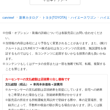
新車カタログ
トヨタ(TOYOTA)
ハイエースワゴン
ハイエ
carview!
※仕様・オプション・装備の詳細については各販売店にお問い合わせくださ
い。
※当情報の内容は各社により予告なく変更されることがあります。また、(株)リ
クルートおよびLINEヤフー株式会社は当コンテンツの完全性、無誤謬性を保
証するものではなく、当コンテンツに起因するいかなる損害の責も負いかね
ます。
※コンテンツもしくはデータの全部または一部を無断で転写、転載、複製する
ことを禁じます。
カーセンサーの支払総額は店頭乗り出し価格です
支払総額（税込） ＝ 車両本体価格＋諸費用
※カーセンサーの支払総額は店頭納車を前提にしています。自宅への納車
をご希望された場合などは、別途納車費用がかかります
※販売店の所在する所轄運輸支局以外で登録する際や、車の定置場所、登
録月によって、手数料や税金の額が異なる場合があります。詳しくは販