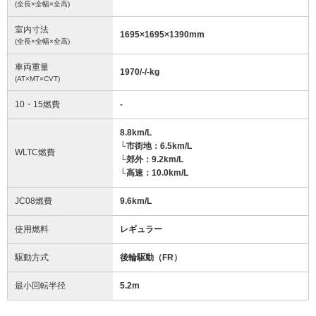
(全長×全幅×全高)
室内寸法
1695
×
1695
×
1390
mm
(全長×全幅×全高)
車両重量
1970/-/-
kg
(AT×MT×CVT)
10・15燃費
-
8.8km/L
└市街地：6.5km/L
WLTC燃費
└郊外：9.2km/L
└高速：10.0km/L
JC08燃費
9.6km/L
使用燃料
レギュラー
駆動方式
後輪駆動（FR）
最小回転半径
5.2
m