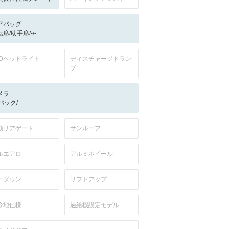
アバッグ
席/助手席/-/-
EDヘッドライト
ディスチャージドラン
プ
メラ
-/バック/-
動リアゲート
サンルーフ
ルエアロ
アルミホイール
ーダウン
リフトアップ
冷地仕様
過給機設定モデル