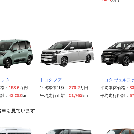
エンタ
トヨタ ノア
トヨタ ヴェルフ
価格：
193.6
万円
平均本体価格：
270.2
万円
平均本体価格：
33
距離：
43,292
km
平均走行距離：
51,765
km
平均走行距離：
67
古車も見ています