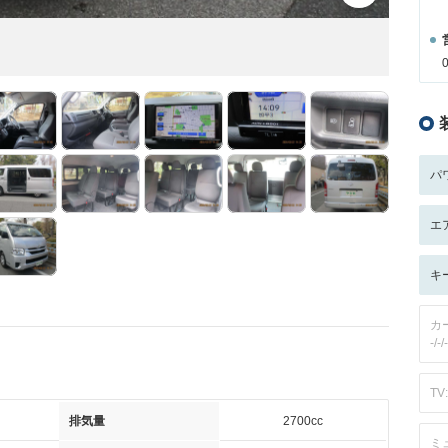
パ
エ
キ
カ
-/-/-
TV:
排気量
2700cc
ミ