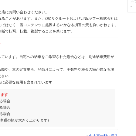
ス
-
売店にお問い合わせください。
ることがあります。また、(株)リクルートおよびLINEヤフー株式会社は
のではなく、当コンテンツに起因するいかなる損害の責も負いかねます。
無断で転写、転載、複製することを禁じます。
す
しています。自宅への納車をご希望された場合などは、別途納車費用が
る際や、車の定置場所、登録月によって、手数料や税金の額が異なる場
ださい
めに必要な費用も含まれています
ります
る場合
る場合
る場合
動車税の額が大きく上がります）