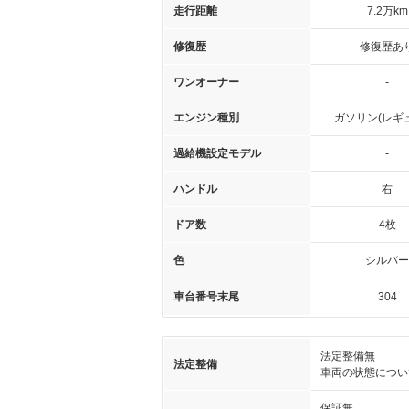
走行距離
7.2万km
修復歴
修復歴あ
ワンオーナー
-
エンジン種別
ガソリン(レギ
過給機設定モデル
-
ハンドル
右
ドア数
4枚
色
シルバー
車台番号末尾
304
法定整備無
法定整備
車両の状態につい
保証無