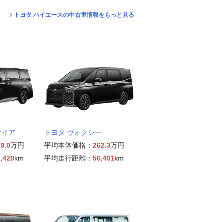
トヨタ ハイエースの中古車情報をもっと見る
ァイア
トヨタ ヴォクシー
9.0
万円
平均本体価格：
262.3
万円
,420
km
平均走行距離：
56,401
km