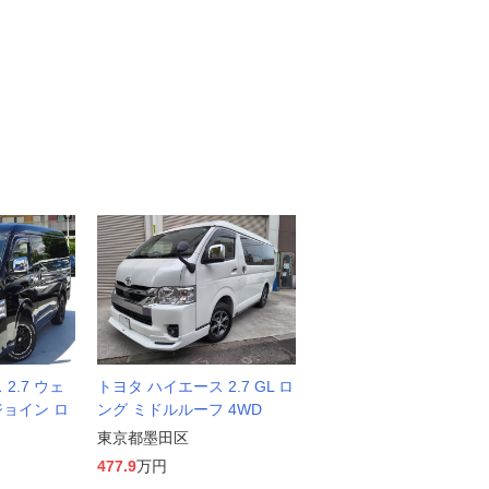
2.7 ウェ
トヨタ ハイエース 2.7 GL ロ
ジョイン ロ
ング ミドルルーフ 4WD
東京都墨田区
477.9
万円