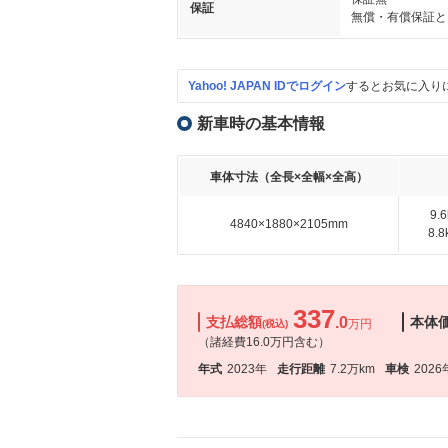
保証
無償・有償保証と
Yahoo! JAPAN IDでログイン
するとお気に入り
新車時の基本情報
車体寸法（全長×全幅×全高）
9.
4840×1880×2105mm
8.
337
支払総額
.0
本体
万円
(税込)
（諸経費16.0万円含む）
年式
2023年
走行距離
7.2万km
車検
2026