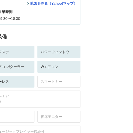
地図を見る（Yahoo!マップ）
営業時間
09:30〜18:30
装備
ワステ
パワーウィンドウ
アコン/クーラー
Wエアコン
ーレス
スマートキー
ーナビ
/-
-
後席モニター
ュージックプレイヤー接続可