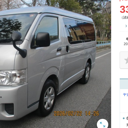
3
（諸
2
ヤ