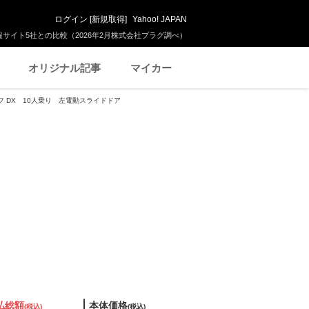
ログイン
[
新規取得
]
Yahoo! JAPAN
サイト5社との比較（2026年2月株式会社プラグ調べ）
オリジナル記事
マイカー
ルーフ DX 10人乗り 左電動スライドドア
払総額
本体価格
(税込)
(税込)