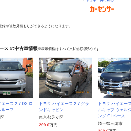
中古車一覧に戻る
登録や複数見積もりができるようになります。
ース の中古車情報
※表示価格はすべて支払総額(税込)です
エース 2.7 DX ロ
トヨタ ハイエース 2.7 グラ
トヨタ ハイエース 
ルルーフ
ンドキャビン
ルキャブ ウェル
ング GLベース
立区
東京都足立区
埼玉県三郷市
299.0
万円
388.6
万円