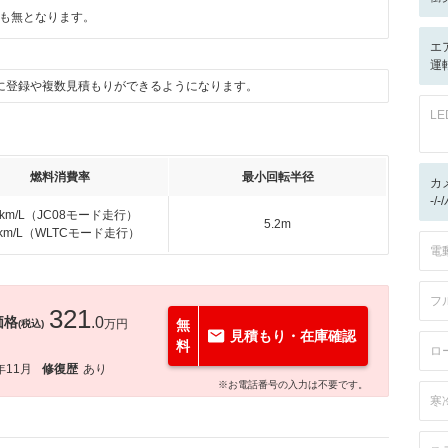
も無となります。
エ
運転
に登録や複数見積もりができるようになります。
L
燃料消費率
最小回転半径
カ
-/
6km/L（JC08モード走行）
5.2m
8km/L（WLTCモード走行）
電
フ
321
価格
.0
万円
無
(税込)
見積もり・在庫確認
料
ロ
年11月
修復歴
あり
※お電話番号の入力は不要です。
寒