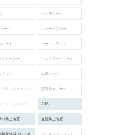
C
ベンチシート
列シート
ウォークスルー
動シート
シートエアコン
ートヒーター
フルフラットシート
ットマン
本革シート
イドリングストップ
障害物センサー
ルーズコントロール
ABS
滑り防止装置
盗難防止装置
突被害軽減ブレーキ
パーキングアシスト