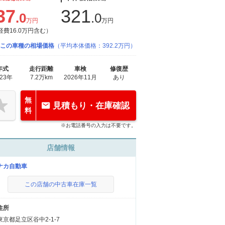
37
321
.0
.0
万円
万円
経費16.0万円含む）
この車種の相場価格
（平均本体価格：392.2万円）
年式
走行距離
車検
修復歴
023年
7.2万km
2026年11月
あり
無
見積もり・在庫確認
料
※お電話番号の入力は不要です。
店舗情報
ナカ自動車
この店舗の中古車在庫一覧
住所
東京都足立区谷中2-1-7