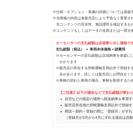
※仕様・オプション・装備の詳細については各販
※当情報の内容は各販売店により予告なく変更され
当コンテンツの完全性、無誤謬性を保証するも
※コンテンツもしくはデータの全部または一部を
カーセンサーの支払総額は店頭乗り出し価格で
支払総額（税込） ＝ 車両本体価格＋諸費用
※カーセンサーの支払総額は店頭納車を前提に
かかります
※販売店の所在する所轄運輸支局以外で登録す
合があります。詳しくは販売店にお問合せく
※車検の切れた車両の場合、車検を取得するた
【ご注意】以下の場合などで支払総額が変わ
自宅などの指定の場所へ陸送納車を希望す
販売店所在地の所轄運輸支局以外で登録す
商談～契約～登録の間に「登録月」がずれ
（登録月が3月から4月にずれる場合は自