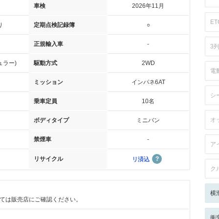
車検
2026年11月
ET
り
定期点検記録簿
○
正規輸入車
-
3
ュラー)
駆動方式
2WD
電
ミッション
インパネ6AT
シ
乗車定員
10名
オ
ボディタイプ
ミニバン
禁煙車
-
ア
リサイクル
リ済込
ク
横
ては販売店にご確認ください。
衝