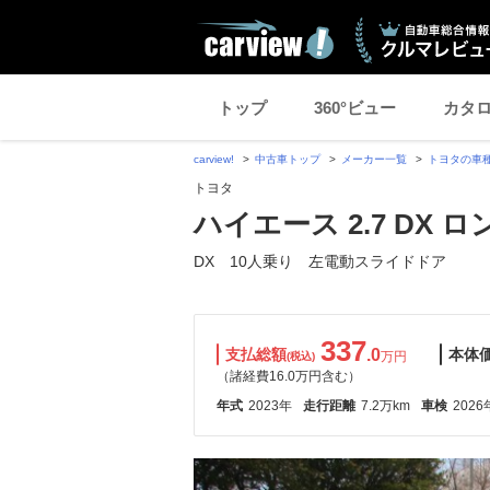
トップ
360°ビュー
カタ
carview!
中古車トップ
メーカー一覧
トヨタの車
トヨタ
ハイエース 2.7 DX 
DX 10人乗り 左電動スライドドア
337
支払総額
.0
本体
万円
(税込)
（諸経費16.0万円含む）
年式
2023年
走行距離
7.2万km
車検
2026