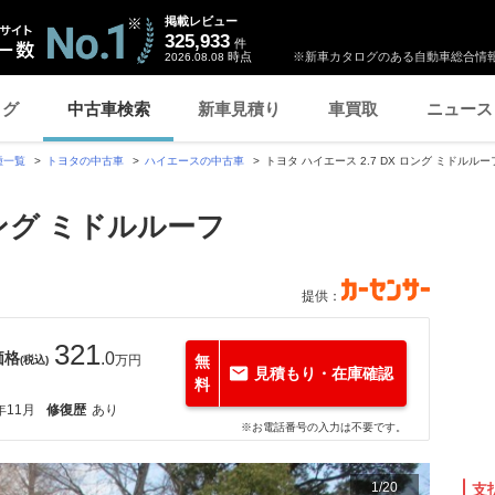
掲載レビュー
325,933
件
時点
※新車カタログのある自動車総合情報
2026.08.08
ログ
中古車検索
新車見積り
車買取
ニュース
種一覧
トヨタの中古車
ハイエースの中古車
トヨタ ハイエース 2.7 DX ロング ミドル
ロング ミドルルーフ
提供：
321
価格
.0
万円
無
(税込)
見積もり・在庫確認
料
年11月
修復歴
あり
※お電話番号の入力は不要です。
1
/
20
支