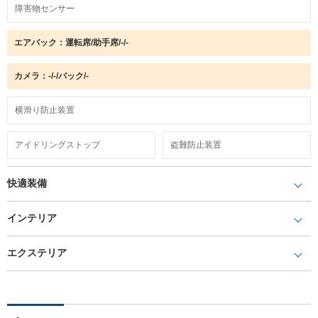
障害物センサー
エアバック：運転席/助手席/-/-
カメラ：-/-/バック/-
横滑り防止装置
アイドリングストップ
盗難防止装置
快適装備
インテリア
エクステリア