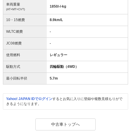
車両重量
1850/-/-
kg
(AT×MT×CVT)
10・15燃費
8.9km/L
WLTC燃費
-
JC08燃費
-
使用燃料
レギュラー
駆動方式
四輪駆動（4WD）
最小回転半径
5.7
m
Yahoo! JAPAN IDでログイン
するとお気に入りに登録や複数見積もりがで
きるようになります。
中古車トップへ