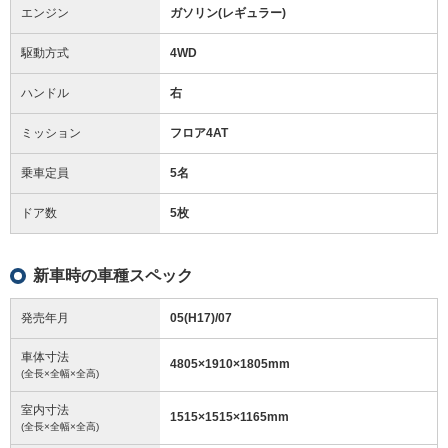
エンジン
ガソリン(レギュラー)
駆動方式
4WD
ハンドル
右
ミッション
フロア4AT
乗車定員
5名
ドア数
5枚
新車時の車種スペック
発売年月
05(H17)/07
車体寸法
4805
×
1910
×
1805
mm
(全長×全幅×全高)
室内寸法
1515
×
1515
×
1165
mm
(全長×全幅×全高)