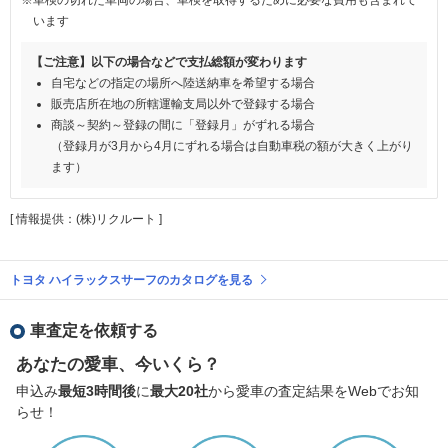
います
【ご注意】以下の場合などで支払総額が変わります
自宅などの指定の場所へ陸送納車を希望する場合
販売店所在地の所轄運輸支局以外で登録する場合
商談～契約～登録の間に「登録月」がずれる場合
（登録月が3月から4月にずれる場合は自動車税の額が大きく上がり
ます）
[ 情報提供：(株)リクルート ]
トヨタ ハイラックスサーフのカタログを見る
車査定を依頼する
あなたの愛車、今いくら？
申込み
最短3時間後
に
最大20社
から愛車の査定結果をWebでお知
らせ！