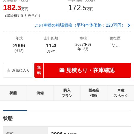
182
172
.3
.5
万円
万円
（諸経費9 .8 万円含む）
この車種の相場価格（平均本体価格：220万円）
年式
走行距離
車検
修復歴
2006
11.4
2027(R9)
なし
年12月
(H18)
万km
無
見積もり・在庫確認
料
購入
販売店
車種
状態
装備
プラン
情報
スペック
状態
2006
年式