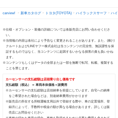
新車カタログ
トヨタ(TOYOTA)
ハイラックスサーフ
ハイ
carview!
※仕様・オプション・装備の詳細については各販売店にお問い合わせくださ
い。
※当情報の内容は各社により予告なく変更されることがあります。また、(株)リ
クルートおよびLINEヤフー株式会社は当コンテンツの完全性、無誤謬性を保
証するものではなく、当コンテンツに起因するいかなる損害の責も負いかね
ます。
※コンテンツもしくはデータの全部または一部を無断で転写、転載、複製する
ことを禁じます。
カーセンサーの支払総額は店頭乗り出し価格です
支払総額（税込） ＝ 車両本体価格＋諸費用
※カーセンサーの支払総額は店頭納車を前提にしています。自宅への納車
をご希望された場合などは、別途納車費用がかかります
※販売店の所在する所轄運輸支局以外で登録する際や、車の定置場所、登
録月によって、手数料や税金の額が異なる場合があります。詳しくは販
売店にお問合せください
※車検の切れた車両の場合、車検を取得するために必要な費用も含まれて