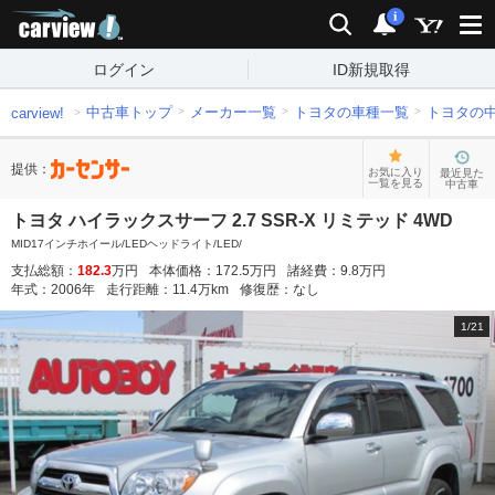
carview!
検索
通知
i
ログイン
ID新規取得
中古車トップ
メーカー一覧
トヨタの車種一覧
トヨタの
carview!
提供：
お気に入り
最近見た
一覧を見る
中古車
トヨタ ハイラックスサーフ 2.7 SSR-X リミテッド 4WD
MID17インチホイール/LEDヘッドライト/LED/
支払総額：
182.3
万円
本体価格：
172.5
万円
諸経費：
9.8
万円
年式：
2006
年
走行距離：
11.4
万km
修復歴：
なし
1
/
21