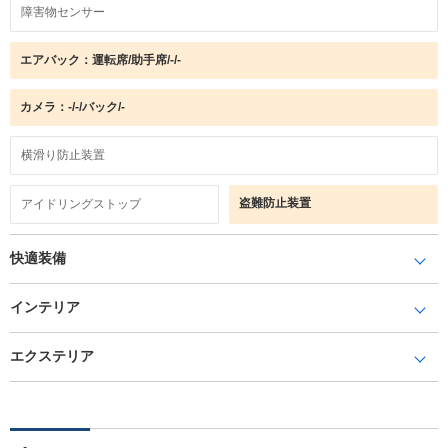
障害物センサー
エアバック：運転席/助手席/-/-
カメラ：-/-/バック/-
横滑り防止装置
盗難防止装置
アイドリングストップ
快適装備
インテリア
エクステリア