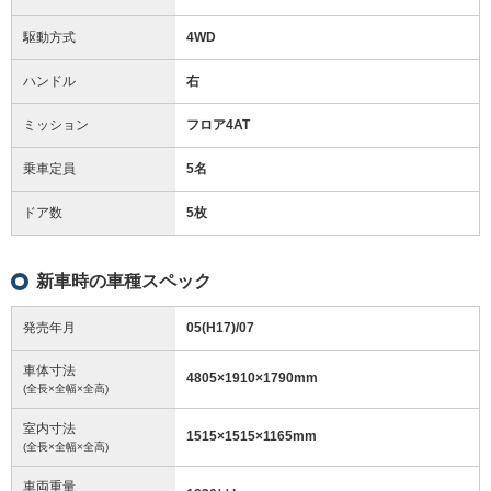
駆動方式
4WD
ハンドル
右
ミッション
フロア4AT
乗車定員
5名
ドア数
5枚
新車時の車種スペック
発売年月
05(H17)/07
車体寸法
4805
×
1910
×
1790
mm
(全長×全幅×全高)
室内寸法
1515
×
1515
×
1165
mm
(全長×全幅×全高)
車両重量