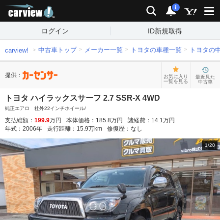
carview!
検索
通知
i
ログイン
ID新規取得
中古車トップ
メーカー一覧
トヨタの車種一覧
トヨタの
carview!
提供：
お気に入り
最近見た
一覧を見る
中古車
トヨタ ハイラックスサーフ 2.7 SSR-X 4WD
純正エアロ 社外22インチホイール/
支払総額：
199.9
万円
本体価格：
185.8
万円
諸経費：
14.1
万円
年式：
2006
年
走行距離：
15.9
万km
修復歴：
なし
1
/
20