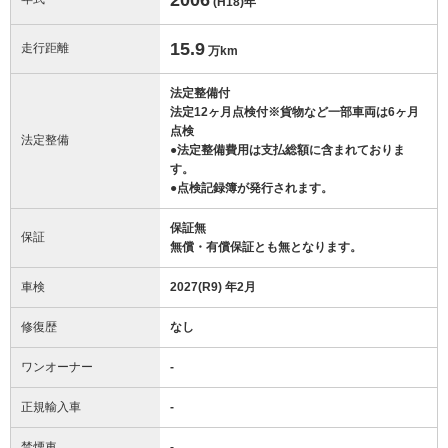
(H18)
年
15.9
走行距離
万km
法定整備付
法定12ヶ月点検付※貨物など一部車両は6ヶ月
点検
法定整備
●法定整備費用は支払総額に含まれておりま
す。
●点検記録簿が発行されます。
保証無
保証
無償・有償保証とも無となります。
車検
2027(R9) 年2月
修復歴
なし
ワンオーナー
-
正規輸入車
-
禁煙車
-