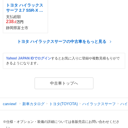
トヨタ ハイラックス
サーフ 2.7 SSR-X V
セレクション 4WD
支払総額
238
.0
万円
静岡県富士市
トヨタ ハイラックスサーフの中古車をもっと見る
Yahoo! JAPAN IDでログイン
するとお気に入りに登録や複数見積もりがで
きるようになります。
中古車トップへ
新車カタログ
トヨタ(TOYOTA)
ハイラックスサーフ
ハイ
carview!
※仕様・オプション・装備の詳細については各販売店にお問い合わせくださ
い。