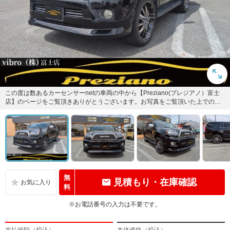
この度は数あるカーセンサーnetの車両の中から【Preziano(プレジアノ）富士
店】のページをご覧頂きありがとうございます。お写真をご覧頂いた上でのご
質問やご要望御座い...
無
見積もり・在庫確認
料
※お電話番号の入力は不要です。
支払総額（税込）
本体価格（税込）