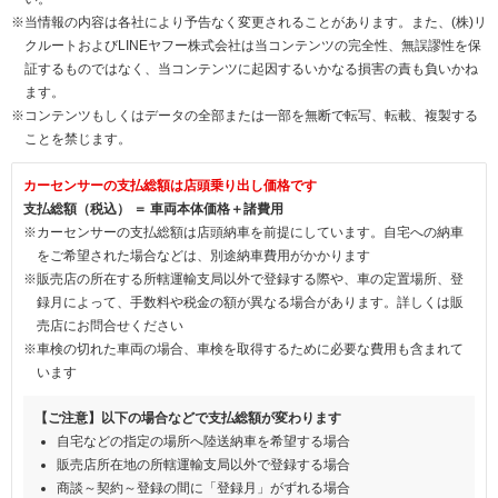
※当情報の内容は各社により予告なく変更されることがあります。また、(株)リ
クルートおよびLINEヤフー株式会社は当コンテンツの完全性、無誤謬性を保
証するものではなく、当コンテンツに起因するいかなる損害の責も負いかね
ます。
※コンテンツもしくはデータの全部または一部を無断で転写、転載、複製する
ことを禁じます。
カーセンサーの支払総額は店頭乗り出し価格です
支払総額（税込） ＝ 車両本体価格＋諸費用
※カーセンサーの支払総額は店頭納車を前提にしています。自宅への納車
をご希望された場合などは、別途納車費用がかかります
※販売店の所在する所轄運輸支局以外で登録する際や、車の定置場所、登
録月によって、手数料や税金の額が異なる場合があります。詳しくは販
売店にお問合せください
※車検の切れた車両の場合、車検を取得するために必要な費用も含まれて
います
【ご注意】以下の場合などで支払総額が変わります
自宅などの指定の場所へ陸送納車を希望する場合
販売店所在地の所轄運輸支局以外で登録する場合
商談～契約～登録の間に「登録月」がずれる場合