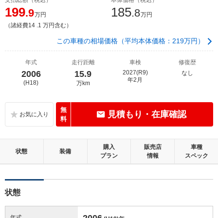
199
185
.9
.8
万円
万円
（諸経費14 .1 万円含む）
この車種の相場価格（平均本体価格：219万円）
年式
走行距離
車検
修復歴
2006
15.9
2027(R9)
なし
年2月
(H18)
万km
無
見積もり・在庫確認
料
購入
販売店
車種
状態
装備
プラン
情報
スペック
状態
2006
年式