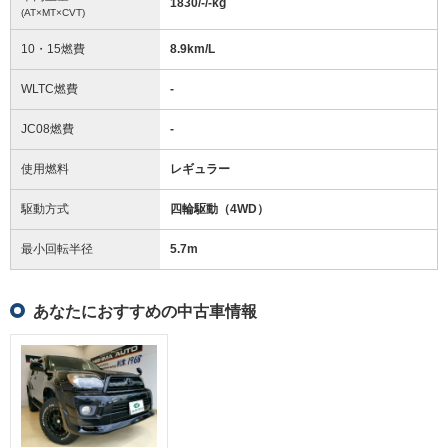
1830/-/-
kg
(AT×MT×CVT)
10・15燃費
8.9km/L
WLTC燃費
-
JC08燃費
-
使用燃料
レギュラー
駆動方式
四輪駆動（4WD）
最小回転半径
5.7
m
あなたにおすすめの中古車情報