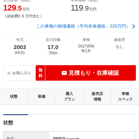
129
119
.5
.9
万円
万円
（諸経費9 .6 万円含む）
この車種の相場価格（平均本体価格：220万円）
年式
走行距離
車検
修復歴
2003
17.0
2027(R9)
なし
年2月
(H15)
万km
無
見積もり・在庫確認
料
購入
販売店
車種
状態
装備
プラン
情報
スペック
状態
2003
年式