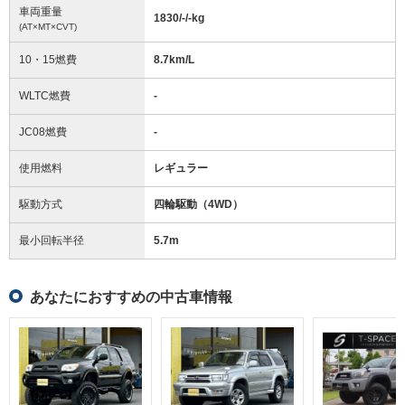
車両重量
1830/-/-
kg
(AT×MT×CVT)
10・15燃費
8.7km/L
WLTC燃費
-
JC08燃費
-
使用燃料
レギュラー
駆動方式
四輪駆動（4WD）
最小回転半径
5.7
m
あなたにおすすめの中古車情報