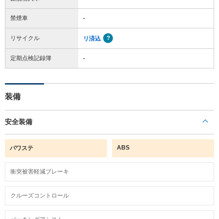
禁煙車
-
リサイクル
リ済込
定期点検記録簿
-
装備
安全装備
ABS
パワステ
衝突被害軽減ブレーキ
クルーズコントロール