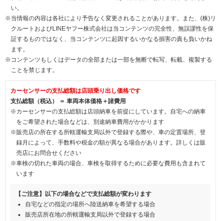
い。
※当情報の内容は各社により予告なく変更されることがあります。また、(株)リ
クルートおよびLINEヤフー株式会社は当コンテンツの完全性、無誤謬性を保
証するものではなく、当コンテンツに起因するいかなる損害の責も負いかね
ます。
※コンテンツもしくはデータの全部または一部を無断で転写、転載、複製する
ことを禁じます。
カーセンサーの支払総額は店頭乗り出し価格です
支払総額（税込） ＝ 車両本体価格＋諸費用
※カーセンサーの支払総額は店頭納車を前提にしています。自宅への納車
をご希望された場合などは、別途納車費用がかかります
※販売店の所在する所轄運輸支局以外で登録する際や、車の定置場所、登
録月によって、手数料や税金の額が異なる場合があります。詳しくは販
売店にお問合せください
※車検の切れた車両の場合、車検を取得するために必要な費用も含まれて
います
【ご注意】以下の場合などで支払総額が変わります
自宅などの指定の場所へ陸送納車を希望する場合
販売店所在地の所轄運輸支局以外で登録する場合