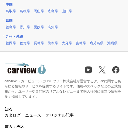
中国
鳥取県
島根県
岡山県
広島県
山口県
四国
徳島県
香川県
愛媛県
高知県
九州・沖縄
福岡県
佐賀県
長崎県
熊本県
大分県
宮崎県
鹿児島県
沖縄県
carview!（カービュー）はLINEヤフー株式会社が運営するクルマに関するあ
らゆる情報やサービスを提供するサイトです。価格やスペックなどの公式情
報から、ユーザーや専門家のリアルなレビューまで購入検討に役立つ情報を
多く掲載しています。
知る
カタログ
ニュース
オリジナル記事
買う・売る