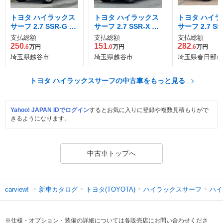
トヨタ ハイラックス
トヨタ ハイラックス
トヨタ ハイラ
サーフ 2.7 SSR-G 4
サーフ 2.7 SSR-X 4
サーフ 2.7 SS
WD
WD
セレクション 
支払総額
支払総額
支払総額
250
151
282
.6
万円
.0
万円
.6
万円
埼玉県越谷市
埼玉県越谷市
埼玉県春日部市
トヨタ ハイラックスサーフの中古車をもっと見る
Yahoo! JAPAN IDでログイン
するとお気に入りに登録や複数見積もりがで
きるようになります。
中古車トップへ
新車カタログ
トヨタ(TOYOTA)
ハイラックスサーフ
ハイ
carview!
※仕様・オプション・装備の詳細については各販売店にお問い合わせくださ