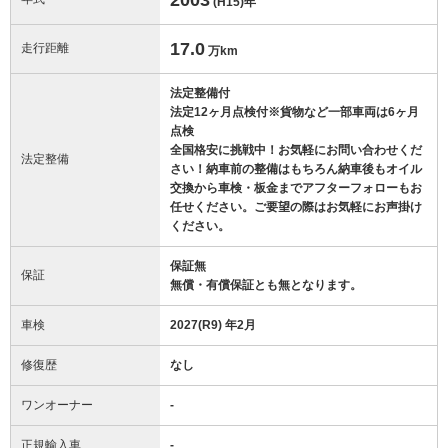
(H15)
年
17.0
走行距離
万km
法定整備付
法定12ヶ月点検付※貨物など一部車両は6ヶ月
点検
全国格安に挑戦中！お気軽にお問い合わせくだ
法定整備
さい！納車前の整備はもちろん納車後もオイル
交換から車検・板金までアフターフォローもお
任せください。ご要望の際はお気軽にお声掛け
ください。
保証無
保証
無償・有償保証とも無となります。
車検
2027(R9) 年2月
修復歴
なし
ワンオーナー
-
正規輸入車
-