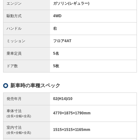
エンジン
ガソリン(レギュラー)
駆動方式
4WD
ハンドル
右
ミッション
フロア4AT
乗車定員
5名
ドア数
5枚
新車時の車種スペック
発売年月
02(H14)/10
車体寸法
4770
×
1875
×
1790
mm
(全長×全幅×全高)
室内寸法
1515
×
1515
×
1165
mm
(全長×全幅×全高)