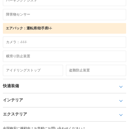
パーキングアシスト
障害物センサー
エアバック：運転席/助手席/-/-
カメラ：-/-/-/-
横滑り防止装置
アイドリングストップ
盗難防止装置
快適装備
インテリア
エクステリア
全国格安に挑戦中！お気軽にお問い合わせください！