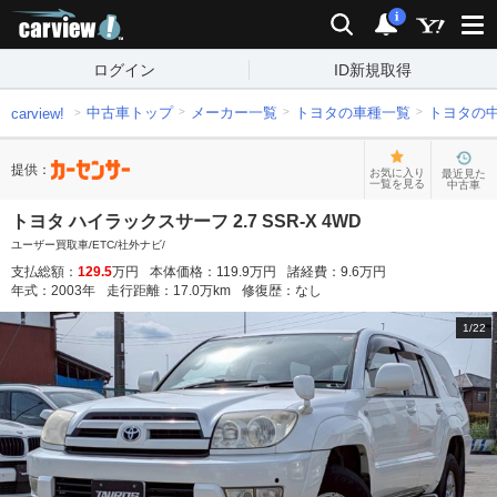
carview!
検索
通知
i
ログイン
ID新規取得
中古車トップ
メーカー一覧
トヨタの車種一覧
トヨタの
carview!
提供：
お気に入り
最近見た
一覧を見る
中古車
トヨタ ハイラックスサーフ 2.7 SSR-X 4WD
ユーザー買取車/ETC/社外ナビ/
支払総額：
129.5
万円
本体価格：
119.9
万円
諸経費：
9.6
万円
年式：
2003
年
走行距離：
17.0
万km
修復歴：
なし
1
/
22