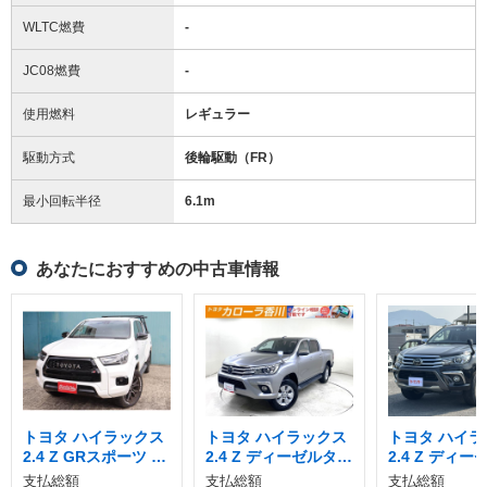
WLTC燃費
-
JC08燃費
-
使用燃料
レギュラー
駆動方式
後輪駆動（FR）
最小回転半径
6.1
m
あなたにおすすめの中古車情報
トヨタ ハイラックス
トヨタ ハイラックス
トヨタ ハイラ
2.4 Z GRスポーツ デ
2.4 Z ディーゼルター
2.4 Z ディ
ィーゼルターボ 4WD
ボ 4WD
ボ 4WD
支払総額
支払総額
支払総額