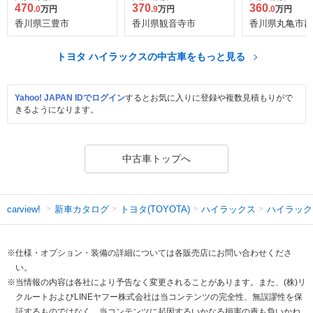
470
370
360
.0
万円
.9
万円
.0
万円
香川県三豊市
香川県観音寺市
香川県丸亀市郡
トヨタ ハイラックスの中古車をもっと見る
Yahoo! JAPAN IDでログイン
するとお気に入りに登録や複数見積もりがで
きるようになります。
中古車トップへ
新車カタログ
トヨタ(TOYOTA)
ハイラックス
ハイラック
carview!
※仕様・オプション・装備の詳細については各販売店にお問い合わせくださ
い。
※当情報の内容は各社により予告なく変更されることがあります。また、(株)リ
クルートおよびLINEヤフー株式会社は当コンテンツの完全性、無誤謬性を保
証するものではなく、当コンテンツに起因するいかなる損害の責も負いかね