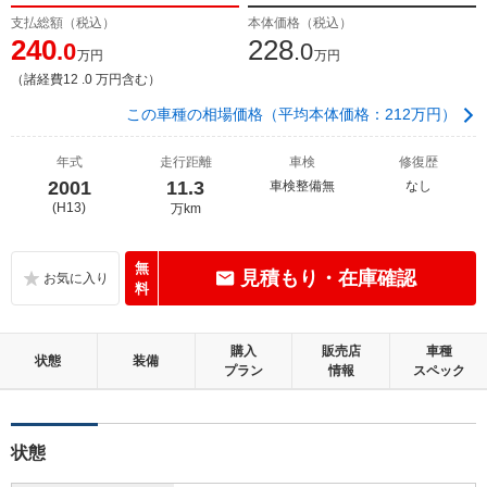
支払総額（税込）
本体価格（税込）
240
228
.0
.0
万円
万円
（諸経費12 .0 万円含む）
この車種の相場価格（平均本体価格：212万円）
年式
走行距離
車検
修復歴
2001
11.3
車検整備無
なし
(H13)
万km
無
見積もり・在庫確認
料
購入
販売店
車種
状態
装備
プラン
情報
スペック
状態