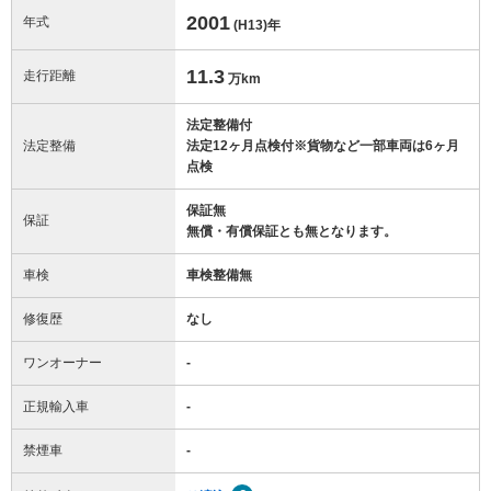
2001
年式
(H13)
年
11.3
走行距離
万km
法定整備付
法定整備
法定12ヶ月点検付※貨物など一部車両は6ヶ月
点検
保証無
保証
無償・有償保証とも無となります。
車検
車検整備無
修復歴
なし
ワンオーナー
-
正規輸入車
-
禁煙車
-