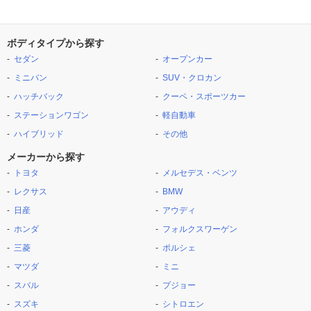
ボディタイプから探す
セダン
オープンカー
ミニバン
SUV・クロカン
ハッチバック
クーペ・スポーツカー
ステーションワゴン
軽自動車
ハイブリッド
その他
メーカーから探す
トヨタ
メルセデス・ベンツ
レクサス
BMW
日産
アウディ
ホンダ
フォルクスワーゲン
三菱
ポルシェ
マツダ
ミニ
スバル
プジョー
スズキ
シトロエン