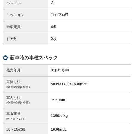
ハンドル
右
ミッション
フロア4AT
乗車定員
4名
ドア数
2枚
新車時の車種スペック
発売年月
01(H13)/08
車体寸法
5035
×
1700
×
1630
mm
(全長×全幅×全高)
室内寸法
-
×
-
×
-
mm
(全長×全幅×全高)
車両重量
1390/-/-
kg
(AT×MT×CVT)
10・15燃費
10.0km/L