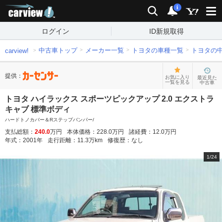
carview!
検索
通知
i
ログイン
ID新規取得
中古車トップ
メーカー一覧
トヨタの車種一覧
トヨタの
carview!
提供：
お気に入り
最近見た
一覧を見る
中古車
トヨタ ハイラックス スポーツピックアップ 2.0 エクストラ
キャブ 標準ボディ
ハードトノカバー＆Rステップバンパー/
支払総額：
240.0
万円
本体価格：
228.0
万円
諸経費：
12.0
万円
年式：
2001
年
走行距離：
11.3
万km
修復歴：
なし
1
/
24