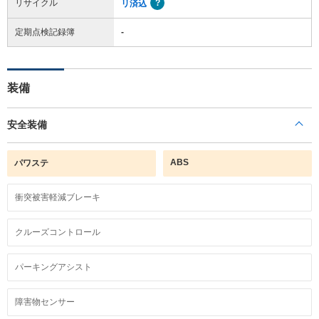
リサイクル
リ済込
定期点検記録簿
-
装備
安全装備
ABS
パワステ
衝突被害軽減ブレーキ
クルーズコントロール
パーキングアシスト
障害物センサー