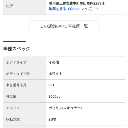
香川県三豊市豊中町笠田笠岡2288-1
住所
地図を見る（Yahoo!マップ）
この店舗の中古車在庫一覧
車種スペック
ボディタイプ
その他
ボディタイプ色
ホワイト
車台番号末尾
991
排気量
2000cc
エンジン
ガソリン(レギュラー)
駆動方式
2WD