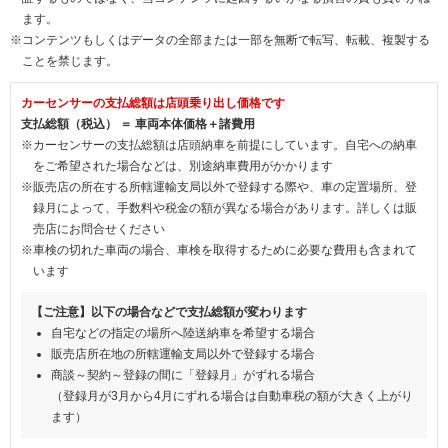
ます。
※コンテンツもしくはデータの全部または一部を無断で転写、転載、複製する
ことを禁じます。
カーセンサーの支払総額は店頭乗り出し価格です
支払総額（税込） ＝ 車両本体価格＋諸費用
※カーセンサーの支払総額は店頭納車を前提にしています。自宅への納車
をご希望された場合などは、別途納車費用がかかります
※販売店の所在する所轄運輸支局以外で登録する際や、車の定置場所、登
録月によって、手数料や税金の額が異なる場合があります。詳しくは販
売店にお問合せください
※車検の切れた車両の場合、車検を取得するために必要な費用も含まれて
います
【ご注意】以下の場合などで支払総額が変わります
自宅などの指定の場所へ陸送納車を希望する場合
販売店所在地の所轄運輸支局以外で登録する場合
商談～契約～登録の間に「登録月」がずれる場合
（登録月が3月から4月にずれる場合は自動車税の額が大きく上がり
ます）