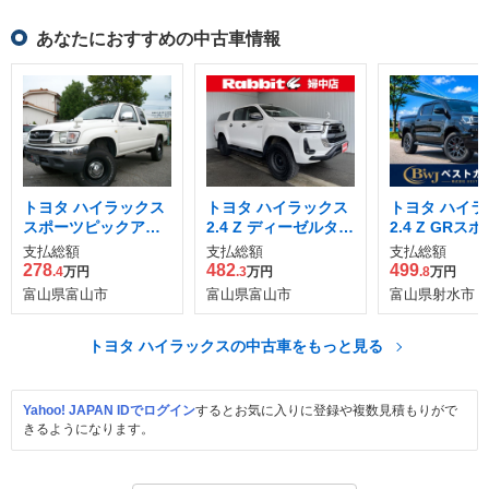
あなたにおすすめの中古車情報
トヨタ ハイラックス
トヨタ ハイラックス
トヨタ ハイラ
スポーツピックアッ
2.4 Z ディーゼルター
2.4 Z GRス
プ 2.7 エクストラキ
ボ 4WD
ィーゼルターボ
支払総額
支払総額
支払総額
ャブ ワイドボディ 4
278
482
499
.4
万円
.3
万円
.8
万円
WD
富山県富山市
富山県富山市
富山県射水市
トヨタ ハイラックスの中古車をもっと見る
Yahoo! JAPAN IDでログイン
するとお気に入りに登録や複数見積もりがで
きるようになります。