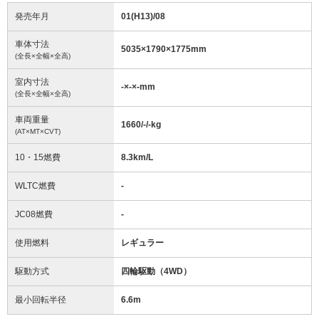
発売年月
01(H13)/08
車体寸法
5035
×
1790
×
1775
mm
(全長×全幅×全高)
室内寸法
-
×
-
×
-
mm
(全長×全幅×全高)
車両重量
1660/-/-
kg
(AT×MT×CVT)
10・15燃費
8.3km/L
WLTC燃費
-
JC08燃費
-
使用燃料
レギュラー
駆動方式
四輪駆動（4WD）
最小回転半径
6.6
m