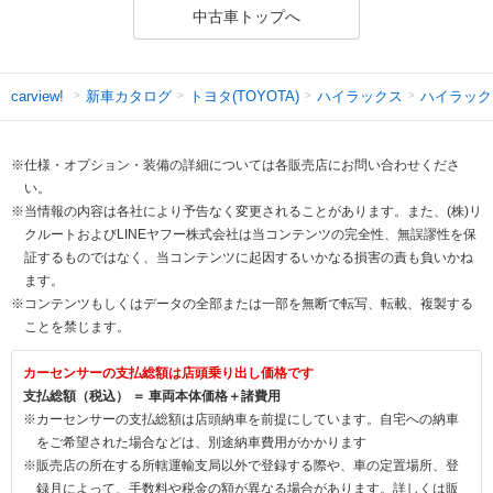
中古車トップへ
新車カタログ
トヨタ(TOYOTA)
ハイラックス
ハイラック
carview!
※仕様・オプション・装備の詳細については各販売店にお問い合わせくださ
い。
※当情報の内容は各社により予告なく変更されることがあります。また、(株)リ
クルートおよびLINEヤフー株式会社は当コンテンツの完全性、無誤謬性を保
証するものではなく、当コンテンツに起因するいかなる損害の責も負いかね
ます。
※コンテンツもしくはデータの全部または一部を無断で転写、転載、複製する
ことを禁じます。
カーセンサーの支払総額は店頭乗り出し価格です
支払総額（税込） ＝ 車両本体価格＋諸費用
※カーセンサーの支払総額は店頭納車を前提にしています。自宅への納車
をご希望された場合などは、別途納車費用がかかります
※販売店の所在する所轄運輸支局以外で登録する際や、車の定置場所、登
録月によって、手数料や税金の額が異なる場合があります。詳しくは販