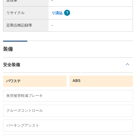
禁煙車
-
リサイクル
リ済込
定期点検記録簿
-
装備
安全装備
ABS
パワステ
衝突被害軽減ブレーキ
クルーズコントロール
パーキングアシスト