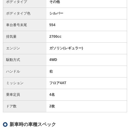
ボディタイプ
その他
ボディタイプ色
シルバー
車台番号末尾
554
排気量
2700cc
エンジン
ガソリン(レギュラー)
駆動方式
4WD
ハンドル
右
ミッション
フロア4AT
乗車定員
4名
ドア数
2枚
新車時の車種スペック