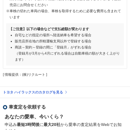
売店にお問合せください
※車検の切れた車両の場合、車検を取得するために必要な費用も含まれて
います
【ご注意】以下の場合などで支払総額が変わります
自宅などの指定の場所へ陸送納車を希望する場合
販売店所在地の所轄運輸支局以外で登録する場合
商談～契約～登録の間に「登録月」がずれる場合
（登録月が3月から4月にずれる場合は自動車税の額が大きく上がり
ます）
[ 情報提供：(株)リクルート ]
トヨタ ハイラックスのカタログを見る
車査定を依頼する
あなたの愛車、今いくら？
申込み
最短3時間後
に
最大20社
から愛車の査定結果をWebでお知