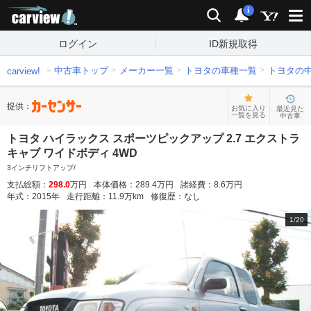
carview!
検索
通知
i
ログイン
ID新規取得
中古車トップ
メーカー一覧
トヨタの車種一覧
トヨタの
carview!
提供：
お気に入り
最近見た
一覧を見る
中古車
トヨタ ハイラックス スポーツピックアップ 2.7 エクストラ
キャブ ワイドボディ 4WD
3インチリフトアップ/
支払総額：
298.0
万円
本体価格：
289.4
万円
諸経費：
8.6
万円
年式：
2015
年
走行距離：
11.9
万km
修復歴：
なし
1
/
20