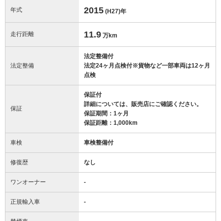
2015
年式
(H27)
年
11.9
走行距離
万km
法定整備付
法定整備
法定24ヶ月点検付※貨物など一部車両は12ヶ月
点検
保証付
詳細については、販売店にご確認ください。
保証
保証期間：1ヶ月
保証距離：1,000km
車検
車検整備付
修復歴
なし
ワンオーナー
-
正規輸入車
-