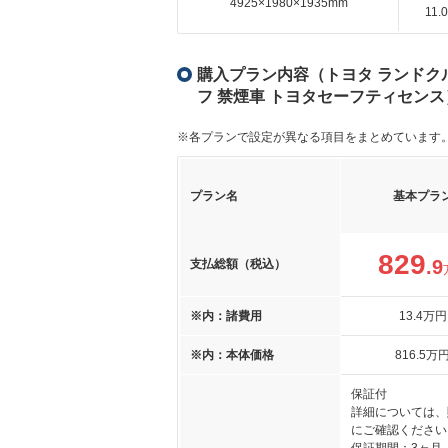
4925×1980×1935mm
11
購入プラン内容（トヨタ ランドクルーザ
フ 禁煙車 トヨタセーフティセンス
※各プランで設定が異なる項目をまとめています
プラン名
基本プラ
829
.9
支払総額（税込）
※内：諸費用
13
.4
万円
※内：本体価格
816
.5
万
保証付
詳細については、
にご確認ください