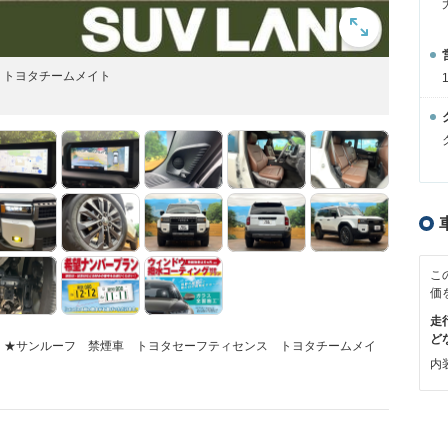
 トヨタチームメイト
こ
価
走
ど
能！★サンルーフ 禁煙車 トヨタセーフティセンス トヨタチームメイ
内装