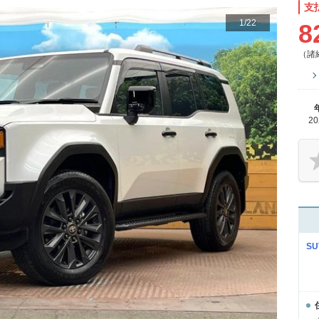
支
1
/
22
8
（諸
2
S