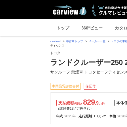
トップ
360°ビュー
カタ
carview!
中古車トップ
メーカー一覧
トヨタの車
ティセンス
トヨタ
ランドクルーザー250 2
サンルーフ 禁煙車 トヨタセーフティセン
車両品質評価書付
保証付
829
支払総額
.9
本体
万円
(税込)
（諸経費13.4万円含む）
年式
2025年
走行距離
1.1万km
車検
2028