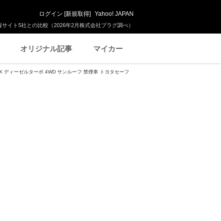
ログイン
[
新規取得
]
Yahoo! JAPAN
サイト5社との比較（2026年2月株式会社プラグ調べ）
オリジナル記事
マイカー
 ZX ディーゼルターボ 4WD サンルーフ 禁煙車 トヨタセーフ