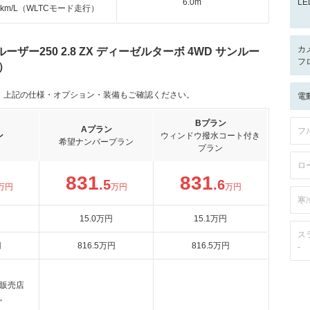
6.0m
L
.0km/L（WLTCモード走行）
カ
ー250 2.8 ZX ディーゼルターボ 4WD サンルー
フ
）
。上記の仕様・オプション・装備もご確認ください。
電
Bプラン
Aプラン
フ
ン
ウィンドウ撥水コート付き
希望ナンバープラン
プラン
ロ
831
831
.5
.6
万円
万円
万円
寒
15
.0
万円
15
.1
万円
ス
円
816
.5
万円
816
.5
万円
-
販売店
。