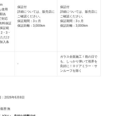
km
保証付
保証付
も使用
詳細については、販売店に
詳細については、販売店に
額あ
ご確認ください。
ご確認ください。
で対応
保証期間：3ヶ月
保証期間：3ヶ月
の有料保証
保証距離：3,000km
保証距離：3,000km
保証範
・2・3・
いただけ
加入条
ガラス全面施工！雨の日で
も、しっかり弾いて視界を
-
良好に！※ドアミラー・サ
ンルーフを除く
：2026年6月8日
復歴:
無