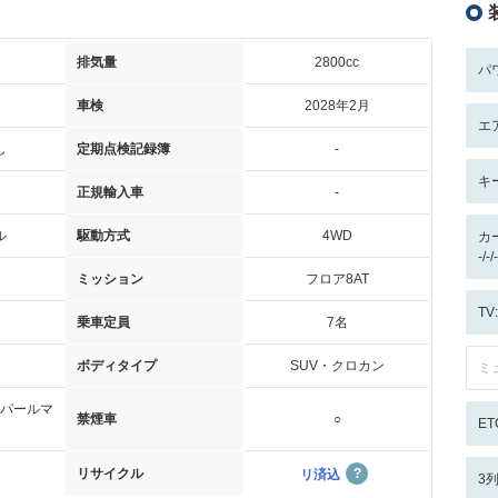
排気量
2800cc
パ
車検
2028年2月
エ
し
定期点検記録簿
-
キ
正規輸入車
-
ル
駆動方式
4WD
カ
-/
ミッション
フロア8AT
T
乗車定員
7名
ボディタイプ
SUV・クロカン
ミ
パールマ
禁煙車
○
ET
リサイクル
リ済込
3