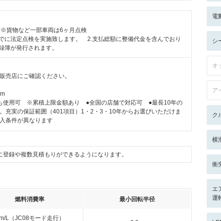
電
付※貨物など一部車両は6ヶ月点検
までに法定点検を実施致します。 2.支払総額に整備代金を含んでおり
シ
記録簿が発行されます。
オ
販売店にご確認ください。
ア
km
も使用可 ※累積上限金額あり ●全国の店舗で対応可 ●最長10年の
。充実の保証範囲（401項目）1・2・3・10年からお選びいただけま
ク
入条件が異なります
横
に登録や複数見積もりができるようになります。
衝
エ
運
燃料消費率
最小回転半径
km/L（JC08モード走行）