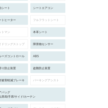
動シート
シートエアコン
ートヒーター
フルフラットシート
ットマン
本革シート
イドリングストップ
障害物センサー
ルーズコントロール
ABS
滑り防止装置
盗難防止装置
突被害軽減ブレーキ
パーキングアシスト
アバッグ
転席/助手席/サイド/カーテン