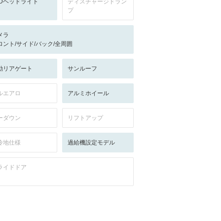
EDヘッドライト
ディスチャージドラン
プ
メラ
ロント/サイド/バック/全周囲
動リアゲート
サンルーフ
ルエアロ
アルミホイール
ーダウン
リフトアップ
冷地仕様
過給機設定モデル
ライドドア