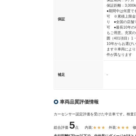
保証期間：3ヶ月
保証距離：3,000
●期間中は何度で
可 ※累積上限金
保証
り ●全国の店舗
可 ●最長10年
もご用意。充実の
囲（401項目）1
10年からお選び
ます※車両により
件が異なります
補足
-
車両品質評価情報
カーセンサー認定評価を受けた中古車です。
検査日
5
総合評価
点
内装:
外装:
修