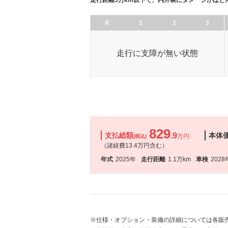
走行距離5万km以下で、内外装にダメージがほと
R
1
2
3
走行に支障が無い状態
829
支払総額
.9
本体
万円
(税込)
（諸経費13.4万円含む）
年式
2025年
走行距離
1.1万km
車検
2028
※仕様・オプション・装備の詳細については各販