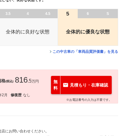
んどない、良好な状態です。
5
3.5
4
4.5
6
S
全体的に良好な状態
全体的に優良な状態
この中古車の「車両品質評価書」を見る
816
価格
.5
万円
無
(税込)
見積もり・在庫確認
料
年2月
修復歴
なし
※お電話番号の入力は不要です。
売店にお問い合わせください。