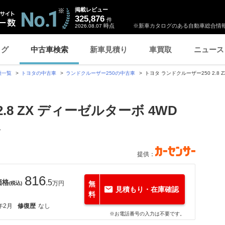
掲載レビュー
325,876
件
時点
※新車カタログのある自動車総合情報
2026.08.07
ログ
中古車検索
新車見積り
車買取
ニュース
種一覧
トヨタの中古車
ランドクルーザー250の中古車
トヨタ ランドクルーザー250 2.8
.8 ZX ディーゼルターボ 4WD
ス
提供：
816
価格
.5
万円
無
(税込)
見積もり・在庫確認
料
年2月
修復歴
なし
※お電話番号の入力は不要です。