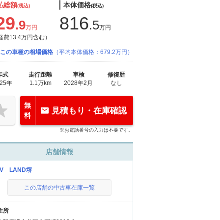
払総額
本体価格
(税込)
(税込)
29
816
.9
.5
万円
万円
経費13.4万円含む）
この車種の相場価格
（平均本体価格：679.2万円）
年式
走行距離
車検
修復歴
025年
1.1万km
2028年2月
なし
無
見積もり・在庫確認
料
※お電話番号の入力は不要です。
店舗情報
UV LAND堺
この店舗の中古車在庫一覧
住所