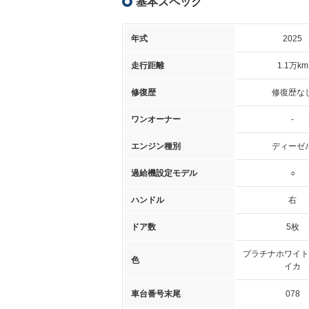
基本スペック
年式
2025
走行距離
1.1万km
修復歴
修復歴な
ワンオーナー
-
エンジン種別
ディーゼ
過給機設定モデル
○
ハンドル
右
ドア数
5枚
プラチナホワイト
色
イカ
車台番号末尾
078