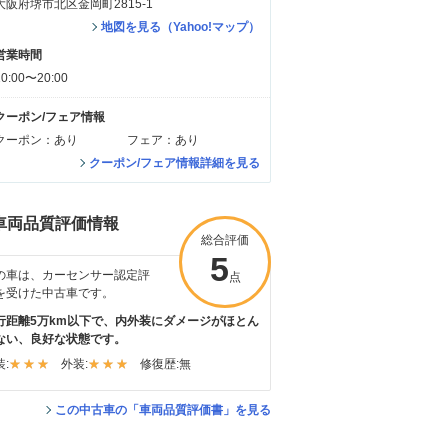
大阪府堺市北区金岡町2815-1
地図を見る（Yahoo!マップ）
営業時間
10:00〜20:00
クーポン/フェア情報
クーポン：あり
フェア：あり
クーポン/フェア情報詳細を見る
車両品質評価情報
総合評価
5
の車は、カーセンサー認定評
点
を受けた中古車です。
行距離5万km以下で、内外装にダメージがほとん
ない、良好な状態です。
:
外装:
修復歴:
無
この中古車の「車両品質評価書」を見る