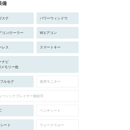
装備
ワステ
パワーウィンドウ
アコン/クーラー
Wエアコン
ーレス
スマートキー
ーナビ
-/-/メモリー他
V:フルセグ
後席モニター
ュージックプレイヤー接続可
C
ベンチシート
列シート
ウォークスルー