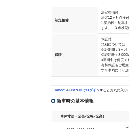
法定整備付
法定12ヶ月点検
法定整備
1.契約後～納車
ます。 3.点検
保証付
詳細については、
保証期間：3ヶ月
保証
保証距離：3,000
●期間中は何度で
有料保証もご用意
す※車両により加
Yahoo! JAPAN IDでログイン
するとお気に入り
新車時の基本情報
車体寸法（全長×全幅×全高）
-