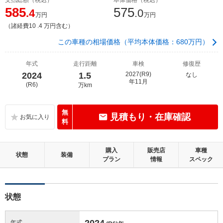
585
575
.4
.0
万円
万円
（諸経費10 .4 万円含む）
この車種の相場価格（平均本体価格：680万円）
年式
走行距離
車検
修復歴
2024
1.5
2027(R9)
なし
年11月
(R6)
万km
無
見積もり・在庫確認
料
購入
販売店
車種
状態
装備
プラン
情報
スペック
状態
2024
年式