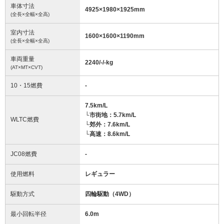
車体寸法
4925
×
1980
×
1925
mm
(全長×全幅×全高)
室内寸法
1600
×
1600
×
1190
mm
(全長×全幅×全高)
車両重量
2240/-/-
kg
(AT×MT×CVT)
10・15燃費
-
7.5km/L
└市街地：5.7km/L
WLTC燃費
└郊外：7.6km/L
└高速：8.6km/L
JC08燃費
-
使用燃料
レギュラー
駆動方式
四輪駆動（4WD）
最小回転半径
6.0
m