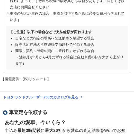
録月によって、手数料や税金の額が異なる場合があります。詳しくは販
売店にお問合せください
※車検の切れた車両の場合、車検を取得するために必要な費用も含まれて
います
【ご注意】以下の場合などで支払総額が変わります
自宅などの指定の場所へ陸送納車を希望する場合
販売店所在地の所轄運輸支局以外で登録する場合
商談～契約～登録の間に「登録月」がずれる場合
（登録月が3月から4月にずれる場合は自動車税の額が大きく上がり
ます）
[ 情報提供：(株)リクルート ]
トヨタ ランドクルーザー250のカタログを見る
車査定を依頼する
あなたの愛車、今いくら？
申込み
最短3時間後
に
最大20社
から愛車の査定結果をWebでお知