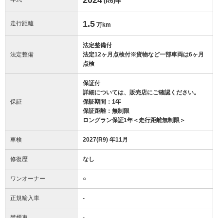
(R6)
年
1.5
走行距離
万km
法定整備付
法定整備
法定12ヶ月点検付※貨物など一部車両は6ヶ月
点検
保証付
詳細については、販売店にご確認ください。
保証
保証期間：1年
保証距離：無制限
ロングラン保証1年＜走行距離無制限＞
車検
2027(R9) 年11月
修復歴
なし
ワンオーナー
○
正規輸入車
-
禁煙車
-