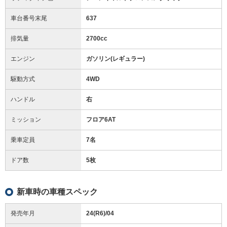
車台番号末尾
637
排気量
2700cc
エンジン
ガソリン(レギュラー)
駆動方式
4WD
ハンドル
右
ミッション
フロア6AT
乗車定員
7名
ドア数
5枚
新車時の車種スペック
発売年月
24(R6)/04