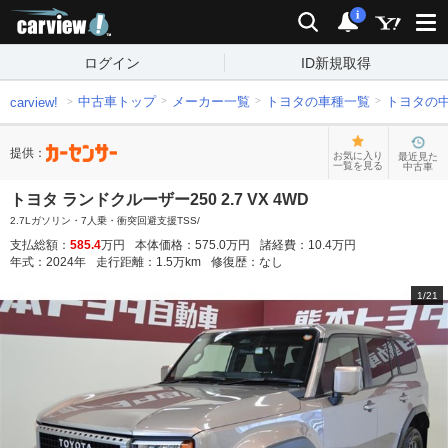
carview!
検索
通知
i
ログイン
ID新規取得
中古車トップ
メーカー一覧
トヨタの車種一覧
トヨタの
carview!
提供：
お気に入り
最近見た
一覧を見る
中古車
トヨタ ランドクルーザー250 2.7 VX 4WD
2.7Lガソリン・7人乗・衝突回避支援TSS/
支払総額：
585.4
万円
本体価格：
575.0
万円
諸経費：
10.4
万円
年式：
2024
年
走行距離：
1.5
万km
修復歴：
なし
1
/
21