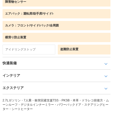
障害物センサー
エアバック：運転席/助手席/サイド/-
カメラ：フロント/サイド/バック/全周囲
横滑り防止装置
盗難防止装置
アイドリングストップ
快適装備
インテリア
エクステリア
2.7Lガソリン・7人乗・衝突回避支援TSS・PKSB・本革・ドラレコ前後方・ム
ーンルーフ・デジタルインナーミラー・パワーバックドア・ステアリングヒー
ター・シートヒーター