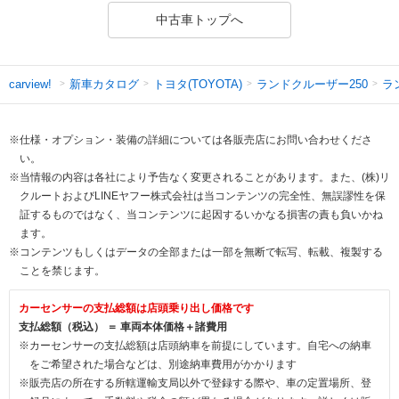
中古車トップへ
新車カタログ
トヨタ(TOYOTA)
ランドクルーザー250
ラ
carview!
※仕様・オプション・装備の詳細については各販売店にお問い合わせくださ
い。
※当情報の内容は各社により予告なく変更されることがあります。また、(株)リ
クルートおよびLINEヤフー株式会社は当コンテンツの完全性、無誤謬性を保
証するものではなく、当コンテンツに起因するいかなる損害の責も負いかね
ます。
※コンテンツもしくはデータの全部または一部を無断で転写、転載、複製する
ことを禁じます。
カーセンサーの支払総額は店頭乗り出し価格です
支払総額（税込） ＝ 車両本体価格＋諸費用
※カーセンサーの支払総額は店頭納車を前提にしています。自宅への納車
をご希望された場合などは、別途納車費用がかかります
※販売店の所在する所轄運輸支局以外で登録する際や、車の定置場所、登