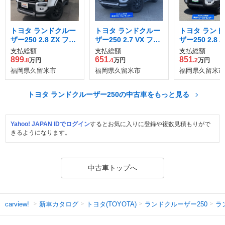
トヨタ ランドクルー
トヨタ ランドクルー
トヨタ ランド
ザー250 2.8 ZX ファ
ザー250 2.7 VX ファ
ザー250 2.8 
ースト エディション
ースト エディション
ーゼルターボ 
支払総額
支払総額
支払総額
ディーゼルターボ 4
4WD
899
651
851
.8
万円
.4
万円
.2
万円
WD
福岡県久留米市
福岡県久留米市
福岡県久留米市
トヨタ ランドクルーザー250の中古車をもっと見る
Yahoo! JAPAN IDでログイン
するとお気に入りに登録や複数見積もりがで
きるようになります。
中古車トップへ
新車カタログ
トヨタ(TOYOTA)
ランドクルーザー250
ラ
carview!