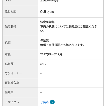
(R6)
年
0.5
走行距離
万km
法定整備無
法定整備
車両の状態については販売店にご確認くださ
い。
保証無
保証
無償・有償保証とも無となります。
車検
2027(R9) 年12月
修復歴
なし
ワンオーナー
○
正規輸入車
-
禁煙車
○
リサイクル
リ済込