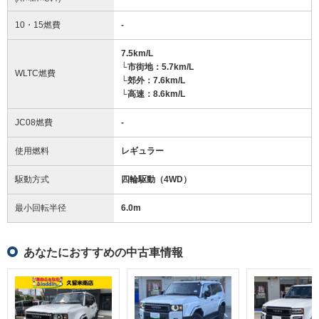
10・15燃費
-
7.5km/L
└市街地：5.7km/L
WLTC燃費
└郊外：7.6km/L
└高速：8.6km/L
JC08燃費
-
使用燃料
レギュラー
駆動方式
四輪駆動（4WD）
最小回転半径
6.0
m
あなたにおすすめの中古車情報