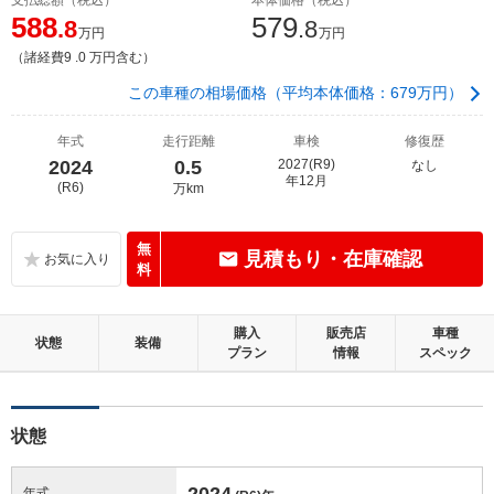
588
579
.8
.8
万円
万円
（諸経費9 .0 万円含む）
この車種の相場価格（平均本体価格：679万円）
年式
走行距離
車検
修復歴
2024
0.5
2027(R9)
なし
年12月
(R6)
万km
無
見積もり・在庫確認
料
購入
販売店
車種
状態
装備
プラン
情報
スペック
状態
2024
年式