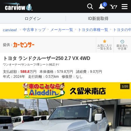
carview!
検索
通知
i
ログイン
ID新規取得
中古車トップ
メーカー一覧
トヨタの車種一覧
トヨタの
carview!
提供：
お気に入り
最近見た
一覧を見る
中古車
トヨタ ランドクルーザー250 2.7 VX 4WD
ワンオーナー/サンルーフ/革シート/純正ナ/
支払総額：
588.8
万円
本体価格：
579.8
万円
諸経費：
9.0
万円
年式：
2024
年
走行距離：
0.5
万km
修復歴：
なし
1
/
20