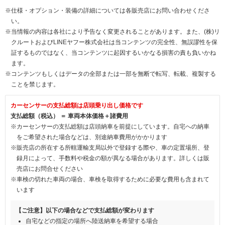
※仕様・オプション・装備の詳細については各販売店にお問い合わせくださ
い。
※当情報の内容は各社により予告なく変更されることがあります。また、(株)リ
クルートおよびLINEヤフー株式会社は当コンテンツの完全性、無誤謬性を保
証するものではなく、当コンテンツに起因するいかなる損害の責も負いかね
ます。
※コンテンツもしくはデータの全部または一部を無断で転写、転載、複製する
ことを禁じます。
カーセンサーの支払総額は店頭乗り出し価格です
支払総額（税込） ＝ 車両本体価格＋諸費用
※カーセンサーの支払総額は店頭納車を前提にしています。自宅への納車
をご希望された場合などは、別途納車費用がかかります
※販売店の所在する所轄運輸支局以外で登録する際や、車の定置場所、登
録月によって、手数料や税金の額が異なる場合があります。詳しくは販
売店にお問合せください
※車検の切れた車両の場合、車検を取得するために必要な費用も含まれて
います
【ご注意】以下の場合などで支払総額が変わります
自宅などの指定の場所へ陸送納車を希望する場合