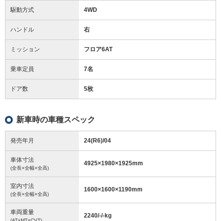
駆動方式
4WD
ハンドル
右
ミッション
フロア6AT
乗車定員
7名
ドア数
5枚
新車時の車種スペック
発売年月
24(R6)/04
車体寸法
4925
×
1980
×
1925
mm
(全長×全幅×全高)
室内寸法
1600
×
1600
×
1190
mm
(全長×全幅×全高)
車両重量
2240/-/-
kg
(AT×MT×CVT)