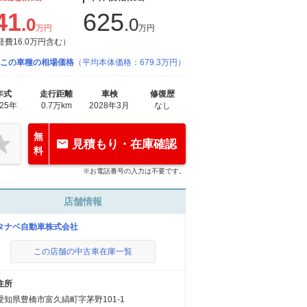
41
625
.0
.0
万円
万円
経費16.0万円含む）
この車種の相場価格
（平均本体価格：679.3万円）
年式
走行距離
車検
修復歴
025年
0.7万km
2028年3月
なし
無
見積もり・在庫確認
料
※お電話番号の入力は不要です。
店舗情報
タナベ自動車株式会社
この店舗の中古車在庫一覧
住所
愛知県豊橋市富久縞町字茅野101-1