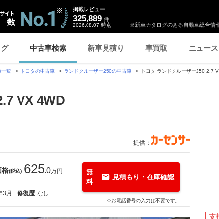
掲載レビュー
325,889
件
時点
※新車カタログのある自動車総合情報
2026.08.07
ログ
中古車検索
新車見積り
車買取
ニュース
種一覧
トヨタの中古車
ランドクルーザー250の中古車
トヨタ ランドクルーザー250 2.7 VX
7 VX 4WD
提供：
625
価格
.0
万円
無
(税込)
見積もり・在庫確認
料
年3月
修復歴
なし
※お電話番号の入力は不要です。
支