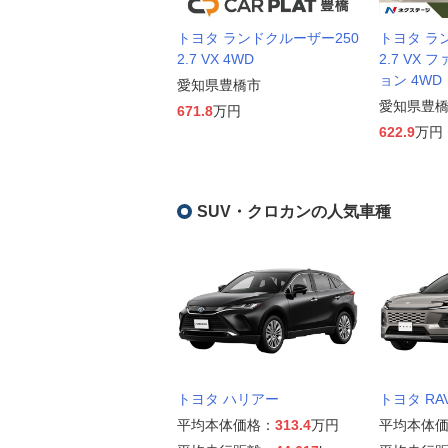
トヨタ ランドクルーザー250
トヨタ ラ
2.7 VX 4WD
2.7 VX
ョン 4WD
愛知県豊橋市
愛知県豊
671.8
万円
622.9
万円
SUV・クロカンの人気車種
トヨタ ハリアー
トヨタ RA
平均本体価格：
313.4
万円
平均本体