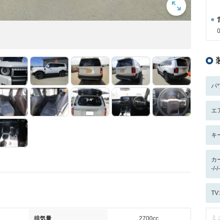
パ
エ
キ
カ
-/
T
ミ
排気量
2700cc