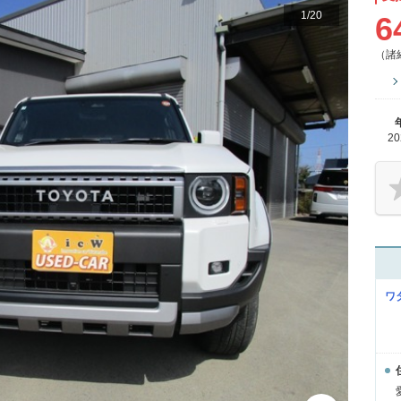
1
/
20
6
（諸
2
ワ