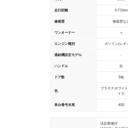
走行距離
0.7万km
修復歴
修復歴な
ワンオーナー
○
エンジン種別
ガソリン(レギ
過給機設定モデル
-
ハンドル
右
ドア数
5枚
プラチナホワイト
色
イカ
車台番号末尾
450
法定整備付