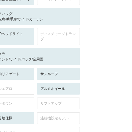
アバッグ
転席/助手席/サイド/カーテン
EDヘッドライト
ディスチャージドラン
プ
メラ
ロント/サイド/バック/全周囲
動リアゲート
サンルーフ
ルエアロ
アルミホイール
ーダウン
リフトアップ
冷地仕様
過給機設定モデル