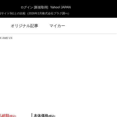
ログイン
[
新規取得
]
Yahoo! JAPAN
サイト5社との比較（2026年2月株式会社プラグ調べ）
オリジナル記事
マイカー
 4WD VX
払総額
本体価格
(税込)
(税込)