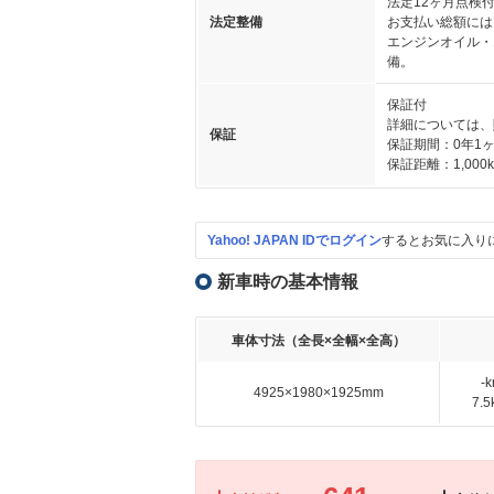
法定12ヶ月点検
法定整備
お支払い総額には
エンジンオイル・
備。
保証付
詳細については、
保証
保証期間：0年1
保証距離：1,000
Yahoo! JAPAN IDでログイン
するとお気に入り
新車時の基本情報
車体寸法（全長×全幅×全高）
-
4925×1980×1925mm
7.