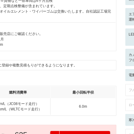
付※貨物など一部車両は6ヶ月点検
、定期点検整備が含まれています。
オイルエレメント・ワイパーゴムは交換いたします。自社認証工場完
エ
運
販売店にご確認ください。
L
ヶ月
km
カ
フ
に登録や複数見積もりができるようになります。
電
フ
燃料消費率
最小回転半径
km/L（JC08モード走行）
ロ
6.0m
5km/L（WLTCモード走行）
寒