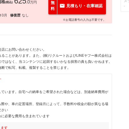
625
ス
価格
.0
万円
無
(税込)
見積もり・在庫確認
-
料
年3月
修復歴
なし
※お電話番号の入力は不要です。
売店にお問い合わせください。
ることがあります。また、(株)リクルートおよびLINEヤフー株式会社は
のではなく、当コンテンツに起因するいかなる損害の責も負いかねます。
無断で転写、転載、複製することを禁じます。
す
しています。自宅への納車をご希望された場合などは、別途納車費用が
る際や、車の定置場所、登録月によって、手数料や税金の額が異なる場
ださい
めに必要な費用も含まれています
ります