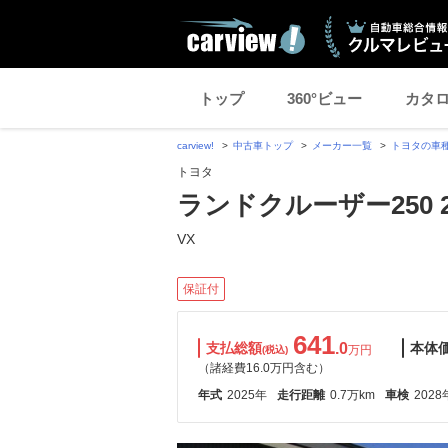
トップ
360°ビュー
カタ
carview!
中古車トップ
メーカー一覧
トヨタの車
トヨタ
ランドクルーザー250 2.
VX
保証付
641
支払総額
.0
本体
万円
(税込)
（諸経費16.0万円含む）
年式
2025年
走行距離
0.7万km
車検
2028