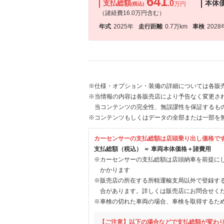
641
支払総額
.0
本体
万円
(税込)
（諸経費16.0万円含む）
年式
2025年
走行距離
0.7万km
車検
2028
※仕様・オプション・装備の詳細については各販
※当情報の内容は各販売店により予告なく変更され
当コンテンツの完全性、無誤謬性を保証するも
※コンテンツもしくはデータの全部または一部を
カーセンサーの支払総額は店頭乗り出し価格で
支払総額（税込） ＝ 車両本体価格＋諸費用
※カーセンサーの支払総額は店頭納車を前提に
かかります
※販売店の所在する所轄運輸支局以外で登録す
合があります。詳しくは販売店にお問合せく
※車検の切れた車両の場合、車検を取得するた
【ご注意】以下の場合などで支払総額が変わ