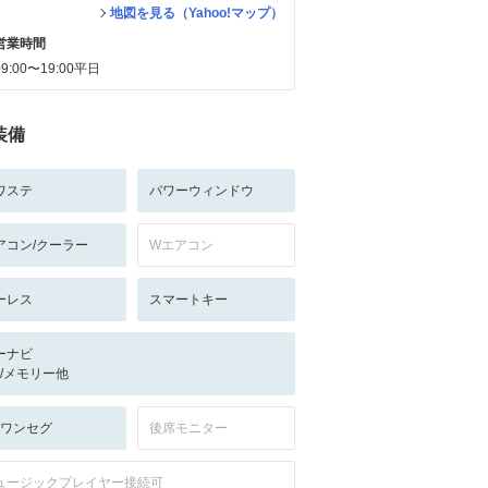
地図を見る（Yahoo!マップ）
営業時間
09:00〜19:00平日
装備
ワステ
パワーウィンドウ
アコン/クーラー
Wエアコン
ーレス
スマートキー
ーナビ
-/-/メモリー他
V:ワンセグ
後席モニター
ュージックプレイヤー接続可