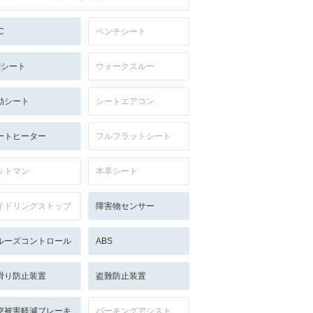
C
ベンチシート
列シート
ウォークスルー
動シート
シートエアコン
ートヒーター
フルフラットシート
ットマン
本革シート
イドリングストップ
障害物センサー
ルーズコントロール
ABS
滑り防止装置
盗難防止装置
突被害軽減ブレーキ
パーキングアシスト