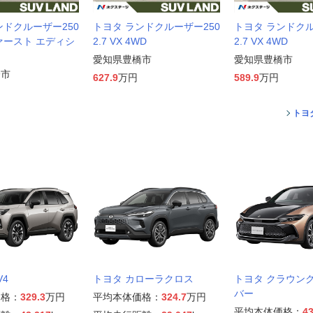
ンドクルーザー250
トヨタ ランドクルーザー250
トヨタ ランドクル
 ファースト エディシ
2.7 VX 4WD
2.7 VX 4WD
愛知県豊橋市
愛知県豊橋市
橋市
627.9
万円
589.9
万円
トヨ
V4
トヨタ カローラクロス
トヨタ クラウン
バー
価格：
329.3
万円
平均本体価格：
324.7
万円
平均本体価格：
43