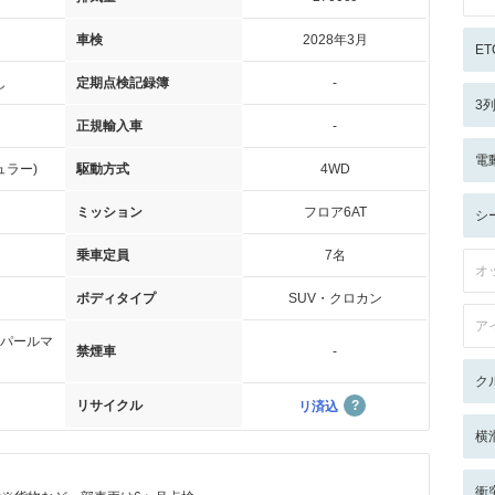
車検
2028年3月
ET
し
定期点検記録簿
-
3
正規輸入車
-
電
ュラー)
駆動方式
4WD
ミッション
フロア6AT
シ
乗車定員
7名
オ
ボディタイプ
SUV・クロカン
ア
パールマ
禁煙車
-
ク
リサイクル
リ済込
横
衝