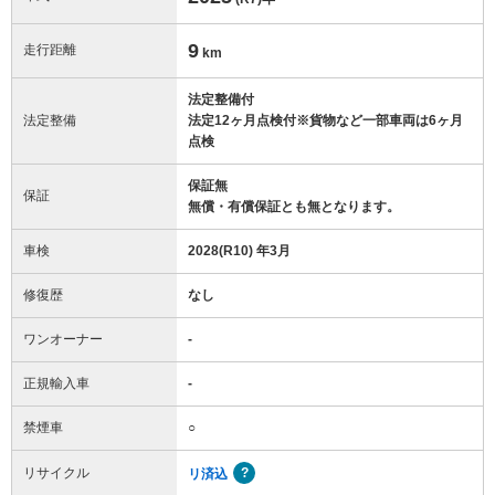
9
走行距離
km
法定整備付
法定整備
法定12ヶ月点検付※貨物など一部車両は6ヶ月
点検
保証無
保証
無償・有償保証とも無となります。
車検
2028(R10) 年3月
修復歴
なし
ワンオーナー
-
正規輸入車
-
禁煙車
○
リサイクル
リ済込