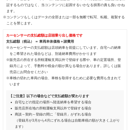
証するものではなく、当コンテンツに起因するいかなる損害の責も負いかね
ます。
※コンテンツもしくはデータの全部または一部を無断で転写、転載、複製する
ことを禁じます。
カーセンサーの支払総額は店頭乗り出し価格です
支払総額（税込） ＝ 車両本体価格＋諸費用
※カーセンサーの支払総額は店頭納車を前提にしています。自宅への納車
をご希望された場合などは、別途納車費用がかかります
※販売店の所在する所轄運輸支局以外で登録する際や、車の定置場所、登
録月によって、手数料や税金の額が異なる場合があります。詳しくは販
売店にお問合せください
※車検の切れた車両の場合、車検を取得するために必要な費用も含まれて
います
【ご注意】以下の場合などで支払総額が変わります
自宅などの指定の場所へ陸送納車を希望する場合
販売店所在地の所轄運輸支局以外で登録する場合
商談～契約～登録の間に「登録月」がずれる場合
（登録月が3月から4月にずれる場合は自動車税の額が大きく上がり
ます）