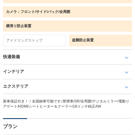
カメラ：フロント/サイド/バック/全周囲
横滑り防止装置
盗難防止装置
アイドリングストップ
快適装備
インテリア
エクステリア
新車保証付き！！全国納車可能です♪禁煙車/SR/全周囲/デジタルミラー/電動リ
アゲート/HDMI/シートヒーター＆クーラー/18インチ純正AW
プラン