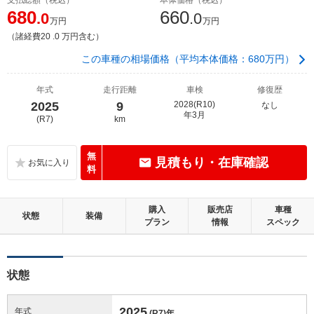
680
660
.0
.0
万円
万円
（諸経費20 .0 万円含む）
この車種の相場価格（平均本体価格：680万円）
年式
走行距離
車検
修復歴
2025
9
2028(R10)
なし
年3月
(R7)
km
無
見積もり・在庫確認
料
購入
販売店
車種
状態
装備
プラン
情報
スペック
状態
2025
年式
(R7)
年