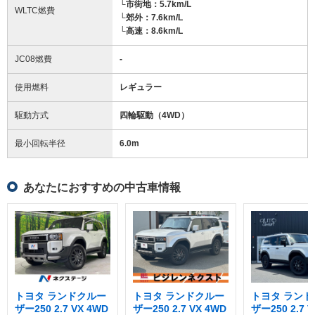
└市街地：5.7km/L
WLTC燃費
└郊外：7.6km/L
└高速：8.6km/L
JC08燃費
-
使用燃料
レギュラー
駆動方式
四輪駆動（4WD）
最小回転半径
6.0
m
あなたにおすすめの中古車情報
トヨタ ランドクルー
トヨタ ランドクルー
トヨタ ランド
ザー250 2.7 VX 4WD
ザー250 2.7 VX 4WD
ザー250 2.7 