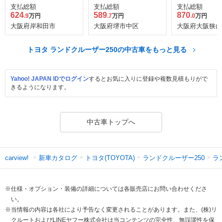
ースト エディ
支払総額
支払総額
支払総額
4WD
624
589
870
.9
万円
.7
万円
.0
万円
大阪府岸和田市
大阪府堺市中区
大阪府大阪狭山
トヨタ ランドクルーザー250の中古車をもっと見る
Yahoo! JAPAN IDでログイン
するとお気に入りに登録や複数見積もりがで
きるようになります。
中古車トップへ
新車カタログ
トヨタ(TOYOTA)
ランドクルーザー250
ラ
carview!
※仕様・オプション・装備の詳細については各販売店にお問い合わせくださ
い。
※当情報の内容は各社により予告なく変更されることがあります。また、(株)リ
クルートおよびLINEヤフー株式会社は当コンテンツの完全性、無誤謬性を保