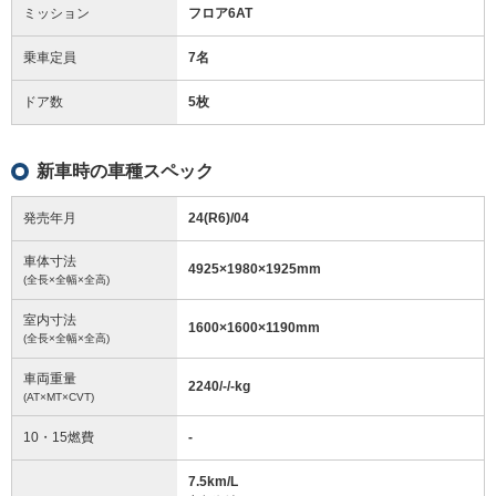
ミッション
フロア6AT
乗車定員
7名
ドア数
5枚
新車時の車種スペック
発売年月
24(R6)/04
車体寸法
4925
×
1980
×
1925
mm
(全長×全幅×全高)
室内寸法
1600
×
1600
×
1190
mm
(全長×全幅×全高)
車両重量
2240/-/-
kg
(AT×MT×CVT)
10・15燃費
-
7.5km/L