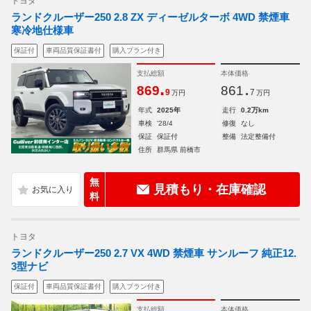
トヨタ
ランドクルーザー250 2.8 ZX ディーゼルターボ 4WD 禁煙車
寒冷地仕様車
保証付
車両品質保証書付
購入プラン付き
支払総額
本体価格
.
.
869
861
9
7
万円
万円
年式
2025年
走行
0.2万km
車検
'28/4
修復
なし
保証
保証付
整備
法定整備付
住所
群馬県 前橋市
無
見積もり・在庫確認
料
トヨタ
ランドクルーザー250 2.7 VX 4WD 禁煙車 サンルーフ 純正12.
3型ナビ
保証付
車両品質保証書付
購入プラン付き
支払総額
本体価格