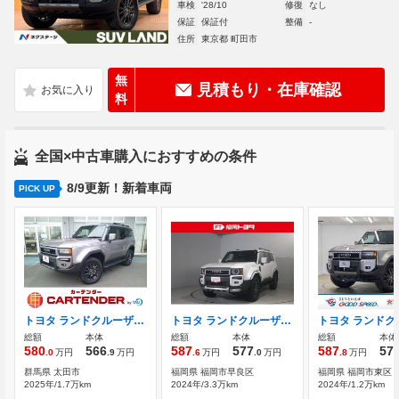
車検
'28/10
修復
なし
保証
保証付
整備
-
住所
東京都 町田市
無
見積もり・在庫確認
料
全国×中古車購入におすすめの条件
8/9更新！新着車両
PICK UP
トヨタ ランドクルーザー250 2.7 VX 4WD 12ヶ月走行無制限保証 全周囲カメラ ETC
トヨタ ランドクルーザー250 2.7 VX 4WD サポカー フルセグテレビ スマートキー付
総額
本体
総額
本体
総額
本体
580
566
587
577
587
57
.0
万円
.9
万円
.6
万円
.0
万円
.8
万円
群馬県 太田市
福岡県 福岡市早良区
福岡県 福岡市東区
2025年/1.7万km
2024年/3.3万km
2024年/1.2万km