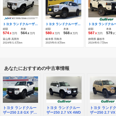
トヨタ ランドクルーザー250 2.7 VX 4WD 革シート サンルーフ 4WD フルセグナビ
トヨタ ランドクルーザー250 2.7 VX 4WD 1オーナー 禁煙車 4WD サンルーフ
総額
本体
総額
本体
総額
本体
574
564
580
568
587
579
.9
万円
.8
万円
.0
万円
.0
万円
.0
万円
.2
富山県 高岡市
岐阜県 羽島市
静岡県 藤枝市
2024年/1.0万km
2025年/0.9万km
2024年/0.7万km
あなたにおすすめの中古車情報
トヨタ ランドクルー
トヨタ ランドクルー
トヨタ ランド
ザー250 2.8 GX ディ
ザー250 2.7 VX 4WD
ザー250 2.7 V