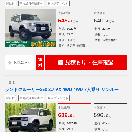
保証付
車両品質保証書付
購入プラン付き
支払総額
本体価格
.
.
649
640
3
4
万円
万円
年式
2026年
走行
22km
車検
'29/6
修復
なし
保証
保証付
整備
法定整備付
住所
群馬県 高崎市
無
見積もり・在庫確認
料
トヨタ
ランドクルーザー250 2.7 VX 4WD 4WD 7人乗り サンルー
保証付
車両品質保証書付
購入プラン付き
支払総額
本体価格
.
.
609
596
9
0
万円
万円
年式
2025年
走行
41km
車検
'28/11
修復
なし