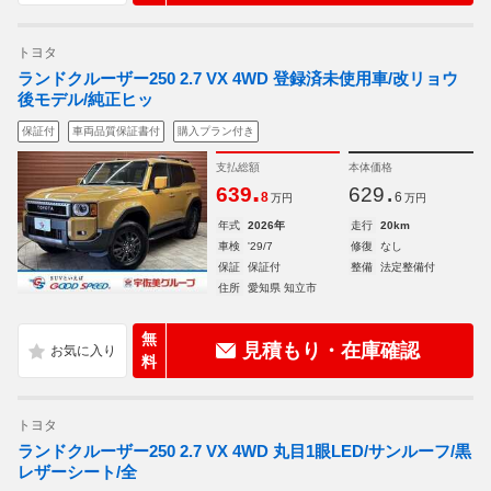
トヨタ
ランドクルーザー250 2.7 VX 4WD 登録済未使用車/改リョウ
後モデル/純正ヒッ
保証付
車両品質保証書付
購入プラン付き
支払総額
本体価格
.
.
639
629
8
6
万円
万円
年式
2026年
走行
20km
車検
'29/7
修復
なし
保証
保証付
整備
法定整備付
住所
愛知県 知立市
無
見積もり・在庫確認
料
トヨタ
ランドクルーザー250 2.7 VX 4WD 丸目1眼LED/サンルーフ/黒
レザーシート/全