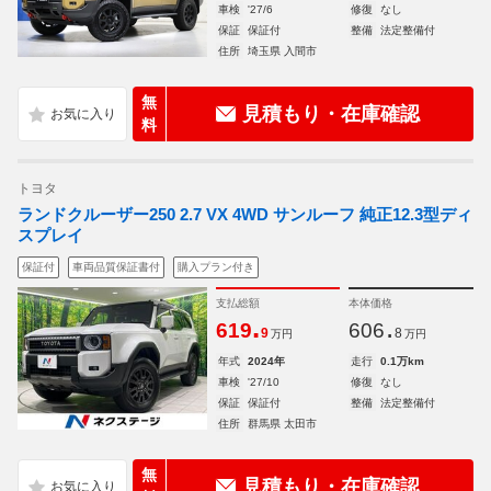
車検
'27/6
修復
なし
保証
保証付
整備
法定整備付
住所
埼玉県 入間市
無
見積もり・在庫確認
料
トヨタ
ランドクルーザー250 2.7 VX 4WD サンルーフ 純正12.3型ディ
スプレイ
保証付
車両品質保証書付
購入プラン付き
支払総額
本体価格
.
.
619
606
9
8
万円
万円
年式
2024年
走行
0.1万km
車検
'27/10
修復
なし
保証
保証付
整備
法定整備付
住所
群馬県 太田市
無
見積もり・在庫確認