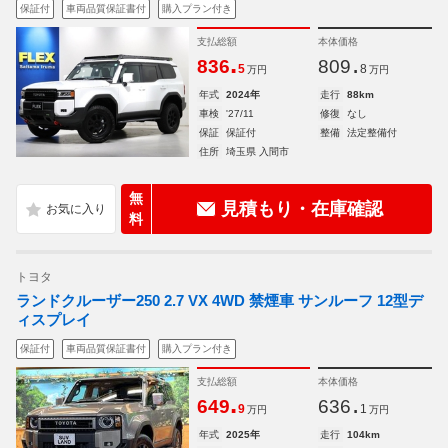
保証付
車両品質保証書付
購入プラン付き
支払総額
本体価格
.
.
836
809
5
8
万円
万円
年式
2024年
走行
88km
車検
'27/11
修復
なし
保証
保証付
整備
法定整備付
住所
埼玉県 入間市
無
見積もり・在庫確認
料
トヨタ
ランドクルーザー250 2.7 VX 4WD 禁煙車 サンルーフ 12型デ
ィスプレイ
保証付
車両品質保証書付
購入プラン付き
支払総額
本体価格
.
.
649
636
9
1
万円
万円
年式
2025年
走行
104km