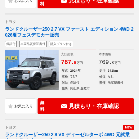
見積もり・在庫確認
料
トヨタ
ランドクルーザー250 2.7 VX ファースト エディション 4WD 2
026夏フェスデモカー販売
保証付
車両品質保証書付
購入プラン付き
支払総額
本体価格
.
.
787
769
6
8
万円
万円
年式
2024年
走行
541km
車検
'27/7
修復
なし
保証
保証付
整備
法定整備付
住所
岡山県 倉敷市
無
見積もり・在庫確認
料
トヨタ
NEW
ランドクルーザー250 2.8 VX ディーゼルターボ 4WD 元試乗