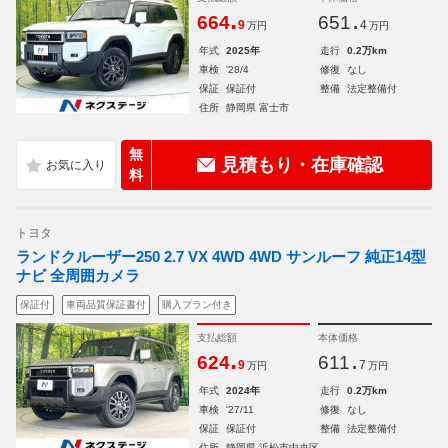
.
.
664
651
9
4
万円
万円
年式
2025年
走行
0.2万km
車検
'28/4
修復
なし
保証
保証付
整備
法定整備付
住所
静岡県 富士市
無
見積もり・在庫確認
料
トヨタ
ランドクルーザー250 2.7 VX 4WD 4WD サンルーフ 純正14型
ナビ 全周囲カメラ
保証付
車両品質保証書付
購入プラン付き
支払総額
本体価格
.
.
624
611
9
7
万円
万円
年式
2024年
走行
0.2万km
車検
'27/11
修復
なし
保証
保証付
整備
法定整備付
住所
静岡県 浜松市中央区