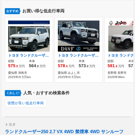
お買い得な低走行車両
おすすめ
トヨタ ランドクルーザー250 2.7 VX 4WD サンルーフ 7人乗り
トヨタ ランドクルーザー250 2.7 VX 4WD 丸目ヘッドライト アドバンストドライブ ブ
総額
本体
総額
本体
総額
本体
575
564
578
573
581
57
.0
万円
.0
万円
.0
万円
.0
万円
.6
万円
愛知県 津島市
愛知県 みよし市
長野県 長野市
2025年/0.5万km
2025年/0.5万km
2026年/8km
人気・おすすめ検索条件
くわしく!
状態が良い低走行車両
トヨタ
ランドクルーザー250 2.7 VX 4WD 禁煙車 4WD サンルーフ