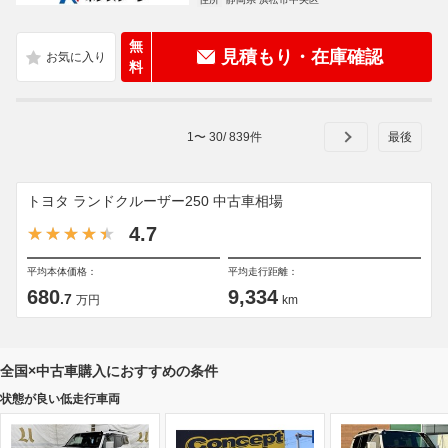
無
見積もり・在庫確認
料
1
〜
30
/
839
件
トヨタ ランドクルーザー250 中古車相場
4.7
平均本体価格：
平均走行距離：
680
9,334
.7
万円
km
全国×中古車購入におすすめの条件
状態が良い低走行車両