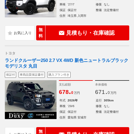
車検
'27/7
修復
なし
保証
保証付
整備
法定整備付
住所
埼玉県 入間市
無
見積もり・在庫確認
料
トヨタ
ランドクルーザー250 2.7 VX 4WD 新色ニュートラルブラック
モデリスタ 丸目
保証付
車両品質保証書付
購入プラン付き
支払総額
本体価格
.
.
678
671
0
0
万円
万円
年式
2026年
走行
305km
車検
'29/6
修復
なし
保証
保証付
整備
法定整備付
住所
愛知県 安城市
無