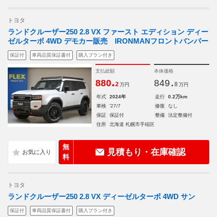
トヨタ
ランドクルーザー250 2.8 VX ファースト エディション ディー
ゼルターボ 4WD デモカー販売 IRONMANフロントバンパー
保証付
車両品質保証書付
購入プラン付き
支払総額
本体価格
.
.
880
849
2
8
万円
万円
年式
2024年
走行
0.2万km
車検
'27/7
修復
なし
保証
保証付
整備
法定整備付
住所
北海道 札幌市手稲区
無
見積もり・在庫確認
料
トヨタ
ランドクルーザー250 2.8 VX ディーゼルターボ 4WD サン
保証付
車両品質保証書付
購入プラン付き