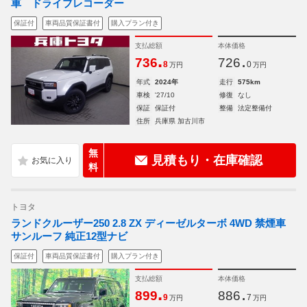
車 ドライブレコーダー
保証付
車両品質保証書付
購入プラン付き
支払総額
本体価格
.
.
736
726
8
0
万円
万円
年式
2024年
走行
575km
車検
'27/10
修復
なし
保証
保証付
整備
法定整備付
住所
兵庫県 加古川市
無
見積もり・在庫確認
料
トヨタ
ランドクルーザー250 2.8 ZX ディーゼルターボ 4WD 禁煙車
サンルーフ 純正12型ナビ
保証付
車両品質保証書付
購入プラン付き
支払総額
本体価格
.
.
899
886
9
7
万円
万円