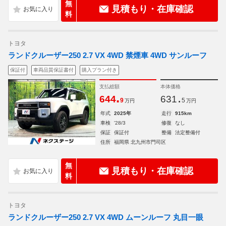
無
見積もり・在庫確認
料
トヨタ
ランドクルーザー250 2.7 VX 4WD 禁煙車 4WD サンルーフ
保証付
車両品質保証書付
購入プラン付き
支払総額
本体価格
.
.
644
631
9
5
万円
万円
年式
2025年
走行
915km
車検
'28/3
修復
なし
保証
保証付
整備
法定整備付
住所
福岡県 北九州市門司区
無
見積もり・在庫確認
料
トヨタ
ランドクルーザー250 2.7 VX 4WD ムーンルーフ 丸目一眼