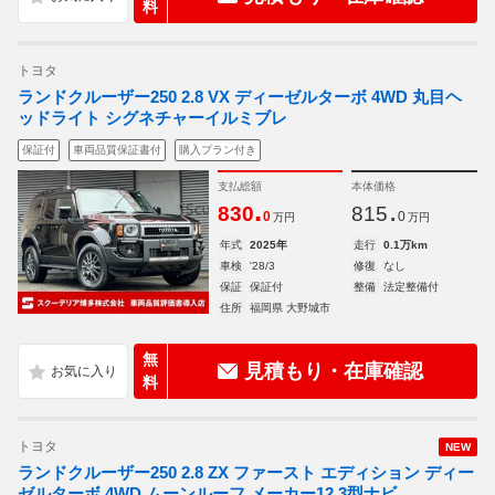
料
トヨタ
ランドクルーザー250 2.8 VX ディーゼルターボ 4WD 丸目ヘ
ッドライト シグネチャーイルミブレ
保証付
車両品質保証書付
購入プラン付き
支払総額
本体価格
.
.
830
815
0
0
万円
万円
年式
2025年
走行
0.1万km
車検
'28/3
修復
なし
保証
保証付
整備
法定整備付
住所
福岡県 大野城市
無
見積もり・在庫確認
料
トヨタ
NEW
ランドクルーザー250 2.8 ZX ファースト エディション ディー
ゼルターボ 4WD ムーンルーフ メーカー12.3型ナビ