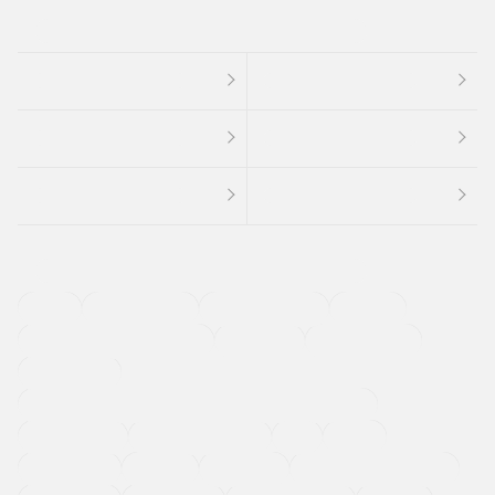
４ＷＤ
定期点検記録簿
ワンオーナーカー
福祉車両
メーカー系販売店取り扱い車
修復歴無し
アルミホイール
寒冷地仕様車
過給機設定モデル（ターボ・スーパーチャージャーなど)
ETC
CDプレーヤー
カーナビゲーション
禁煙車
法定整備付き
保証付き
エアバッグ
ディスチャージドランプ