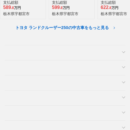
ーゼルターボ 4WD
ースト エディ
支払総額
支払総額
支払総額
4WD
589
599
622
.8
万円
.8
万円
.8
万円
栃木県宇都宮市
栃木県宇都宮市
栃木県宇都宮市
トヨタ ランドクルーザー250の中古車をもっと見る