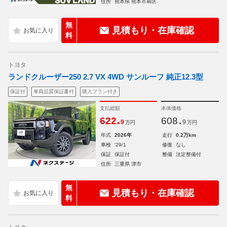
住所
熊本県 熊本市南区
無
見積もり・在庫確認
料
トヨタ
ランドクルーザー250 2.7 VX 4WD サンルーフ 純正12.3型
保証付
車両品質保証書付
購入プラン付き
支払総額
本体価格
.
.
622
608
9
9
万円
万円
年式
2026年
走行
0.2万km
車検
'29/1
修復
なし
保証
保証付
整備
法定整備付
住所
三重県 津市
無
見積もり・在庫確認
料