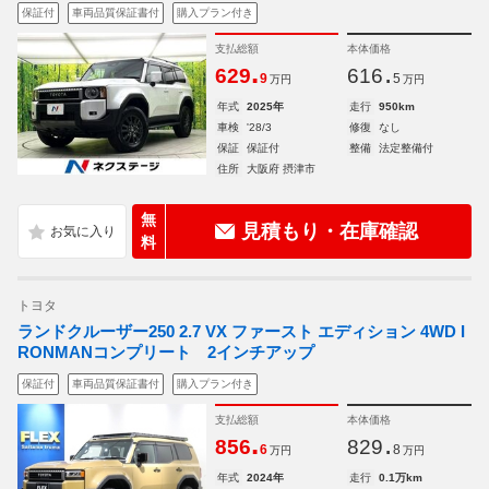
保証付
車両品質保証書付
購入プラン付き
支払総額
本体価格
.
.
629
616
9
5
万円
万円
年式
2025年
走行
950km
車検
'28/3
修復
なし
保証
保証付
整備
法定整備付
住所
大阪府 摂津市
無
見積もり・在庫確認
料
トヨタ
ランドクルーザー250 2.7 VX ファースト エディション 4WD I
RONMANコンプリート 2インチアップ
保証付
車両品質保証書付
購入プラン付き
支払総額
本体価格
.
.
856
829
6
8
万円
万円
年式
2024年
走行
0.1万km