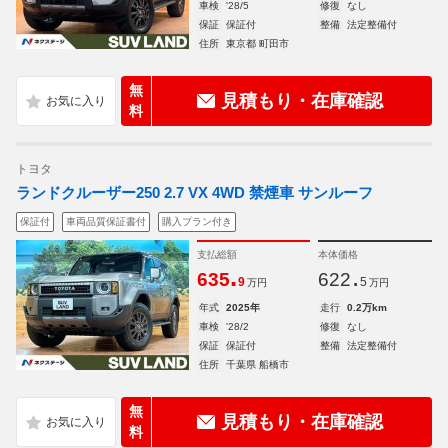
車検
'28/5
修復
なし
保証
保証付
整備
法定整備付
住所
東京都 町田市
無
見積もり・在庫確認
料
トヨタ
ランドクルーザー250 2.7 VX 4WD 禁煙車 サンルーフ
保証付
車両品質保証書付
購入プラン付き
支払総額
本体価格
.
.
635
622
9
5
万円
万円
年式
2025年
走行
0.2万km
車検
'28/2
修復
なし
保証
保証付
整備
法定整備付
住所
千葉県 船橋市
無
見積もり・在庫確認
料