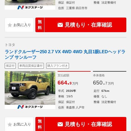
保証
保証付
整備
法定整備付
住所
三重県 四日市市
無
見積もり・在庫確認
料
トヨタ
ランドクルーザー250 2.7 VX 4WD 4WD 丸目1眼LEDヘッドラ
ンプ サンルーフ
保証付
車両品質保証書付
購入プラン付き
支払総額
本体価格
.
.
664
650
9
7
万円
万円
年式
2026年
走行
67km
車検
'29/5
修復
なし
保証
保証付
整備
法定整備付
住所
青森県 八戸市
無
見積もり・在庫確認
料