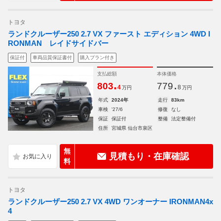
トヨタ
ランドクルーザー250 2.7 VX ファースト エディション 4WD I
RONMAN レイドサイドバー
保証付
車両品質保証書付
購入プラン付き
支払総額
本体価格
.
.
803
779
4
8
万円
万円
年式
2024年
走行
83km
車検
'27/6
修復
なし
保証
保証付
整備
法定整備付
住所
宮城県 仙台市泉区
無
見積もり・在庫確認
料
トヨタ
ランドクルーザー250 2.7 VX 4WD ワンオーナー IRONMAN4x
4