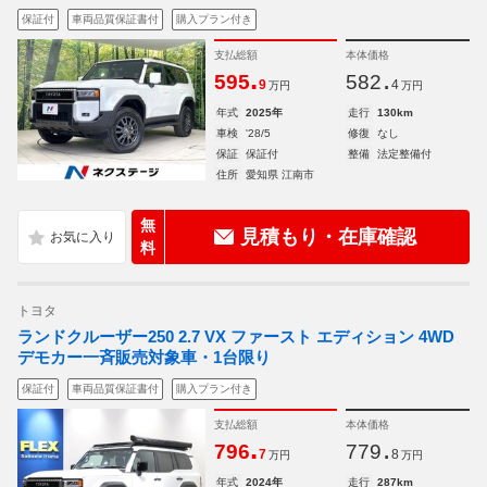
保証付
車両品質保証書付
購入プラン付き
支払総額
本体価格
.
.
595
582
9
4
万円
万円
年式
2025年
走行
130km
車検
'28/5
修復
なし
保証
保証付
整備
法定整備付
住所
愛知県 江南市
無
見積もり・在庫確認
料
トヨタ
ランドクルーザー250 2.7 VX ファースト エディション 4WD
デモカー一斉販売対象車・1台限り
保証付
車両品質保証書付
購入プラン付き
支払総額
本体価格
.
.
796
779
7
8
万円
万円
年式
2024年
走行
287km