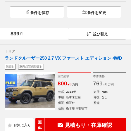
条件を保存
条件を変更
839
件
並び替え
トヨタ
ランドクルーザー250 2.7 VX ファースト エディション 4WD
保証付
車両品質保証書付
支払総額
本体価格
.
.
800
769
0
8
万円
万円
年式
2024年
走行
7km
車検
新車未登録
修復
なし
保証
保証付
整備
-
住所
栃木県 宇都宮市
無
見積もり・在庫確認
料