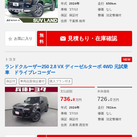
年式
2024年
走行
650km
車検
'27/12
修復
なし
保証
保証付
整備
法定整備付
住所
千葉県 柏市
無
見積もり・在庫確認
料
トヨタ
NEW
ランドクルーザー250 2.8 VX ディーゼルターボ 4WD 元試乗
車 ドライブレコーダー
保証付
車両品質保証書付
購入プラン付き
支払総額
本体価格
.
.
736
726
8
0
万円
万円
年式
2024年
走行
781km
車検
'27/10
修復
なし
保証
保証付
整備
法定整備付
住所
兵庫県 西宮市