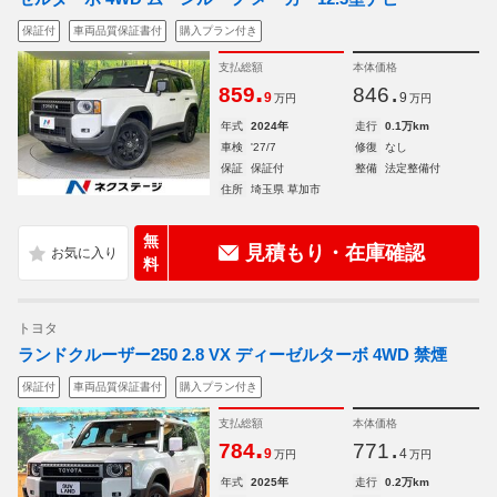
保証付
車両品質保証書付
購入プラン付き
支払総額
本体価格
.
.
859
846
9
9
万円
万円
年式
2024年
走行
0.1万km
車検
'27/7
修復
なし
保証
保証付
整備
法定整備付
住所
埼玉県 草加市
無
見積もり・在庫確認
料
トヨタ
ランドクルーザー250 2.8 VX ディーゼルターボ 4WD 禁煙
保証付
車両品質保証書付
購入プラン付き
支払総額
本体価格
.
.
784
771
9
4
万円
万円
年式
2025年
走行
0.2万km