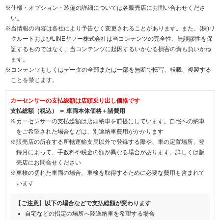
※仕様・オプション・装備の詳細については各販売店にお問い合わせくださ
い。
※当情報の内容は各社により予告なく変更されることがあります。また、(株)リ
クルートおよびLINEヤフー株式会社は当コンテンツの完全性、無誤謬性を保
証するものではなく、当コンテンツに起因するいかなる損害の責も負いかね
ます。
※コンテンツもしくはデータの全部または一部を無断で転写、転載、複製する
ことを禁じます。
カーセンサーの支払総額は店頭乗り出し価格です
支払総額（税込） ＝ 車両本体価格＋諸費用
※カーセンサーの支払総額は店頭納車を前提にしています。自宅への納車
をご希望された場合などは、別途納車費用がかかります
※販売店の所在する所轄運輸支局以外で登録する際や、車の定置場所、登
録月によって、手数料や税金の額が異なる場合があります。詳しくは販
売店にお問合せください
※車検の切れた車両の場合、車検を取得するために必要な費用も含まれて
います
【ご注意】以下の場合などで支払総額が変わります
自宅などの指定の場所へ陸送納車を希望する場合