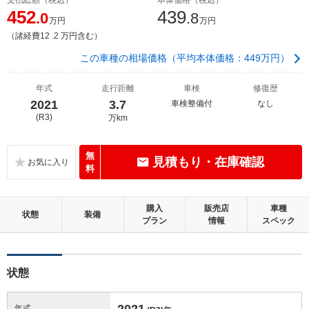
452
439
.0
.8
万円
万円
（諸経費12 .2 万円含む）
この車種の相場価格（平均本体価格：449万円）
年式
走行距離
車検
修復歴
2021
3.7
車検整備付
なし
(R3)
万km
無
見積もり・在庫確認
料
購入
販売店
車種
状態
装備
プラン
情報
スペック
状態
2021
年式