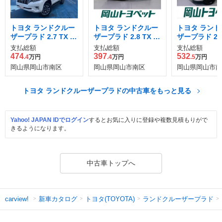
トヨタ ランドクルー
トヨタ ランドクルー
トヨタ ランド
ザープラド 2.7 TX L
ザープラド 2.8 TX L
ザープラド 2.8
パッケージ 4WD
パッケージ ディーゼ
パッケージ ブ
支払総額
支払総額
支払総額
ルターボ 4WD
エディション 
474
397
532
.4
万円
.4
万円
.5
万円
ゼルターボ 4
岡山県岡山市南区
岡山県岡山市南区
岡山県岡山市南
トヨタ ランドクルーザープラドの中古車をもっと見る
Yahoo! JAPAN IDでログイン
するとお気に入りに登録や複数見積もりがで
きるようになります。
中古車トップへ
新車カタログ
トヨタ(TOYOTA)
ランドクルーザープラド
carview!