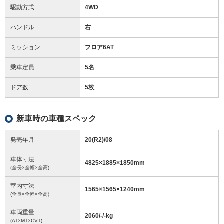
駆動方式
4WD
ハンドル
右
ミッション
フロア6AT
乗車定員
5名
ドア数
5枚
新車時の車種スペック
発売年月
20(R2)/08
車体寸法
4825
×
1885
×
1850
mm
(全長×全幅×全高)
室内寸法
1565
×
1565
×
1240
mm
(全長×全幅×全高)
車両重量
2060/-/-
kg
(AT×MT×CVT)