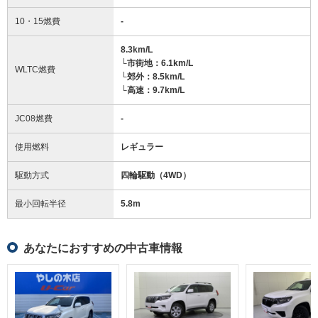
10・15燃費
-
8.3km/L
└市街地：6.1km/L
WLTC燃費
└郊外：8.5km/L
└高速：9.7km/L
JC08燃費
-
使用燃料
レギュラー
駆動方式
四輪駆動（4WD）
最小回転半径
5.8
m
あなたにおすすめの中古車情報