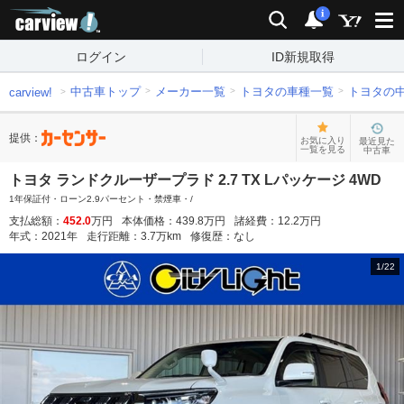
carview!
検索
通知
i
ログイン
ID新規取得
中古車トップ
メーカー一覧
トヨタの車種一覧
トヨタの
carview!
提供：
お気に入り
最近見た
一覧を見る
中古車
トヨタ ランドクルーザープラド 2.7 TX Lパッケージ 4WD
1年保証付・ローン2.9パーセント・禁煙車・/
支払総額：
452.0
万円
本体価格：
439.8
万円
諸経費：
12.2
万円
年式：
2021
年
走行距離：
3.7
万km
修復歴：
なし
1
/
22