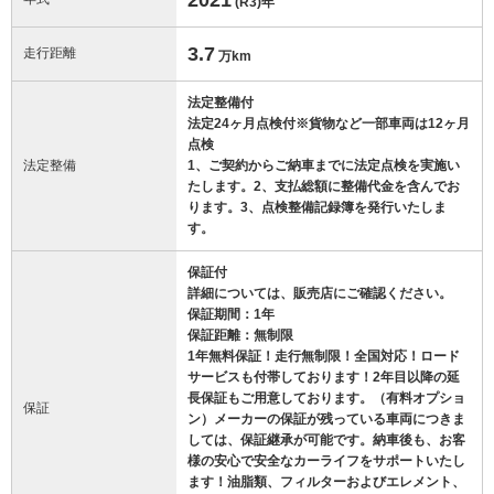
(R3)
年
3.7
走行距離
万km
法定整備付
法定24ヶ月点検付※貨物など一部車両は12ヶ月
点検
法定整備
1、ご契約からご納車までに法定点検を実施い
たします。2、支払総額に整備代金を含んでお
ります。3、点検整備記録簿を発行いたしま
す。
保証付
詳細については、販売店にご確認ください。
保証期間：1年
保証距離：無制限
1年無料保証！走行無制限！全国対応！ロード
サービスも付帯しております！2年目以降の延
長保証もご用意しております。（有料オプショ
保証
ン）メーカーの保証が残っている車両につきま
しては、保証継承が可能です。納車後も、お客
様の安心で安全なカーライフをサポートいたし
ます！油脂類、フィルターおよびエレメント、