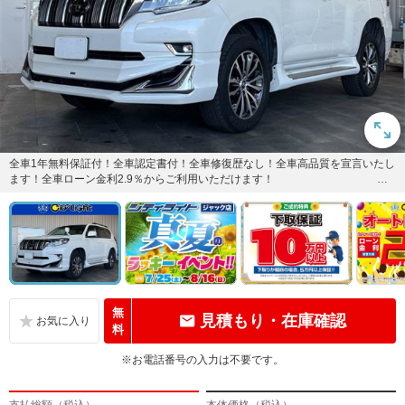
全車1年無料保証付！全車認定書付！全車修復歴なし！全車高品質を宣言いたし
ます！全車ローン金利2.9％からご利用いただけます！
...
無
見積もり・在庫確認
料
※お電話番号の入力は不要です。
支払総額（税込）
本体価格（税込）