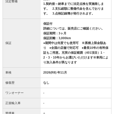
法定整備
1.契約後～納車までに法定点検を実施致しま
す。 2.支払総額に整備代金を含んでおりま
す。 3.点検記録簿が発行されます。
保証付
詳細については、販売店にご確認ください。
保証期間：3ヶ月
保証距離：3,000km
保証
●期間中は何度でも使用可 ※累積上限金額あ
り ●全国の店舗で対応可 ●最長10年の有料保
証もご用意。充実の保証範囲（401項目）1・
2・3・10年からお選びいただけます※車両によ
り加入条件が異なります
車検
2026(R8) 年11月
修復歴
なし
ワンオーナー
-
正規輸入車
-
禁煙車
○