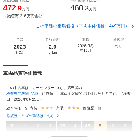
472
460
.9
.3
万円
万円
（諸経費12 .6 万円含む）
この車種の相場価格（平均本体価格：449万円）
年式
走行距離
車検
修復歴
2023
2.0
2026(R8)
なし
年11月
(R5)
万km
車両品質評価情報
この中古車は、カーセンサーnetが、第三者の
検査専門機関（AIS）
に依頼し、車両を客観的に評価したものです。（検査
日：2026年6月25日）
5
内装：
外装：
修復歴：無
総合評価：
修復歴・キズの確認はこちら
R
1
2
3
3.5
4
4.5
5
6
S
5
総合評価：