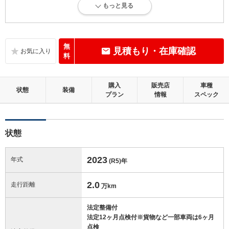
もっと見る
走行距離5万km以下で、内外装にダメージがほとんどない、良好な状態
です。
内装：
無
見積もり・在庫確認
目立たない軽微なダメージはありますが、良好な状態です。
料
外装：
購入
販売店
車種
無キズ、もしくはキズやヘコミなどがほぼない、とても綺麗な状態で
状態
装備
プラン
情報
スペック
す。
修復歴：無
状態
この中古車の「車両品質評価書」を見る
2023
年式
(R5)
年
2.0
走行距離
万km
法定整備付
法定12ヶ月点検付※貨物など一部車両は6ヶ月
点検