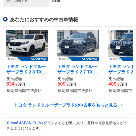
最小回転半径
5.8
m
あなたにおすすめの中古車情報
トヨタ ランドクルー
トヨタ ランドクルー
トヨタ ランド
ザープラド 2.8 TX L
ザープラド 2.7 TX L
ザープラド 2.7
パッケージ マットブ
パッケージ 70th アニ
パッケージ 4
支払総額
支払総額
支払総額
ラック エディション
バーサリー リミテッ
634
509
409
.9
万円
.9
万円
.9
万円
ディーゼルターボ 4
ド 4WD
福岡県福岡市博多区
福岡県福岡市博多区
福岡県福岡市博
WD
トヨタ ランドクルーザープラドの中古車をもっと見る
Yahoo! JAPAN IDでログイン
するとお気に入りに登録や複数見積もりがで
きるようになります。