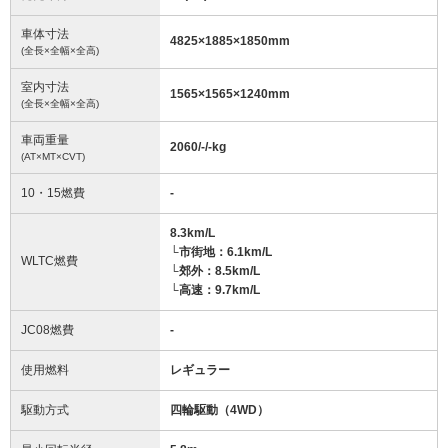
車体寸法
4825
×
1885
×
1850
mm
(全長×全幅×全高)
室内寸法
1565
×
1565
×
1240
mm
(全長×全幅×全高)
車両重量
2060/-/-
kg
(AT×MT×CVT)
10・15燃費
-
8.3km/L
└市街地：6.1km/L
WLTC燃費
└郊外：8.5km/L
└高速：9.7km/L
JC08燃費
-
使用燃料
レギュラー
駆動方式
四輪駆動（4WD）