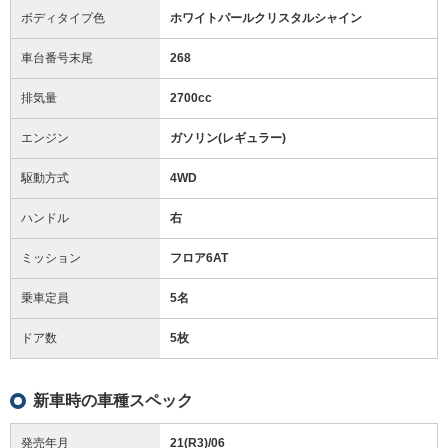
ボディタイプ色
ホワイトパールクリスタルシャイン
車台番号末尾
268
排気量
2700cc
エンジン
ガソリン(レギュラー)
駆動方式
4WD
ハンドル
右
ミッション
フロア6AT
乗車定員
5名
ドア数
5枚
新車時の車種スペック
発売年月
21(R3)/06