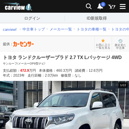
carview!
検索
通知
i
ログイン
ID新規取得
中古車トップ
メーカー一覧
トヨタの車種一覧
トヨタの
carview!
提供：
お気に入り
最近見た
一覧を見る
中古車
トヨタ ランドクルーザープラド 2.7 TX Lパッケージ 4WD
サンルーフ/メーカーOP9型ナビ/
支払総額：
472.9
万円
本体価格：
460.3
万円
諸経費：
12.6
万円
年式：
2023
年
走行距離：
2.0
万km
修復歴：
なし
1
/
22