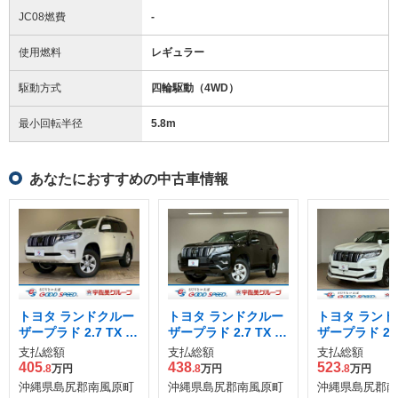
JC08燃費
-
使用燃料
レギュラー
駆動方式
四輪駆動（4WD）
最小回転半径
5.8
m
あなたにおすすめの中古車情報
トヨタ ランドクルー
トヨタ ランドクルー
トヨタ ランド
ザープラド 2.7 TX L
ザープラド 2.7 TX L
ザープラド 2.8
パッケージ 4WD
パッケージ 4WD
パッケージ デ
支払総額
支払総額
支払総額
ルターボ 4WD
405
438
523
.8
万円
.8
万円
.8
万円
沖縄県島尻郡南風原町
沖縄県島尻郡南風原町
沖縄県島尻郡南