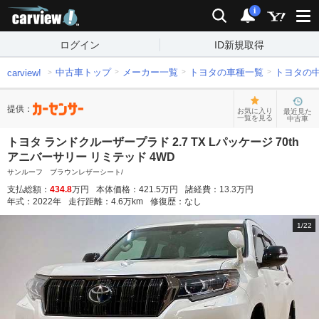
carview!
検索
通知
i
ログイン
ID新規取得
中古車トップ
メーカー一覧
トヨタの車種一覧
トヨタの
carview!
提供：
お気に入り
最近見た
一覧を見る
中古車
トヨタ ランドクルーザープラド 2.7 TX Lパッケージ 70th
アニバーサリー リミテッド 4WD
サンルーフ ブラウンレザーシート/
支払総額：
434.8
万円
本体価格：
421.5
万円
諸経費：
13.3
万円
年式：
2022
年
走行距離：
4.6
万km
修復歴：
なし
1
/
22