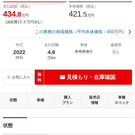
支払総額（税込）
本体価格（税込）
434
421
.8
.5
万円
万円
（諸経費13 .3 万円含む）
この車種の相場価格（平均本体価格：450万円）
年式
走行距離
車検
修復歴
2022
4.6
車検整備付
なし
(R4)
万km
無
見積もり・在庫確認
料
購入
販売店
車種
状態
装備
プラン
情報
スペック
状態