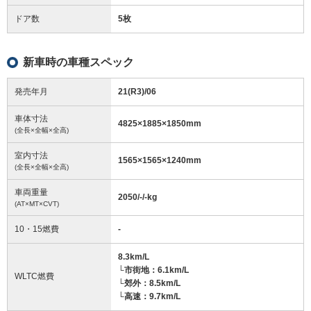
ドア数
5枚
新車時の車種スペック
発売年月
21(R3)/06
車体寸法
4825
×
1885
×
1850
mm
(全長×全幅×全高)
室内寸法
1565
×
1565
×
1240
mm
(全長×全幅×全高)
車両重量
2050/-/-
kg
(AT×MT×CVT)
10・15燃費
-
8.3km/L
└市街地：6.1km/L
WLTC燃費
└郊外：8.5km/L
└高速：9.7km/L