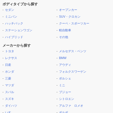
ボディタイプから探す
セダン
オープンカー
ミニバン
SUV・クロカン
ハッチバック
クーペ・スポーツカー
ステーションワゴン
軽自動車
ハイブリッド
その他
メーカーから探す
トヨタ
メルセデス・ベンツ
レクサス
BMW
日産
アウディ
ホンダ
フォルクスワーゲン
三菱
ポルシェ
マツダ
ミニ
スバル
プジョー
スズキ
シトロエン
ダイハツ
アルファ ロメオ
いすゞ
ボルボ