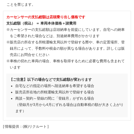
ことを禁じます。
カーセンサーの支払総額は店頭乗り出し価格です
支払総額（税込） ＝ 車両本体価格＋諸費用
※カーセンサーの支払総額は店頭納車を前提にしています。自宅への納車
をご希望された場合などは、別途納車費用がかかります
※販売店の所在する所轄運輸支局以外で登録する際や、車の定置場所、登
録月によって、手数料や税金の額が異なる場合があります。詳しくは販
売店にお問合せください
※車検の切れた車両の場合、車検を取得するために必要な費用も含まれて
います
【ご注意】以下の場合などで支払総額が変わります
自宅などの指定の場所へ陸送納車を希望する場合
販売店所在地の所轄運輸支局以外で登録する場合
商談～契約～登録の間に「登録月」がずれる場合
（登録月が3月から4月にずれる場合は自動車税の額が大きく上がり
ます）
[ 情報提供：(株)リクルート ]