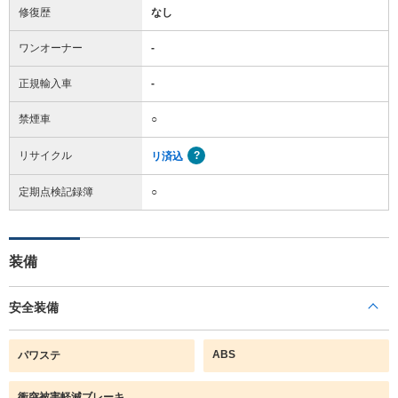
修復歴
なし
ワンオーナー
-
正規輸入車
-
禁煙車
○
リサイクル
リ済込
定期点検記録簿
○
装備
安全装備
ABS
パワステ
衝突被害軽減ブレーキ