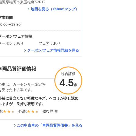
福岡県福岡市東区松島5-9-12
地図を見る（Yahoo!マップ）
営業時間
10:00〜18:30
クーポン/フェア情報
クーポン：あり
フェア：あり
クーポン/フェア情報詳細を見る
車両品質評価情報
総合評価
4.5
の車は、カーセンサー認定評
点
を受けた中古車です。
外装に目立たない軽微なキズ、ヘコミが少し認め
れますが、良好な状態です。
:
外装:
修復歴:
無
この中古車の「車両品質評価書」を見る