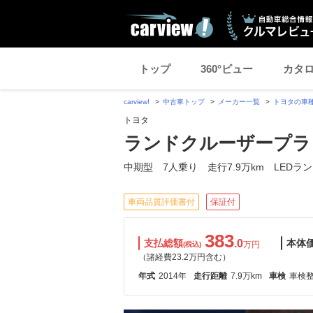
トップ
360°ビュー
カタ
carview!
中古車トップ
メーカー一覧
トヨタの車
トヨタ
ランドクルーザープラド 2
中期型 7人乗り 走行7.9万km LEDラ
車両品質評価書付
保証付
383
支払総額
.0
本体
万円
(税込)
（諸経費23.2万円含む）
年式
2014年
走行距離
7.9万km
車検
車検