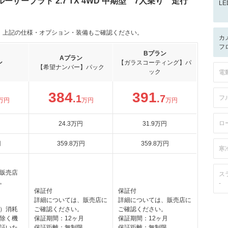
ザープラド 2.7 TX 4WD 中期型 7人乗り 走行
L
。上記の仕様・オプション・装備もご確認ください。
カ
フロ
Bプラン
Aプラン
ン
【ガラスコーティング】パ
【希望ナンバー】パック
ック
電
384
391
.1
.7
フ
万円
万円
万円
ロ
24
.3
万円
31
.9
万円
円
359
.8
万円
359
.8
万円
寒
販売店
ス
。
-
月
保証付
保証付
詳細については、販売店に
詳細については、販売店に
）消耗
ご確認ください。
ご確認ください。
除く機
保証期間：12ヶ月
保証期間：12ヶ月
証いた
保証距離：無制限
保証距離：無制限