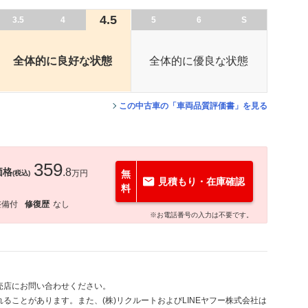
4.5
3.5
4
5
6
S
全体的に良好な状態
全体的に優良な状態
この中古車の「車両品質評価書」を見る
359
価格
.8
万円
無
(税込)
見積もり・在庫確認
料
整備付
修復歴
なし
※お電話番号の入力は不要です。
売店にお問い合わせください。
ることがあります。また、(株)リクルートおよびLINEヤフー株式会社は