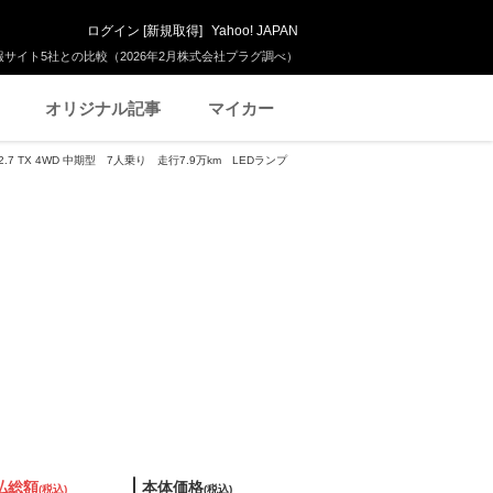
ログイン
[
新規取得
]
Yahoo! JAPAN
サイト5社との比較（2026年2月株式会社プラグ調べ）
オリジナル記事
マイカー
7 TX 4WD 中期型 7人乗り 走行7.9万km LEDランプ
払総額
本体価格
(税込)
(税込)