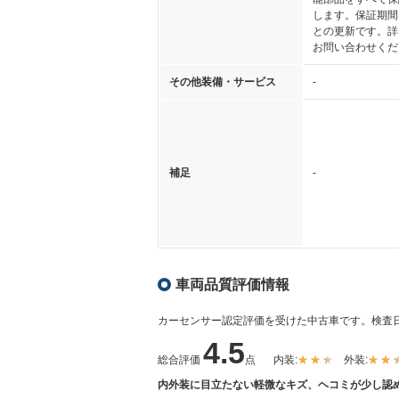
します。保証期間
との更新です。詳
お問い合わせくだ
その他装備・サービス
-
補足
-
車両品質評価情報
カーセンサー認定評価を受けた中古車です。
検査日
4.5
総合評価
点
内装:
外装:
内外装に目立たない軽微なキズ、ヘコミが少し認