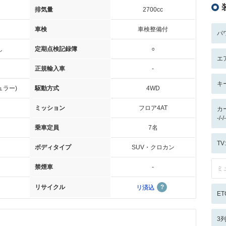
排気量
2700cc
車検
車検整備付
パ
し
定期点検記録簿
○
エ
正規輸入車
-
キ
ュラー)
駆動方式
4WD
ミッション
フロア4AT
カ
-/
乗車定員
7名
T
ボディタイプ
SUV・クロカン
禁煙車
-
ミ
リサイクル
リ済込
ET
3