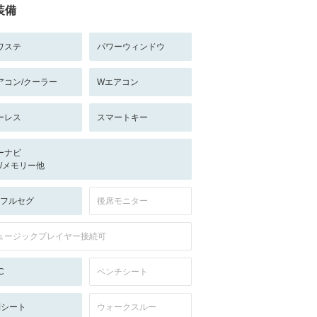
装備
ワステ
パワーウィンドウ
アコン/クーラー
Wエアコン
ーレス
スマートキー
ーナビ
-/-/メモリー他
V:フルセグ
後席モニター
ュージックプレイヤー接続可
C
ベンチシート
列シート
ウォークスルー