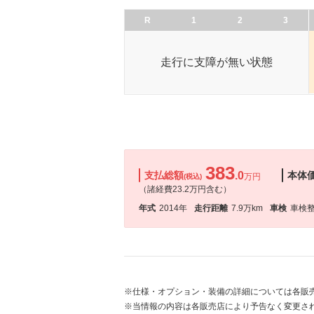
R
1
2
3
走行に支障が無い状態
383
支払総額
.0
本体
万円
(税込)
（諸経費23.2万円含む）
年式
2014年
走行距離
7.9万km
車検
車検
※仕様・オプション・装備の詳細については各販
※当情報の内容は各販売店により予告なく変更され