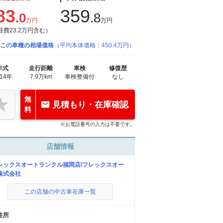
83
359
.0
.8
万円
万円
経費23.2万円含む）
この車種の相場価格
（平均本体価格：450.4万円）
年式
走行距離
車検
修復歴
014年
7.9万km
車検整備付
なし
無
見積もり・在庫確認
料
※お電話番号の入力は不要です。
店舗情報
レックスオートランクル福岡店/フレックスオー
株式会社
この店舗の中古車在庫一覧
住所