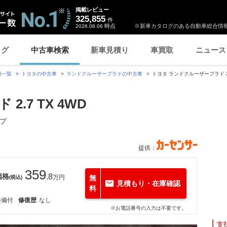
掲載レビュー
325,855
件
時点
※新車カタログのある自動車総合情報
2026.08.06
ログ
中古車検索
新車見積り
車買取
ニュース
種一覧
トヨタの中古車
ランドクルーザープラドの中古車
トヨタ ランドクルーザープラド 2.
.7 TX 4WD
ンプ
提供：
359
価格
.8
万円
無
(税込)
見積もり・在庫確認
料
整備付
修復歴
なし
※お電話番号の入力は不要です。
支