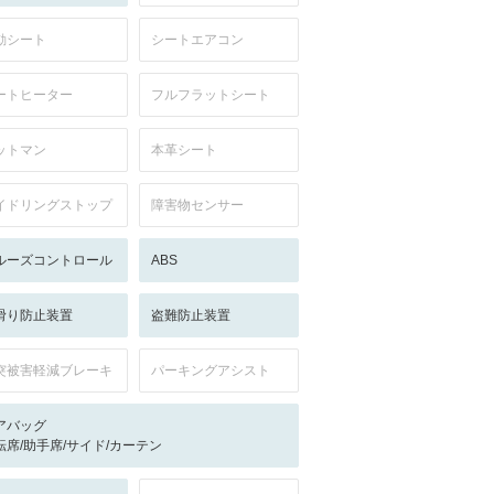
動シート
シートエアコン
ートヒーター
フルフラットシート
ットマン
本革シート
イドリングストップ
障害物センサー
ルーズコントロール
ABS
滑り防止装置
盗難防止装置
突被害軽減ブレーキ
パーキングアシスト
アバッグ
転席/助手席/サイド/カーテン