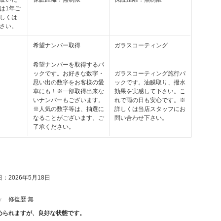
は1年ご
しくは
さい。
希望ナンバー取得
ガラスコーティング
希望ナンバーを取得するパ
ックです。お好きな数字・
ガラスコーティング施行パ
思い出の数字をお客様の愛
ックです。油膜取り、撥水
車にも！※一部取得出来な
効果を実感して下さい。こ
いナンバーもございます。
れで雨の日も安心です。※
※人気の数字等は、抽選に
詳しくは当店スタッフにお
なることがございます。ご
問い合わせ下さい。
了承ください。
：2026年5月18日
修復歴:
無
められますが、良好な状態です。