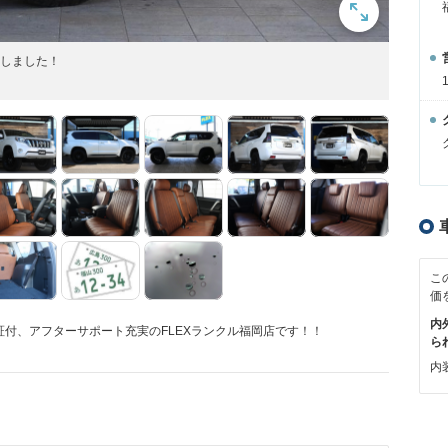
庫しました！
こ
価
内
付、アフターサポート充実のFLEXランクル福岡店です！！
ら
内装