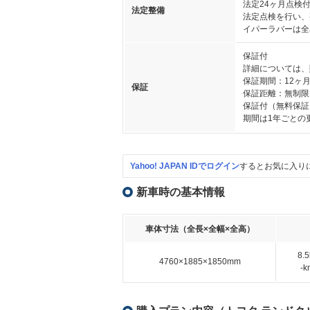
法定24ヶ月点検
法定整備
法定点検を行い、
イパーラバーは全
保証付
詳細については、
保証期間：12ヶ
保証
保証距離：無制限
保証付（無料保証
期間は1年ごとの
Yahoo! JAPAN IDでログイン
するとお気に入り
新車時の基本情報
車体寸法（全長×全幅×全高）
8.
4760×1885×1850mm
-