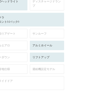
EDヘッドライト
ディスチャージドラン
プ
メラ
ント/-/バック/-
動リアゲート
サンルーフ
ルエアロ
アルミホイール
ーダウン
リフトアップ
冷地仕様
過給機設定モデル
ライドドア