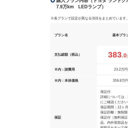
購入プラン内容（トヨタ ランドクルー
7.9万km LEDランプ）
※各プランで設定が異なる項目をまとめています
プラン名
基本プラ
383
.0
支払総額（税込）
※内：諸費用
23
.2
万円
※内：本体価格
359
.8
万
保証付
詳細については、
にご確認ください
保証期間：12ヶ
保証距離：無制限
保証
保証付（無料保証
品、内外装部品を
能部品をすべて保