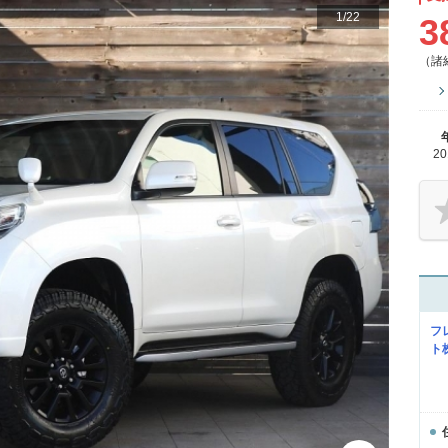
1
/
22
3
（諸
2
フ
ト