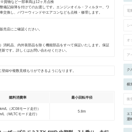
付※貨物など一部車両は12ヶ月点検
整備記録簿を付けてのお渡しです。エンジンオイル・フィルター、ワ
電
車交換し、パワーウィンドやエアコンなども点検・修理します。
シ
販売店にご確認ください。
月
オ
）消耗品、内外装部品を除く機能部品をすべて保証いたします。保証
更新です。詳しくはお問い合わせください。
ア
ク
に登録や複数見積もりができるようになります。
横
燃料消費率
最小回転半径
衝
5km/L（JC08モード走行）
5.8m
エ
km/L（WLTCモード走行）
運