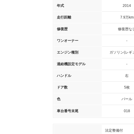
年式
2014
走行距離
7.9万km
修復歴
修復歴な
ワンオーナー
-
エンジン種別
ガソリン(レギ
過給機設定モデル
-
ハンドル
右
ドア数
5枚
色
パール
車台番号末尾
018
法定整備付