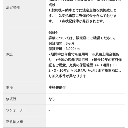
点検
法定整備
1.契約後～納車までに法定点検を実施致しま
す。 2.支払総額に整備代金を含んでおりま
す。 3.点検記録簿が発行されます。
保証付
詳細については、販売店にご確認ください。
保証期間：3ヶ月
保証距離：3,000km
保証
●期間中は何度でも使用可 ※累積上限金額あ
り ●全国の店舗で対応可 ●最長10年の有料保
証もご用意。充実の保証範囲（401項目）1・
2・3・10年からお選びいただけます※車両によ
り加入条件が異なります
車検
車検整備付
修復歴
なし
ワンオーナー
-
正規輸入車
-