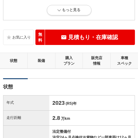
4.5
総合評価：
もっと見る
内外装に目立たない軽微なキズ、ヘコミが少し認められますが、良好な
状態です。
内装：
無
見積もり・在庫確認
目立たない軽微なダメージはありますが、良好な状態です。
料
外装：
購入
販売店
車種
キズ、ヘコミなどが少なく、あっても目立たない、良好な状態です。
状態
装備
プラン
情報
スペック
修復歴：無
状態
この中古車の「車両品質評価書」を見る
2023
年式
(R5)
年
2.8
走行距離
万km
法定整備付
法定24ヶ月点検付※貨物など一部車両は12ヶ月