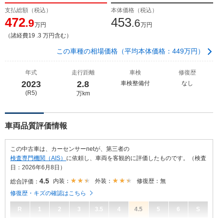
支払総額（税込）
本体価格（税込）
472
453
.9
.6
万円
万円
（諸経費19 .3 万円含む）
この車種の相場価格（平均本体価格：449万円）
年式
走行距離
車検
修復歴
2023
2.8
車検整備付
なし
(R5)
万km
車両品質評価情報
この中古車は、カーセンサーnetが、第三者の
検査専門機関（AIS）
に依頼し、車両を客観的に評価したものです。（検査
日：2026年6月8日）
4.5
内装：
外装：
修復歴：無
総合評価：
修復歴・キズの確認はこちら
R
1
2
3
3.5
4
4.5
5
6
S