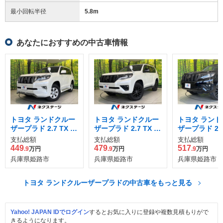
最小回転半径
5.8
m
あなたにおすすめの中古車情報
トヨタ ランドクルー
トヨタ ランドクルー
トヨタ ランド
ザープラド 2.7 TX 4
ザープラド 2.7 TX L
ザープラド 2.7
WD
パッケージ マットブ
パッケージ マ
支払総額
支払総額
支払総額
ラック エディション
ラック エディ
449
479
517
.9
万円
.9
万円
.9
万円
4WD
4WD
兵庫県姫路市
兵庫県姫路市
兵庫県姫路市
トヨタ ランドクルーザープラドの中古車をもっと見る
Yahoo! JAPAN IDでログイン
するとお気に入りに登録や複数見積もりがで
きるようになります。