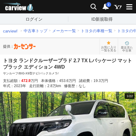
carview!
検索
通知
i
ログイン
ID新規取得
中古車トップ
メーカー一覧
トヨタの車種一覧
トヨタの
carview!
提供：
お気に入り
最近見た
一覧を見る
中古車
トヨタ ランドクルーザープラド 2.7 TX Lパッケージ マット
ブラック エディション 4WD
サンルーフ/BIG-X9型ナビ/バックカメラ/
支払総額：
472.9
万円
本体価格：
453.6
万円
諸経費：
19.3
万円
年式：
2023
年
走行距離：
2.8
万km
修復歴：
なし
1
/
22