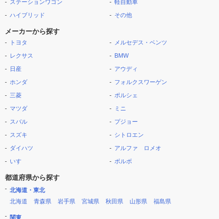
ステーションワゴン
軽自動車
ハイブリッド
その他
メーカーから探す
トヨタ
メルセデス・ベンツ
レクサス
BMW
日産
アウディ
ホンダ
フォルクスワーゲン
三菱
ポルシェ
マツダ
ミニ
スバル
プジョー
スズキ
シトロエン
ダイハツ
アルファ ロメオ
いすゞ
ボルボ
都道府県から探す
北海道・東北
北海道
青森県
岩手県
宮城県
秋田県
山形県
福島県
関東