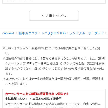
中古車トップへ
新車カタログ
トヨタ(TOYOTA)
ランドクルーザープラド
carview!
※仕様・オプション・装備の詳細については各販売店にお問い合わせくださ
い。
※当情報の内容は各社により予告なく変更されることがあります。また、(株)リ
クルートおよびLINEヤフー株式会社は当コンテンツの完全性、無誤謬性を保
証するものではなく、当コンテンツに起因するいかなる損害の責も負いかね
ます。
※コンテンツもしくはデータの全部または一部を無断で転写、転載、複製する
ことを禁じます。
カーセンサーの支払総額は店頭乗り出し価格です
支払総額（税込） ＝ 車両本体価格＋諸費用
※カーセンサーの支払総額は店頭納車を前提にしています。自宅への納車