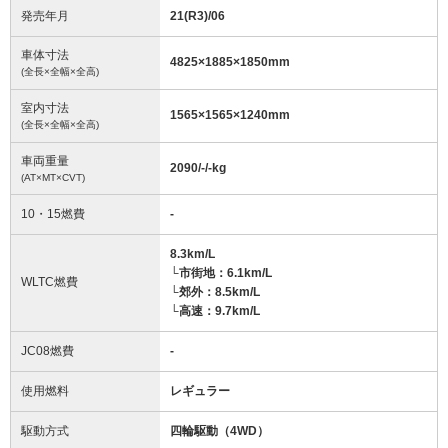
発売年月
21(R3)/06
車体寸法
4825
×
1885
×
1850
mm
(全長×全幅×全高)
室内寸法
1565
×
1565
×
1240
mm
(全長×全幅×全高)
車両重量
2090/-/-
kg
(AT×MT×CVT)
10・15燃費
-
8.3km/L
└市街地：6.1km/L
WLTC燃費
└郊外：8.5km/L
└高速：9.7km/L
JC08燃費
-
使用燃料
レギュラー
駆動方式
四輪駆動（4WD）