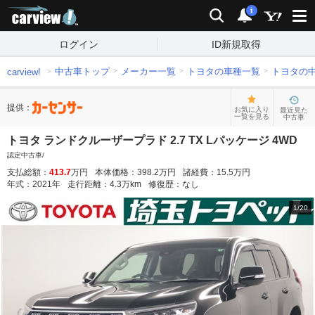
carview!
検索
通知
i
ログイン
ID新規取得
中古車トップ
メーカー一覧
トヨタの車種一覧
トヨタの
carview!
提供：
お気に入り
最近見た
一覧を見る
中古車
トヨタ ランドクルーザープラド 2.7 TX Lパッケージ 4WD
認定中古車/
支払総額：
413.7
万円
本体価格：
398.2
万円
諸経費：
15.5
万円
年式：
2021
年
走行距離：
4.3
万km
修復歴：
なし
1
/
20