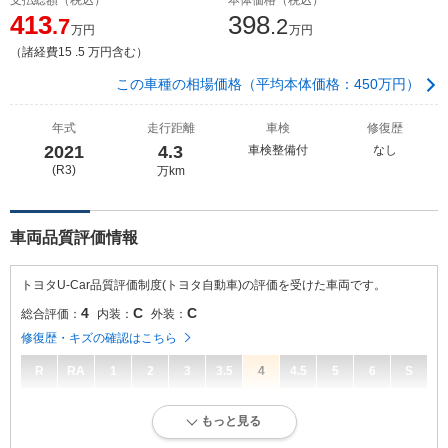
413
398
.7
.2
万円
万円
（諸経費15 .5 万円含む）
この車種の相場価格（平均本体価格：450万円）
年式
走行距離
車検
修復歴
2021
4.3
車検整備付
なし
(R3)
万km
車両品質評価情報
トヨタU-Car品質評価制度(トヨタ自動車)の評価を受けた車両です。
4
C
C
総合評価：
内装：
外装：
修復歴・キズの確認はこちら
R
RA
1
2
3
3.5
4
4.5
5
6
S
4
総合評価：
もっと見る
キズ、へこみが少なく、全体的に良好な状態です。