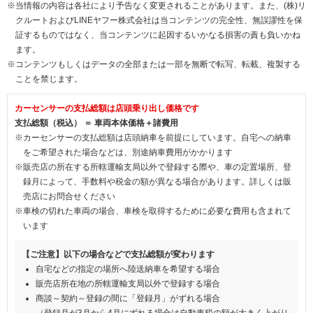
※当情報の内容は各社により予告なく変更されることがあります。また、(株)リ
クルートおよびLINEヤフー株式会社は当コンテンツの完全性、無誤謬性を保
証するものではなく、当コンテンツに起因するいかなる損害の責も負いかね
ます。
※コンテンツもしくはデータの全部または一部を無断で転写、転載、複製する
ことを禁じます。
カーセンサーの支払総額は店頭乗り出し価格です
支払総額（税込） ＝ 車両本体価格＋諸費用
※カーセンサーの支払総額は店頭納車を前提にしています。自宅への納車
をご希望された場合などは、別途納車費用がかかります
※販売店の所在する所轄運輸支局以外で登録する際や、車の定置場所、登
録月によって、手数料や税金の額が異なる場合があります。詳しくは販
売店にお問合せください
※車検の切れた車両の場合、車検を取得するために必要な費用も含まれて
います
【ご注意】以下の場合などで支払総額が変わります
自宅などの指定の場所へ陸送納車を希望する場合
販売店所在地の所轄運輸支局以外で登録する場合
商談～契約～登録の間に「登録月」がずれる場合
（登録月が3月から4月にずれる場合は自動車税の額が大きく上がり