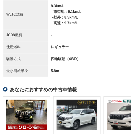
8.3km/L
└市街地：6.1km/L
WLTC燃費
└郊外：8.5km/L
└高速：9.7km/L
JC08燃費
-
使用燃料
レギュラー
駆動方式
四輪駆動（4WD）
最小回転半径
5.8
m
あなたにおすすめの中古車情報