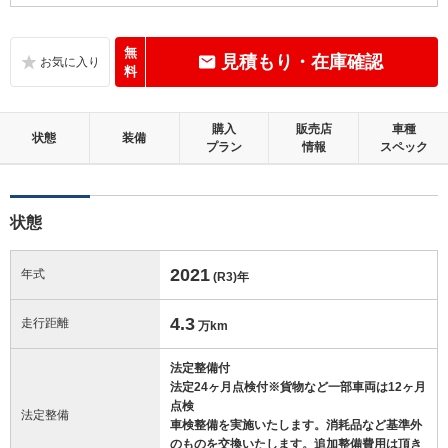
C
内装：
標準的に使用されていて、気になる使用感やいたみが若干あります。
無
見積もり・在庫確認
料
C
外装：
標準的に使用されていて、キズやへこみ等が若干あります。
購入
販売店
車種
状態
装備
プラン
情報
スペック
この中古車の「車両品質評価書」を見る
状態
2021
年式
(R3)
年
4.3
走行距離
万km
法定整備付
法定24ヶ月点検付※貨物など一部車両は12ヶ月
点検
法定整備
車検整備を実施いたします。消耗品など基準外
のものを交換いたします。追加整備費用は頂き