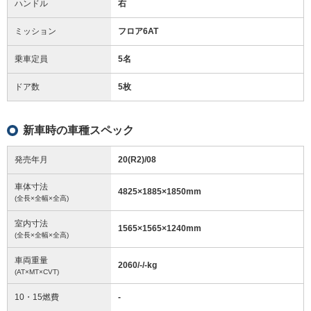
ハンドル
右
ミッション
フロア6AT
乗車定員
5名
ドア数
5枚
新車時の車種スペック
発売年月
20(R2)/08
車体寸法
4825
×
1885
×
1850
mm
(全長×全幅×全高)
室内寸法
1565
×
1565
×
1240
mm
(全長×全幅×全高)
車両重量
2060/-/-
kg
(AT×MT×CVT)
10・15燃費
-