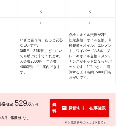
0
0
0
0
点検＋オイル交換が2回、
いざと言う時、あると安心
法定点検＋オイル交換、車
なJAFです♪
検整備＋オイル、エレメン
365日、24時間、どこにい
ト、ワイパーゴム3本、ブ
ても助けに来てくれます。
レーキオイル交換＋メンテ
入会費2000円、年会費
ナンスがセットになったパ
4000円にてご案内できま
ックです。1回ごとにご清
す。
算するよりも約15000円も
お安いです。
529
価格
.8
万円
無
(税込)
見積もり・在庫確認
料
年6月
修復歴
なし
※お電話番号の入力は不要です。