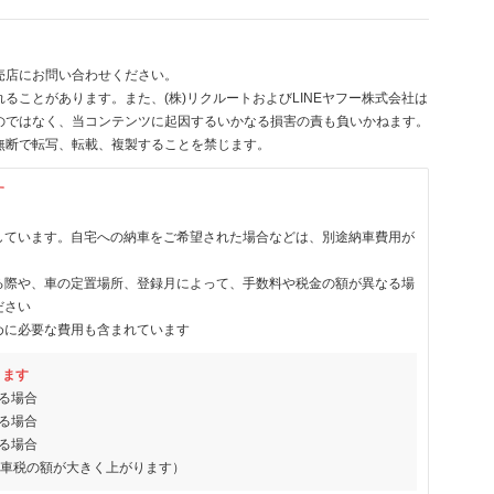
売店にお問い合わせください。
ることがあります。また、(株)リクルートおよびLINEヤフー株式会社は
のではなく、当コンテンツに起因するいかなる損害の責も負いかねます。
無断で転写、転載、複製することを禁じます。
す
しています。自宅への納車をご希望された場合などは、別途納車費用が
る際や、車の定置場所、登録月によって、手数料や税金の額が異なる場
ださい
めに必要な費用も含まれています
ります
る場合
る場合
る場合
動車税の額が大きく上がります）