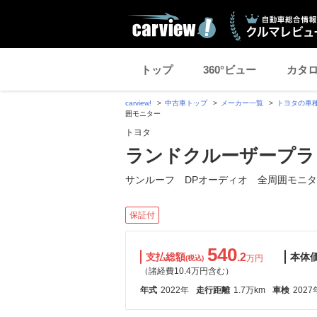
トップ
360°ビュー
カタ
carview!
中古車トップ
メーカー一覧
トヨタの車
囲モニター
トヨタ
ランドクルーザープラド 2
サンルーフ DPオーディオ 全周囲モニ
保証付
540
支払総額
.2
本体
万円
(税込)
（諸経費10.4万円含む）
年式
2022年
走行距離
1.7万km
車検
2027