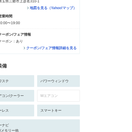
埼玉県三郷市上彦名310-1
地図を見る（Yahoo!マップ）
営業時間
10:00〜19:00
クーポン/フェア情報
クーポン：あり
クーポン/フェア情報詳細を見る
装備
ワステ
パワーウィンドウ
アコン/クーラー
Wエアコン
ーレス
スマートキー
ーナビ
-/-/メモリー他