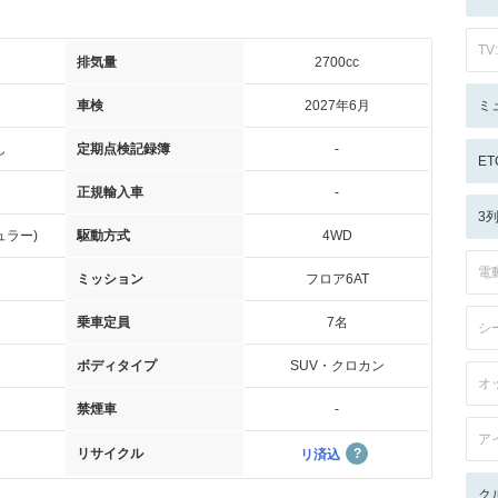
TV:
排気量
2700cc
車検
2027年6月
ミ
し
定期点検記録簿
-
ET
正規輸入車
-
3
ュラー)
駆動方式
4WD
電
ミッション
フロア6AT
乗車定員
7名
シ
ボディタイプ
SUV・クロカン
オ
禁煙車
-
ア
リサイクル
リ済込
ク