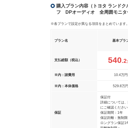
購入プラン内容（トヨタ ランドクルー
フ DPオーディオ 全周囲モニタ
※各プランで設定が異なる項目をまとめています
プラン名
基本プラ
540
.2
支払総額（税込）
※内：諸費用
10
.4
万円
※内：本体価格
529
.8
万
保証付
詳細については、
にご確認ください
保証
保証期間：1年
保証距離：無制限
ロングラン保証1