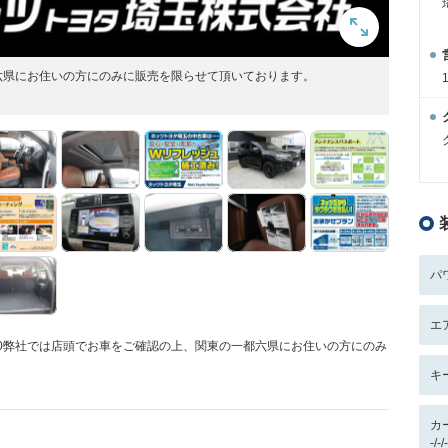
六県にお住いの方にのみに販売を限らせて頂いております。
パ
エ
2.0弊社では店頭でお車をご確認の上、関東の一都六県にお住いの方にのみ
キ
カ
-/