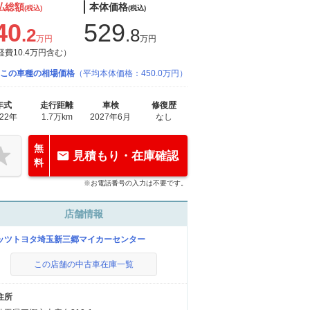
払総額
本体価格
(税込)
(税込)
40
529
.2
.8
万円
万円
経費10.4万円含む）
この車種の相場価格
（平均本体価格：450.0万円）
年式
走行距離
車検
修復歴
022年
1.7万km
2027年6月
なし
無
見積もり・在庫確認
料
※お電話番号の入力は不要です。
店舗情報
ッツトヨタ埼玉新三郷マイカーセンター
この店舗の中古車在庫一覧
住所