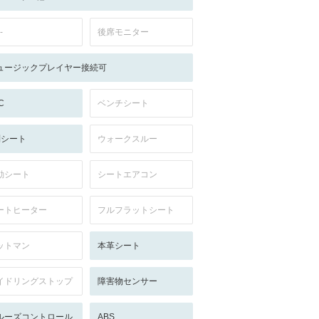
-
後席モニター
ュージックプレイヤー接続可
C
ベンチシート
列シート
ウォークスルー
動シート
シートエアコン
ートヒーター
フルフラットシート
ットマン
本革シート
イドリングストップ
障害物センサー
ルーズコントロール
ABS