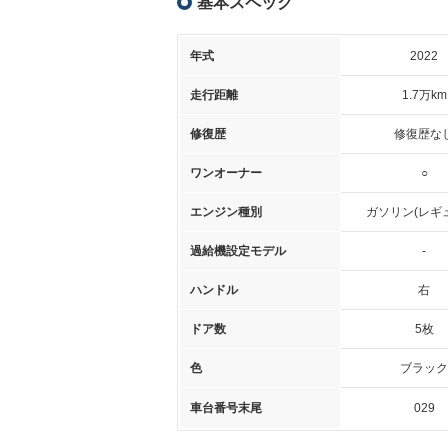
基本スペック
年式
2022
走行距離
1.7万km
修復歴
修復歴な
ワンオーナー
○
エンジン種別
ガソリン(レギ
過給機設定モデル
-
ハンドル
右
ドア数
5枚
色
ブラック
車台番号末尾
029