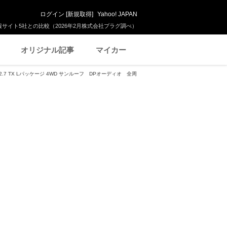
ログイン
[
新規取得
]
Yahoo! JAPAN
サイト5社との比較（2026年2月株式会社プラグ調べ）
オリジナル記事
マイカー
.7 TX Lパッケージ 4WD サンルーフ DPオーディオ 全周