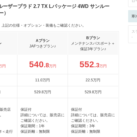
ロ
ザープラド 2.7 TX Lパッケージ 4WD サンルー
ー）
寒
。上記の仕様・オプション・装備もご確認ください。
ス
-
Bプラン
Aプラン
ン
メンテナンスパスポート＋
JAFつきプラン♪
保証3年プラン♪
540
552
.8
.3
万円
万円
万円
11
.0
万円
22
.5
万円
円
529
.8
万円
529
.8
万円
販売店
保証付
保証付
。
詳細については、販売店に
詳細については、販売店に
ご確認ください。
ご確認ください。
保証期間：1年
保証期間：3年
年＜走行
保証距離：無制限
保証距離：無制限