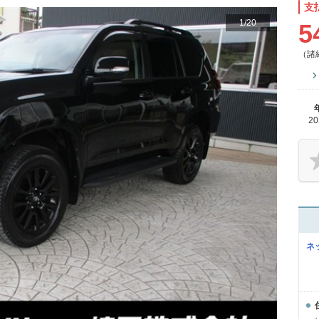
支
1
/
20
5
（諸
2
ネ