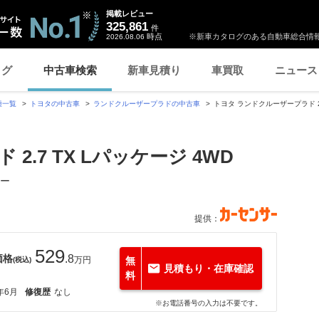
掲載レビュー
325,861
件
時点
※新車カタログのある自動車総合情報
2026.08.06
ログ
中古車検索
新車見積り
車買取
ニュース
種一覧
トヨタの中古車
ランドクルーザープラドの中古車
トヨタ ランドクルーザープラド 2
.7 TX Lパッケージ 4WD
ター
提供：
529
価格
.8
万円
無
(税込)
見積もり・在庫確認
料
年6月
修復歴
なし
※お電話番号の入力は不要です。