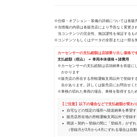
※仕様・オプション・装備の詳細については各販
※当情報の内容は各販売店により予告なく変更され
当コンテンツの完全性、無誤謬性を保証するも
※コンテンツもしくはデータの全部または一部を
カーセンサーの支払総額は店頭乗り出し価格で
支払総額（税込） ＝ 車両本体価格＋諸費用
※カーセンサーの支払総額は店頭納車を前提に
かかります
※販売店の所在する所轄運輸支局以外で登録す
合があります。詳しくは販売店にお問合せく
※車検の切れた車両の場合、車検を取得するた
【ご注意】以下の場合などで支払総額が変わ
自宅などの指定の場所へ陸送納車を希望す
販売店所在地の所轄運輸支局以外で登録す
商談～契約～登録の間に「登録月」がずれ
（登録月が3月から4月にずれる場合は自