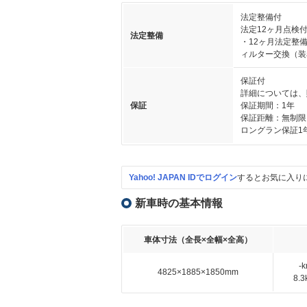
法定整備付
法定12ヶ月点検
法定整備
・12ヶ月法定整
ィルター交換（装
保証付
詳細については、
保証
保証期間：1年
保証距離：無制限
ロングラン保証1
Yahoo! JAPAN IDでログイン
するとお気に入り
新車時の基本情報
車体寸法（全長×全幅×全高）
-
4825×1885×1850mm
8.