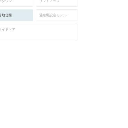
ーダウン
リフトアップ
冷地仕様
過給機設定モデル
ライドドア