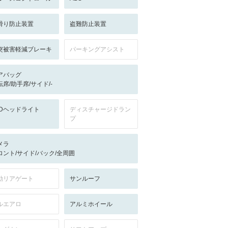
滑り防止装置
盗難防止装置
突被害軽減ブレーキ
パーキングアシスト
アバッグ
転席/助手席/サイド/-
EDヘッドライト
ディスチャージドラン
プ
メラ
ロント/サイド/バック/全周囲
動リアゲート
サンルーフ
ルエアロ
アルミホイール