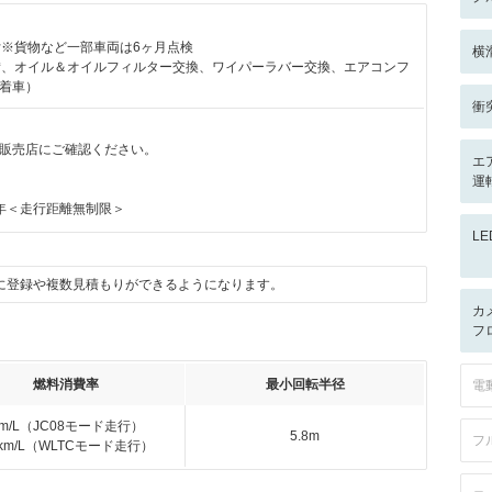
付※貨物など一部車両は6ヶ月点検
横
備、オイル＆オイルフィルター交換、ワイパーラバー交換、エアコンフ
着車）
衝
販売店にご確認ください。
エ
運
年＜走行距離無制限＞
L
に登録や複数見積もりができるようになります。
カ
フ
燃料消費率
最小回転半径
電
km/L（JC08モード走行）
5.8m
フ
3km/L（WLTCモード走行）