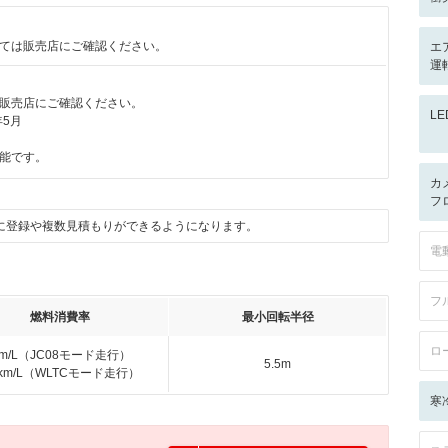
ては販売店にご確認ください。
エ
運
販売店にご確認ください。
L
年5月
能です。
カ
フ
に登録や複数見積もりができるようになります。
電
フ
燃料消費率
最小回転半径
ロ
km/L（JC08モード走行）
5.5m
7km/L（WLTCモード走行）
寒