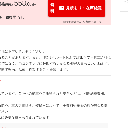
558
ス
価格
.0
万円
無
(税込)
-
見積もり・在庫確認
料
5月
修復歴
なし
※お電話番号の入力は不要です。
売店にお問い合わせください。
ることがあります。また、(株)リクルートおよびLINEヤフー株式会社は
のではなく、当コンテンツに起因するいかなる損害の責も負いかねます。
無断で転写、転載、複製することを禁じます。
す
しています。自宅への納車をご希望された場合などは、別途納車費用が
る際や、車の定置場所、登録月によって、手数料や税金の額が異なる場
ださい
めに必要な費用も含まれています