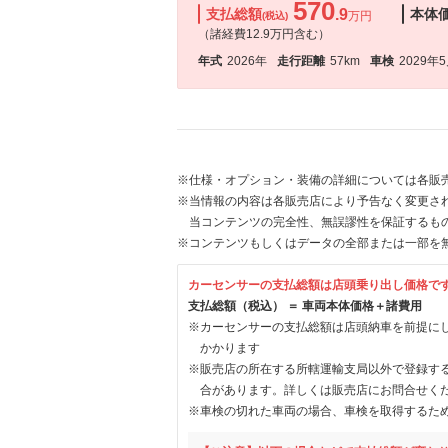
570
支払総額
.9
本体
万円
(税込)
（諸経費12.9万円含む）
年式
2026年
走行距離
57km
車検
2029年
※仕様・オプション・装備の詳細については各販
※当情報の内容は各販売店により予告なく変更され
当コンテンツの完全性、無誤謬性を保証するも
※コンテンツもしくはデータの全部または一部を
カーセンサーの支払総額は店頭乗り出し価格で
支払総額（税込） ＝ 車両本体価格＋諸費用
※カーセンサーの支払総額は店頭納車を前提に
かかります
※販売店の所在する所轄運輸支局以外で登録す
合があります。詳しくは販売店にお問合せく
※車検の切れた車両の場合、車検を取得するた