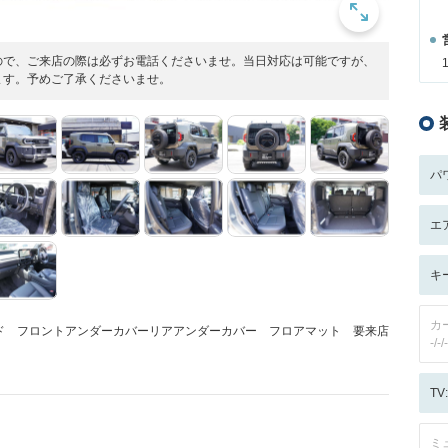
ので、ご来店の際は必ずお電話くださいませ。当日対応は可能ですが、
ます。予めご了承くださいませ。
パ
エ
キ
カ
ド フロントアンダーカバーリアアンダーカバー フロアマット 要来店
-/-/-
T
ミ