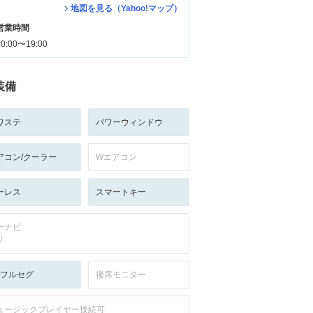
地図を見る（Yahoo!マップ）
営業時間
10:00〜19:00
装備
ワステ
パワーウィンドウ
アコン/クーラー
Wエアコン
ーレス
スマートキー
ーナビ
/-
V:フルセグ
後席モニター
ュージックプレイヤー接続可