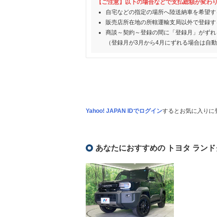
【ご注意】以下の場合などで支払総額が変わ
自宅などの指定の場所へ陸送納車を希望す
販売店所在地の所轄運輸支局以外で登録す
商談～契約～登録の間に「登録月」がずれ
（登録月が3月から4月にずれる場合は自
Yahoo! JAPAN IDでログイン
するとお気に入りに
あなたにおすすめの トヨタ ランド