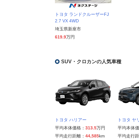
トヨタ ランドクルーザーFJ
2.7 VX 4WD
埼玉県新座市
619.9
万円
SUV・クロカンの人気車種
トヨタ ハリアー
トヨタ ヤ
平均本体価格：
313.5
万円
平均本体
平均走行距離：
44,585
km
平均走行