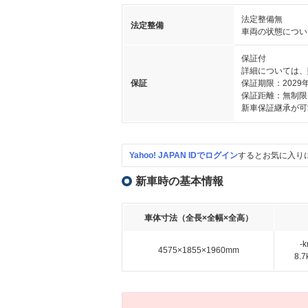
法定整備無
法定整備
車両の状態につい
保証付
詳細については、
保証
保証期限：2029
保証距離：無制限
新車保証継承が可
Yahoo! JAPAN IDでログイン
するとお気に入り
新車時の基本情報
車体寸法（全長×全幅×全高）
-
4575×1855×1960mm
8.