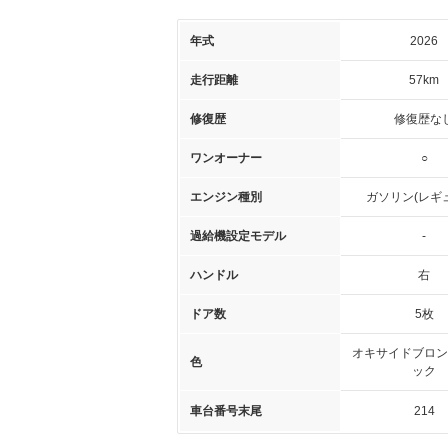
年式
2026
走行距離
57km
修復歴
修復歴な
ワンオーナー
○
エンジン種別
ガソリン(レギ
過給機設定モデル
-
ハンドル
右
ドア数
5枚
オキサイドブロン
色
ック
車台番号末尾
214