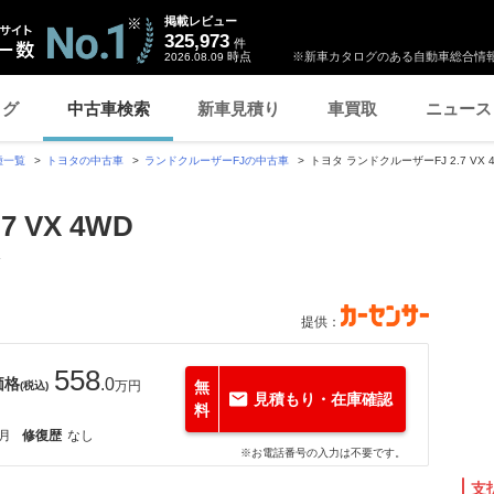
掲載レビュー
325,973
件
時点
※新車カタログのある自動車総合情報
2026.08.09
ログ
中古車検索
新車見積り
車買取
ニュース
種一覧
トヨタの中古車
ランドクルーザーFJの中古車
トヨタ ランドクルーザーFJ 2.7 V
 VX 4WD
提供：
558
価格
.0
万円
無
(税込)
見積もり・在庫確認
料
5月
修復歴
なし
※お電話番号の入力は不要です。
支