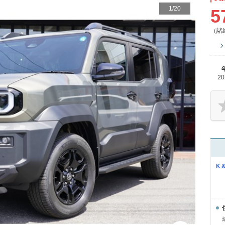
1
/
20
5
（諸
2
K＆