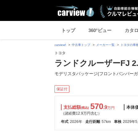
トップ
360°ビュー
カタ
carview!
中古車トップ
メーカー一覧
トヨタの車
トヨタ
ランドクルーザーFJ 2.7
モデリスタパッケージ(フロントバンパーガ
保証付
570
支払総額
.9
本体
万円
(税込)
（諸経費12.9万円含む）
年式
2026年
走行距離
57km
車検
2029年