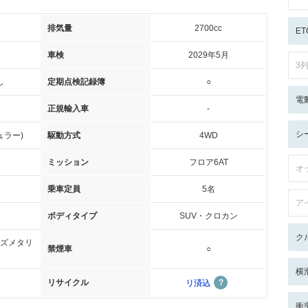
排気量
2700cc
ET
車検
2029年5月
3
し
定期点検記録簿
○
電
正規輸入車
-
シ
ュラー)
駆動方式
4WD
ミッション
フロア6AT
オ
乗車定員
5名
ア
ボディタイプ
SUV・クロカン
ク
ズメタリ
禁煙車
○
横
リサイクル
リ済込
衝