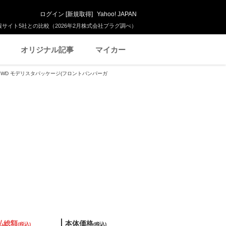
ログイン
[
新規取得
]
Yahoo! JAPAN
サイト5社との比較（2026年2月株式会社プラグ調べ）
オリジナル記事
マイカー
X 4WD モデリスタパッケージ(フロントバンパーガ
払総額
本体価格
(税込)
(税込)