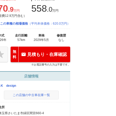
70
558
.9
.0
万円
万円
経費12.9万円含む）
この車種の相場価格
（平均本体価格：620.0万円）
年式
走行距離
車検
修復歴
026年
57km
2029年5月
なし
無
見積もり・在庫確認
料
※お電話番号の入力は不要です。
店舗情報
K design
この店舗の中古車在庫一覧
住所
埼玉県さいたま市緑区間宮660-4