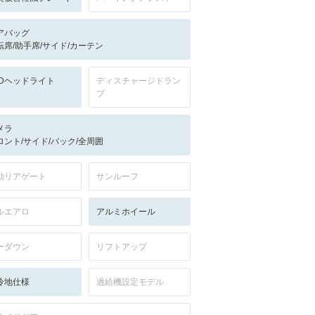
アバッグ
転席/助手席/サイド/カーテン
EDヘッドライト
ディスチャージドラン
プ
メラ
ロント/サイド/バック/全周囲
動リアゲート
サンルーフ
ルエアロ
アルミホイール
ーダウン
リフトアップ
冷地仕様
過給機設定モデル