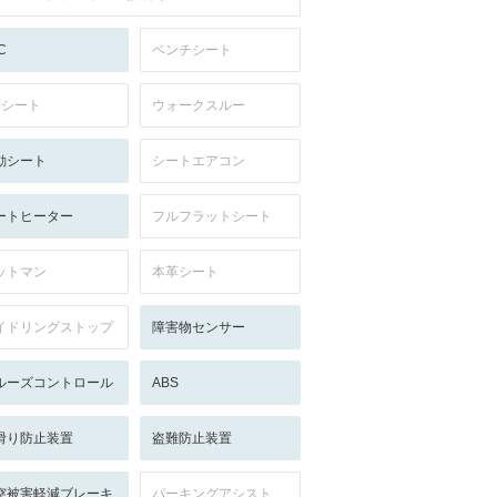
C
ベンチシート
列シート
ウォークスルー
動シート
シートエアコン
ートヒーター
フルフラットシート
ットマン
本革シート
イドリングストップ
障害物センサー
ルーズコントロール
ABS
滑り防止装置
盗難防止装置
突被害軽減ブレーキ
パーキングアシスト