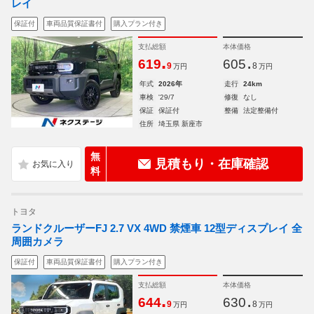
レイ
保証付
車両品質保証書付
購入プラン付き
支払総額
本体価格
.
.
619
605
9
8
万円
万円
年式
2026年
走行
24km
車検
'29/7
修復
なし
保証
保証付
整備
法定整備付
住所
埼玉県 新座市
無
見積もり・在庫確認
料
トヨタ
ランドクルーザーFJ 2.7 VX 4WD 禁煙車 12型ディスプレイ 全
周囲カメラ
保証付
車両品質保証書付
購入プラン付き
支払総額
本体価格
.
.
644
630
9
8
万円
万円