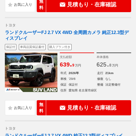
無
見積もり・在庫確認
料
トヨタ
ランドクルーザーFJ 2.7 VX 4WD 全周囲カメラ 純正12.3型デ
ィスプレイ
保証付
車両品質保証書付
購入プラン付き
支払総額
本体価格
.
.
639
625
9
8
万円
万円
年式
2026年
走行
21km
車検
'29/6
修復
なし
保証
保証付
整備
法定整備付
住所
愛知県 名古屋市緑区
無
見積もり・在庫確認
料
トヨタ
ランドクルーザーFJ 2.7 VX 4WD 純正12.3型ディスプレイ