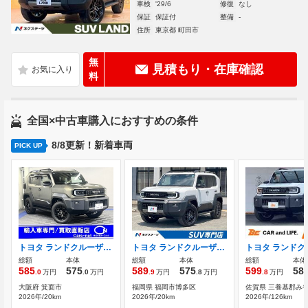
車検
'29/6
修復
なし
保証
保証付
整備
-
住所
東京都 町田市
無
見積もり・在庫確認
料
全国×中古車購入におすすめの条件
8/8更新！新着車両
PICK UP
トヨタ ランドクルーザーFJ 2.7 VX 4WD 登録済未使用車/12.3インチアップルカープ
トヨタ ランドクルーザーFJ 2.7 VX 4WD 禁煙車 純正12.3型ディスプレイ
総額
本体
総額
本体
総額
本体
585
575
589
575
599
58
.0
万円
.0
万円
.9
万円
.8
万円
.8
万円
大阪府 箕面市
福岡県 福岡市博多区
佐賀県 三養基郡み
2026年/20km
2026年/20km
2026年/126km