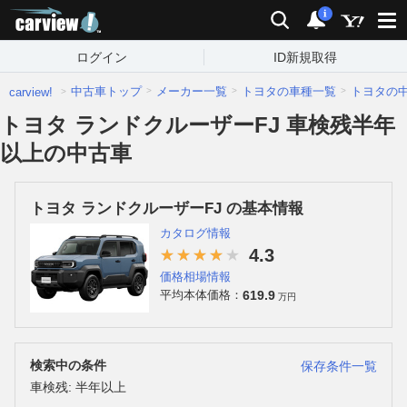
carview!
検索
通知
i
ログイン
ID新規取得
中古車トップ
メーカー一覧
トヨタの車種一覧
トヨタの
carview!
トヨタ ランドクルーザーFJ 車検残半年
以上の中古車
トヨタ ランドクルーザーFJ の基本情報
カタログ情報
4.3
価格相場情報
619.9
平均本体価格：
万円
検索中の条件
保存条件一覧
車検残: 半年以上