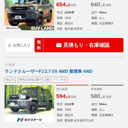
.
.
654
640
9
8
万円
万円
年式
2026年
走行
50km
車検
'29/6
修復
なし
保証
保証付
整備
法定整備付
住所
東京都 町田市
無
見積もり・在庫確認
料
トヨタ
ランドクルーザーFJ 2.7 VX 4WD 禁煙車 4WD
保証付
車両品質保証書付
購入プラン付き
支払総額
本体価格
.
.
594
580
9
8
万円
万円
年式
2026年
走行
50km
車検
'29/6
修復
なし
保証
保証付
整備
法定整備付
住所
愛知県 名古屋市守山区