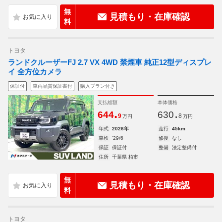
無
見積もり・在庫確認
料
トヨタ
ランドクルーザーFJ 2.7 VX 4WD 禁煙車 純正12型ディスプレ
イ 全方位カメラ
保証付
車両品質保証書付
購入プラン付き
支払総額
本体価格
.
.
644
630
9
8
万円
万円
年式
2026年
走行
45km
車検
'29/6
修復
なし
保証
保証付
整備
法定整備付
住所
千葉県 柏市
無
見積もり・在庫確認
料
トヨタ