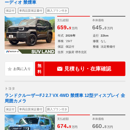
ーディオ 禁煙車
保証付
車両品質保証書付
購入プラン付き
支払総額
本体価格
.
.
659
645
9
8
万円
万円
年式
2026年
走行
22km
車検
'29/7
修復
なし
保証
保証付
整備
法定整備付
住所
大阪府 堺市北区
無
見積もり・在庫確認
料
トヨタ
ランドクルーザーFJ 2.7 VX 4WD 禁煙車 12型ディスプレイ 全
周囲カメラ
保証付
車両品質保証書付
購入プラン付き
支払総額
本体価格
.
.
674
660
9
8
万円
万円