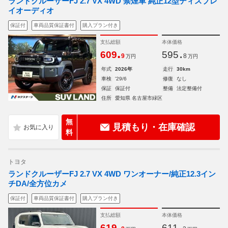
ランドクルーザーFJ 2.7 VX 4WD 禁煙車 純正12型ディスプレ
イオーディオ
保証付
車両品質保証書付
購入プラン付き
支払総額
本体価格
.
.
609
595
9
8
万円
万円
年式
2026年
走行
30km
車検
'29/6
修復
なし
保証
保証付
整備
法定整備付
住所
愛知県 名古屋市緑区
無
見積もり・在庫確認
料
トヨタ
ランドクルーザーFJ 2.7 VX 4WD ワンオーナー/純正12.3イン
チDA/全方位カメ
保証付
車両品質保証書付
購入プラン付き
支払総額
本体価格
.
.
619
611