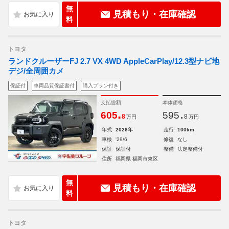
無
見積もり・在庫確認
料
トヨタ
ランドクルーザーFJ 2.7 VX 4WD AppleCarPlay/12.3型ナビ地
デジ/全周囲カメ
保証付
車両品質保証書付
購入プラン付き
支払総額
本体価格
.
.
605
595
8
8
万円
万円
年式
2026年
走行
100km
車検
'29/6
修復
なし
保証
保証付
整備
法定整備付
住所
福岡県 福岡市東区
無
見積もり・在庫確認
料
トヨタ