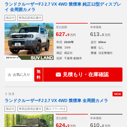
ランドクルーザーFJ 2.7 VX 4WD 禁煙車 純正12型ディスプレ
イ 全周囲カメラ
保証付
車両品質保証書付
支払総額
本体価格
.
.
627
613
9
8
万円
万円
年式
2026年
走行
60km
車検
'29/6
修復
なし
保証
保証付
整備
法定整備付
住所
千葉県 船橋市
無
見積もり・在庫確認
料
トヨタ
NEW
ランドクルーザーFJ 2.7 VX 4WD 禁煙車 全周囲カメラ
保証付
車両品質保証書付
購入プラン付き
支払総額
本体価格
.
.
624
610
9
8
万円
万円