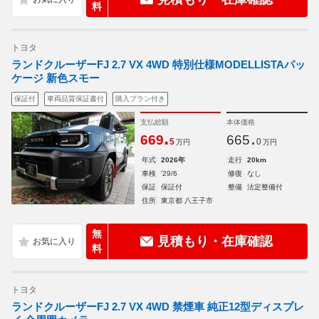
料
トヨタ
ランドクルーザーFJ 2.7 VX 4WD 特別仕様MODELLISTAパッ
ケージ 新色スモー
保証付
車両品質保証書付
購入プラン付き
支払総額
本体価格
.
.
669
665
5
0
万円
万円
年式
2026年
走行
20km
車検
'29/6
修復
なし
保証
保証付
整備
法定整備付
住所
東京都 八王子市
無
見積もり・在庫確認
料
トヨタ
ランドクルーザーFJ 2.7 VX 4WD 禁煙車 純正12型ディスプレ