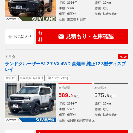
年式
2026年
走行
20km
車検
'29/6
修復
なし
保証
保証付
整備
法定整備付
住所
東京都 町田市
無
見積もり・在庫確認
料
トヨタ
NEW
ランドクルーザーFJ 2.7 VX 4WD 禁煙車 純正12.3型ディスプ
レイ
保証付
車両品質保証書付
購入プラン付き
支払総額
本体価格
.
.
589
575
9
8
万円
万円
年式
2026年
走行
20km
車検
'29/7
修復
なし
保証
保証付
整備
法定整備付
住所
福岡県 福岡市博多区