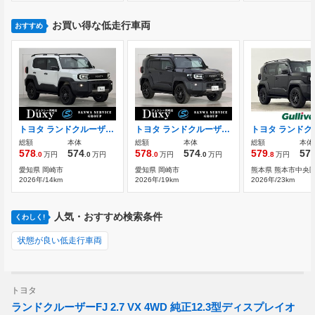
お買い得な低走行車両
おすすめ
トヨタ ランドクルーザーFJ 2.7 VX 4WD 2026年NEWモデル 12.3型コネクティッドナ
トヨタ ランドクルーザーFJ 2.7 VX 4WD 2026年NEWモデル ドライブレコーダー前後
総額
本体
総額
本体
総額
本体
578
574
578
574
579
57
.0
万円
.0
万円
.0
万円
.0
万円
.8
万円
愛知県 岡崎市
愛知県 岡崎市
熊本県 熊本市中央
2026年/14km
2026年/19km
2026年/23km
人気・おすすめ検索条件
くわしく!
状態が良い低走行車両
トヨタ
ランドクルーザーFJ 2.7 VX 4WD 純正12.3型ディスプレイオ