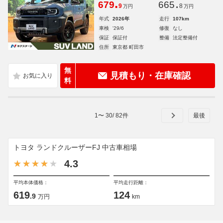
.
.
679
665
9
8
万円
万円
年式
2026年
走行
107km
車検
'29/6
修復
なし
保証
保証付
整備
法定整備付
住所
東京都 町田市
無
見積もり・在庫確認
料
1
〜
30
/
82
件
トヨタ ランドクルーザーFJ 中古車相場
4.3
平均本体価格：
平均走行距離：
619
124
.9
万円
km