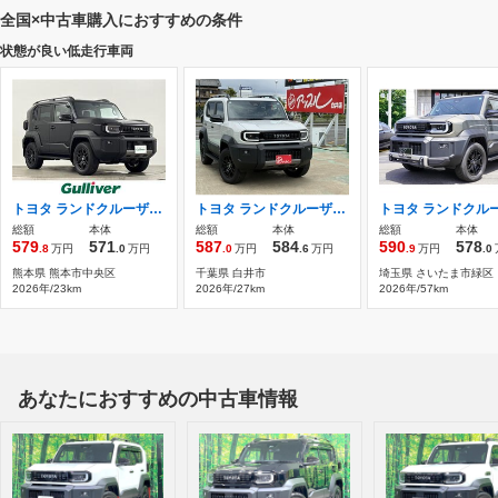
全国×中古車購入におすすめの条件
状態が良い低走行車両
トヨタ ランドクルーザーFJ 2.7 VX 4WD 4WD 本革シート
トヨタ ランドクルーザーFJ 2.7 VX 4WD 12.3インチディスプレイオーディオ・パノラ
総額
本体
総額
本体
総額
本体
579
571
587
584
590
578
.8
万円
.0
万円
.0
万円
.6
万円
.9
万円
.0
熊本県 熊本市中央区
千葉県 白井市
埼玉県 さいたま市緑区
2026年/23km
2026年/27km
2026年/57km
あなたにおすすめの中古車情報