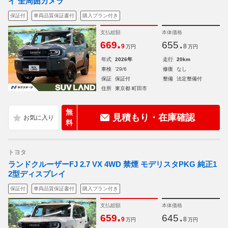
イ 全周囲カメラ
保証付
車両品質保証書付
購入プラン付き
支払総額
本体価格
.
.
669
655
9
8
万円
万円
年式
2026年
走行
20km
車検
'29/6
修復
なし
保証
保証付
整備
法定整備付
住所
東京都 町田市
無
見積もり・在庫確認
料
トヨタ
ランドクルーザーFJ 2.7 VX 4WD 禁煙 モデリスタPKG 純正1
2型ディスプレイ
保証付
車両品質保証書付
購入プラン付き
支払総額
本体価格
.
.
659
645
9
8
万円
万円