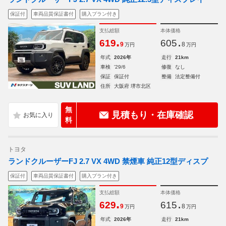
保証付
車両品質保証書付
購入プラン付き
支払総額
本体価格
.
.
619
605
9
8
万円
万円
年式
2026年
走行
21km
車検
'29/6
修復
なし
保証
保証付
整備
法定整備付
住所
大阪府 堺市北区
無
見積もり・在庫確認
料
トヨタ
ランドクルーザーFJ 2.7 VX 4WD 禁煙車 純正12型ディスプ
保証付
車両品質保証書付
購入プラン付き
支払総額
本体価格
.
.
629
615
9
8
万円
万円
年式
2026年
走行
21km