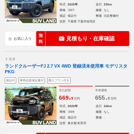
年式
2026年
走行
23km
車検
'29/7
修復
なし
保証
保証付
整備
法定整備付
住所
千葉県 千葉市稲毛区
無
見積もり・在庫確認
料
トヨタ
ランドクルーザーFJ 2.7 VX 4WD 登録済未使用車 モデリスタ
PKG
保証付
車両品質保証書付
購入プラン付き
支払総額
本体価格
.
.
669
655
9
8
万円
万円
年式
2026年
走行
24km
車検
'29/6
修復
なし
保証
保証付
整備
-
住所
東京都 町田市