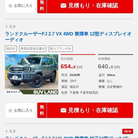
無
見積もり・在庫確認
料
トヨタ
ランドクルーザーFJ 2.7 VX 4WD 禁煙車 12型ディスプレイオ
ーディオ
保証付
車両品質保証書付
購入プラン付き
支払総額
本体価格
.
.
654
640
9
8
万円
万円
年式
2026年
走行
30km
車検
'29/7
修復
なし
保証
保証付
整備
法定整備付
住所
千葉県 千葉市稲毛区
無
見積もり・在庫確認
料
トヨタ
NEW