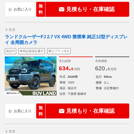
無
見積もり・在庫確認
料
トヨタ
ランドクルーザーFJ 2.7 VX 4WD 禁煙車 純正12型ディスプレ
イ 全周囲カメラ
保証付
車両品質保証書付
購入プラン付き
支払総額
本体価格
.
.
634
620
9
8
万円
万円
年式
2026年
走行
55km
車検
'29/6
修復
なし
保証
保証付
整備
法定整備付
住所
千葉県 船橋市
無
見積もり・在庫確認
料
トヨタ