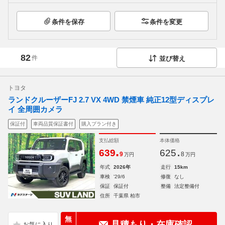
条件を保存
条件を変更
82
件
並び替え
トヨタ
ランドクルーザーFJ 2.7 VX 4WD 禁煙車 純正12型ディスプレ
イ 全周囲カメラ
保証付
車両品質保証書付
購入プラン付き
支払総額
本体価格
.
.
639
625
9
8
万円
万円
年式
2026年
走行
15km
車検
'29/6
修復
なし
保証
保証付
整備
法定整備付
住所
千葉県 柏市
無
見積もり・在庫確認