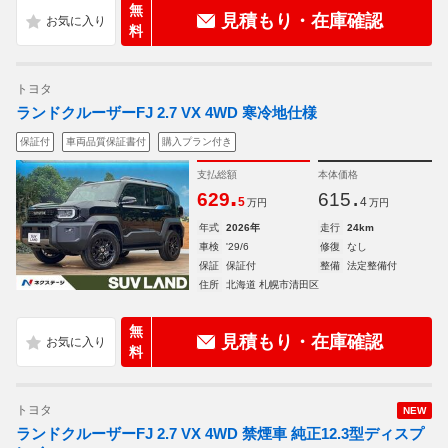
無
見積もり・在庫確認
料
トヨタ
ランドクルーザーFJ 2.7 VX 4WD 寒冷地仕様
保証付
車両品質保証書付
購入プラン付き
支払総額
本体価格
.
.
629
615
5
4
万円
万円
年式
2026年
走行
24km
車検
'29/6
修復
なし
保証
保証付
整備
法定整備付
住所
北海道 札幌市清田区
無
見積もり・在庫確認
料
トヨタ
NEW
ランドクルーザーFJ 2.7 VX 4WD 禁煙車 純正12.3型ディスプ