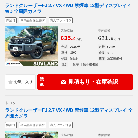
ランドクルーザーFJ 2.7 VX 4WD 禁煙車 12型ディスプレイ 4
WD 全周囲カメラ
保証付
車両品質保証書付
購入プラン付き
支払総額
本体価格
.
.
635
621
9
8
万円
万円
年式
2026年
走行
50km
車検
'29/6
修復
なし
保証
保証付
整備
法定整備付
住所
千葉県 千葉市稲毛区
無
見積もり・在庫確認
料
トヨタ
ランドクルーザーFJ 2.7 VX 4WD 禁煙車 12型ディスプレイ 全
周囲カメラ
保証付
車両品質保証書付
購入プラン付き
支払総額
本体価格