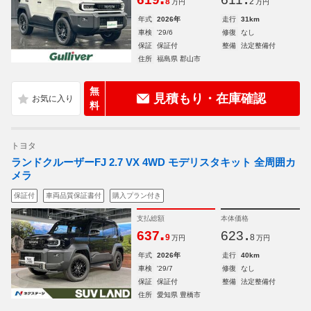
8
2
万円
万円
年式
2026年
走行
31km
車検
'29/6
修復
なし
保証
保証付
整備
法定整備付
住所
福島県 郡山市
無
見積もり・在庫確認
料
トヨタ
ランドクルーザーFJ 2.7 VX 4WD モデリスタキット 全周囲カ
メラ
保証付
車両品質保証書付
購入プラン付き
支払総額
本体価格
.
.
637
623
9
8
万円
万円
年式
2026年
走行
40km
車検
'29/7
修復
なし
保証
保証付
整備
法定整備付
住所
愛知県 豊橋市