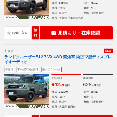
年式
2026年
走行
25km
車検
'29/6
修復
なし
保証
保証付
整備
法定整備付
住所
千葉県 千葉市稲毛区
無
見積もり・在庫確認
料
トヨタ
NEW
ランドクルーザーFJ 2.7 VX 4WD 禁煙車 純正12型ディスプレ
イオーディオ
保証付
車両品質保証書付
購入プラン付き
支払総額
本体価格
.
.
642
628
9
8
万円
万円
年式
2026年
走行
25km
車検
'29/7
修復
なし
保証
保証付
整備
法定整備付
住所
大阪府 箕面市