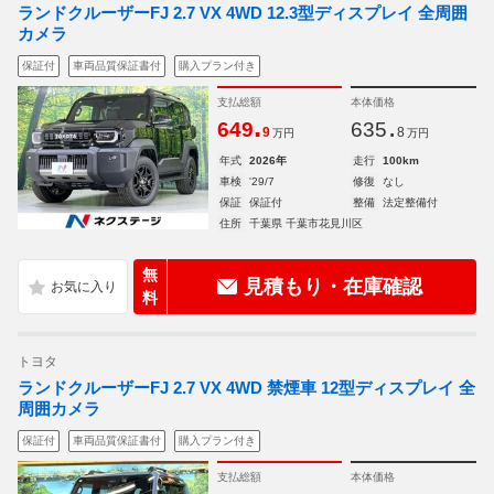
ランドクルーザーFJ 2.7 VX 4WD 12.3型ディスプレイ 全周囲
カメラ
保証付
車両品質保証書付
購入プラン付き
支払総額
本体価格
.
.
649
635
9
8
万円
万円
年式
2026年
走行
100km
車検
'29/7
修復
なし
保証
保証付
整備
法定整備付
住所
千葉県 千葉市花見川区
無
見積もり・在庫確認
料
トヨタ
ランドクルーザーFJ 2.7 VX 4WD 禁煙車 12型ディスプレイ 全
周囲カメラ
保証付
車両品質保証書付
購入プラン付き
支払総額
本体価格