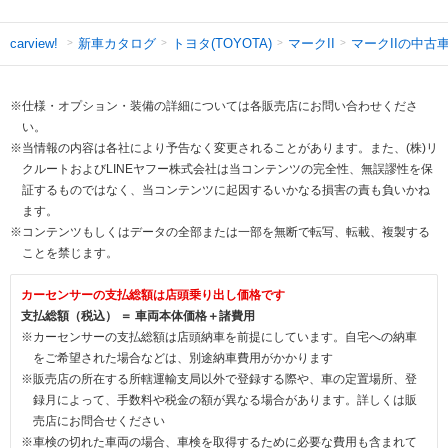
新車カタログ
トヨタ(TOYOTA)
マークII
マークIIの中古
carview!
※仕様・オプション・装備の詳細については各販売店にお問い合わせくださ
い。
※当情報の内容は各社により予告なく変更されることがあります。また、(株)リ
クルートおよびLINEヤフー株式会社は当コンテンツの完全性、無誤謬性を保
証するものではなく、当コンテンツに起因するいかなる損害の責も負いかね
ます。
※コンテンツもしくはデータの全部または一部を無断で転写、転載、複製する
ことを禁じます。
カーセンサーの支払総額は店頭乗り出し価格です
支払総額（税込） ＝ 車両本体価格＋諸費用
※カーセンサーの支払総額は店頭納車を前提にしています。自宅への納車
をご希望された場合などは、別途納車費用がかかります
※販売店の所在する所轄運輸支局以外で登録する際や、車の定置場所、登
録月によって、手数料や税金の額が異なる場合があります。詳しくは販
売店にお問合せください
※車検の切れた車両の場合、車検を取得するために必要な費用も含まれて