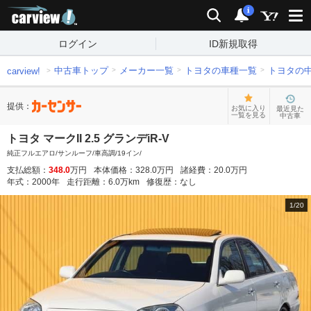
carview!
検索
通知
i
ログイン
ID新規取得
中古車トップ
メーカー一覧
トヨタの車種一覧
トヨタの
carview!
提供：
お気に入り
最近見た
一覧を見る
中古車
トヨタ マークII 2.5 グランデiR-V
純正フルエアロ/サンルーフ/車高調/19イン/
支払総額：
348.0
万円
本体価格：
328.0
万円
諸経費：
20.0
万円
年式：
2000
年
走行距離：
6.0
万km
修復歴：
なし
1
/
20