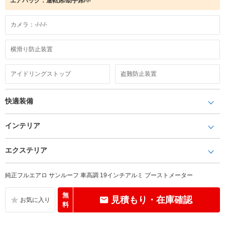
エアバック：運転席/助手席/-/-
カメラ：-/-/-/-
横滑り防止装置
アイドリングストップ
盗難防止装置
快適装備
インテリア
エクステリア
純正フルエアロ サンルーフ 車高調 19インチアルミ ブーストメーター
無
見積もり・在庫確認
料