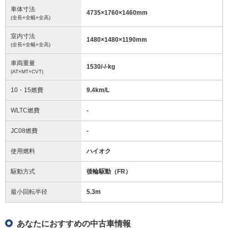
車体寸法
4735
×
1760
×
1460
mm
(全長×全幅×全高)
室内寸法
1480
×
1480
×
1190
mm
(全長×全幅×全高)
車両重量
1530/-/-
kg
(AT×MT×CVT)
10・15燃費
9.4km/L
WLTC燃費
-
JC08燃費
-
使用燃料
ハイオク
駆動方式
後輪駆動（FR）
最小回転半径
5.3
m
あなたにおすすめの中古車情報