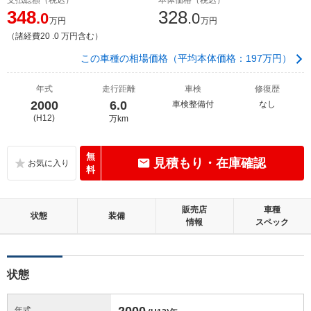
348
328
.0
.0
万円
万円
（諸経費20 .0 万円含む）
この車種の相場価格（平均本体価格：197万円）
年式
走行距離
車検
修復歴
2000
6.0
車検整備付
なし
(H12)
万km
無
見積もり・在庫確認
料
販売店
車種
状態
装備
情報
スペック
状態
2000
年式