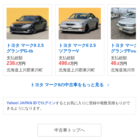
トヨタ マークII 2.5
トヨタ マークII 2.5
トヨタ マークII
グランデG-tb
ツアラーV
グランデFour
ケージ 4WD
支払総額
支払総額
支払総額
238
498
46
.0
万円
.0
万円
.8
万円
北海道上川郡東川町
北海道上川郡東川町
北海道旭川市
トヨタ マークIIの中古車をもっと見る
Yahoo! JAPAN IDでログイン
するとお気に入りに登録や複数見積もりがで
きるようになります。
中古車トップへ