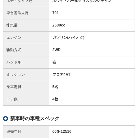
ボディタイプ色
ホワイトパールクリスタルシャイン
車台番号末尾
701
排気量
2500cc
エンジン
ガソリン(ハイオク)
駆動方式
2WD
ハンドル
右
ミッション
フロア4AT
乗車定員
5名
ドア数
4枚
新車時の車種スペック
発売年月
00(H12)/10