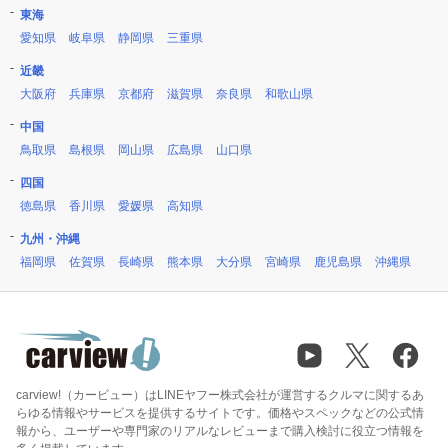
東海
愛知県
岐阜県
静岡県
三重県
近畿
大阪府
兵庫県
京都府
滋賀県
奈良県
和歌山県
中国
鳥取県
島根県
岡山県
広島県
山口県
四国
徳島県
香川県
愛媛県
高知県
九州・沖縄
福岡県
佐賀県
長崎県
熊本県
大分県
宮崎県
鹿児島県
沖縄県
carview!（カービュー）はLINEヤフー株式会社が運営するクルマに関するあ
らゆる情報やサービスを提供するサイトです。価格やスペックなどの公式情
報から、ユーザーや専門家のリアルなレビューまで購入検討に役立つ情報を