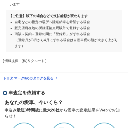
います
【ご注意】以下の場合などで支払総額が変わります
自宅などの指定の場所へ陸送納車を希望する場合
販売店所在地の所轄運輸支局以外で登録する場合
商談～契約～登録の間に「登録月」がずれる場合
（登録月が3月から4月にずれる場合は自動車税の額が大きく上がり
ます）
[ 情報提供：(株)リクルート ]
トヨタ マークIIのカタログを見る
車査定を依頼する
あなたの愛車、今いくら？
申込み
最短3時間後
に
最大20社
から愛車の査定結果をWebでお知
らせ！