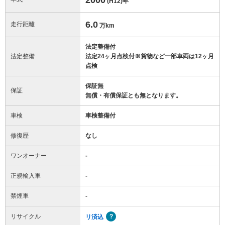
(H12)
年
6.0
走行距離
万km
法定整備付
法定整備
法定24ヶ月点検付※貨物など一部車両は12ヶ月
点検
保証無
保証
無償・有償保証とも無となります。
車検
車検整備付
修復歴
なし
ワンオーナー
-
正規輸入車
-
禁煙車
-
リサイクル
リ済込