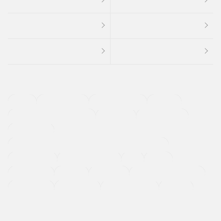
４ＷＤ
定期点検記録簿
ワンオーナーカー
福祉車両
メーカー系販売店取り扱い車
修復歴無し
アルミホイール
寒冷地仕様車
過給機設定モデル（ターボ・スーパーチャージャーなど)
ETC
CDプレーヤー
カーナビゲーション
禁煙車
法定整備付き
保証付き
エアバッグ
ディスチャージドランプ
支払総顔あり
クーポンあり
車両品質評価書付
新着車両