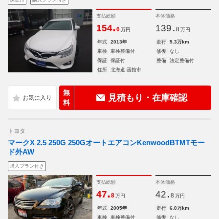
支払総額
本体価格
.
.
154
139
6
8
万円
万円
年式
2013年
走行
5.3万km
車検
車検整備付
修復
なし
保証
保証付
整備
法定整備付
住所
北海道 函館市
無
見積もり・在庫確認
料
トヨタ
マークX 2.5 250G 250GオートエアコンKenwoodBTMTモー
ド外AW
購入プラン付き
支払総額
本体価格
.
.
47
42
8
8
万円
万円
年式
2005年
走行
6.0万km
車検
車検整備付
修復
なし