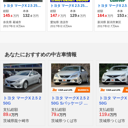
トヨタ マークX 2.5 250G 電動シート スマートキー オートエアコン
トヨタ マークX 2.5 250G 衝突軽減装置 追従クルコン 純正ナビ
総額
本体
総額
本体
総額
本体
145
132
147
129
164
153
.6
万円
.0
万円
.7
万円
.8
万円
.8
万円
.8
奈良県 葛城市
愛知県 清須市
新潟県 新潟市東区
2017年/2.9万km
2017年/2.0万km
2017年/2.7万km
あなたにおすすめの中古車情報
トヨタ マークX 2.5 2
トヨタ マークX 2.5 2
トヨタ マークX 2
50G
50G Sパッケージ リ
50G
ラックスセレクショ
支払総額
支払総額
支払総額
ン
89
79
119
.0
万円
.8
万円
.8
万円
茨城県龍ケ崎市
茨城県つくば市
茨城県つくば市