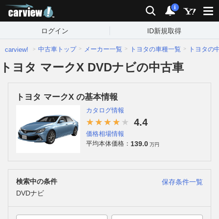
carview!
検索
通知
i
ログイン
ID新規取得
中古車トップ
メーカー一覧
トヨタの車種一覧
トヨタの
carview!
トヨタ マークX DVDナビの中古車
トヨタ マークX の基本情報
カタログ情報
4.4
価格相場情報
139.0
平均本体価格：
万円
検索中の条件
保存条件一覧
DVDナビ