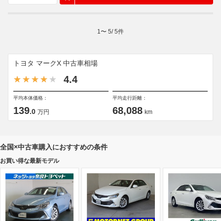
1
〜
5
/
5
件
トヨタ マークX 中古車相場
4.4
平均本体価格：
平均走行距離：
139
68,088
.0
万円
km
全国×中古車購入におすすめの条件
お買い得な最新モデル