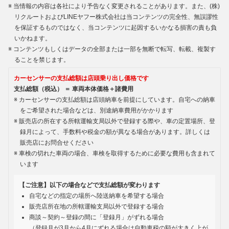
当情報の内容は各社により予告なく変更されることがあります。また、(株)
リクルートおよびLINEヤフー株式会社は当コンテンツの完全性、無誤謬性
を保証するものではなく、当コンテンツに起因するいかなる損害の責も負
いかねます。
コンテンツもしくはデータの全部または一部を無断で転写、転載、複製す
ることを禁じます。
カーセンサーの支払総額は店頭乗り出し価格です
支払総額（税込） ＝ 車両本体価格＋諸費用
カーセンサーの支払総額は店頭納車を前提にしています。自宅への納車
をご希望された場合などは、別途納車費用がかかります
販売店の所在する所轄運輸支局以外で登録する際や、車の定置場所、登
録月によって、手数料や税金の額が異なる場合があります。詳しくは
販売店にお問合せください
車検の切れた車両の場合、車検を取得するために必要な費用も含まれて
います
【ご注意】以下の場合などで支払総額が変わります
自宅などの指定の場所へ陸送納車を希望する場合
販売店所在地の所轄運輸支局以外で登録する場合
商談～契約～登録の間に「登録月」がずれる場合
（登録月が3月から4月にずれる場合は自動車税の額が大きく上が