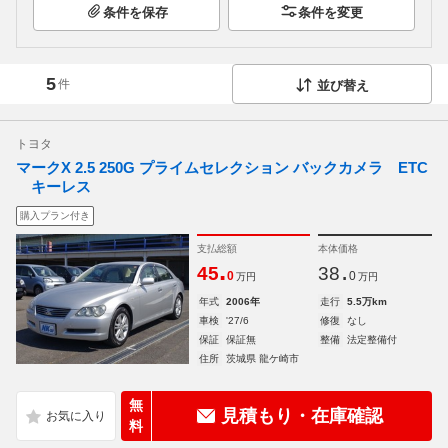
条件を保存
条件を変更
5
件
並び替え
トヨタ
マークX 2.5 250G プライムセレクション バックカメラ ETC
キーレス
購入プラン付き
支払総額
本体価格
.
.
45
38
0
0
万円
万円
年式
2006年
走行
5.5万km
車検
'27/6
修復
なし
保証
保証無
整備
法定整備付
住所
茨城県 龍ケ崎市
無
見積もり・在庫確認
料