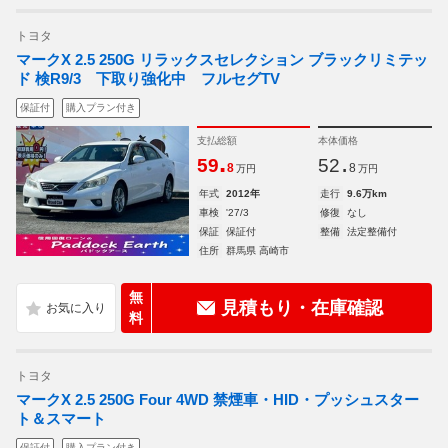
トヨタ
マークX 2.5 250G リラックスセレクション ブラックリミテッ
ド 検R9/3 下取り強化中 フルセグTV
保証付
購入プラン付き
支払総額
本体価格
.
.
59
52
8
8
万円
万円
年式
2012年
走行
9.6万km
車検
'27/3
修復
なし
保証
保証付
整備
法定整備付
住所
群馬県 高崎市
無
見積もり・在庫確認
料
トヨタ
マークX 2.5 250G Four 4WD 禁煙車・HID・プッシュスター
ト＆スマート
保証付
購入プラン付き