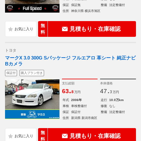
保証
保証無
整備
法定整備付
住所
神奈川県 横浜市旭区
無
見積もり・在庫確認
料
トヨタ
マークX 3.0 300G Sパッケージ フルエアロ 革シート 純正ナビ
Bカメラ
保証付
購入プラン付き
支払総額
本体価格
.
.
63
47
8
3
万円
万円
年式
2006年
走行
10.0万km
車検
車検整備付
修復
なし
保証
保証付
整備
法定整備付
住所
新潟県 新潟市南区
無
見積もり・在庫確認
料