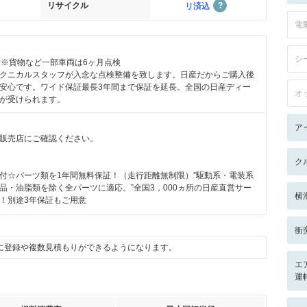
リサイクル
リ済込
電
シ
付※貨物など一部車両は6ヶ月点検
クニカルスタッフが入念な点検整備を致します。日産だからご購入後
安心です。ワイド保証最長3年間まで保証を延長。全国の日産ディー
オ
が受けられます。
ア
販売店にご確認ください。
ク
付☆パーツ類を1年間無料保証！（走行距離無制限）”駆動系・電装系
品・油脂類を除く全パーツに適応。”全国3，000ヵ所の日産直営サー
横
！別途3年保証もご用意
衝
に登録や複数見積もりができるようになります。
エ
運転