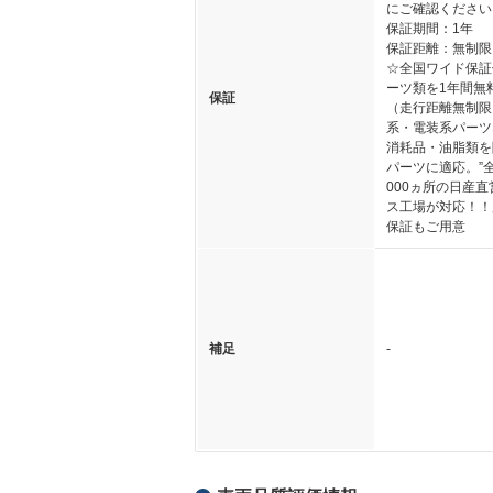
にご確認ください
保証期間：1年
保証距離：無制限
☆全国ワイド保証
ーツ類を1年間無
保証
（走行距離無制限
系・電装系パーツ
消耗品・油脂類を
パーツに適応。”
000ヵ所の日産
ス工場が対応！！
保証もご用意
補足
-