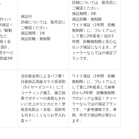
。
詳細については、販売店に
ご確認ください。
保証期間：3年
保証付
付☆パ
保証距離：無制限
詳細については、販売店に
料保証！
ワイド保証（1年間 距離
ご確認ください。
）”駆動
無制限）に、プレミアムと
保証期間：1年
など、
して更に2年延長！合計3
保証距離：無制限
除く全
年間 距離無制限と安心な
全国3，
ロング保証になります。デ
直営サービ
ィーラーならではの保証プ
別途3年
ランです。
当社板金班によるバフ磨！
ワイド保証（1年間 距離
日産純正高級ガラス系溶剤
無制限）に、プレミアムと
（5イヤーズコート）にて
して更に2年延長して納車
コーティング施工。施工効
日から3年間 距離無制限
果でボディーの表面もきれ
でのビックな保証！ディー
いに仕上がりピカピカ！塗
ラーならではの保証プラン
装劣化防止！水垢、花粉等
です。＊参考価格です。車
も付きにくくなりお手入れ
両、年式で保証料が変わり
楽々！
ます。