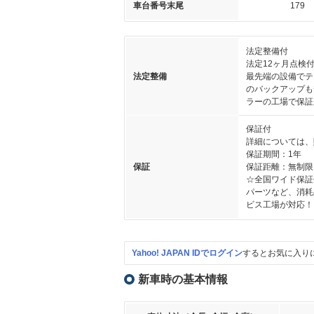
車台番号末尾
179
法定整備付
法定12ヶ月点検
法定整備
最先端の設備でテ
のバックアップも
ラーの工場で保証
保証付
詳細については、
保証期間：1年
保証
保証距離：無制限
☆全国ワイド保証
パーツなど、消耗
ビス工場が対応！
Yahoo! JAPAN IDでログイン
するとお気に入り
新車時の基本情報