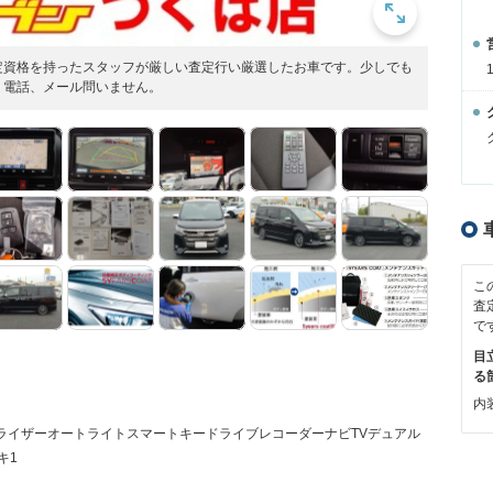
定資格を持ったスタッフが厳しい査定行い厳選したお車です。少しでも
。電話、メール問いません。
こ
査
で
目
る
内装
ビライザーオートライトスマートキードライブレコーダーナビTVデュアル
キ1