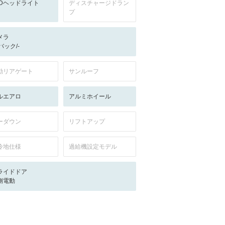
EDヘッドライト
ディスチャージドラン
プ
メラ
-/バック/-
動リアゲート
サンルーフ
ルエアロ
アルミホイール
ーダウン
リフトアップ
冷地仕様
過給機設定モデル
ライドドア
側電動