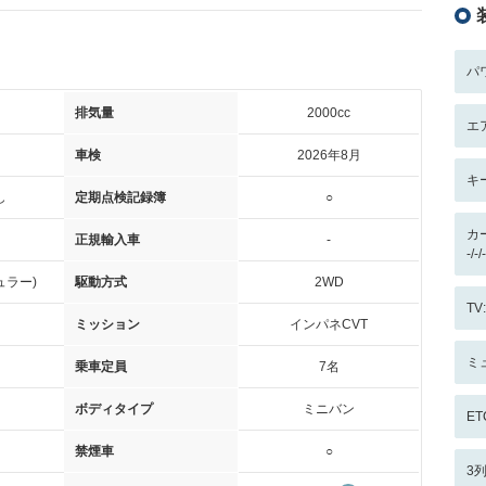
パ
排気量
2000cc
エ
車検
2026年8月
キ
し
定期点検記録簿
○
カ
正規輸入車
-
-/
ュラー)
駆動方式
2WD
T
ミッション
インパネCVT
ミ
乗車定員
7名
ボディタイプ
ミニバン
ET
禁煙車
○
3