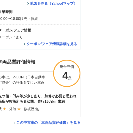
地図を見る（Yahoo!マップ）
営業時間
10:00〜18:00販売・買取
クーポン/フェア情報
クーポン：あり
クーポン/フェア情報詳細を見る
車両品質評価情報
総合評価
4
の車は、V-CON（日本自動車
点
定協会）の評価を受けた車両
す。
立つ傷・凹み等が少しあり、加修が必要と思われ
箇所が数箇所ある状態。走行15万km未満
:
外装:
修復歴:
無
この中古車の「車両品質評価書」を見る