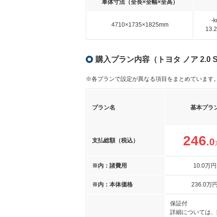
車体寸法（全長×全幅×全高）
-
4710×1735×1825mm
13
購入プラン内容（トヨタ ノア 2.0 
※各プランで設定が異なる項目をまとめています
プラン名
基本プラ
246
.0
支払総額（税込）
※内：諸費用
10
.0
万円
※内：本体価格
236
.0
万
保証付
詳細については、