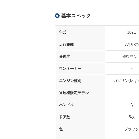
基本スペック
年式
2021
走行距離
7.4万km
修復歴
修復歴な
ワンオーナー
○
エンジン種別
ガソリン(レギ
過給機設定モデル
-
ハンドル
右
ドア数
5枚
色
ブラック