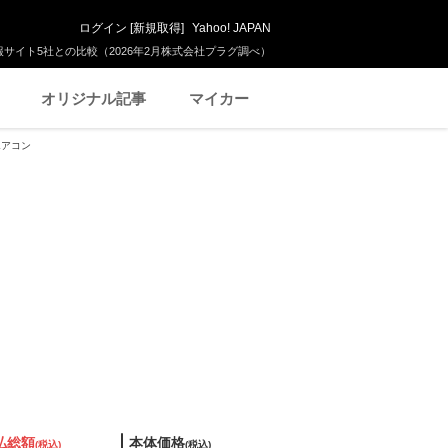
ログイン
[
新規取得
]
Yahoo! JAPAN
サイト5社との比較（2026年2月株式会社プラグ調べ）
オリジナル記事
マイカー
ルエアコン
払総額
本体価格
(税込)
(税込)