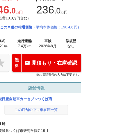
46
236
.0
.0
万円
万円
経費10.0万円含む）
この車種の相場価格
（平均本体価格：196.4万円）
年式
走行距離
車検
修復歴
021年
7.4万km
2026年8月
なし
無
見積もり・在庫確認
料
※お電話番号の入力は不要です。
店舗情報
城日産自動車カーセブンつくば店
この店舗の中古車在庫一覧
住所
茨城県つくば市研究学園7-19-1