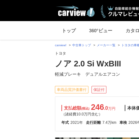
トップ
360°ビュー
カタ
carview!
中古車トップ
メーカー一覧
トヨタの車
トヨタ
ノア 2.0 Si WxBIII
軽減ブレーキ デュアルエアコン
車両品質評価書付
保証付
246
支払総額
.0
本体
万円
(税込)
（諸経費10.0万円含む）
年式
2021年
走行距離
7.4万km
車検
2026