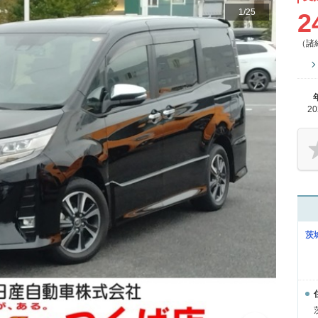
1
/
25
2
（諸
2
茨