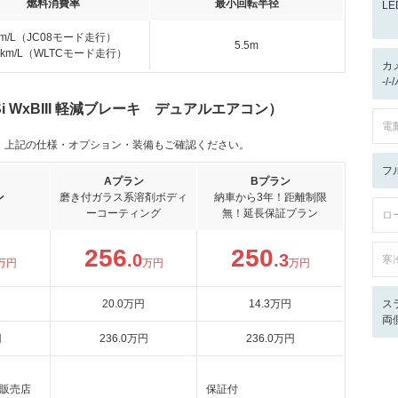
燃料消費率
最小回転半径
L
km/L（JC08モード走行）
5.5m
.2km/L（WLTCモード走行）
カ
-/
Si WxBIII 軽減ブレーキ デュアルエアコン）
電
。上記の仕様・オプション・装備もご確認ください。
フ
Aプラン
Bプラン
ン
磨き付ガラス系溶剤ボディ
納車から3年！距離制限
ーコーティング
無！延長保証プラン
ロ
256
250
.0
.3
寒
万円
万円
万円
20
.0
万円
14
.3
万円
ス
両
円
236
.0
万円
236
.0
万円
販売店
保証付