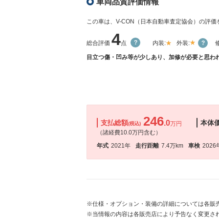
車両品質評価情報
この車は、V-CON（日本自動車査定協会）の評
4
総合評価
点
内装:
外装:
目立つ傷・凹み等が少しあり、加修が必要と思われ
246
支払総額
.0
本体
万円
(税込)
（諸経費10.0万円含む）
年式
2021年
走行距離
7.4万km
車検
2026
※仕様・オプション・装備の詳細については各販
※当情報の内容は各販売店により予告なく変更され