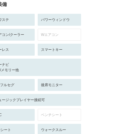
装備
ワステ
パワーウィンドウ
アコン/クーラー
Wエアコン
ーレス
スマートキー
ーナビ
-/-/メモリー他
V:フルセグ
後席モニター
ュージックプレイヤー接続可
C
ベンチシート
列シート
ウォークスルー