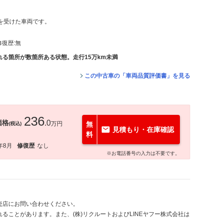
価を受けた車両です。
修復歴:
無
る箇所が数箇所ある状態。走行15万km未満
この中古車の「車両品質評価書」を見る
236
価格
.0
万円
無
(税込)
見積もり・在庫確認
料
年8月
修復歴
なし
※お電話番号の入力は不要です。
売店にお問い合わせください。
ることがあります。また、(株)リクルートおよびLINEヤフー株式会社は