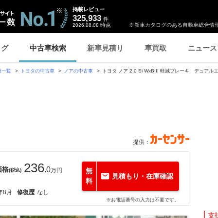
掲載レビュー
325,933
件
時点
※新車カタログのある自動車総合情報
2026.08.08
ログ
中古車検索
新車見積り
車買取
ニュース
種一覧
トヨタの中古車
ノアの中古車
トヨタ ノア 2.0 Si WxBIII 軽減ブレーキ デュア
提供：
236
価格
.0
万円
無
(税込)
見積もり・在庫確認
料
年8月
修復歴
なし
※お電話番号の入力は不要です。
支