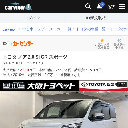
carview!
検索
通知
i
ログイン
ID新規取得
中古車トップ
メーカー一覧
トヨタの車種一覧
トヨタの
carview!
提供：
お気に入り
最近見た
一覧を見る
中古車
トヨタ ノア 2.0 Si GR スポーツ
フルセグTCナビ バックモニター/
支払総額：
271.0
万円
本体価格：
256.0
万円
諸経費：
15.0
万円
年式：
2019
年
走行距離：
3.9
万km
修復歴：
なし
1
/
25