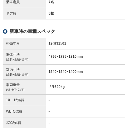
乗車定員
7名
ドア数
5枚
新車時の車種スペック
発売年月
19(H31)/01
車体寸法
4795
×
1735
×
1810
mm
(全長×全幅×全高)
室内寸法
1540
×
1540
×
1400
mm
(全長×全幅×全高)
車両重量
-/-/1620
kg
(AT×MT×CVT)
10・15燃費
-
WLTC燃費
-
JC08燃費
-