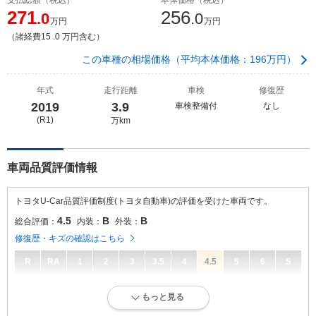
271
256
.0
.0
万円
万円
（諸経費15 .0 万円含む）
この車種の相場価格（平均本体価格：196万円）
年式
走行距離
車検
修復歴
2019
3.9
車検整備付
なし
(R1)
万km
車両品質評価情報
トヨタU-Car品質評価制度(トヨタ自動車)の評価を受けた車両です。
4.5
B
B
総合評価：
内装：
外装：
修復歴・キズの確認はこちら
R
RA
1
2
3
3.5
4
4.5
5
6
S
4.5
総合評価：
もっと見る
走行距離が10万キロ以内で、きれいな状態です。