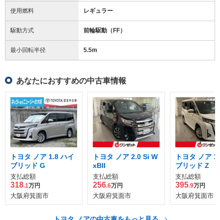
使用燃料
レギュラー
駆動方式
前輪駆動（FF）
最小回転半径
5.5
m
あなたにおすすめの中古車情報
トヨタ ノア 1.8 ハイ
トヨタ ノア 2.0 Si W
トヨタ ノア 1.
ブリッド G
xBII
ブリッド Z
支払総額
支払総額
支払総額
318
256
395
.1
万円
.6
万円
.9
万円
大阪府箕面市
大阪府箕面市
大阪府箕面市
トヨタ ノアの中古車をもっと見る