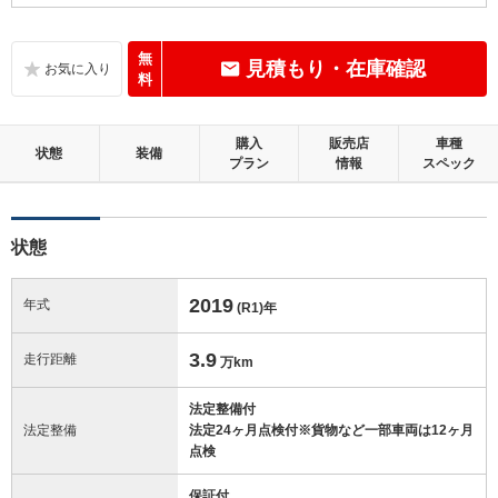
B
内装：
いたみ、汚れなどは少なく、全体的に良好な状態です。
無
見積もり・在庫確認
料
B
外装：
距離、年式相応の軽微なキズやへこみ等はあるものの、目立つものはほ
購入
販売店
車種
とんどない良好な状態です。
状態
装備
プラン
情報
スペック
この中古車の「車両品質評価書」を見る
状態
2019
年式
(R1)
年
3.9
走行距離
万km
法定整備付
法定整備
法定24ヶ月点検付※貨物など一部車両は12ヶ月
点検
保証付