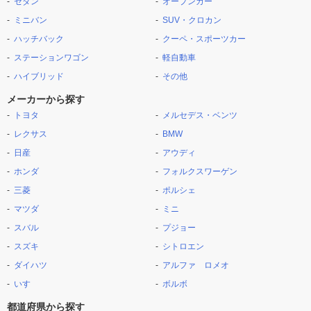
セダン
オープンカー
ミニバン
SUV・クロカン
ハッチバック
クーペ・スポーツカー
ステーションワゴン
軽自動車
ハイブリッド
その他
メーカーから探す
トヨタ
メルセデス・ベンツ
レクサス
BMW
日産
アウディ
ホンダ
フォルクスワーゲン
三菱
ポルシェ
マツダ
ミニ
スバル
プジョー
スズキ
シトロエン
ダイハツ
アルファ ロメオ
いすゞ
ボルボ
都道府県から探す