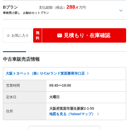
288
Bプラン
支払総額（税込）
.4
万円
車検受け渡し お勧めセットプラン
無
見積もり・在庫確認
料
中古車販売店情報
大阪トヨペット（株）U-Carランド箕面勝尾寺口店
営業時間
09:45〜19:00
定休日
火曜日
大阪府箕面市粟生新家2-1-55
住所
地図を見る（Yahoo!マップ）