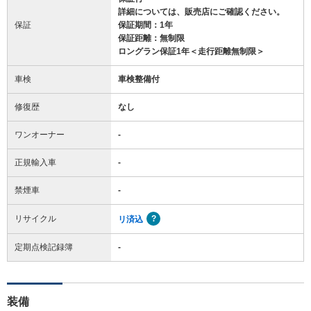
詳細については、販売店にご確認ください。
保証
保証期間：1年
保証距離：無制限
ロングラン保証1年＜走行距離無制限＞
車検
車検整備付
修復歴
なし
ワンオーナー
-
正規輸入車
-
禁煙車
-
リサイクル
リ済込
定期点検記録簿
-
装備