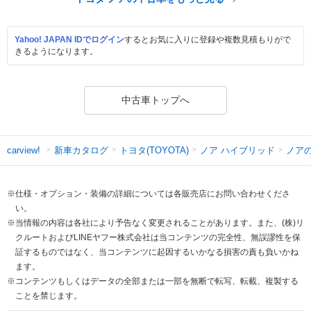
Yahoo! JAPAN IDでログイン
するとお気に入りに登録や複数見積もりがで
きるようになります。
中古車トップへ
新車カタログ
トヨタ(TOYOTA)
ノア ハイブリッド
ノア
carview!
※仕様・オプション・装備の詳細については各販売店にお問い合わせくださ
い。
※当情報の内容は各社により予告なく変更されることがあります。また、(株)リ
クルートおよびLINEヤフー株式会社は当コンテンツの完全性、無誤謬性を保
証するものではなく、当コンテンツに起因するいかなる損害の責も負いかね
ます。
※コンテンツもしくはデータの全部または一部を無断で転写、転載、複製する
ことを禁じます。