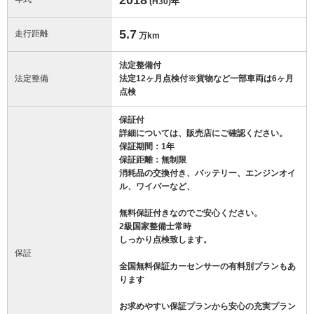
(H30)
年
5.7
走行距離
万km
法定整備付
法定整備
法定12ヶ月点検付※貨物など一部車両は6ヶ月
点検
保証付
詳細については、販売店にご確認ください。
保証期間：1年
保証距離：無制限
消耗品の交換付き、バッテリー、エンジンオイ
ル、ワイパーなど、
無料保証付きなのでご安心ください。
2級国家整備士常時
しっかり点検致します。
保証
全国無料保証カーセンサーの有料別プランもあ
ります
お求めやすい保証プランから安心の充実プラン