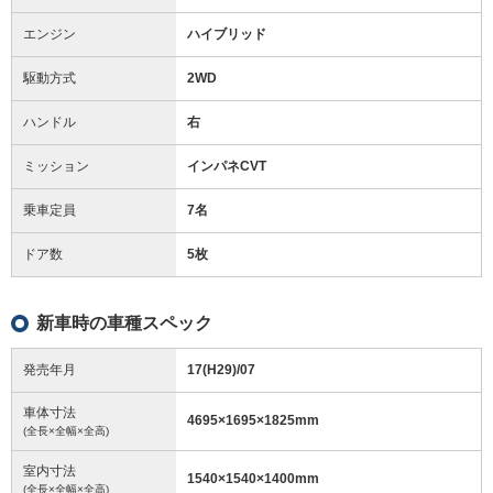
エンジン
ハイブリッド
駆動方式
2WD
ハンドル
右
ミッション
インパネCVT
乗車定員
7名
ドア数
5枚
新車時の車種スペック
発売年月
17(H29)/07
車体寸法
4695
×
1695
×
1825
mm
(全長×全幅×全高)
室内寸法
1540
×
1540
×
1400
mm
(全長×全幅×全高)