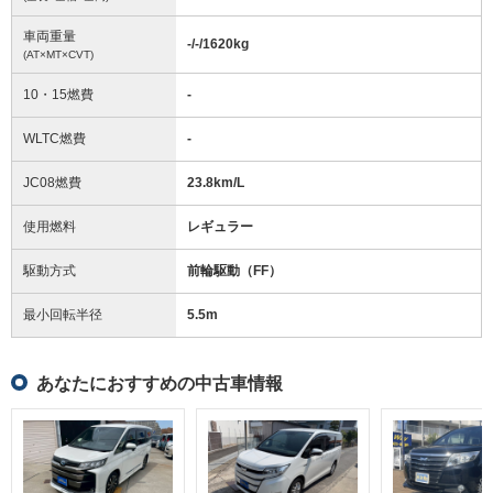
車両重量
-/-/1620
kg
(AT×MT×CVT)
10・15燃費
-
WLTC燃費
-
JC08燃費
23.8km/L
使用燃料
レギュラー
駆動方式
前輪駆動（FF）
最小回転半径
5.5
m
あなたにおすすめの中古車情報