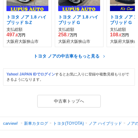
トヨタ ノア 1.8 ハイ
トヨタ ノア 1.8 ハイ
トヨタ ノア 1.
ブリッド S-Z
ブリッド G
ブリッド G
支払総額
支払総額
支払総額
497
258
108
.8
万円
.7
万円
.0
万円
大阪府大阪狭山市
大阪府大阪狭山市
大阪府大阪狭山
トヨタ ノアの中古車をもっと見る
Yahoo! JAPAN IDでログイン
するとお気に入りに登録や複数見積もりがで
きるようになります。
中古車トップへ
新車カタログ
トヨタ(TOYOTA)
ノア ハイブリッド
ノア
carview!