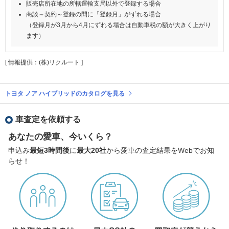
販売店所在地の所轄運輸支局以外で登録する場合
商談～契約～登録の間に「登録月」がずれる場合
（登録月が3月から4月にずれる場合は自動車税の額が大きく上がり
ます）
[ 情報提供：(株)リクルート ]
トヨタ ノア ハイブリッドのカタログを見る
車査定を依頼する
あなたの愛車、今いくら？
申込み
最短3時間後
に
最大20社
から愛車の査定結果をWebでお知
らせ！