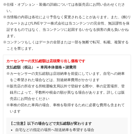
※仕様・オプション・装備の詳細については各販売店にお問い合わせくださ
い。
※当情報の内容は各社により予告なく変更されることがあります。また、(株)リ
クルートおよびLINEヤフー株式会社は当コンテンツの完全性、無誤謬性を保
証するものではなく、当コンテンツに起因するいかなる損害の責も負いかね
ます。
※コンテンツもしくはデータの全部または一部を無断で転写、転載、複製する
ことを禁じます。
カーセンサーの支払総額は店頭乗り出し価格です
支払総額（税込） ＝ 車両本体価格＋諸費用
※カーセンサーの支払総額は店頭納車を前提にしています。自宅への納車
をご希望された場合などは、別途納車費用がかかります
※販売店の所在する所轄運輸支局以外で登録する際や、車の定置場所、登
録月によって、手数料や税金の額が異なる場合があります。詳しくは販
売店にお問合せください
※車検の切れた車両の場合、車検を取得するために必要な費用も含まれて
います
【ご注意】以下の場合などで支払総額が変わります
自宅などの指定の場所へ陸送納車を希望する場合