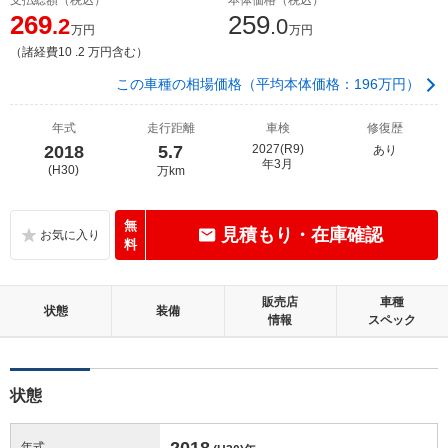
269
259
.2
.0
万円
万円
（諸経費10 .2 万円含む）
この車種の相場価格（平均本体価格：196万円）
年式
走行距離
車検
修復歴
2018
5.7
2027(R9)
あり
年3月
(H30)
万km
無
見積もり・在庫確認
料
販売店
車種
状態
装備
情報
スペック
状態
2018
年式