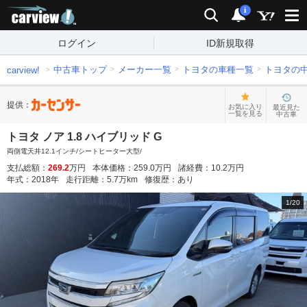
carview!
検索
通知
i
ログイン
ID新規取得
中古車トップ
メーカー一覧
トヨタの車種一覧
トヨタの
carview!
提供：
お気に入り
最近見た
一覧を見る
中古車
トヨタ ノア 1.8 ハイブリッド G
両側電天井12.1インチ/シートヒーター大型/
支払総額：
269.2
万円
本体価格：
259.0
万円
諸経費：
10.2
万円
年式：
2018
年
走行距離：
5.7
万km
修復歴：
あり
1
/
20