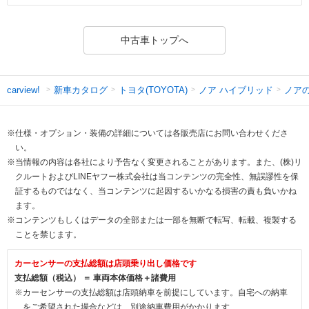
中古車トップへ
新車カタログ
トヨタ(TOYOTA)
ノア ハイブリッド
ノア
carview!
※仕様・オプション・装備の詳細については各販売店にお問い合わせくださ
い。
※当情報の内容は各社により予告なく変更されることがあります。また、(株)リ
クルートおよびLINEヤフー株式会社は当コンテンツの完全性、無誤謬性を保
証するものではなく、当コンテンツに起因するいかなる損害の責も負いかね
ます。
※コンテンツもしくはデータの全部または一部を無断で転写、転載、複製する
ことを禁じます。
カーセンサーの支払総額は店頭乗り出し価格です
支払総額（税込） ＝ 車両本体価格＋諸費用
※カーセンサーの支払総額は店頭納車を前提にしています。自宅への納車
をご希望された場合などは、別途納車費用がかかります