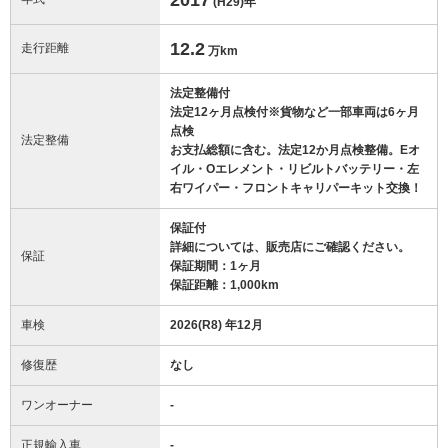
(H29)
年
12.2
走行距離
万km
法定整備付
法定12ヶ月点検付※貨物など一部車両は6ヶ月
点検
法定整備
お支払総額に含む。法定12か月点検整備。Eオ
イル・Oエレメント・リビルトバッテリー・左
右ワイパー・フロントキャリパーキット交換！
保証付
詳細については、販売店にご確認ください。
保証
保証期間：1ヶ月
保証距離：1,000km
車検
2026(R8) 年12月
修復歴
なし
ワンオーナー
-
正規輸入車
-