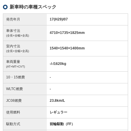
新車時の車種スペック
発売年月
17(H29)/07
車体寸法
4710
×
1735
×
1825
mm
(全長×全幅×全高)
室内寸法
1540
×
1540
×
1400
mm
(全長×全幅×全高)
車両重量
-/-/1620
kg
(AT×MT×CVT)
10・15燃費
-
WLTC燃費
-
JC08燃費
23.8km/L
使用燃料
レギュラー
駆動方式
前輪駆動（FF）