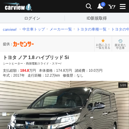
carview!
検索
通知
i
ログイン
ID新規取得
中古車トップ
メーカー一覧
トヨタの車種一覧
トヨタの
carview!
提供：
お気に入り
最近見た
一覧を見る
中古車
トヨタ ノア 1.8 ハイブリッド Si
シートヒーター・両側電動スライド・スマー/
支払総額：
184.8
万円
本体価格：
174.8
万円
諸経費：
10.0
万円
年式：
2017
年
走行距離：
12.2
万km
修復歴：
なし
1
/
20