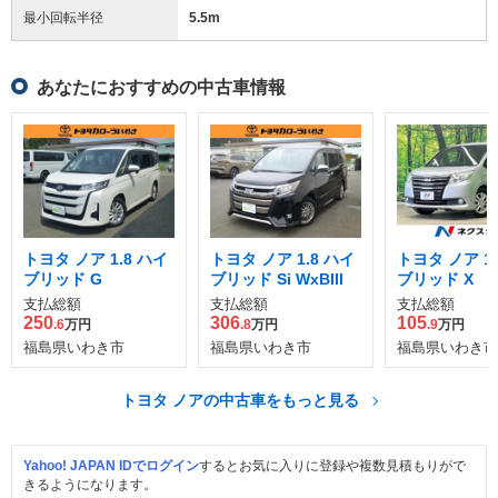
最小回転半径
5.5
m
あなたにおすすめの中古車情報
トヨタ ノア 1.8 ハイ
トヨタ ノア 1.8 ハイ
トヨタ ノア 1.
ブリッド G
ブリッド Si WxBIII
ブリッド X
支払総額
支払総額
支払総額
250
306
105
.6
万円
.8
万円
.9
万円
福島県いわき市
福島県いわき市
福島県いわき市
トヨタ ノアの中古車をもっと見る
Yahoo! JAPAN IDでログイン
するとお気に入りに登録や複数見積もりがで
きるようになります。