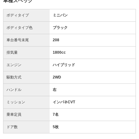
車種スペック
ボディタイプ
ミニバン
ボディタイプ色
ブラック
車台番号末尾
208
排気量
1800cc
エンジン
ハイブリッド
駆動方式
2WD
ハンドル
右
ミッション
インパネCVT
乗車定員
7名
ドア数
5枚