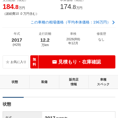
184
174
.8
.8
万円
万円
（諸経費10 .0 万円含む）
この車種の相場価格（平均本体価格：196万円）
年式
走行距離
車検
修復歴
2017
12.2
2026(R8)
なし
年12月
(H29)
万km
無
見積もり・在庫確認
料
販売店
車種
状態
装備
情報
スペック
状態
2017
年式