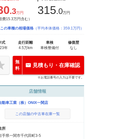
30
315
.3
.0
万円
万円
経費15.3万円含む）
この車種の相場価格
（平均本体価格：359.1万円）
年式
走行距離
車検
修復歴
023年
4.5万km
車検整備付
なし
無
見積もり・在庫確認
料
※お電話番号の入力は不要です。
店舗情報
自動車工業（株）ONIX一関店
この店舗の中古車在庫一覧
住所
岩手県一関市千代田町3-5