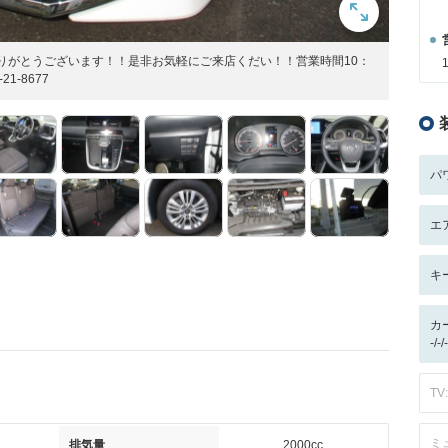
ありがとうございます！！是非お気軽にご来店くだい！！営業時間10：
1-8677
パ
エ
キ
カ
-/
TV:
ミ
排気量
2000cc