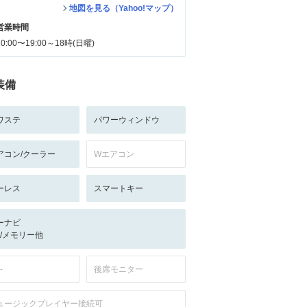
地図を見る（Yahoo!マップ）
営業時間
10:00〜19:00～18時(日曜)
装備
ワステ
パワーウィンドウ
アコン/クーラー
Wエアコン
ーレス
スマートキー
ーナビ
-/-/メモリー他
-
後席モニター
ュージックプレイヤー接続可