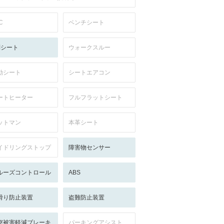
C
ベンチシート
列シート
ウォークスルー
動シート
シートエアコン
ートヒーター
フルフラットシート
ットマン
本革シート
イドリングストップ
障害物センサー
ルーズコントロール
ABS
滑り防止装置
盗難防止装置
突被害軽減ブレーキ
パーキングアシスト