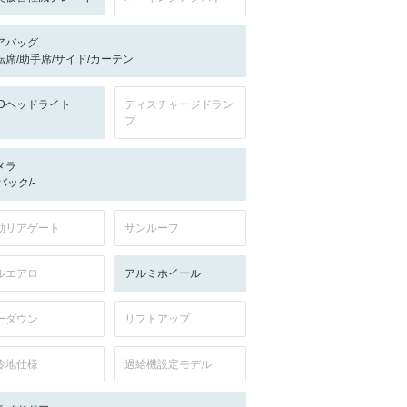
アバッグ
転席/助手席/サイド/カーテン
EDヘッドライト
ディスチャージドラン
プ
メラ
-/バック/-
動リアゲート
サンルーフ
ルエアロ
アルミホイール
ーダウン
リフトアップ
冷地仕様
過給機設定モデル