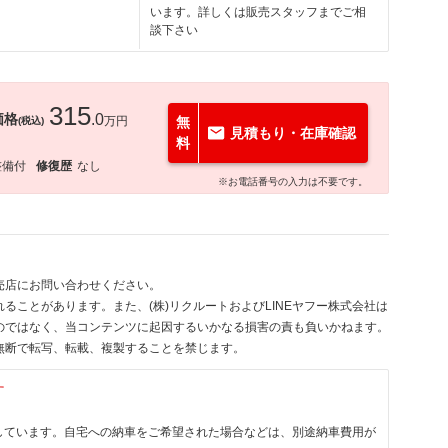
います。詳しくは販売スタッフまでご相
談下さい
315
価格
.0
万円
無
(税込)
見積もり・在庫確認
料
整備付
修復歴
なし
※お電話番号の入力は不要です。
売店にお問い合わせください。
ることがあります。また、(株)リクルートおよびLINEヤフー株式会社は
のではなく、当コンテンツに起因するいかなる損害の責も負いかねます。
無断で転写、転載、複製することを禁じます。
す
しています。自宅への納車をご希望された場合などは、別途納車費用が