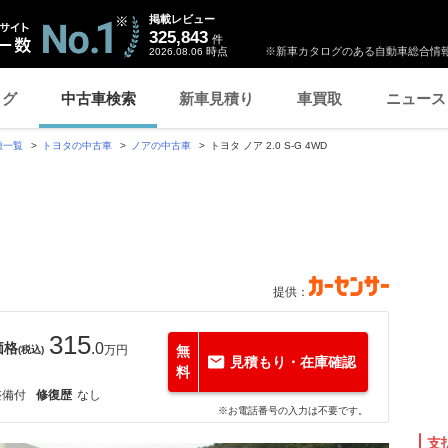
掲載レビュー
325,843
件
時点
※新車カタログのある自動車総合情報
2026.08.06
ログ
中古車検索
新車見積り
車買取
ニュース
種一覧
トヨタの中古車
ノアの中古車
トヨタ ノア 2.0 S-G 4WD
提供：
315
価格
.0
万円
無
(税込)
見積もり・在庫確認
料
整備付
修復歴
なし
※お電話番号の入力は不要です。
支