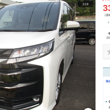
1
/
19
3
（諸
2
旭