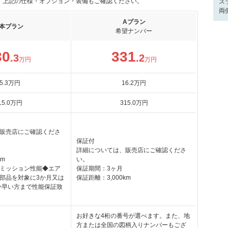
。上記の仕様・オプション・装備もご確認ください。
ス
両
Aプラン
本プラン
希望ナンバー
30
331
.3
.2
万円
万円
5
.3
万円
16
.2
万円
15
.0
万円
315
.0
万円
販売店にご確認くださ
保証付
詳細については、販売店にご確認くださ
km
い。
ミッション性能◆エア
保証期間：3ヶ月
部品を対象に3か月又は
保証距離：3,000km
らか早い方まで性能保証致
お好きな4桁の番号が選べます。また、地
方または全国の図柄入りナンバーもござ