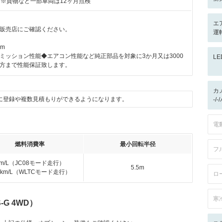
付※貨物など一部車両は12ヶ月点検
エ
販売店にご確認ください。
運
km
ミッション性能◆エアコン性能など純正部品を対象に3か月又は3000
L
方まで性能保証致します。
カ
に登録や複数見積もりができるようになります。
-/
電
燃料消費率
最小回転半径
フ
km/L（JC08モード走行）
5.5m
.3km/L（WLTCモード走行）
ロ
寒
-G 4WD）