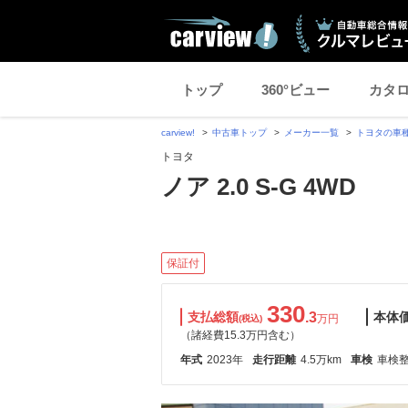
トップ
360°ビュー
カタ
carview!
中古車トップ
メーカー一覧
トヨタの車
トヨタ
ノア 2.0 S-G 4WD
保証付
330
支払総額
.3
本体
万円
(税込)
（諸経費15.3万円含む）
年式
2023年
走行距離
4.5万km
車検
車検