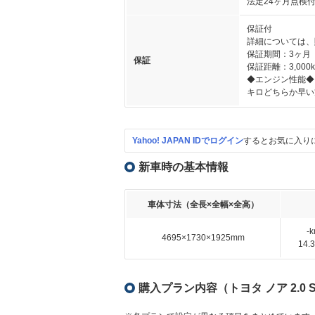
法定24ヶ月点検
保証付
詳細については、
保証期間：3ヶ月
保証
保証距離：3,000
◆エンジン性能◆
キロどちらか早い
Yahoo! JAPAN IDでログイン
するとお気に入り
新車時の基本情報
車体寸法（全長×全幅×全高）
-
4695×1730×1925mm
14
購入プラン内容（トヨタ ノア 2.0 S