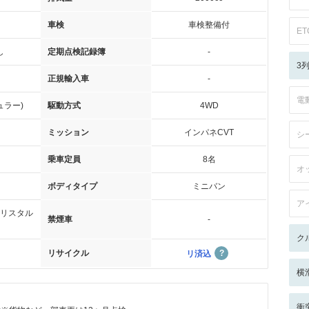
車検
車検整備付
ET
し
定期点検記録簿
-
3
正規輸入車
-
電
ュラー)
駆動方式
4WD
ミッション
インパネCVT
シ
乗車定員
8名
オ
ボディタイプ
ミニバン
ア
リスタル
禁煙車
-
ク
リサイクル
リ済込
横
衝