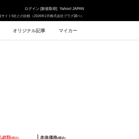
ログイン
[
新規取得
]
Yahoo! JAPAN
サイト5社との比較（2026年2月株式会社プラグ調べ）
オリジナル記事
マイカー
払総額
本体価格
(税込)
(税込)