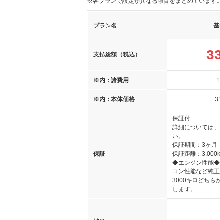
※各プランで設定が異なる項目をまとめています
プラン名
基
3
支払総額（税込）
※内：諸費用
1
※内：本体価格
3
保証付
詳細については、
い。
保証期間：3ヶ月
保証
保証距離：3,000
◆エンジン性能◆
コン性能など純正
3000キロどち
します。