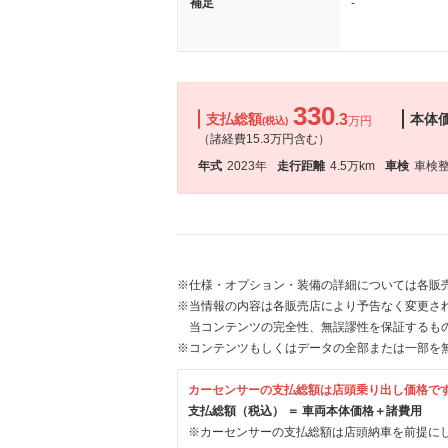
補足
-
330
支払総額
.3
本体
万円
(税込)
（諸経費15.3万円含む）
年式
2023年
走行距離
4.5万km
車検
車検
※仕様・オプション・装備の詳細については各販
※当情報の内容は各販売店により予告なく変更され
当コンテンツの完全性、無誤謬性を保証するも
※コンテンツもしくはデータの全部または一部を
カーセンサーの支払総額は店頭乗り出し価格で
支払総額（税込） ＝ 車両本体価格＋諸費用
※カーセンサーの支払総額は店頭納車を前提に