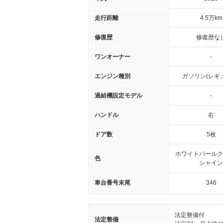
走行距離
4.5万km
修復歴
修復歴な
ワンオーナー
-
エンジン種別
ガソリン(レギ
過給機設定モデル
-
ハンドル
右
ドア数
5枚
ホワイトパールク
色
シャイン
車台番号末尾
346
法定整備付
法定整備