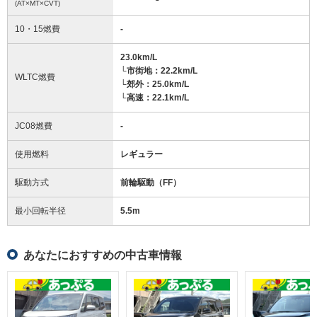
(AT×MT×CVT)
10・15燃費
-
23.0km/L
└市街地：22.2km/L
WLTC燃費
└郊外：25.0km/L
└高速：22.1km/L
JC08燃費
-
使用燃料
レギュラー
駆動方式
前輪駆動（FF）
最小回転半径
5.5
m
あなたにおすすめの中古車情報