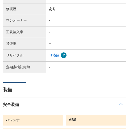
修復歴
あり
ワンオーナー
-
正規輸入車
-
禁煙車
○
リサイクル
リ済込
定期点検記録簿
-
装備
安全装備
ABS
パワステ