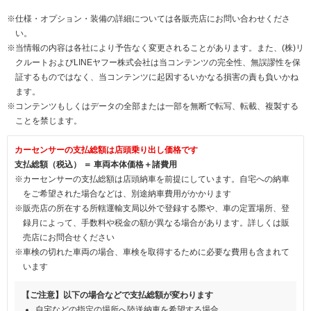
※仕様・オプション・装備の詳細については各販売店にお問い合わせくださ
い。
※当情報の内容は各社により予告なく変更されることがあります。また、(株)リ
クルートおよびLINEヤフー株式会社は当コンテンツの完全性、無誤謬性を保
証するものではなく、当コンテンツに起因するいかなる損害の責も負いかね
ます。
※コンテンツもしくはデータの全部または一部を無断で転写、転載、複製する
ことを禁じます。
カーセンサーの支払総額は店頭乗り出し価格です
支払総額（税込） ＝ 車両本体価格＋諸費用
※カーセンサーの支払総額は店頭納車を前提にしています。自宅への納車
をご希望された場合などは、別途納車費用がかかります
※販売店の所在する所轄運輸支局以外で登録する際や、車の定置場所、登
録月によって、手数料や税金の額が異なる場合があります。詳しくは販
売店にお問合せください
※車検の切れた車両の場合、車検を取得するために必要な費用も含まれて
います
【ご注意】以下の場合などで支払総額が変わります
自宅などの指定の場所へ陸送納車を希望する場合