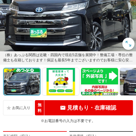
（株）あっぷる関西は近畿・四国内で現在5店舗を展開中！整備工場・専任の整
備士も在籍しております！保証も最長5年までございますのでお客様に安心安全
のカーライフを提供致します...
無
見積もり・在庫確認
料
※お電話番号の入力は不要です。
支払総額（税込）
本体価格（税込）