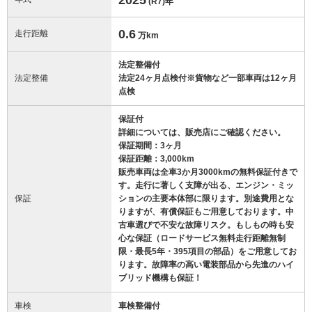
(R7)
年
0.6
走行距離
万km
法定整備付
法定整備
法定24ヶ月点検付※貨物など一部車両は12ヶ月
点検
保証付
詳細については、販売店にご確認ください。
保証期間：3ヶ月
保証距離：3,000km
販売車両は全車3か月3000kmの無料保証付きで
す。走行に著しく支障が出る、エンジン・ミッ
保証
ションの主要本体部に限ります。別途費用とな
りますが、有償保証もご用意しております。中
古車選びで不安な故障リスク。もしもの時も安
心な保証（ロードサービス無料走行距離無制
限・最長5年・395項目の部品）をご用意してお
ります。故障率の高い電装部品から先進のハイ
ブリッド機構も保証！
車検
車検整備付