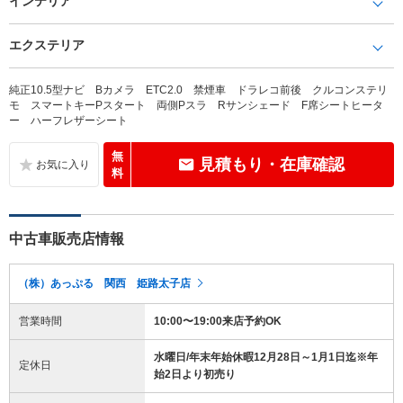
インテリア
エクステリア
純正10.5型ナビ Bカメラ ETC2.0 禁煙車 ドラレコ前後 クルコンステリ
モ スマートキーPスタート 両側Pスラ Rサンシェード F席シートヒータ
ー ハーフレザーシート
無
見積もり・在庫確認
料
中古車販売店情報
（株）あっぷる 関西 姫路太子店
営業時間
10:00〜19:00来店予約OK
水曜日/年末年始休暇12月28日～1月1日迄※年
定休日
始2日より初売り