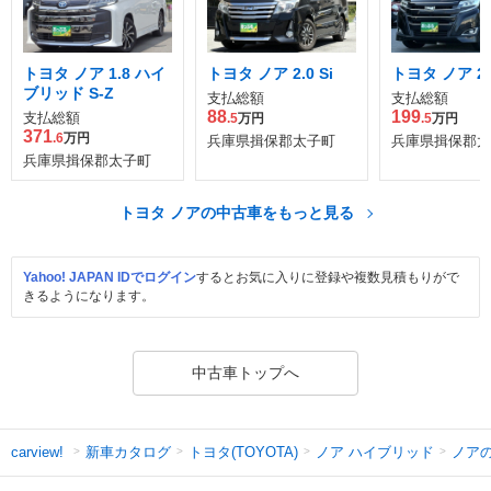
トヨタ ノア 1.8 ハイ
トヨタ ノア 2.0 Si
トヨタ ノア 2.
ブリッド S-Z
支払総額
支払総額
88
199
支払総額
.5
万円
.5
万円
371
.6
万円
兵庫県揖保郡太子町
兵庫県揖保郡太
兵庫県揖保郡太子町
トヨタ ノアの中古車をもっと見る
Yahoo! JAPAN IDでログイン
するとお気に入りに登録や複数見積もりがで
きるようになります。
中古車トップへ
新車カタログ
トヨタ(TOYOTA)
ノア ハイブリッド
ノア
carview!