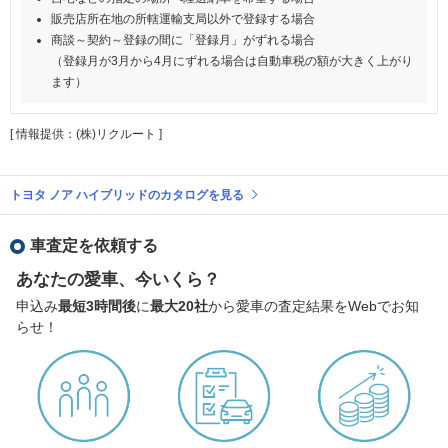
販売店所在地の所轄運輸支局以外で登録する場合
商談～契約～登録の間に「登録月」がずれる場合
（登録月が3月から4月にずれる場合は自動車税の額が大きく上がり
ます）
[ 情報提供：(株)リクルート ]
トヨタ ノア ハイブリッドのカタログを見る
車査定を依頼する
あなたの愛車、今いくら？
申込み
最短3時間後
に
最大20社
から愛車の査定結果をWebでお知
らせ！