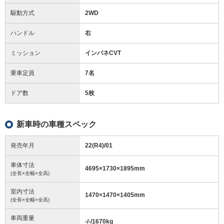
駆動方式
2WD
ハンドル
右
ミッション
インパネCVT
乗車定員
7名
ドア数
5枚
新車時の車種スペック
発売年月
22(R4)/01
車体寸法
4695
×
1730
×
1895
mm
(全長×全幅×全高)
室内寸法
1470
×
1470
×
1405
mm
(全長×全幅×全高)
車両重量
-/-/1670
kg