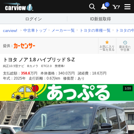
carview!
検索
通知
i
ログイン
ID新規取得
中古車トップ
メーカー一覧
トヨタの車種一覧
トヨタの
carview!
提供：
お気に入り
最近見た
一覧を見る
中古車
トヨタ ノア 1.8 ハイブリッド S-Z
純正10.5型ナビ Bカメラ ETC2.0 禁煙車/
支払総額：
358.6
万円
本体価格：
340.0
万円
諸経費：
18.6
万円
年式：
2025
年
走行距離：
0.6
万km
修復歴：
あり
1
/
20