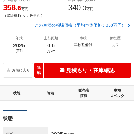
358
340
.6
.0
万円
万円
（諸経費18 .6 万円含む）
この車種の相場価格（平均本体価格：358万円）
年式
走行距離
車検
修復歴
2025
0.6
車検整備付
あり
(R7)
万km
無
見積もり・在庫確認
料
販売店
車種
状態
装備
情報
スペック
状態
2025
年式