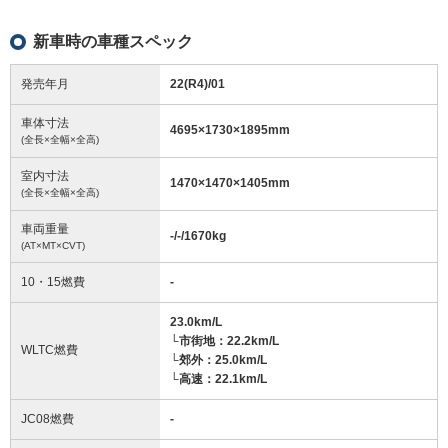
新車時の車種スペック
発売年月
22(R4)/01
車体寸法
4695
×
1730
×
1895
mm
(全長×全幅×全高)
室内寸法
1470
×
1470
×
1405
mm
(全長×全幅×全高)
車両重量
-/-/1670
kg
(AT×MT×CVT)
10・15燃費
-
23.0km/L
└市街地：22.2km/L
WLTC燃費
└郊外：25.0km/L
└高速：22.1km/L
JC08燃費
-