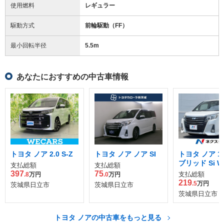
使用燃料
レギュラー
駆動方式
前輪駆動（FF）
最小回転半径
5.5
m
あなたにおすすめの中古車情報
トヨタ ノア 2.0 S-Z
トヨタ ノア ノア SI
トヨタ ノア 1.
ブリッド Si W
支払総額
支払総額
397
75
支払総額
.8
万円
.0
万円
219
.5
万円
茨城県日立市
茨城県日立市
茨城県日立市
トヨタ ノアの中古車をもっと見る