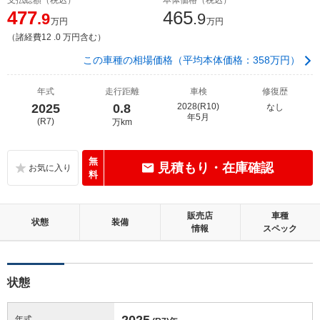
477
465
.9
.9
万円
万円
（諸経費12 .0 万円含む）
この車種の相場価格（平均本体価格：358万円）
年式
走行距離
車検
修復歴
2025
0.8
2028(R10)
なし
年5月
(R7)
万km
無
見積もり・在庫確認
料
販売店
車種
状態
装備
情報
スペック
状態
2025
年式