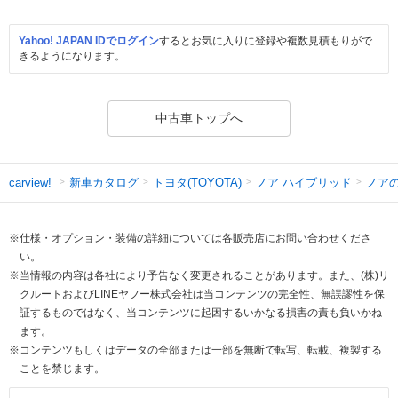
Yahoo! JAPAN IDでログイン
するとお気に入りに登録や複数見積もりがで
きるようになります。
中古車トップへ
新車カタログ
トヨタ(TOYOTA)
ノア ハイブリッド
ノア
carview!
※仕様・オプション・装備の詳細については各販売店にお問い合わせくださ
い。
※当情報の内容は各社により予告なく変更されることがあります。また、(株)リ
クルートおよびLINEヤフー株式会社は当コンテンツの完全性、無誤謬性を保
証するものではなく、当コンテンツに起因するいかなる損害の責も負いかね
ます。
※コンテンツもしくはデータの全部または一部を無断で転写、転載、複製する
ことを禁じます。