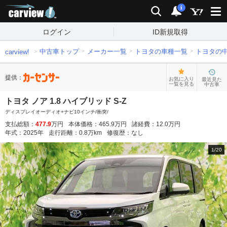
carview!
検索
通知
i
ログイン
ID新規取得
中古車トップ
メーカー一覧
トヨタの車種一覧
トヨタの
carview!
提供：
お気に入り
最近見た
一覧を見る
中古車
トヨタ ノア 1.8 ハイブリッド S-Z
ディスプレイオーディオ+ナビ10インチ/衝突/
支払総額：
477.9
万円
本体価格：
465.9
万円
諸経費：
12.0
万円
年式：
2025
年
走行距離：
0.8
万km
修復歴：
なし
1
/
20