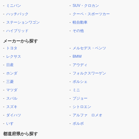
ミニバン
SUV・クロカン
ハッチバック
クーペ・スポーツカー
ステーションワゴン
軽自動車
ハイブリッド
その他
メーカーから探す
トヨタ
メルセデス・ベンツ
レクサス
BMW
日産
アウディ
ホンダ
フォルクスワーゲン
三菱
ポルシェ
マツダ
ミニ
スバル
プジョー
スズキ
シトロエン
ダイハツ
アルファ ロメオ
いすゞ
ボルボ
都道府県から探す