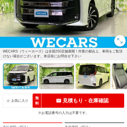
WECARS（ウィーカーズ）は全国250店舗展開！作業の都合上、車両をご覧頂
けない場合がございます。来店前にお問合せ下さい
無
見積もり・在庫確認
料
※お電話番号の入力は不要です。
支払総額（税込）
本体価格（税込）