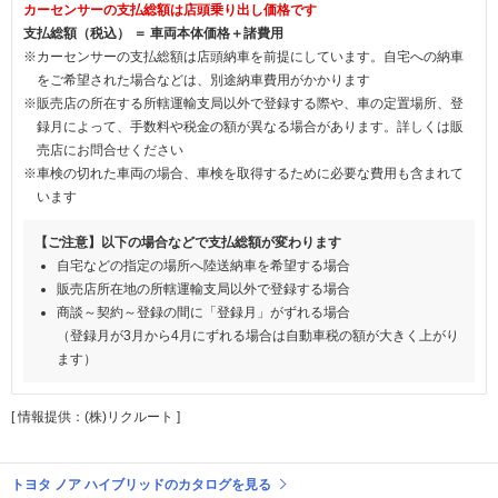
カーセンサーの支払総額は店頭乗り出し価格です
支払総額（税込） ＝ 車両本体価格＋諸費用
※カーセンサーの支払総額は店頭納車を前提にしています。自宅への納車
をご希望された場合などは、別途納車費用がかかります
※販売店の所在する所轄運輸支局以外で登録する際や、車の定置場所、登
録月によって、手数料や税金の額が異なる場合があります。詳しくは販
売店にお問合せください
※車検の切れた車両の場合、車検を取得するために必要な費用も含まれて
います
【ご注意】以下の場合などで支払総額が変わります
自宅などの指定の場所へ陸送納車を希望する場合
販売店所在地の所轄運輸支局以外で登録する場合
商談～契約～登録の間に「登録月」がずれる場合
（登録月が3月から4月にずれる場合は自動車税の額が大きく上がり
ます）
[ 情報提供：(株)リクルート ]
トヨタ ノア ハイブリッドのカタログを見る