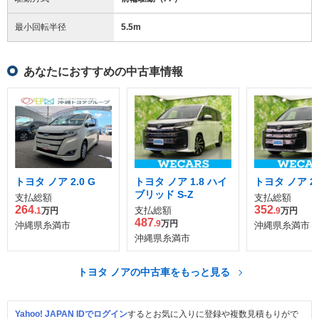
最小回転半径
5.5
m
あなたにおすすめの中古車情報
トヨタ ノア 2.0 G
トヨタ ノア 1.8 ハイ
トヨタ ノア 2.0
ブリッド S-Z
支払総額
支払総額
264
352
支払総額
.1
万円
.9
万円
487
.9
万円
沖縄県糸満市
沖縄県糸満市
沖縄県糸満市
トヨタ ノアの中古車をもっと見る
Yahoo! JAPAN IDでログイン
するとお気に入りに登録や複数見積もりがで