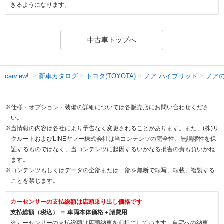
きるようになります。
中古車トップへ
新車カタログ
トヨタ(TOYOTA)
ノア ハイブリッド
ノア
carview!
※仕様・オプション・装備の詳細については各販売店にお問い合わせくださ
い。
※当情報の内容は各社により予告なく変更されることがあります。また、(株)リ
クルートおよびLINEヤフー株式会社は当コンテンツの完全性、無誤謬性を保
証するものではなく、当コンテンツに起因するいかなる損害の責も負いかね
ます。
※コンテンツもしくはデータの全部または一部を無断で転写、転載、複製する
ことを禁じます。
カーセンサーの支払総額は店頭乗り出し価格です
支払総額（税込） ＝ 車両本体価格＋諸費用
※カーセンサーの支払総額は店頭納車を前提にしています。自宅への納車