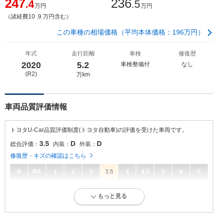
247
236
.4
.5
万円
万円
（諸経費10 .9 万円含む）
この車種の相場価格（平均本体価格：196万円）
年式
走行距離
車検
修復歴
2020
5.2
車検整備付
なし
(R2)
万km
車両品質評価情報
トヨタU-Car品質評価制度(トヨタ自動車)の評価を受けた車両です。
3.5
D
D
総合評価：
内装：
外装：
修復歴・キズの確認はこちら
R
RA
1
2
3
3.5
4
4.5
5
6
S
3.5
総合評価：
もっと見る
キズ、へこみは若干ありますが、比較的良好な状態です。