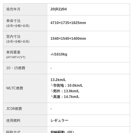
発売年月
20(R2)/04
車体寸法
4710
×
1735
×
1825
mm
(全長×全幅×全高)
室内寸法
1540
×
1540
×
1400
mm
(全長×全幅×全高)
車両重量
-/-/1610
kg
(AT×MT×CVT)
10・15燃費
-
13.2km/L
└市街地：10.0km/L
WLTC燃費
└郊外：13.9km/L
└高速：14.7km/L
JC08燃費
-
使用燃料
レギュラー
駆動方式
前輪駆動（FF）