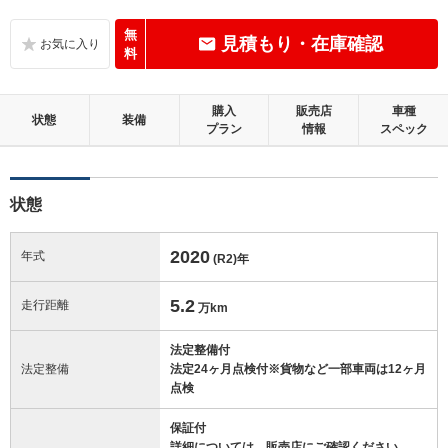
D
内装：
気になる使用感やいたみが複数あります。
無
見積もり・在庫確認
料
D
外装：
やや目立つキズやへこみ等があります。
購入
販売店
車種
状態
装備
プラン
情報
スペック
この中古車の「車両品質評価書」を見る
状態
2020
年式
(R2)
年
5.2
走行距離
万km
法定整備付
法定整備
法定24ヶ月点検付※貨物など一部車両は12ヶ月
点検
保証付
詳細については、販売店にご確認ください。