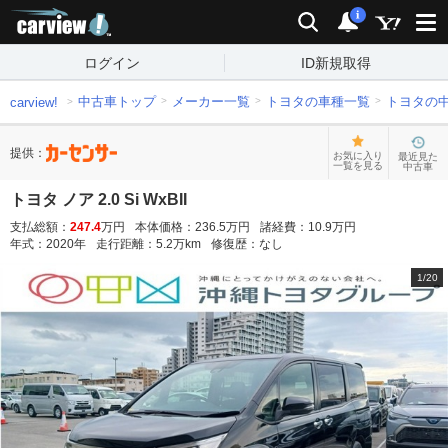
carview!
検索
通知
i
ログイン
ID新規取得
中古車トップ
メーカー一覧
トヨタの車種一覧
トヨタの
carview!
提供：
お気に入り
最近見た
一覧を見る
中古車
トヨタ ノア 2.0 Si WxBII
支払総額：
247.4
万円
本体価格：
236.5
万円
諸経費：
10.9
万円
年式：
2020
年
走行距離：
5.2
万km
修復歴：
なし
1
/
20