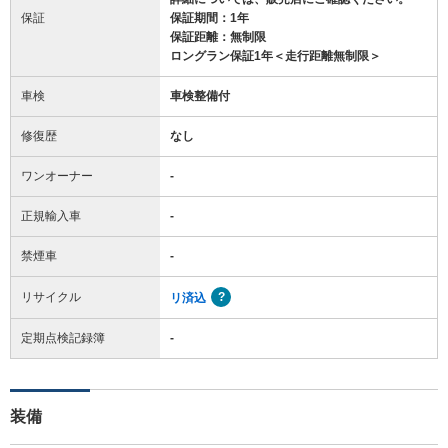
保証
保証期間：1年
保証距離：無制限
ロングラン保証1年＜走行距離無制限＞
車検
車検整備付
修復歴
なし
ワンオーナー
-
正規輸入車
-
禁煙車
-
リサイクル
リ済込
定期点検記録簿
-
装備