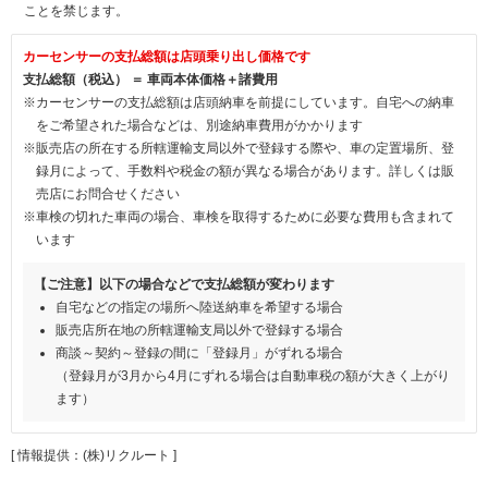
ことを禁じます。
カーセンサーの支払総額は店頭乗り出し価格です
支払総額（税込） ＝ 車両本体価格＋諸費用
※カーセンサーの支払総額は店頭納車を前提にしています。自宅への納車
をご希望された場合などは、別途納車費用がかかります
※販売店の所在する所轄運輸支局以外で登録する際や、車の定置場所、登
録月によって、手数料や税金の額が異なる場合があります。詳しくは販
売店にお問合せください
※車検の切れた車両の場合、車検を取得するために必要な費用も含まれて
います
【ご注意】以下の場合などで支払総額が変わります
自宅などの指定の場所へ陸送納車を希望する場合
販売店所在地の所轄運輸支局以外で登録する場合
商談～契約～登録の間に「登録月」がずれる場合
（登録月が3月から4月にずれる場合は自動車税の額が大きく上がり
ます）
[ 情報提供：(株)リクルート ]