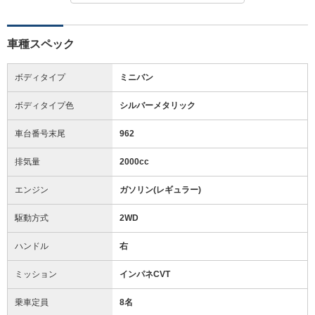
車種スペック
ボディタイプ
ミニバン
ボディタイプ色
シルバーメタリック
車台番号末尾
962
排気量
2000cc
エンジン
ガソリン(レギュラー)
駆動方式
2WD
ハンドル
右
ミッション
インパネCVT
乗車定員
8名