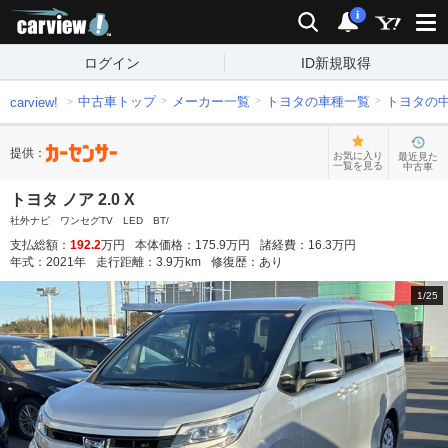
carview!
検索
通知
i
ログイン
ID新規取得
中古車トップ
メーカー一覧
トヨタの車種一覧
トヨタの
carview!
提供：
お気に入り
最近見た
一覧を見る
中古車
トヨタ ノア 2.0 X
社外ナビ ワンセグTV LED BT/
支払総額：
192.2
万円
本体価格：
175.9
万円
諸経費：
16.3
万円
年式：
2021
年
走行距離：
3.9
万km
修復歴：
あり
1
/
25