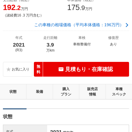
192
175
.2
.9
万円
万円
（諸経費16 .3 万円含む）
この車種の相場価格（平均本体価格：196万円）
年式
走行距離
車検
修復歴
2021
3.9
車検整備付
あり
(R3)
万km
無
見積もり・在庫確認
料
購入
販売店
車種
状態
装備
プラン
情報
スペック
状態
2021
年式