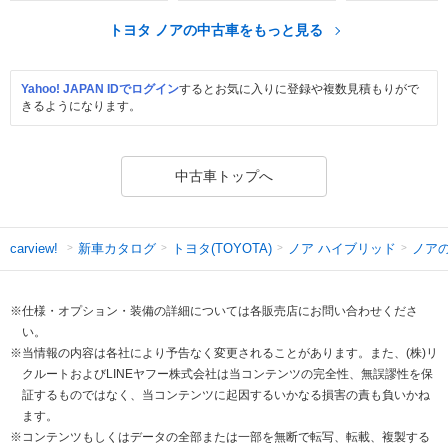
トヨタ ノアの中古車をもっと見る
Yahoo! JAPAN IDでログイン
するとお気に入りに登録や複数見積もりがで
きるようになります。
中古車トップへ
新車カタログ
トヨタ(TOYOTA)
ノア ハイブリッド
ノア
carview!
※仕様・オプション・装備の詳細については各販売店にお問い合わせくださ
い。
※当情報の内容は各社により予告なく変更されることがあります。また、(株)リ
クルートおよびLINEヤフー株式会社は当コンテンツの完全性、無誤謬性を保
証するものではなく、当コンテンツに起因するいかなる損害の責も負いかね
ます。
※コンテンツもしくはデータの全部または一部を無断で転写、転載、複製する