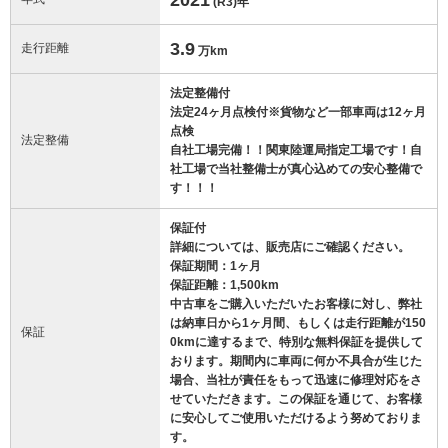
(R3)
年
3.9
走行距離
万km
法定整備付
法定24ヶ月点検付※貨物など一部車両は12ヶ月
点検
法定整備
自社工場完備！！関東陸運局指定工場です！自
社工場で当社整備士が真心込めての安心整備で
す！！！
保証付
詳細については、販売店にご確認ください。
保証期間：1ヶ月
保証距離：1,500km
中古車をご購入いただいたお客様に対し、弊社
は納車日から1ヶ月間、もしくは走行距離が150
保証
0kmに達するまで、特別な無料保証を提供して
おります。期間内に車両に何か不具合が生じた
場合、当社が責任をもって迅速に修理対応をさ
せていただきます。この保証を通じて、お客様
に安心してご使用いただけるよう努めておりま
す。