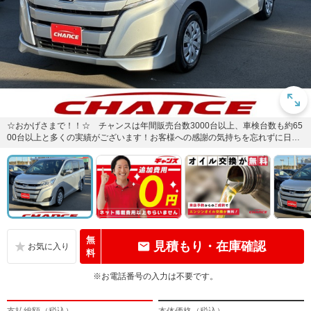
☆おかげさまで！！☆ チャンスは年間販売台数3000台以上、車検台数も約65
00台以上と多くの実績がございます！お客様への感謝の気持ちを忘れずに日々
の営業活動に取り組んで...
無
見積もり・在庫確認
料
※お電話番号の入力は不要です。
支払総額（税込）
本体価格（税込）