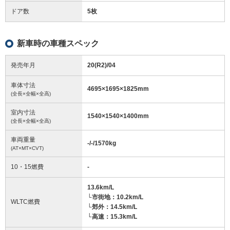
ドア数
5枚
新車時の車種スペック
発売年月
20(R2)/04
車体寸法
4695
×
1695
×
1825
mm
(全長×全幅×全高)
室内寸法
1540
×
1540
×
1400
mm
(全長×全幅×全高)
車両重量
-/-/1570
kg
(AT×MT×CVT)
10・15燃費
-
13.6km/L
└市街地：10.2km/L
WLTC燃費
└郊外：14.5km/L
└高速：15.3km/L