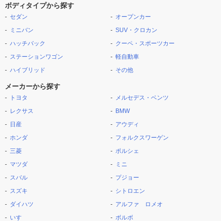
ボディタイプから探す
セダン
オープンカー
ミニバン
SUV・クロカン
ハッチバック
クーペ・スポーツカー
ステーションワゴン
軽自動車
ハイブリッド
その他
メーカーから探す
トヨタ
メルセデス・ベンツ
レクサス
BMW
日産
アウディ
ホンダ
フォルクスワーゲン
三菱
ポルシェ
マツダ
ミニ
スバル
プジョー
スズキ
シトロエン
ダイハツ
アルファ ロメオ
いすゞ
ボルボ