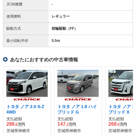
JC08燃費
-
使用燃料
レギュラー
駆動方式
前輪駆動（FF）
最小回転半径
5.5
m
あなたにおすすめの中古車情報
トヨタ ノア 2.0 S-Z
トヨタ ノア 1.8 ハイ
トヨタ ノア 1.
4WD
ブリッド G
ブリッド X
支払総額
支払総額
支払総額
286
147
268
.6
万円
.2
万円
.0
万円
茨城県神栖市
茨城県神栖市
茨城県神栖市