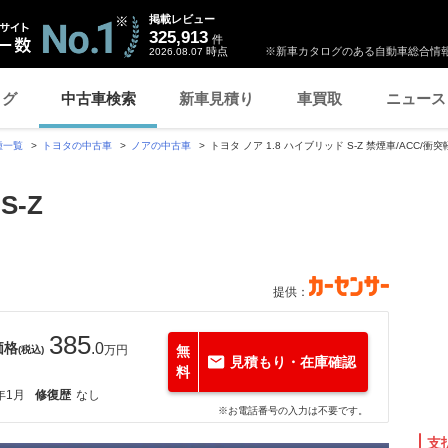
掲載レビュー
325,913
件
時点
※新車カタログのある自動車総合情報
2026.08.07
ログ
中古車検索
新車見積り
車買取
ニュース
種一覧
トヨタの中古車
ノアの中古車
トヨタ ノア 1.8 ハイブリッド S-Z 禁煙車/ACC/衝突
S-Z
提供：
385
価格
.0
万円
無
(税込)
見積もり・在庫確認
料
年1月
修復歴
なし
※お電話番号の入力は不要です。
支