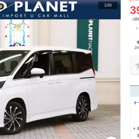
1
/
30
3
（諸
2
オ