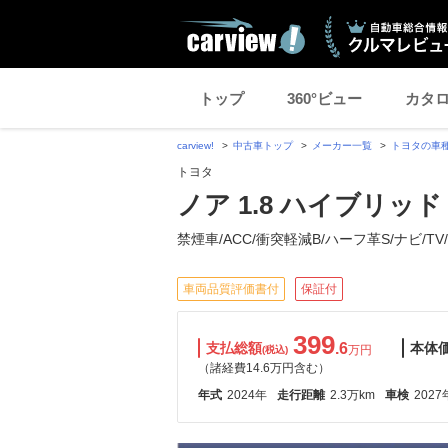
トップ
360°ビュー
カタ
carview!
中古車トップ
メーカー一覧
トヨタの車
トヨタ
ノア 1.8 ハイブリッド 
禁煙車/ACC/衝突軽減B/ハーフ革S/ナビ/TV/
車両品質評価書付
保証付
399
支払総額
.6
本体
万円
(税込)
（諸経費14.6万円含む）
年式
2024年
走行距離
2.3万km
車検
2027