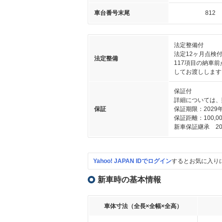
車台番号末尾
812
法定整備付
法定12ヶ月点検
法定整備
117項目の納車
してお渡しします
保証付
詳細については、
保証
保証期限：2029
保証距離：100,00
新車保証継承 20
Yahoo! JAPAN IDでログイン
するとお気に入り
新車時の基本情報
車体寸法（全長×全幅×全高）