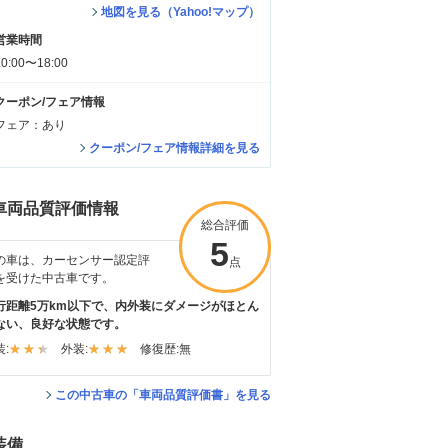
地図を見る（Yahoo!マップ）
営業時間
10:00〜18:00
クーポン/フェア情報
フェア：あり
クーポン/フェア情報詳細を見る
車両品質評価情報
総合評価
5
の車は、カーセンサー認定評
点
を受けた中古車です。
行距離5万km以下で、内外装にダメージがほとん
ない、良好な状態です。
:
外装:
修復歴:
無
この中古車の「車両品質評価書」を見る
装備