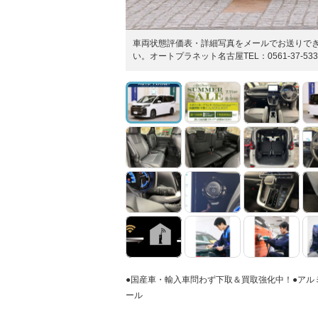
車両状態評価表・詳細写真をメールでお送りで
い。オートプラネット名古屋TEL：0561-37-533
●国産車・輸入車問わず下取＆買取強化中！●アルミ/C
ール