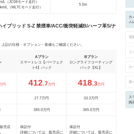
km/L（JC08モード走行）
5.5m
.0km/L（WLTCモード走行）
カ
-/
イブリッド S-Z 禁煙車/ACC/衝突軽減B/ハーフ革S/ナ
電
。上記の仕様・オプション・装備もご確認ください。
フ
Aプラン
Bプラン
ン
スマートレコ【パーフェク
ロングライフコーティング
ロ
ト4】パック
パック【XL】
412
418
寒
.7
.3
万円
万円
万円
ス
27
.7
万円
33
.3
万円
両
円
385
.0
万円
385
.0
万円
販売店
保証付
保証付
。
詳細については、販売店に
詳細については、販売店に