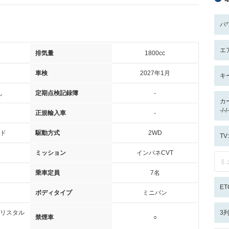
パ
エ
排気量
1800cc
車検
2027年1月
キ
し
定期点検記録簿
-
カ
-/
正規輸入車
-
ド
駆動方式
2WD
T
ミッション
インパネCVT
ミ
乗車定員
7名
ET
ボディタイプ
ミニバン
リスタル
3
禁煙車
○