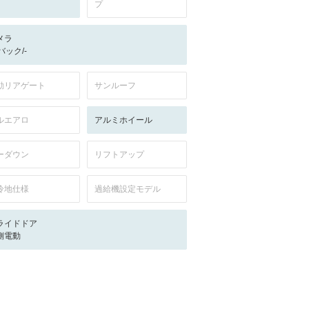
プ
メラ
-/バック/-
動リアゲート
サンルーフ
ルエアロ
アルミホイール
ーダウン
リフトアップ
冷地仕様
過給機設定モデル
ライドドア
側電動