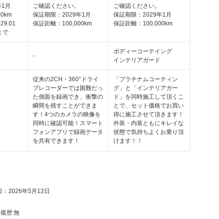
年1月
ご確認ください。
ご確認ください。
0km
保証期限：2029年1月
保証期限：2029年1月
29.01
保証距離：100,000km
保証距離：100,000km
まで
ボディーコーテイング
-
インテリアガード
従来の2CH・360°ドライ
「プラチナムコーティン
ブレコーダーでは困難だっ
グ」と「インテリアガー
た側面を録画でき、衝撃の
ド」を同時施工して頂くこ
瞬間を残すことができま
とで、セット価格でお買い
す！4つのカメラの映像を
得に施工させて頂きます！
同時に確認可能！スマート
外装・内装ともにキレイな
フォンアプリで録画データ
状態で気持ちよくお乗り頂
を共有できます！
けます！！
：2026年5月12日
復歴:
無