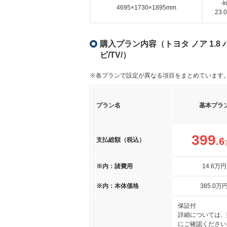
-
4695×1730×1895mm
23
購入プラン内容（トヨタ ノア 1.8 ハ
ビ/TV/）
※各プランで設定が異なる項目をまとめています
プラン名
基本プラ
399
.6
支払総額（税込）
※内：諸費用
14
.6
万円
※内：本体価格
385
.0
万
保証付
詳細については、
にご確認ください