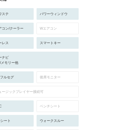
ワステ
パワーウィンドウ
アコン/クーラー
Wエアコン
ーレス
スマートキー
ーナビ
-/-/メモリー他
V:フルセグ
後席モニター
ュージックプレイヤー接続可
C
ベンチシート
列シート
ウォークスルー