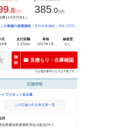
99
385
.6
.0
万円
万円
経費14.6万円含む）
この車種の相場価格
（平均本体価格：358.2万円）
年式
走行距離
車検
修復歴
024年
2.3万km
2027年1月
なし
無
見積もり・在庫確認
料
※お電話番号の入力は不要です。
店舗情報
ートプラネット名古屋
この店舗の中古車在庫一覧
住所
愛知県愛知郡東郷町和合北蚊谷29-1