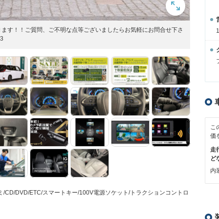
きます！！ご質問、ご不明な点等ございましたらお気軽にお問合せ下さ
3
こ
価
走
ど
内装
D/DVD/ETC/スマートキー/100V電源ソケット/トラクションコントロ