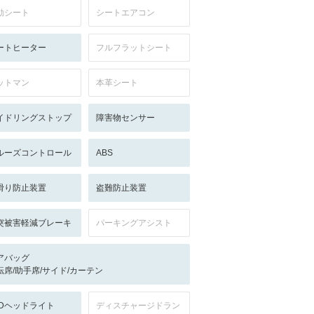
動シート
シートエアコン
ートヒーター
フルフラットシート
ットマン
本革シート
イドリングストップ
障害物センサー
ルーズコントロール
ABS
滑り防止装置
盗難防止装置
突被害軽減ブレーキ
パーキングアシスト
アバッグ
転席/助手席/サイド/カーテン
EDヘッドライト
ディスチャージドラン