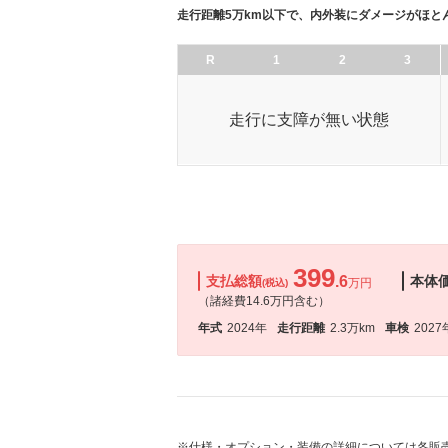
走行距離5万km以下で、内外装にダメージがほと
R
1
2
3
走行に支障が無い状態
399
支払総額
.6
本体
万円
(税込)
（諸経費14.6万円含む）
年式
2024年
走行距離
2.3万km
車検
2027
※仕様・オプション・装備の詳細については各販