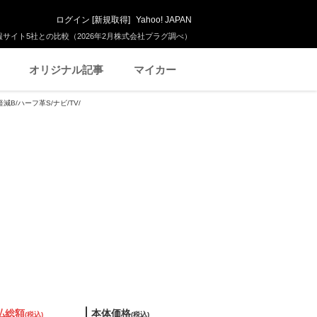
ログイン
[
新規取得
]
Yahoo! JAPAN
サイト5社との比較（2026年2月株式会社プラグ調べ）
オリジナル記事
マイカー
軽減B/ハーフ革S/ナビ/TV/
払総額
本体価格
(税込)
(税込)