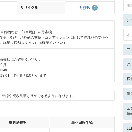
電
リサイクル
リ済込
シ
付※貨物など一部車両は6ヶ月点検
オ
前点検 及び 消耗品の交換（コンディションに応じて消耗品の交換を
。詳細は店舗スタッフに御確認ください）
ア
販売店にご確認ください。
ク
年1月
0km
29.01 走行距離10万kmまで
横
衝
に登録や複数見積もりができるようになります。
エ
運
燃料消費率
最小回転半径
L