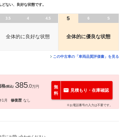
んどない、良好な状態です。
5
3.5
4
4.5
6
S
全体的に良好な状態
全体的に優良な状態
この中古車の「車両品質評価書」を見る
385
価格
.0
万円
無
(税込)
見積もり・在庫確認
料
年1月
修復歴
なし
※お電話番号の入力は不要です。
売店にお問い合わせください。