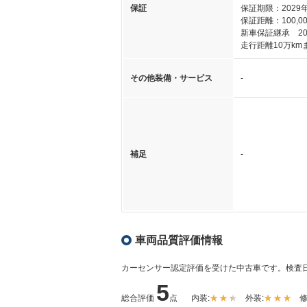
保証
保証期限：2029
保証距離：100,00
新車保証継承 20
走行距離10万km
その他装備・サービス
-
補足
-
車両品質評価情報
カーセンサー認定評価を受けた中古車です。
検査日
5
総合評価
点
内装:
外装:
修