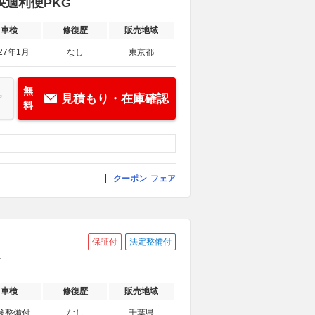
 快適利便PKG
車検
修復歴
販売地域
27年1月
なし
東京都
無
見積もり・在庫確認
料
クーポン
フェア
保証付
法定整備付
車検
修復歴
販売地域
検整備付
なし
千葉県