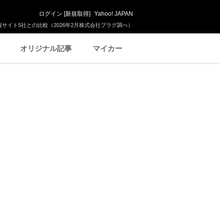
ログイン
[
新規取得
]
Yahoo! JAPAN
サイト5社との比較（2026年2月株式会社プラグ調べ）
オリジナル記事
マイカー