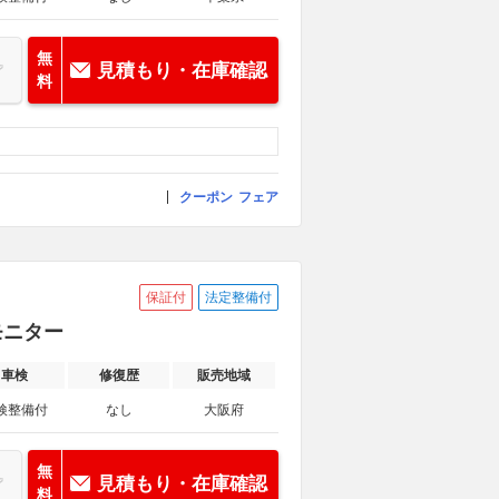
無
見積もり・在庫確認
料
クーポン
フェア
保証付
法定整備付
モニター
車検
修復歴
販売地域
検整備付
なし
大阪府
無
見積もり・在庫確認
料