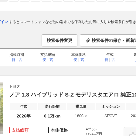
ログイン
するとスマートフォンなど他の端末でも保存したお気に入りや検索条件が引き
検索条件変更
検索条件の保存・新着
掲載時期
支払総額
本体価格
年式
新
古
安
高
安
高
新
古
トヨタ
ノア 1.8 ハイブリッド S-Z モデリスタエアロ 純正1
年式
走行距離
排気量
ミッション
2026年
0.1万km
1800cc
AT/CVT
20
Aプラン
支払総額
本体価格
: 501.1万円