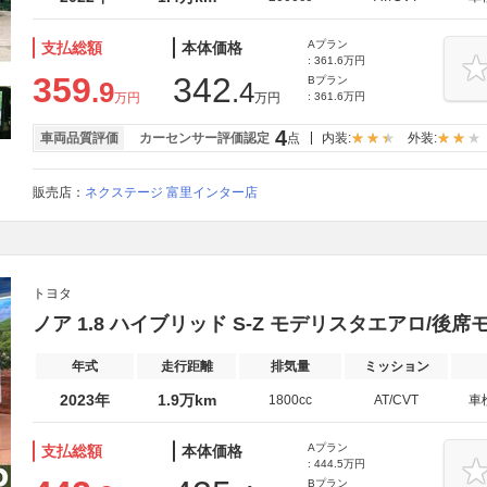
Aプラン
支払総額
本体価格
: 361.6万円
359
342
Bプラン
.9
.4
万円
万円
: 361.6万円
4
車両品質評価
カーセンサー評価認定
点
内装:
外装:
販売店：
ネクステージ 富里インター店
トヨタ
ノア 1.8 ハイブリッド S-Z モデリスタエアロ/後席
年式
走行距離
排気量
ミッション
2023年
1.9万km
1800cc
AT/CVT
車
Aプラン
支払総額
本体価格
: 444.5万円
Bプラン