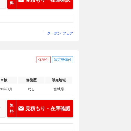
見積もり・在庫確認
料
クーポン
フェア
保証付
法定整備付
車検
修復歴
販売地域
28年3月
なし
宮城県
無
見積もり・在庫確認
料