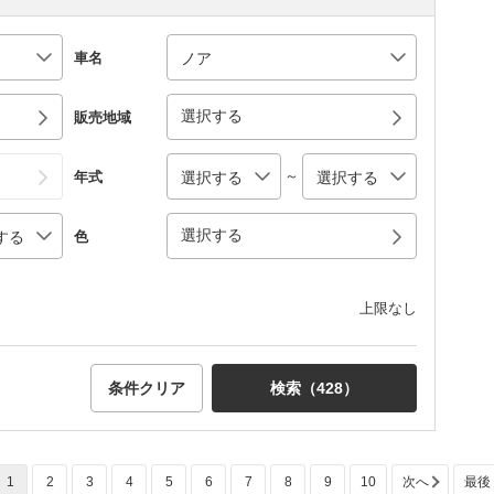
車名
選択する
販売地域
～
年式
選択する
色
上限なし
条件クリア
検索（
428
）
1
2
3
4
5
6
7
8
9
10
次へ
最後