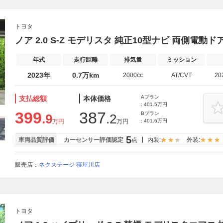
トヨタ
ノア 2.0 S-Z モデリスタ 純正10型ナビ 両側電動ド
年式
走行距離
排気量
ミッション
2023年
0.7万km
2000cc
AT/CVT
20
Aプラン
支払総額
本体価格
: 401.5万円
399
387
Bプラン
.9
.2
万円
万円
: 401.6万円
5
車両品質評価
カーセンサー評価認定
点
内装:
外装:
販売店：
ネクステージ 寝屋川店
トヨタ