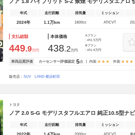
ノア 1.8 ハイブリッド S-Z 禁煙 モデリスタエアロ
年式
走行距離
排気量
ミッション
2024年
1.1万km
1800cc
AT/CVT
20
Aプラン
支払総額
本体価格
: 451.5万円
449
438
Bプラン
.9
.2
万円
万円
: 451.6万円
5
車両品質評価
カーセンサー評価認定
点
内装:
外装:
販売店：
SUV LAND 横浜町田
トヨタ
ノア 2.0 S-G モデリスタフルエアロ 純正10.5型ナビ
年式
走行距離
排気量
ミッション
2022年
1.4万km
2000cc
AT/CVT
車