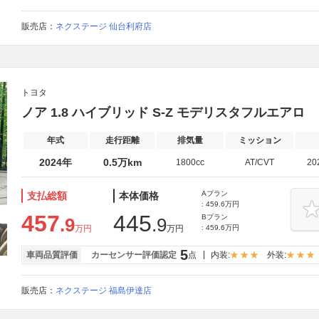
販売店：
ネクステージ 仙台利府店
トヨタ
ノア 1.8 ハイブリッド S-Z モデリスタフルエアロ
年式
走行距離
排気量
ミッション
2024年
0.5万km
1800cc
AT/CVT
20
Aプラン
支払総額
本体価格
: 459.6万円
457
445
Bプラン
.9
.9
万円
万円
: 459.6万円
5
車両品質評価
カーセンサー評価認定
点
内装:
外装:
販売店：
ネクステージ 福島伊達店