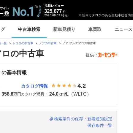
掲載レビュー
325,877
件
時点
※新車カタログのある自動車総合情報
2026.08.07
ログ
中古車検索
新車見積り
車買取
ニュース
種一覧
トヨタの中古車
ノアの中古車
ノア フルエアロの中古車
アロの中古車
提供：
 の基本情報
4.2
カタログ情報
358.6
24.0
km/L（WLTC）
：
万円
カタログ燃費：
検索条件の保存・新着通知設定
保存条件一覧