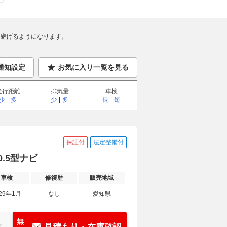
継げるようになります。
通知設定
お気に入り一覧を見る
走行距離
排気量
車検
少
多
少
多
長
短
保証付
法定整備付
0.5型ナビ
車検
修復歴
販売地域
29年1月
なし
愛知県
無