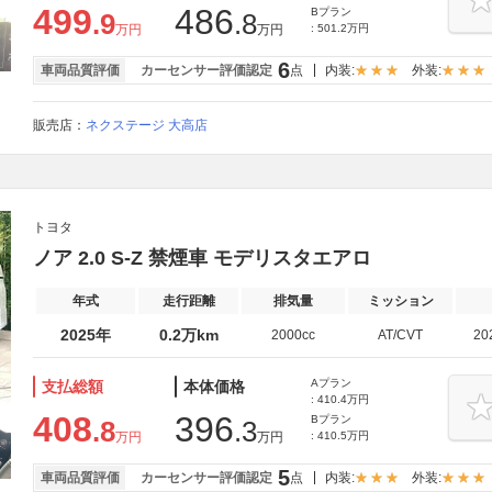
499
486
Bプラン
.9
.8
万円
万円
: 501.2万円
6
車両品質評価
カーセンサー評価認定
点
内装:
外装:
販売店：
ネクステージ 大高店
トヨタ
ノア 2.0 S-Z 禁煙車 モデリスタエアロ
年式
走行距離
排気量
ミッション
2025年
0.2万km
2000cc
AT/CVT
20
Aプラン
支払総額
本体価格
: 410.4万円
408
396
Bプラン
.8
.3
万円
万円
: 410.5万円
5
車両品質評価
カーセンサー評価認定
点
内装:
外装: