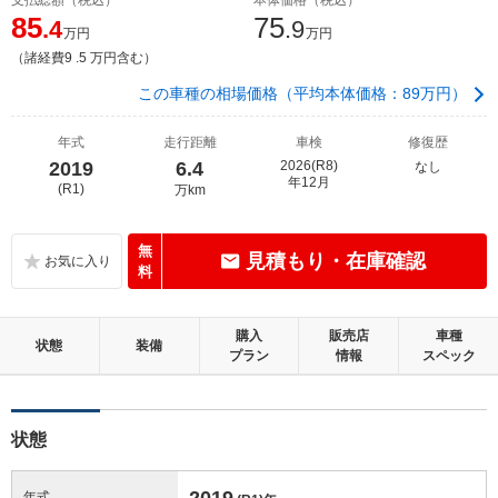
85
75
.4
.9
万円
万円
（諸経費9 .5 万円含む）
この車種の相場価格（平均本体価格：89万円）
年式
走行距離
車検
修復歴
2019
6.4
2026(R8)
なし
年12月
(R1)
万km
無
見積もり・在庫確認
料
購入
販売店
車種
状態
装備
プラン
情報
スペック
状態
2019
年式