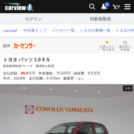
carview!
検索
通知
i
ログイン
ID新規取得
中古車トップ
メーカー一覧
トヨタの車種一覧
トヨタの
carview!
提供：
お気に入り
最近見た
一覧を見る
中古車
トヨタ パッソ 1.0 X S
衝突被害軽減ブレーキ 横滑防止装置/
支払総額：
85.4
万円
本体価格：
75.9
万円
諸経費：
9.5
万円
年式：
2019
年
走行距離：
6.4
万km
修復歴：
なし
1
/
20