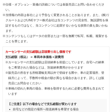
※仕様・オプション・装備の詳細については各販売店にお問い合わせくださ
い。
※当情報の内容は各社により予告なく変更されることがあります。また、(株)リ
クルートおよびLINEヤフー株式会社は当コンテンツの完全性、無誤謬性を保
証するものではなく、当コンテンツに起因するいかなる損害の責も負いかね
ます。
※コンテンツもしくはデータの全部または一部を無断で転写、転載、複製する
ことを禁じます。
カーセンサーの支払総額は店頭乗り出し価格です
支払総額（税込） ＝ 車両本体価格＋諸費用
※カーセンサーの支払総額は店頭納車を前提にしています。自宅への納車
をご希望された場合などは、別途納車費用がかかります
※販売店の所在する所轄運輸支局以外で登録する際や、車の定置場所、登
録月によって、手数料や税金の額が異なる場合があります。詳しくは販
売店にお問合せください
※車検の切れた車両の場合、車検を取得するために必要な費用も含まれて
います
【ご注意】以下の場合などで支払総額が変わります
自宅などの指定の場所へ陸送納車を希望する場合