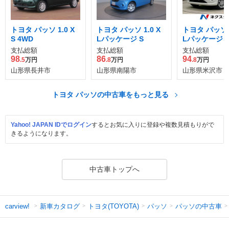
トヨタ パッソ 1.0 X
トヨタ パッソ 1.0 X
トヨタ パッソ 1
S 4WD
Lパッケージ S
Lパッケージ S
支払総額
支払総額
支払総額
98
86
94
.5
万円
.8
万円
.8
万円
山形県長井市
山形県南陽市
山形県米沢市
トヨタ パッソの中古車をもっと見る
Yahoo! JAPAN IDでログイン
するとお気に入りに登録や複数見積もりがで
きるようになります。
中古車トップへ
新車カタログ
トヨタ(TOYOTA)
パッソ
パッソの中古車
carview!