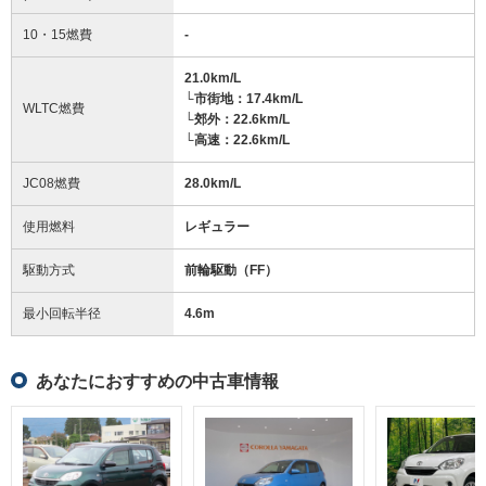
10・15燃費
-
21.0km/L
└市街地：17.4km/L
WLTC燃費
└郊外：22.6km/L
└高速：22.6km/L
JC08燃費
28.0km/L
使用燃料
レギュラー
駆動方式
前輪駆動（FF）
最小回転半径
4.6
m
あなたにおすすめの中古車情報