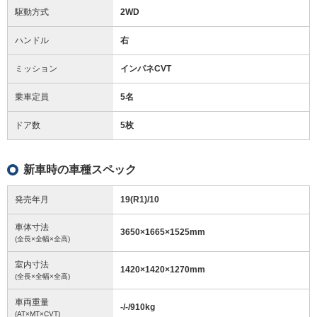
駆動方式
2WD
ハンドル
右
ミッション
インパネCVT
乗車定員
5名
ドア数
5枚
新車時の車種スペック
発売年月
19(R1)/10
車体寸法
3650
×
1665
×
1525
mm
(全長×全幅×全高)
室内寸法
1420
×
1420
×
1270
mm
(全長×全幅×全高)
車両重量
-/-/910
kg
(AT×MT×CVT)