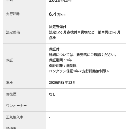
(R1)
年
6.4
走行距離
万km
法定整備付
法定整備
法定12ヶ月点検付※貨物など一部車両は6ヶ月
点検
保証付
詳細については、販売店にご確認ください。
保証
保証期間：1年
保証距離：無制限
ロングラン保証1年＜走行距離無制限＞
車検
2026(R8) 年12月
修復歴
なし
ワンオーナー
-
正規輸入車
-
禁煙車
-