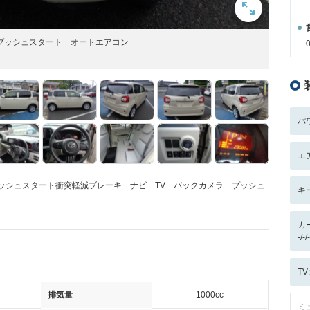
プッシュスタート オートエアコン
パ
エ
ッシュスタート衝突軽減ブレーキ ナビ TV バックカメラ プッシュ
キ
カ
-/
T
排気量
1000cc
ミ