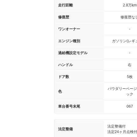
走行距離
2.8万km
修復歴
修復歴な
ワンオーナー
-
エンジン種別
ガソリン(レギ
過給機設定モデル
-
ハンドル
右
ドア数
5枚
パウダリーベージ
色
ック
車台番号末尾
067
法定整備付
法定整備
法定24ヶ月点検