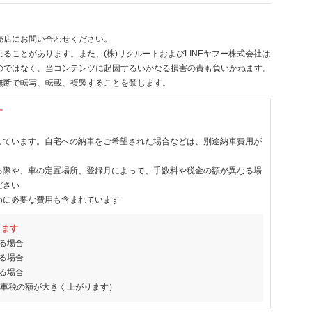
売店にお問い合わせください。
ることがあります。また、(株)リクルートおよびLINEヤフー株式会社は
のではなく、当コンテンツに起因するいかなる損害の責も負いかねます。
無断で転写、転載、複製することを禁じます。
す
しています。自宅への納車をご希望された場合などは、別途納車費用が
る際や、車の定置場所、登録月によって、手数料や税金の額が異なる場
ださい
めに必要な費用も含まれています
ります
る場合
る場合
る場合
動車税の額が大きく上がります）