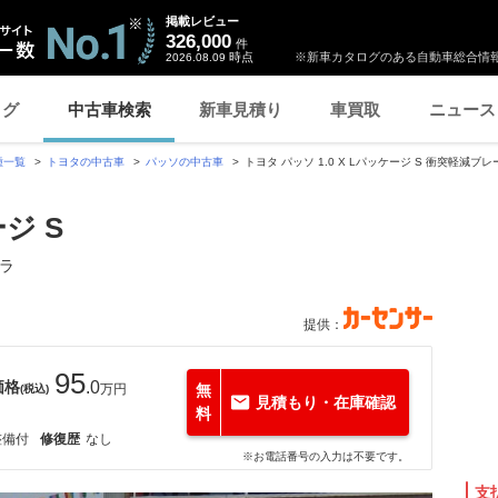
掲載レビュー
326,000
件
時点
※新車カタログのある自動車総合情報
2026.08.09
ログ
中古車検索
新車見積り
車買取
ニュース
種一覧
トヨタの中古車
パッソの中古車
トヨタ パッソ 1.0 X Lパッケージ S 衝突軽減
ージ S
ラ
提供：
95
価格
.0
万円
無
(税込)
見積もり・在庫確認
料
整備付
修復歴
なし
※お電話番号の入力は不要です。
支