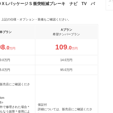
ス
0 X Lパッケージ S 衝突軽減ブレーキ ナビ TV バ
-
。上記の仕様・オプション・装備もご確認ください。
Aプラン
本プラン
希望ナンバープラン
08
109
.0
.0
万円
万円
3
.0
万円
14
.0
万円
5
.0
万円
95
.0
万円
販売店にご確認くださ
km
項○
保証付
外で修理された場合＊
詳細については、販売店にご確認くださ
もなう故障＊使用によ