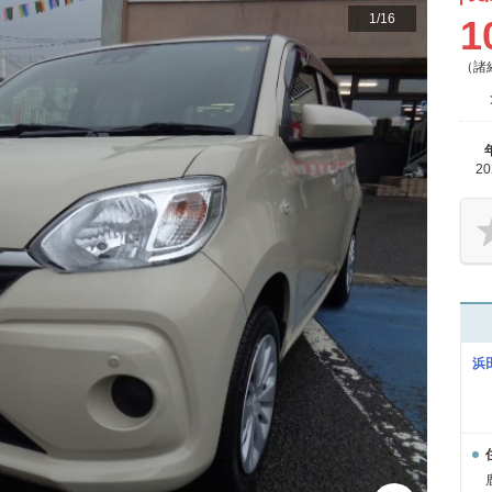
1
/
16
1
（諸
2
浜