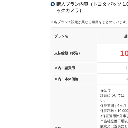
購入プラン内容（トヨタ パッソ 1.
ックカメラ）
※各プランで設定が異なる項目をまとめています
プラン名
基
1
支払総額（税込）
※内：諸費用
1
※内：本体価格
9
保証付
詳細については、
い。
保証期間：6ヶ月
保証距離：10,000
○保証適用除外事
＊当社提携工場以
故意又は過失にと