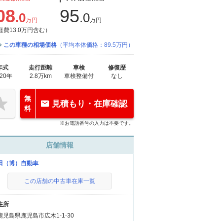
08
95
.0
.0
万円
万円
経費13.0万円含む）
この車種の相場価格
（平均本体価格：89.5万円）
年式
走行距離
車検
修復歴
020年
2.8万km
車検整備付
なし
無
見積もり・在庫確認
料
※お電話番号の入力は不要です。
店舗情報
田（博）自動車
この店舗の中古車在庫一覧
住所
鹿児島県鹿児島市広木1-1-30