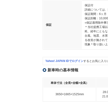
保証付
詳細については、
保証期間：6ヶ月
保証距離：10,000
○保証適用除外事
保証
＊当社提携工場以
耗、経年にともな
台風、地震、水害
る改造が施されて
現象＊取り扱い上
Yahoo! JAPAN IDでログイン
するとお気に入り
新車時の基本情報
車体寸法（全長×全幅×全高）
28
3650×1665×1525mm
21