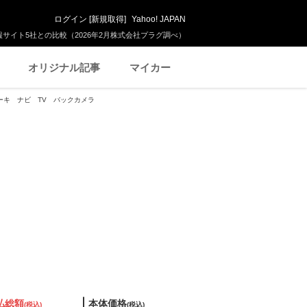
ログイン
[
新規取得
]
Yahoo! JAPAN
サイト5社との比較（2026年2月株式会社プラグ調べ）
オリジナル記事
マイカー
ブレーキ ナビ TV バックカメラ
払総額
本体価格
(税込)
(税込)