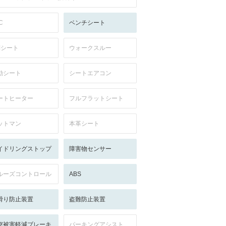
C
ベンチシート
列シート
ウォークスルー
動シート
シートエアコン
ートヒーター
フルフラットシート
ットマン
本革シート
イドリングストップ
障害物センサー
ルーズコントロール
ABS
滑り防止装置
盗難防止装置
突被害軽減ブレーキ
パーキングアシスト