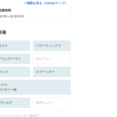
地図を見る（Yahoo!マップ）
営業時間
08:30〜18:30平日
装備
ワステ
パワーウィンドウ
アコン/クーラー
Wエアコン
ーレス
スマートキー
ーナビ
-/-/メモリー他
V:ワンセグ
後席モニター
ュージックプレイヤー接続可