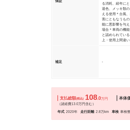
保証
る消耗、経年にと
退色、メッキ類の
える使用＊台風、
害にともなうもの
能に悪影響を与え
場合＊車両の機能
と認められている
上・使用上間違い
補足
-
108
支払総額
.0
本体
万円
(税込)
（諸経費13.0万円含む）
年式
2020年
走行距離
2.8万km
車検
車検