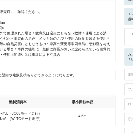
販売店にご確認ください。
エ
運転
km
項○
外で修理された場合＊故意又は過失にともなう故障＊使用による消
L
う劣化＊塗装面の退色、メッキ類のさび＊使用の限度を超える使用＊
等の自然災害にともなうもの＊車高の変更等車両機能に悪影響を与え
いる場合＊車両の機能に一般的に影響が無いと認められている感覚的
カ
・使用上間違い又は事故による不具合
-/
電
に登録や複数見積もりができるようになります。
フ
燃料消費率
最小回転半径
ロ
.0km/L（JC08モード走行）
4.6m
.0km/L（WLTCモード走行）
寒