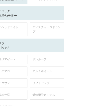
アバッグ
席/助手席/-/-
EDヘッドライト
ディスチャージドラン
プ
メラ
-/バック/-
動リアゲート
サンルーフ
ルエアロ
アルミホイール
ーダウン
リフトアップ
冷地仕様
過給機設定モデル