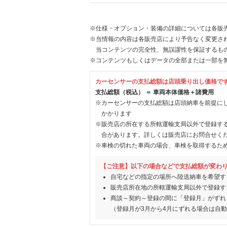
※仕様・オプション・装備の詳細については各販
※当情報の内容は各販売店により予告なく変更され
当コンテンツの完全性、無誤謬性を保証するも
※コンテンツもしくはデータの全部または一部を
カーセンサーの支払総額は店頭乗り出し価格で
支払総額（税込） ＝ 車両本体価格＋諸費用
※カーセンサーの支払総額は店頭納車を前提に
かかります
※販売店の所在する所轄運輸支局以外で登録す
合があります。詳しくは販売店にお問合せく
※車検の切れた車両の場合、車検を取得するた
【ご注意】以下の場合などで支払総額が変わ
自宅などの指定の場所へ陸送納車を希望す
販売店所在地の所轄運輸支局以外で登録す
商談～契約～登録の間に「登録月」がずれ
（登録月が3月から4月にずれる場合は自