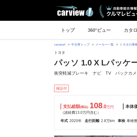
トップ
360°ビュー
カタ
carview!
中古車トップ
メーカー一覧
トヨタの車
トヨタ
パッソ 1.0 X Lパッケ
衝突軽減ブレーキ ナビ TV バックカメ
保証付
108
支払総額
.0
本体
万円
(税込)
（諸経費13.0万円含む）
年式
2020年
走行距離
2.8万km
車検
車検