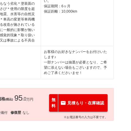
い。
もなう劣化＊塗装面の
保証期間：6ヶ月
さび＊使用の限度を超
保証距離：10,000km
地震、水害等の自然災
＊車高の変更等車両機
る改造が施されている
に一般的に影響が無い
感覚的現象＊取り扱い
又は事故による不具合
お客様のお好きなナンバーをお付けいた
します♪
一部ナンバーは抽選が必要となり、ご希
望に添えない場合もございますので、予
めご了承くださいませ！
95
価格
.0
万円
無
(税込)
見積もり・在庫確認
料
整備付
修復歴
なし
※お電話番号の入力は不要です。