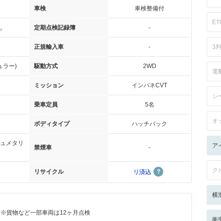
車検
車検整備付
ET
し
定期点検記録簿
-
正規輸入車
-
3
ュラー)
駆動方式
2WD
電
ミッション
インパネCVT
シ
乗車定員
5名
オ
ボディタイプ
ハッチバック
ュメタリ
ア
禁煙車
-
ク
リサイクル
リ済込
横
付※貨物など一部車両は12ヶ月点検
衝