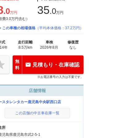
8
35
.0
.0
万円
万円
経費3.0万円含む）
この車種の相場価格
（平均本体価格：37.2万円）
年式
走行距離
車検
修復歴
014年
8.5万km
2026年8月
なし
無
見積もり・在庫確認
料
※お電話番号の入力は不要です。
店舗情報
ースタレンタカー鹿児島中央駅西口店
この店舗の中古車在庫一覧
住所
鹿児島県鹿児島市武2-5-1