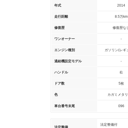
年式
2014
走行距離
8.5万km
修復歴
修復歴な
ワンオーナー
-
エンジン種別
ガソリン(レギ
過給機設定モデル
-
ハンドル
右
ドア数
5枚
色
カガミメタリ
車台番号末尾
096
法定整備付
法定整備