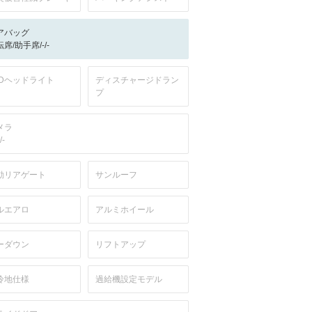
アバッグ
席/助手席/-/-
EDヘッドライト
ディスチャージドラン
プ
メラ
/-
動リアゲート
サンルーフ
ルエアロ
アルミホイール
ーダウン
リフトアップ
冷地仕様
過給機設定モデル