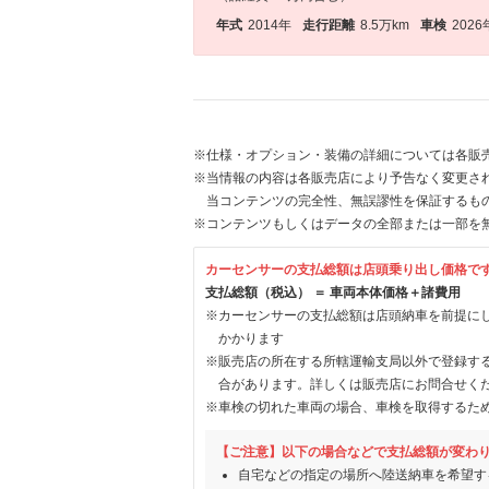
年式
2014年
走行距離
8.5万km
車検
2026
※仕様・オプション・装備の詳細については各販
※当情報の内容は各販売店により予告なく変更され
当コンテンツの完全性、無誤謬性を保証するも
※コンテンツもしくはデータの全部または一部を
カーセンサーの支払総額は店頭乗り出し価格で
支払総額（税込） ＝ 車両本体価格＋諸費用
※カーセンサーの支払総額は店頭納車を前提に
かかります
※販売店の所在する所轄運輸支局以外で登録す
合があります。詳しくは販売店にお問合せく
※車検の切れた車両の場合、車検を取得するた
【ご注意】以下の場合などで支払総額が変わ
自宅などの指定の場所へ陸送納車を希望す