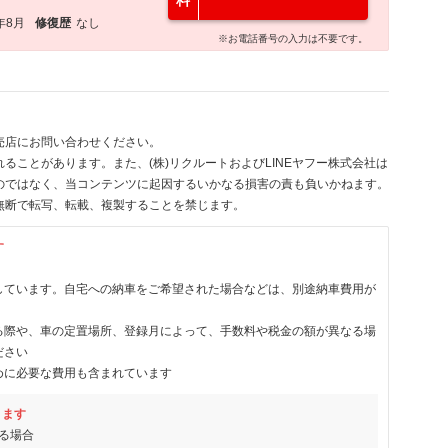
料
年8月
修復歴
なし
※お電話番号の入力は不要です。
売店にお問い合わせください。
ることがあります。また、(株)リクルートおよびLINEヤフー株式会社は
のではなく、当コンテンツに起因するいかなる損害の責も負いかねます。
無断で転写、転載、複製することを禁じます。
す
しています。自宅への納車をご希望された場合などは、別途納車費用が
る際や、車の定置場所、登録月によって、手数料や税金の額が異なる場
ださい
めに必要な費用も含まれています
ります
る場合