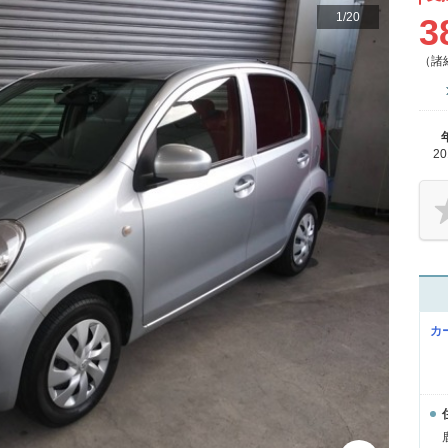
1
/
20
3
（諸
2
カ