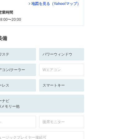
地図を見る（Yahoo!マップ）
営業時間
08:00〜20:00
装備
ワステ
パワーウィンドウ
アコン/クーラー
Wエアコン
ーレス
スマートキー
ーナビ
-/-/メモリー他
-
後席モニター
ュージックプレイヤー接続可