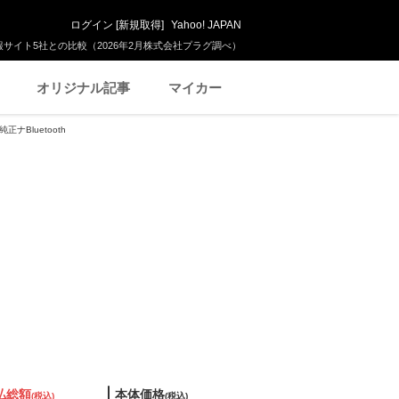
ログイン
[
新規取得
]
Yahoo! JAPAN
サイト5社との比較（2026年2月株式会社プラグ調べ）
オリジナル記事
マイカー
正ナBluetooth
払総額
本体価格
(税込)
(税込)