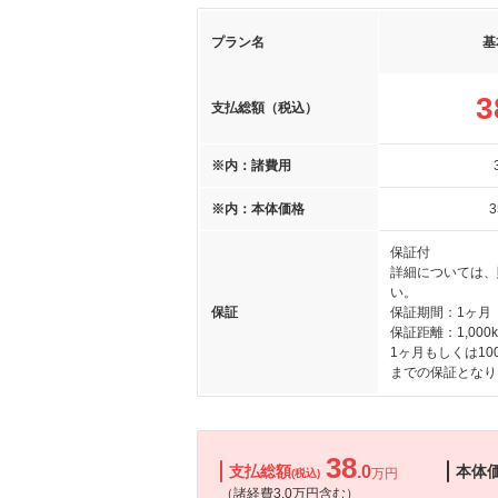
プラン名
基
3
支払総額（税込）
※内：諸費用
※内：本体価格
3
保証付
詳細については、
い。
保証
保証期間：1ヶ月
保証距離：1,000
1ヶ月もしくは10
までの保証となり
38
支払総額
.0
本体
万円
(税込)
（諸経費3.0万円含む）