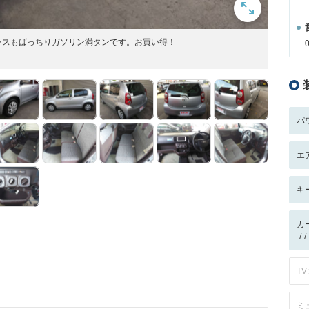
ンスもばっちりガソリン満タンです。お買い得！
パ
エ
キ
カ
-/
TV:
ミ