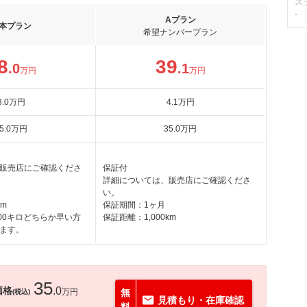
ス
-
Aプラン
本プラン
希望ナンバープラン
8
39
.0
.1
万円
万円
3
.0
万円
4
.1
万円
5
.0
万円
35
.0
万円
販売店にご確認くださ
保証付
詳細については、販売店にご確認くださ
い。
km
保証期間：1ヶ月
00キロどちらか早い方
保証距離：1,000km
ます。
35
価格
.0
万円
無
(税込)
見積もり・在庫確認