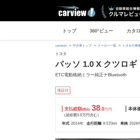
トップ
360°ビュー
カタ
carview!
中古車トップ
メーカー一覧
トヨタの車
トヨタ
パッソ 1.0 X クツロギ
ETC電動格納ミラー純正ナBluetooth
保証付
38
支払総額
.0
本体
万円
(税込)
（諸経費3.0万円含む）
年式
2014年
走行距離
8.5万km
車検
2026