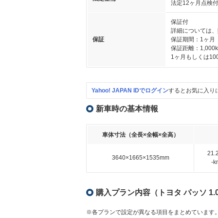
法定12ヶ月点検
保証付
詳細については、
保証
保証期間：1ヶ月
保証距離：1,000
1ヶ月もしくは1
Yahoo! JAPAN IDでログイン
するとお気に入り
新車時の基本情報
車体寸法（全長×全幅×全高）
21
3640×1665×1535mm
-
購入プラン内容（トヨタ パッソ 1.0 
※各プランで設定が異なる項目をまとめています