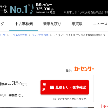
掲載レビュー
325,930
件
時点
※新車カタログのある自動車総合情報
2026.08.08
ログ
中古車検索
新車見積り
車買取
ニュース
種一覧
トヨタの中古車
パッソの中古車
トヨタ パッソ 1.0 X クツロギ ETC電動格納ミラー純
提供：
35
価格
.0
万円
無
(税込)
見積もり・在庫確認
料
年8月
修復歴
なし
※お電話番号の入力は不要です。
支