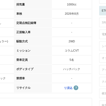
排気量
1000cc
ET
車検
2026年8月
3
し
定期点検記録簿
-
正規輸入車
-
電
ュラー)
駆動方式
2WD
シ
ミッション
コラムCVT
オ
乗車定員
5名
ボディタイプ
ハッチバック
ア
ック
禁煙車
-
ク
リサイクル
リ済込
横
衝