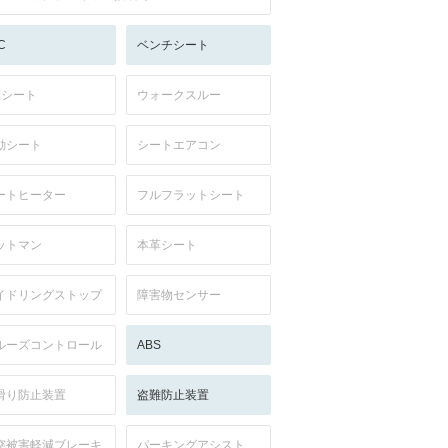
C
ベンチシート
列シート
ウォークスルー
動シート
シートエアコン
ートヒーター
フルフラットシート
ットマン
本革シート
イドリングストップ
障害物センサー
ルーズコントロール
ABS
滑り防止装置
盗難防止装置
突被害軽減ブレーキ
パーキングアシスト