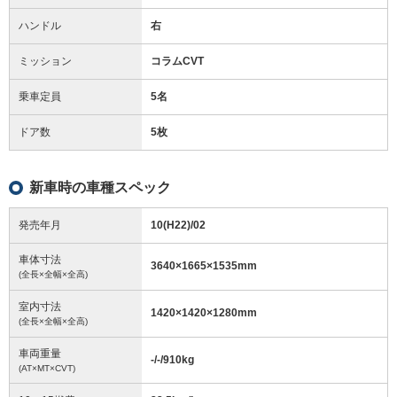
ハンドル
右
ミッション
コラムCVT
乗車定員
5名
ドア数
5枚
新車時の車種スペック
発売年月
10(H22)/02
車体寸法
3640
×
1665
×
1535
mm
(全長×全幅×全高)
室内寸法
1420
×
1420
×
1280
mm
(全長×全幅×全高)
車両重量
-/-/910
kg
(AT×MT×CVT)