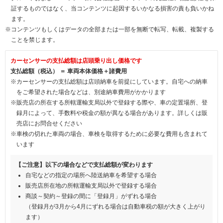
証するものではなく、当コンテンツに起因するいかなる損害の責も負いかね
ます。
※コンテンツもしくはデータの全部または一部を無断で転写、転載、複製する
ことを禁じます。
カーセンサーの支払総額は店頭乗り出し価格です
支払総額（税込） ＝ 車両本体価格＋諸費用
※カーセンサーの支払総額は店頭納車を前提にしています。自宅への納車
をご希望された場合などは、別途納車費用がかかります
※販売店の所在する所轄運輸支局以外で登録する際や、車の定置場所、登
録月によって、手数料や税金の額が異なる場合があります。詳しくは販
売店にお問合せください
※車検の切れた車両の場合、車検を取得するために必要な費用も含まれて
います
【ご注意】以下の場合などで支払総額が変わります
自宅などの指定の場所へ陸送納車を希望する場合
販売店所在地の所轄運輸支局以外で登録する場合
商談～契約～登録の間に「登録月」がずれる場合
（登録月が3月から4月にずれる場合は自動車税の額が大きく上がり
ます）