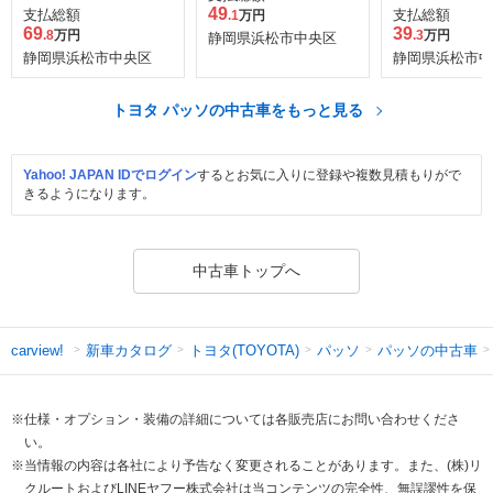
49
支払総額
支払総額
.1
万円
69
39
.8
万円
.3
万円
静岡県浜松市中央区
静岡県浜松市中央区
静岡県浜松市中
トヨタ パッソの中古車をもっと見る
Yahoo! JAPAN IDでログイン
するとお気に入りに登録や複数見積もりがで
きるようになります。
中古車トップへ
新車カタログ
トヨタ(TOYOTA)
パッソ
パッソの中古車
carview!
※仕様・オプション・装備の詳細については各販売店にお問い合わせくださ
い。
※当情報の内容は各社により予告なく変更されることがあります。また、(株)リ
クルートおよびLINEヤフー株式会社は当コンテンツの完全性、無誤謬性を保