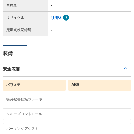
禁煙車
-
リサイクル
リ済込
定期点検記録簿
-
装備
安全装備
ABS
パワステ
衝突被害軽減ブレーキ
クルーズコントロール
パーキングアシスト