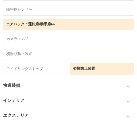
障害物センサー
エアバック：運転席/助手席/-/-
カメラ：-/-/-/-
横滑り防止装置
盗難防止装置
アイドリングストップ
快適装備
インテリア
エクステリア