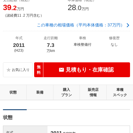
39
28
.2
.0
万円
万円
（諸経費11 .2 万円含む）
この車種の相場価格（平均本体価格：37万円）
年式
走行距離
車検
修復歴
2011
7.3
車検整備付
なし
(H23)
万km
無
見積もり・在庫確認
料
購入
販売店
車種
状態
装備
プラン
情報
スペック
状態
2011
年式