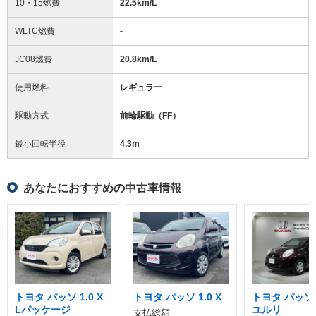
10・15燃費
22.5km/L
WLTC燃費
-
JC08燃費
20.8km/L
使用燃料
レギュラー
駆動方式
前輪駆動（FF）
最小回転半径
4.3
m
あなたにおすすめの中古車情報
トヨタ パッソ 1.0 X
トヨタ パッソ 1.0 X
トヨタ パッソ 1
Lパッケージ
ユルリ
支払総額