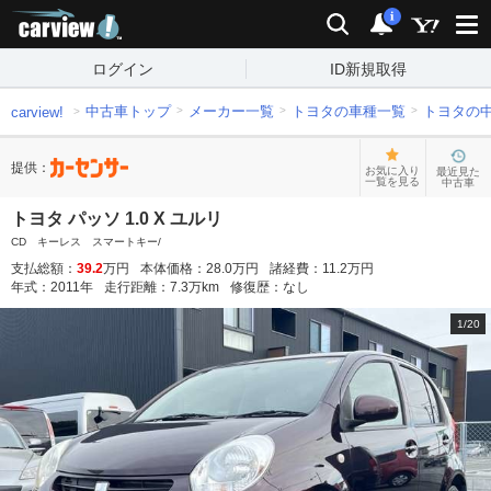
carview!
検索
通知
i
ログイン
ID新規取得
中古車トップ
メーカー一覧
トヨタの車種一覧
トヨタの
carview!
提供：
お気に入り
最近見た
一覧を見る
中古車
トヨタ パッソ 1.0 X ユルリ
CD キーレス スマートキー/
支払総額：
39.2
万円
本体価格：
28.0
万円
諸経費：
11.2
万円
年式：
2011
年
走行距離：
7.3
万km
修復歴：
なし
1
/
20