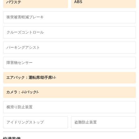
ABS
パワステ
衝突被害軽減ブレーキ
クルーズコントロール
パーキングアシスト
障害物センサー
エアバック：運転席/助手席/-/-
カメラ：-/-/バック/-
横滑り防止装置
アイドリングストップ
盗難防止装置
快適装備