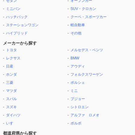
セダン
オープンカー
ミニバン
SUV・クロカン
ハッチバック
クーペ・スポーツカー
ステーションワゴン
軽自動車
ハイブリッド
その他
メーカーから探す
トヨタ
メルセデス・ベンツ
レクサス
BMW
日産
アウディ
ホンダ
フォルクスワーゲン
三菱
ポルシェ
マツダ
ミニ
スバル
プジョー
スズキ
シトロエン
ダイハツ
アルファ ロメオ
いすゞ
ボルボ
都道府県から探す