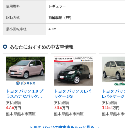
使用燃料
レギュラー
駆動方式
前輪駆動（FF）
最小回転半径
4.3
m
あなたにおすすめの中古車情報
トヨタ パッソ 1.0 プ
トヨタ パッソ X Lパ
トヨタ パッソ 1
ラスハナ Cパッケー
ッケージS
Lパッケージ
ジ
支払総額
支払総額
支払総額
47
74
115
.8
万円
.6
万円
.8
万円
熊本県熊本市西区
熊本県熊本市南区
熊本県熊本市中
トヨタ パッソの中古車をもっと見る