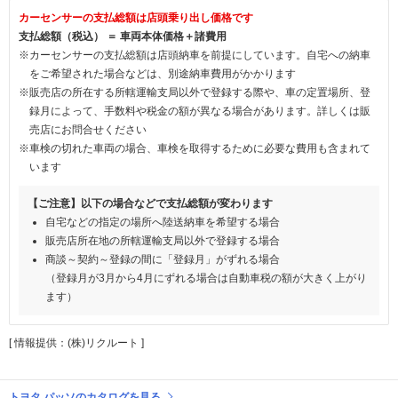
カーセンサーの支払総額は店頭乗り出し価格です
支払総額（税込） ＝ 車両本体価格＋諸費用
※カーセンサーの支払総額は店頭納車を前提にしています。自宅への納車
をご希望された場合などは、別途納車費用がかかります
※販売店の所在する所轄運輸支局以外で登録する際や、車の定置場所、登
録月によって、手数料や税金の額が異なる場合があります。詳しくは販
売店にお問合せください
※車検の切れた車両の場合、車検を取得するために必要な費用も含まれて
います
【ご注意】以下の場合などで支払総額が変わります
自宅などの指定の場所へ陸送納車を希望する場合
販売店所在地の所轄運輸支局以外で登録する場合
商談～契約～登録の間に「登録月」がずれる場合
（登録月が3月から4月にずれる場合は自動車税の額が大きく上がり
ます）
[ 情報提供：(株)リクルート ]
トヨタ パッソのカタログを見る