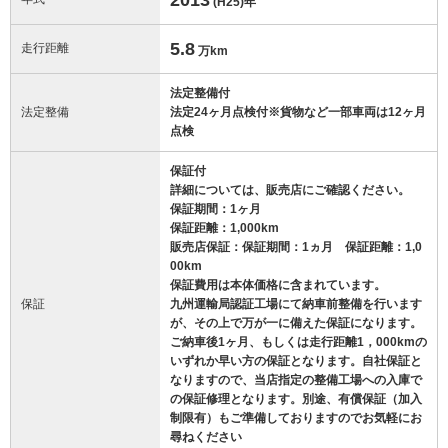
(H25)
年
5.8
走行距離
万km
法定整備付
法定整備
法定24ヶ月点検付※貨物など一部車両は12ヶ月
点検
保証付
詳細については、販売店にご確認ください。
保証期間：1ヶ月
保証距離：1,000km
販売店保証：保証期間：1ヵ月 保証距離：1,0
00km
保証費用は本体価格に含まれています。
保証
九州運輸局認証工場にて納車前整備を行います
が、その上で万が一に備えた保証になります。
ご納車後1ヶ月、もしくは走行距離1，000kmの
いずれか早い方の保証となります。自社保証と
なりますので、当店指定の整備工場への入庫で
の保証修理となります。別途、有償保証（加入
制限有）もご準備しておりますのでお気軽にお
尋ねください