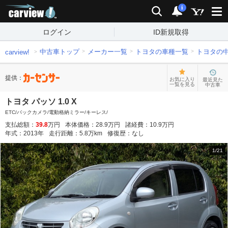
carview!
検索
通知
i
ログイン
ID新規取得
中古車トップ
メーカー一覧
トヨタの車種一覧
トヨタの
carview!
提供：
お気に入り
最近見た
一覧を見る
中古車
トヨタ パッソ 1.0 X
ETC/バックカメラ/電動格納ミラー/キーレス/
支払総額：
39.8
万円
本体価格：
28.9
万円
諸経費：
10.9
万円
年式：
2013
年
走行距離：
5.8
万km
修復歴：
なし
1
/
21