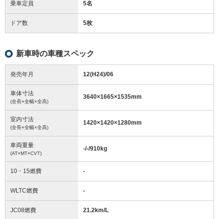
乗車定員
5名
ドア数
5枚
新車時の車種スペック
発売年月
12(H24)/06
車体寸法
3640
×
1665
×
1535
mm
(全長×全幅×全高)
室内寸法
1420
×
1420
×
1280
mm
(全長×全幅×全高)
車両重量
-/-/910
kg
(AT×MT×CVT)
10・15燃費
-
WLTC燃費
-
JC08燃費
21.2km/L