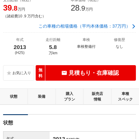
39
28
.8
.9
万円
万円
（諸経費10 .9 万円含む）
この車種の相場価格（平均本体価格：37万円）
年式
走行距離
車検
修復歴
2013
5.8
車検整備付
なし
(H25)
万km
無
見積もり・在庫確認
料
購入
販売店
車種
状態
装備
プラン
情報
スペック
状態
2013
年式