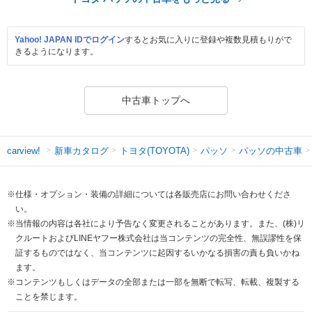
Yahoo! JAPAN IDでログイン
するとお気に入りに登録や複数見積もりがで
きるようになります。
中古車トップへ
新車カタログ
トヨタ(TOYOTA)
パッソ
パッソの中古車
carview!
※仕様・オプション・装備の詳細については各販売店にお問い合わせくださ
い。
※当情報の内容は各社により予告なく変更されることがあります。また、(株)リ
クルートおよびLINEヤフー株式会社は当コンテンツの完全性、無誤謬性を保
証するものではなく、当コンテンツに起因するいかなる損害の責も負いかね
ます。
※コンテンツもしくはデータの全部または一部を無断で転写、転載、複製する
ことを禁じます。