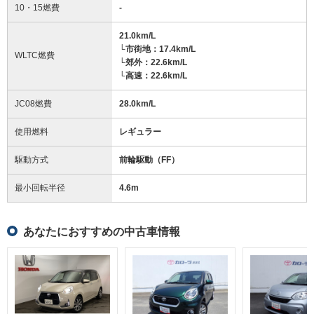
10・15燃費
-
21.0km/L
└市街地：17.4km/L
WLTC燃費
└郊外：22.6km/L
└高速：22.6km/L
JC08燃費
28.0km/L
使用燃料
レギュラー
駆動方式
前輪駆動（FF）
最小回転半径
4.6
m
あなたにおすすめの中古車情報