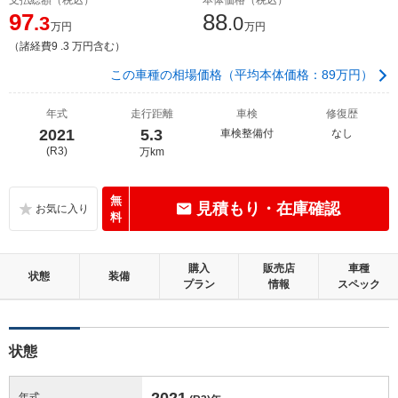
97
88
.3
.0
万円
万円
（諸経費9 .3 万円含む）
この車種の相場価格（平均本体価格：89万円）
年式
走行距離
車検
修復歴
2021
5.3
車検整備付
なし
(R3)
万km
無
見積もり・在庫確認
料
購入
販売店
車種
状態
装備
プラン
情報
スペック
状態
2021
年式