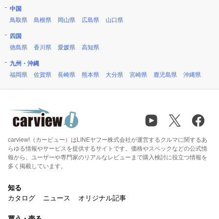
中国
鳥取県
島根県
岡山県
広島県
山口県
四国
徳島県
香川県
愛媛県
高知県
九州・沖縄
福岡県
佐賀県
長崎県
熊本県
大分県
宮崎県
鹿児島県
沖縄県
carview!（カービュー）はLINEヤフー株式会社が運営するクルマに関するあ
らゆる情報やサービスを提供するサイトです。価格やスペックなどの公式情
報から、ユーザーや専門家のリアルなレビューまで購入検討に役立つ情報を
多く掲載しています。
知る
カタログ
ニュース
オリジナル記事
買う・売る