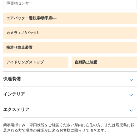
障害物センサー
エアバック：運転席/助手席/-/-
カメラ：-/-/バック/-
横滑り防止装置
アイドリングストップ
盗難防止装置
快適装備
インテリア
エクステリア
簡易清掃すみ 車両状態をご確認ください県内に在住の方、または鹿児島に転
居される方で現車の確認が出来るお客様に限らせて頂きます。