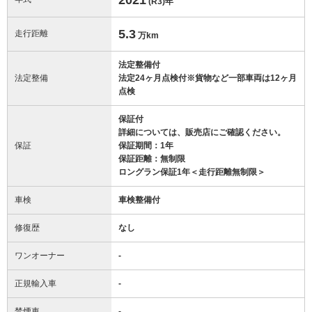
(R3)
年
5.3
走行距離
万km
法定整備付
法定整備
法定24ヶ月点検付※貨物など一部車両は12ヶ月
点検
保証付
詳細については、販売店にご確認ください。
保証
保証期間：1年
保証距離：無制限
ロングラン保証1年＜走行距離無制限＞
車検
車検整備付
修復歴
なし
ワンオーナー
-
正規輸入車
-
禁煙車
-