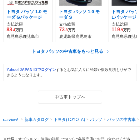
トヨタ パッソ 1.0 モ
トヨタ パッソ 1.0 モ
トヨタ パッソ 1
ーダ Gパッケージ
ーダ S
Lパッケージ
支払総額
支払総額
支払総額
88
73
119
.4
万円
.8
万円
.9
万円
鹿児島県鹿児島市
鹿児島県鹿児島市
鹿児島県鹿児島
トヨタ パッソの中古車をもっと見る
Yahoo! JAPAN IDでログイン
するとお気に入りに登録や複数見積もりがで
きるようになります。
中古車トップへ
新車カタログ
トヨタ(TOYOTA)
パッソ
パッソの中古車
carview!
※仕様・オプション・装備の詳細については各販売店にお問い合わせくださ