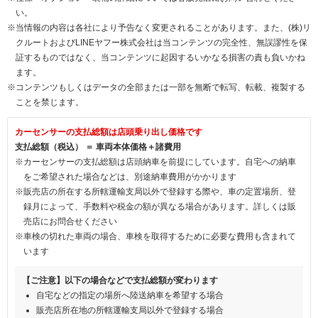
い。
※当情報の内容は各社により予告なく変更されることがあります。また、(株)リ
クルートおよびLINEヤフー株式会社は当コンテンツの完全性、無誤謬性を保
証するものではなく、当コンテンツに起因するいかなる損害の責も負いかね
ます。
※コンテンツもしくはデータの全部または一部を無断で転写、転載、複製する
ことを禁じます。
カーセンサーの支払総額は店頭乗り出し価格です
支払総額（税込） ＝ 車両本体価格＋諸費用
※カーセンサーの支払総額は店頭納車を前提にしています。自宅への納車
をご希望された場合などは、別途納車費用がかかります
※販売店の所在する所轄運輸支局以外で登録する際や、車の定置場所、登
録月によって、手数料や税金の額が異なる場合があります。詳しくは販
売店にお問合せください
※車検の切れた車両の場合、車検を取得するために必要な費用も含まれて
います
【ご注意】以下の場合などで支払総額が変わります
自宅などの指定の場所へ陸送納車を希望する場合
販売店所在地の所轄運輸支局以外で登録する場合