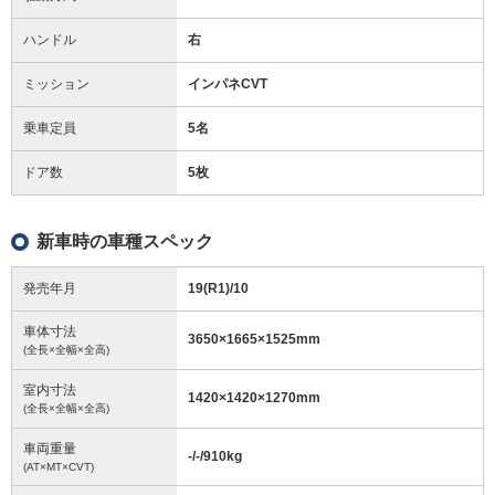
ハンドル
右
ミッション
インパネCVT
乗車定員
5名
ドア数
5枚
新車時の車種スペック
発売年月
19(R1)/10
車体寸法
3650
×
1665
×
1525
mm
(全長×全幅×全高)
室内寸法
1420
×
1420
×
1270
mm
(全長×全幅×全高)
車両重量
-/-/910
kg
(AT×MT×CVT)