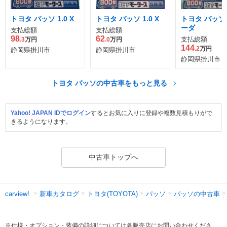
トヨタ パッソ 1.0 X
トヨタ パッソ 1.0 X
トヨタ パッソ 1
ーダ
支払総額
支払総額
98
62
支払総額
.3
万円
.0
万円
144
.2
万円
静岡県掛川市
静岡県掛川市
静岡県掛川市
トヨタ パッソの中古車をもっと見る
Yahoo! JAPAN IDでログイン
するとお気に入りに登録や複数見積もりがで
きるようになります。
中古車トップへ
新車カタログ
トヨタ(TOYOTA)
パッソ
パッソの中古車
carview!
※仕様・オプション・装備の詳細については各販売店にお問い合わせくださ