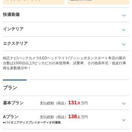
快適装備
インテリア
エクステリア
純正ナビ/バックカメラ/LEDヘッドライト/プッシュボタンスタート本店の展示
台数は1500台以上!!ピッカピカの未使用車、試乗車、その他高年式・低走行車
両を多数展示中！
プラン
131
基本プラン
支払総額（税込）
.9
万円
138
Aプラン
支払総額（税込）
.1
万円
■パイオニアディスプレイオーディオ付価格