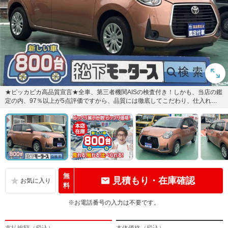
★ピッカピカ高品質宣言★全車、第三者機関AISの検査付き！しかも、当店の鑑
定の内、97％以上が5点評価ですから、品質には徹底してこだわり、仕入れ、
管理を行っております。
無
見積もり・在庫確認
料
※お電話番号の入力は不要です。
支払総額（税込）
本体価格（税込）