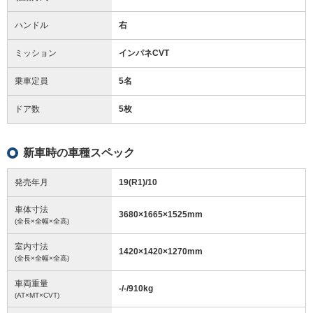
ハンドル
右
ミッション
インパネCVT
乗車定員
5名
ドア数
5枚
新車時の車種スペック
発売年月
19(R1)/10
車体寸法
3680
×
1665
×
1525
mm
(全長×全幅×全高)
室内寸法
1420
×
1420
×
1270
mm
(全長×全幅×全高)
車両重量
-/-/910
kg
(AT×MT×CVT)