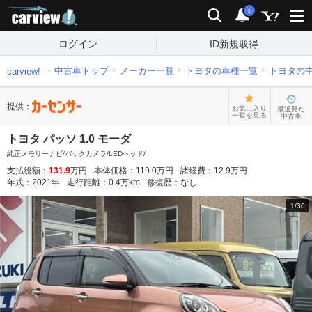
carview!
検索
通知
i
ログイン
ID新規取得
中古車トップ
メーカー一覧
トヨタの車種一覧
トヨタの
carview!
提供：
お気に入り
最近見た
一覧を見る
中古車
トヨタ パッソ 1.0 モーダ
純正メモリーナビ/バックカメラ/LEDヘッド/
支払総額：
131.9
万円
本体価格：
119.0
万円
諸経費：
12.9
万円
年式：
2021
年
走行距離：
0.4
万km
修復歴：
なし
1
/
30