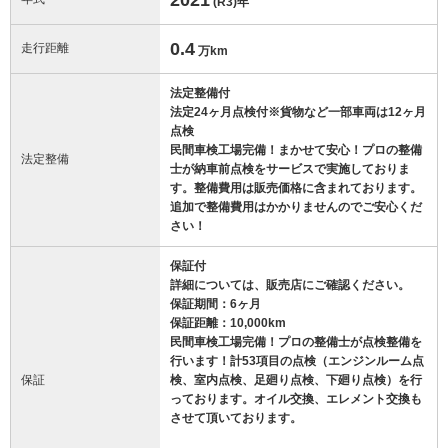
(R3)
年
0.4
走行距離
万km
法定整備付
法定24ヶ月点検付※貨物など一部車両は12ヶ月
点検
民間車検工場完備！まかせて安心！プロの整備
法定整備
士が納車前点検をサービスで実施しておりま
す。整備費用は販売価格に含まれております。
追加で整備費用はかかりませんのでご安心くだ
さい！
保証付
詳細については、販売店にご確認ください。
保証期間：6ヶ月
保証距離：10,000km
民間車検工場完備！プロの整備士が点検整備を
行います！計53項目の点検（エンジンルーム点
保証
検、室内点検、足廻り点検、下廻り点検）を行
っております。オイル交換、エレメント交換も
させて頂いております。