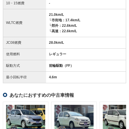
10・15燃費
-
21.0km/L
└市街地：17.4km/L
WLTC燃費
└郊外：22.6km/L
└高速：22.6km/L
JC08燃費
28.0km/L
使用燃料
レギュラー
駆動方式
前輪駆動（FF）
最小回転半径
4.6
m
あなたにおすすめの中古車情報