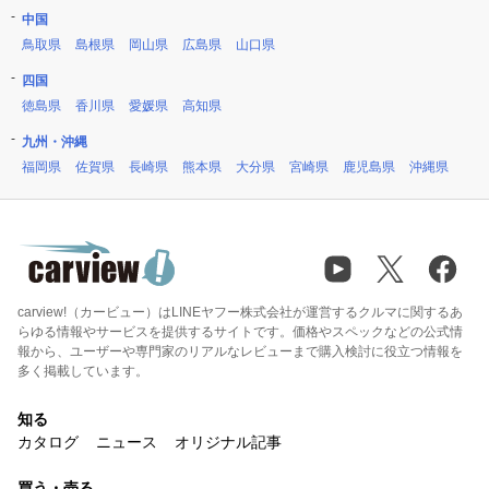
中国
鳥取県
島根県
岡山県
広島県
山口県
四国
徳島県
香川県
愛媛県
高知県
九州・沖縄
福岡県
佐賀県
長崎県
熊本県
大分県
宮崎県
鹿児島県
沖縄県
carview!（カービュー）はLINEヤフー株式会社が運営するクルマに関するあ
らゆる情報やサービスを提供するサイトです。価格やスペックなどの公式情
報から、ユーザーや専門家のリアルなレビューまで購入検討に役立つ情報を
多く掲載しています。
知る
カタログ
ニュース
オリジナル記事
買う・売る