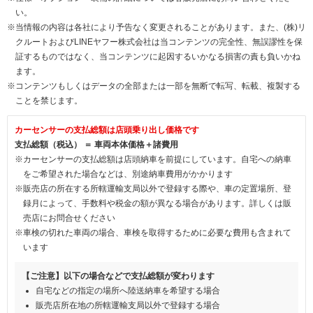
い。
※当情報の内容は各社により予告なく変更されることがあります。また、(株)リ
クルートおよびLINEヤフー株式会社は当コンテンツの完全性、無誤謬性を保
証するものではなく、当コンテンツに起因するいかなる損害の責も負いかね
ます。
※コンテンツもしくはデータの全部または一部を無断で転写、転載、複製する
ことを禁じます。
カーセンサーの支払総額は店頭乗り出し価格です
支払総額（税込） ＝ 車両本体価格＋諸費用
※カーセンサーの支払総額は店頭納車を前提にしています。自宅への納車
をご希望された場合などは、別途納車費用がかかります
※販売店の所在する所轄運輸支局以外で登録する際や、車の定置場所、登
録月によって、手数料や税金の額が異なる場合があります。詳しくは販
売店にお問合せください
※車検の切れた車両の場合、車検を取得するために必要な費用も含まれて
います
【ご注意】以下の場合などで支払総額が変わります
自宅などの指定の場所へ陸送納車を希望する場合
販売店所在地の所轄運輸支局以外で登録する場合