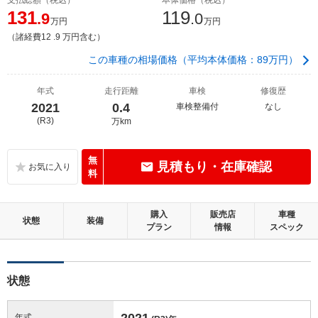
131
119
.9
.0
万円
万円
（諸経費12 .9 万円含む）
この車種の相場価格（平均本体価格：89万円）
年式
走行距離
車検
修復歴
2021
0.4
車検整備付
なし
(R3)
万km
無
見積もり・在庫確認
料
購入
販売店
車種
状態
装備
プラン
情報
スペック
状態
2021
年式