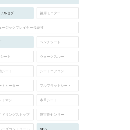
V:フルセグ
後席モニター
ュージックプレイヤー接続可
C
ベンチシート
列シート
ウォークスルー
動シート
シートエアコン
ートヒーター
フルフラットシート
ットマン
本革シート
イドリングストップ
障害物センサー
ルーズコントロール
ABS