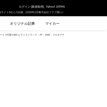
ログイン
[
新規取得
]
Yahoo! JAPAN
サイト5社との比較（2026年2月株式会社プラグ調べ）
オリジナル記事
マイカー
ード 3方開 4WD ピクシストラック・AT・4WD・フルセグナ