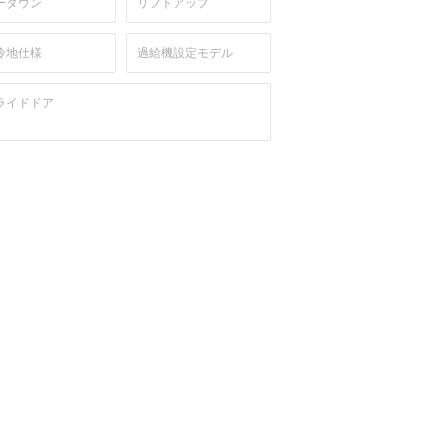
ーダウン
リフトアップ
冷地仕様
過給機設定モデル
ライドドア