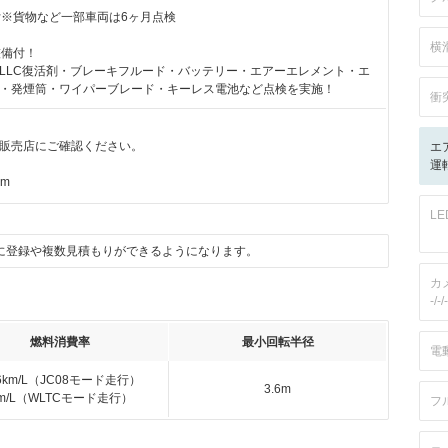
付※貨物など一部車両は6ヶ月点検
横
整備付！
LLC復活剤・ブレーキフルード・バッテリー・エアーエレメント・エ
・発煙筒・ワイパーブレード・キーレス電池など点検を実施！
衝
販売店にご確認ください。
エ
運転
km
L
に登録や複数見積もりができるようになります。
カ
-/-/-
燃料消費率
最小回転半径
電
.6km/L（JC08モード走行）
3.6m
km/L（WLTCモード走行）
フ