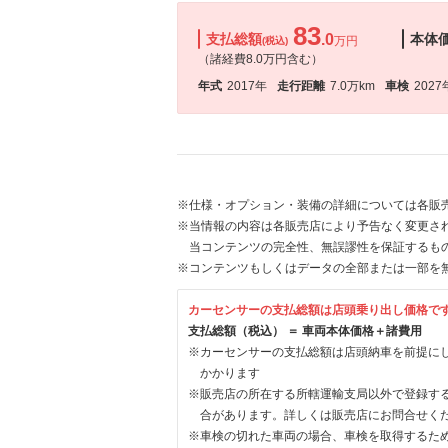
83
支払総額
.0
本体
万円
(税込)
（諸経費8.0万円含む）
年式
2017年
走行距離
7.0万km
車検
2027
※仕様・オプション・装備の詳細については各販
※当情報の内容は各販売店により予告なく変更され
当コンテンツの完全性、無誤謬性を保証するも
※コンテンツもしくはデータの全部または一部を
カーセンサーの支払総額は店頭乗り出し価格で
支払総額（税込） ＝ 車両本体価格＋諸費用
※カーセンサーの支払総額は店頭納車を前提に
かかります
※販売店の所在する所轄運輸支局以外で登録す
合があります。詳しくは販売店にお問合せく
※車検の切れた車両の場合、車検を取得するた