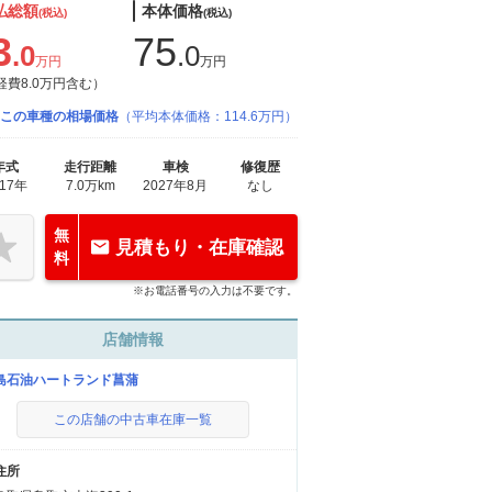
払総額
本体価格
(税込)
(税込)
3
75
.0
.0
万円
万円
経費8.0万円含む）
この車種の相場価格
（平均本体価格：114.6万円）
年式
走行距離
車検
修復歴
017年
7.0万km
2027年8月
なし
無
見積もり・在庫確認
料
※お電話番号の入力は不要です。
店舗情報
島石油ハートランド菖蒲
この店舗の中古車在庫一覧
住所