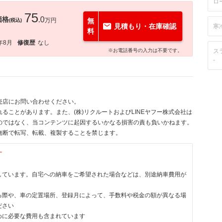
ロ
75
価格
.0
万円
無
(税込)
見積もり・在庫確認
寒
料
年8月
修復歴
なし
※お電話番号の入力は不要です。
ス
-
売店にお問い合わせください。
ることがあります。また、(株)リクルートおよびLINEヤフー株式会社は
のではなく、当コンテンツに起因するいかなる損害の責も負いかねます。
無断で転写、転載、複製することを禁じます。
す
しています。自宅への納車をご希望された場合などは、別途納車費用が
る際や、車の定置場所、登録月によって、手数料や税金の額が異なる場
ださい
めに必要な費用も含まれています