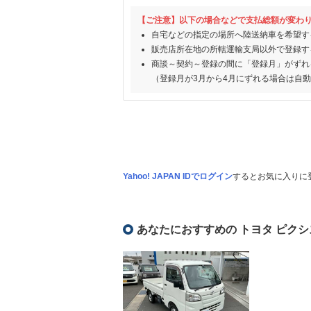
【ご注意】以下の場合などで支払総額が変わ
自宅などの指定の場所へ陸送納車を希望す
販売店所在地の所轄運輸支局以外で登録す
商談～契約～登録の間に「登録月」がずれ
（登録月が3月から4月にずれる場合は自
Yahoo! JAPAN IDでログイン
するとお気に入りに
あなたにおすすめの トヨタ ピクシ