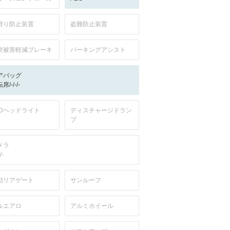
滑り防止装置
盗難防止装置
突被害軽減ブレーキ
パーキングアシスト
アバッグ
席/-/-/-
EDヘッドライト
ディスチャージドラン
プ
メラ
/-
動リアゲート
サンルーフ
ルエアロ
アルミホイール