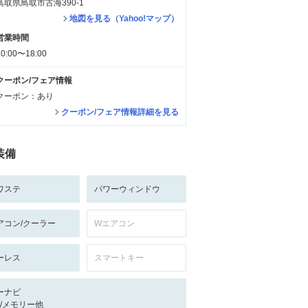
鳥取県鳥取市古海390-1
地図を見る（Yahoo!マップ）
営業時間
10:00〜18:00
クーポン/フェア情報
クーポン：あり
クーポン/フェア情報詳細を見る
装備
ワステ
パワーウィンドウ
アコン/クーラー
Wエアコン
ーレス
スマートキー
ーナビ
-/-/メモリー他