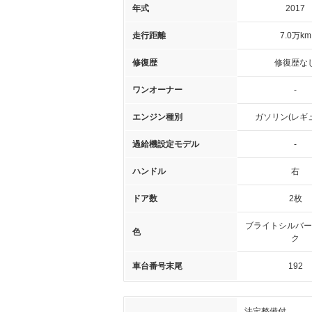
年式
2017
走行距離
7.0万km
修復歴
修復歴な
ワンオーナー
-
エンジン種別
ガソリン(レギ
過給機設定モデル
-
ハンドル
右
ドア数
2枚
ブライトシルバー
色
ク
車台番号末尾
192
法定整備付