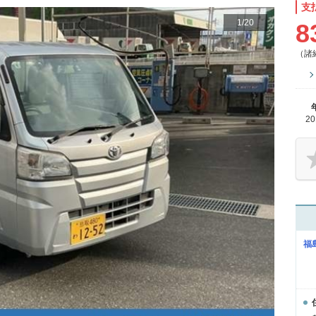
支
1
/
20
8
（諸
2
福