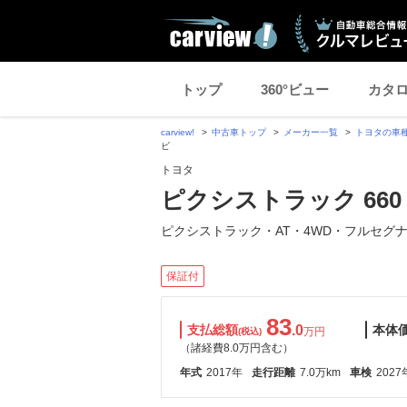
トップ
360°ビュー
カタ
carview!
中古車トップ
メーカー一覧
トヨタの車
ビ
トヨタ
ピクシストラック 660
ピクシストラック・AT・4WD・フルセグ
保証付
83
支払総額
.0
本体
万円
(税込)
（諸経費8.0万円含む）
年式
2017年
走行距離
7.0万km
車検
2027