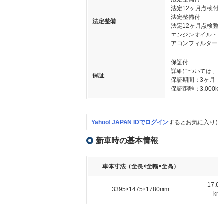
法定12ヶ月点検
法定整備付
法定整備
法定12ヶ月点検
エンジンオイル・
アコンフィルター
保証付
詳細については、
保証
保証期間：3ヶ月
保証距離：3,000
Yahoo! JAPAN IDでログイン
するとお気に入り
新車時の基本情報
車体寸法（全長×全幅×全高）
17
3395×1475×1780mm
-