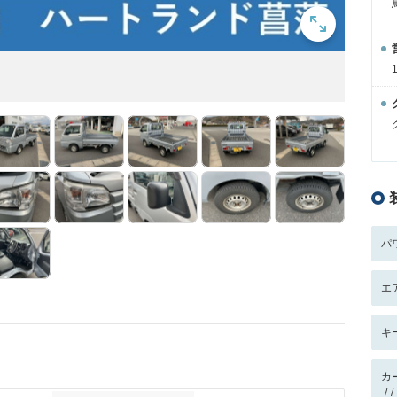
パ
エ
キ
カ
-/