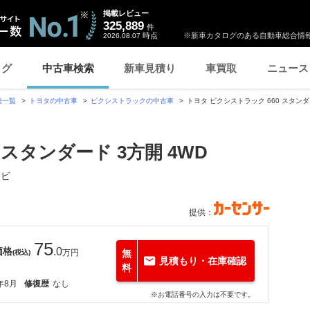
掲載レビュー
325,889
件
時点
※新車カタログのある自動車総合情報
2026.08.07
ログ
中古車検索
新車見積り
車買取
ニュース
種一覧
トヨタの中古車
ピクシストラックの中古車
トヨタ ピクシストラック 660 スタンダ
 スタンダード 3方開 4WD
ナビ
提供：
75
価格
.0
万円
無
(税込)
見積もり・在庫確認
料
年8月
修復歴
なし
※お電話番号の入力は不要です。