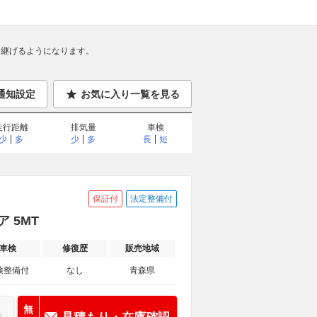
継げるようになります。
通知設定
お気に入り一覧を見る
走行距離
排気量
車検
少
多
少
多
長
短
保証付
法定整備付
 5MT
車検
修復歴
販売地域
検整備付
なし
青森県
無