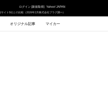
ログイン
[
新規取得
]
Yahoo! JAPAN
サイト5社との比較（2026年2月株式会社プラグ調べ）
オリジナル記事
マイカー