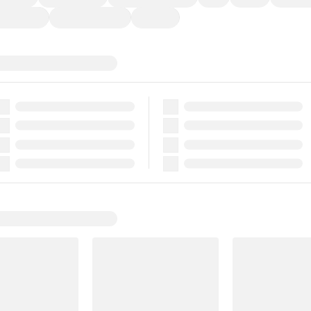
ーポンあり
車両品質評価書付
新着車両