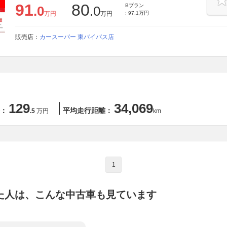
91
80
Bプラン
.0
.0
万円
万円
: 97.1万円
販売店：
カースーパー 東バイパス店
129
34,069
：
平均走行距離：
.5
万円
km
1
た人は、こんな中古車も見ています