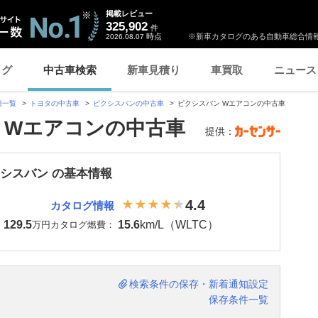
掲載レビュー
325,902
件
時点
※新車カタログのある自動車総合情報
2026.08.07
ログ
中古車検索
新車見積り
車買取
ニュース
種一覧
トヨタの中古車
ピクシスバンの中古車
ピクシスバン Wエアコンの中古車
 Wエアコンの中古車
提供：
クシスバン の基本情報
4.4
カタログ情報
129.5
15.6
km/L（WLTC）
：
万円
カタログ燃費：
検索条件の保存・新着通知設定
保存条件一覧