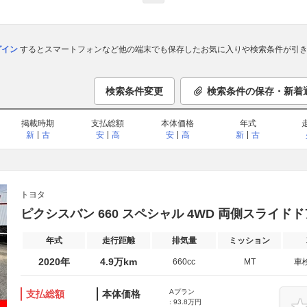
ログイン
するとスマートフォンなど他の端末でも保存したお気に入りや検索条件が引き
検索条件変更
検索条件の保存・新着
掲載時期
支払総額
本体価格
年式
新
古
安
高
安
高
新
古
トヨタ
ピクシスバン 660 スペシャル 4WD 両側スライドドア
年式
走行距離
排気量
ミッション
2020年
4.9万km
660cc
MT
車
Aプラン
支払総額
本体価格
: 93.8万円