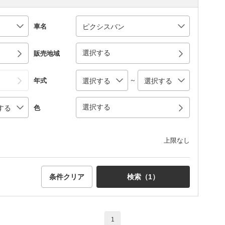
車名
選択する
販売地域
～
年式
選択する
色
上限なし
条件クリア
検索（
1
）
1