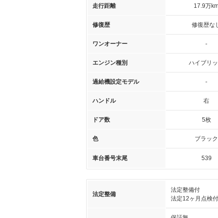
走行距離
17.9万k
修復歴
修復歴な
ワンオーナー
-
エンジン種別
ハイブリッ
過給機設定モデル
-
ハンドル
右
ドア数
5枚
色
ブラック
車台番号末尾
539
法定整備付
法定整備
法定12ヶ月点検
保証無