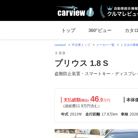
トップ
360°ビュー
カタ
carview!
中古車トップ
メーカー一覧
トヨタの車
トヨタ
プリウス 1.8 S
盗難防止装置・スマートキー・ディスプレ
46
支払総額
.9
本体
万円
(税込)
（諸経費11.9万円含む）
年式
2013年
走行距離
17.9万km
車検
202