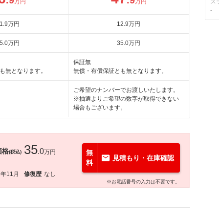
.9
.9
万円
万円
ス
-
1
.9
万円
12
.9
万円
5
.0
万円
35
.0
万円
保証無
も無となります。
無償・有償保証とも無となります。
ご希望のナンバーでお渡しいたします。
※抽選よりご希望の数字が取得できない
場合もございます。
35
価格
.0
万円
無
(税込)
見積もり・在庫確認
料
6年11月
修復歴
なし
※お電話番号の入力は不要です。