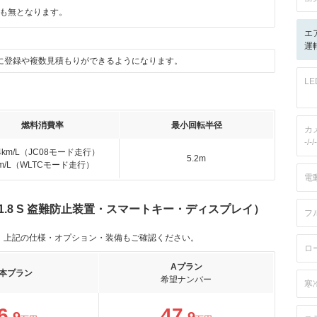
も無となります。
エ
運
に登録や複数見積もりができるようになります。
L
燃料消費率
最小回転半径
カ
-/-/-
.4km/L（JC08モード走行）
5.2m
km/L（WLTCモード走行）
電
1.8 S 盗難防止装置・スマートキー・ディスプレイ）
フ
。上記の仕様・オプション・装備もご確認ください。
ロ
Aプラン
本プラン
希望ナンバー
寒
6
47