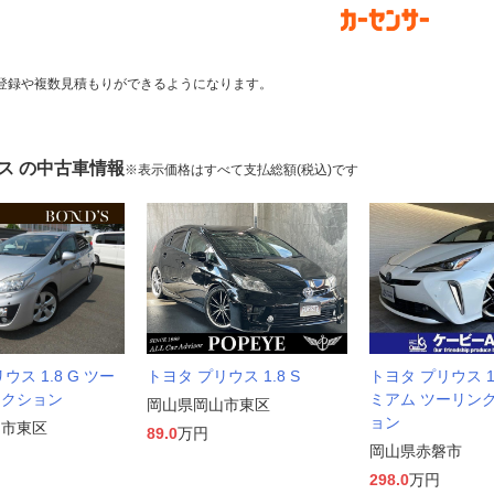
登録や複数見積もりができるようになります。
ス の中古車情報
※表示価格はすべて支払総額(税込)です
ウス 1.8 G ツー
トヨタ プリウス 1.8 S
トヨタ プリウス 1.
レクション
ミアム ツーリン
岡山県岡山市東区
ョン
山市東区
89.0
万円
岡山県赤磐市
298.0
万円