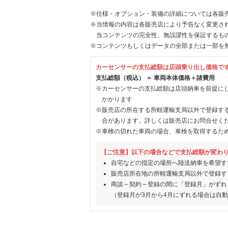
※仕様・オプション・装備の詳細については各販
※当情報の内容は各販売店により予告なく変更され
当コンテンツの完全性、無誤謬性を保証するも
※コンテンツもしくはデータの全部または一部を
カーセンサーの支払総額は店頭乗り出し価格で
支払総額（税込） ＝ 車両本体価格＋諸費用
※カーセンサーの支払総額は店頭納車を前提に
かかります
※販売店の所在する所轄運輸支局以外で登録す
合があります。詳しくは販売店にお問合せく
※車検の切れた車両の場合、車検を取得するた
【ご注意】以下の場合などで支払総額が変わ
自宅などの指定の場所へ陸送納車を希望す
販売店所在地の所轄運輸支局以外で登録す
商談～契約～登録の間に「登録月」がずれ
（登録月が3月から4月にずれる場合は自