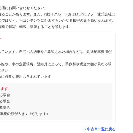
売店にお問い合わせください。
ることがあります。また、(株)リクルートおよびLINEヤフー株式会社は
のではなく、当コンテンツに起因するいかなる損害の責も負いかねます。
無断で転写、転載、複製することを禁じます。
す
しています。自宅への納車をご希望された場合などは、別途納車費用が
る際や、車の定置場所、登録月によって、手数料や税金の額が異なる場
ださい
めに必要な費用も含まれています
ります
る場合
る場合
る場合
動車税の額が大きく上がります）
中古車一覧に戻る