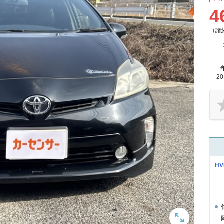
4
（諸
2
H