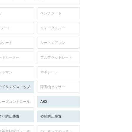
C
ベンチシート
列シート
ウォークスルー
動シート
シートエアコン
ートヒーター
フルフラットシート
ットマン
本革シート
イドリングストップ
障害物センサー
ルーズコントロール
ABS
滑り防止装置
盗難防止装置
突被害軽減ブレーキ
パーキングアシスト