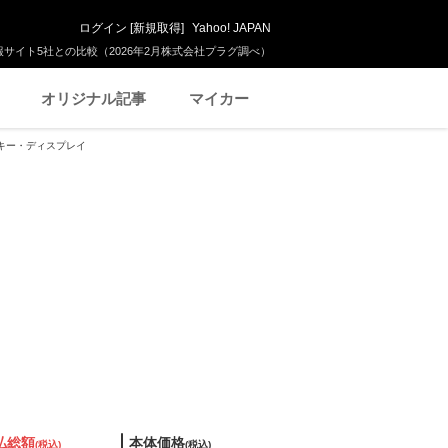
ログイン
[
新規取得
]
Yahoo! JAPAN
サイト5社との比較（2026年2月株式会社プラグ調べ）
オリジナル記事
マイカー
トキー・ディスプレイ
払総額
本体価格
(税込)
(税込)