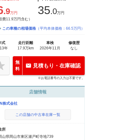
6
35
.9
.0
万円
万円
経費11.9万円含む）
この車種の相場価格
（平均本体価格：66.5万円）
年式
走行距離
車検
修復歴
013年
17.9万km
2026年11月
なし
無
見積もり・在庫確認
料
※お電話番号の入力は不要です。
店舗情報
VN株式会社
この店舗の中古車在庫一覧
住所
岡山県岡山市東区瀬戸町寺地739