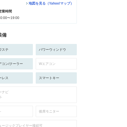
地図を見る（Yahoo!マップ）
営業時間
10:00〜19:00
装備
ワステ
パワーウィンドウ
アコン/クーラー
Wエアコン
ーレス
スマートキー
ーナビ
/-
-
後席モニター
ュージックプレイヤー接続可