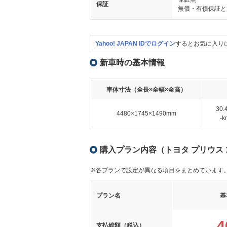
保証
無償・有償保証と
Yahoo! JAPAN IDでログイン
するとお気に入り
新車時の基本情報
車体寸法（全長×全幅×全高）
30
4480×1745×1490mm
-
購入プラン内容（トヨタ プリウス 
※各プランで設定が異なる項目をまとめています
プラン名
基
4
支払総額（税込）