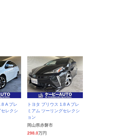
8 A プレ
トヨタ プリウス 1.8 A プレ
グセレクシ
ミアム ツーリングセレクシ
ョン
岡山県赤磐市
298.0
万円