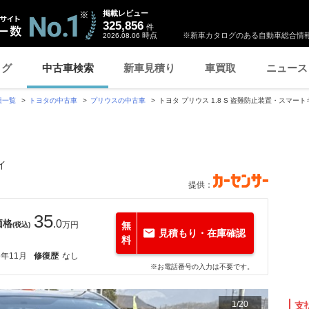
掲載レビュー
325,856
件
時点
※新車カタログのある自動車総合情報
2026.08.06
ログ
中古車検索
新車見積り
車買取
ニュース
種一覧
トヨタの中古車
プリウスの中古車
トヨタ プリウス 1.8 S 盗難防止装置・スマー
イ
提供：
35
価格
.0
万円
無
(税込)
見積もり・在庫確認
料
6年11月
修復歴
なし
※お電話番号の入力は不要です。
1
/
20
支