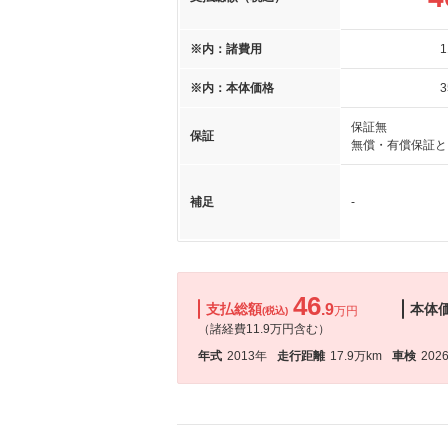
※内：諸費用
1
※内：本体価格
3
保証無
保証
無償・有償保証と
補足
-
46
支払総額
.9
本体
万円
(税込)
（諸経費11.9万円含む）
年式
2013年
走行距離
17.9万km
車検
202