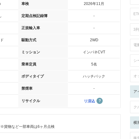
m
車検
2026年11月
ET
し
定期点検記録簿
-
正規輸入車
-
3
ド
駆動方式
2WD
電
ミッション
インパネCVT
シ
乗車定員
5名
オ
ボディタイプ
ハッチバック
禁煙車
-
ア
リサイクル
リ済込
ク
横
付※貨物など一部車両は6ヶ月点検
衝