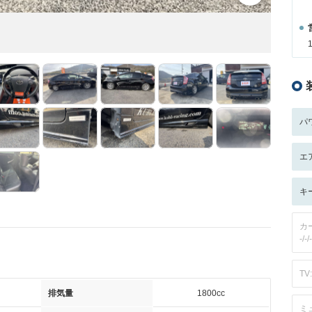
パ
エ
キ
カ
-/-/-
TV:
排気量
1800cc
ミ