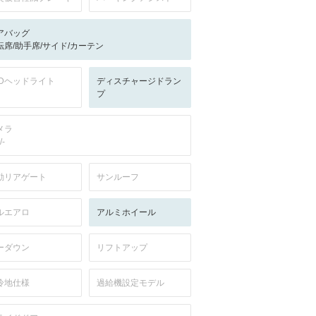
アバッグ
転席/助手席/サイド/カーテン
EDヘッドライト
ディスチャージドラン
プ
メラ
/-
動リアゲート
サンルーフ
ルエアロ
アルミホイール
ーダウン
リフトアップ
冷地仕様
過給機設定モデル