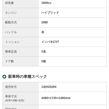
排気量
1800cc
エンジン
ハイブリッド
駆動方式
2WD
ハンドル
右
ミッション
インパネCVT
乗車定員
5名
ドア数
5枚
新車時の車種スペック
発売年月
14(H26)/04
車体寸法
4480
×
1745
×
1490
mm
(全長×全幅×全高)