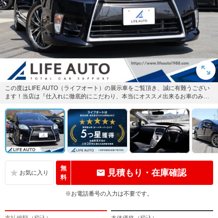
この度はLIFE AUTO（ライフオート）の展示車をご覧頂き、誠に有難うござい
ます！当店は『仕入れに徹底的にこだわり、本当にオススメ出来るお車のみを
厳選し展示しております...
無
見積もり・在庫確認
料
※お電話番号の入力は不要です。
支払総額（税込）
本体価格（税込）