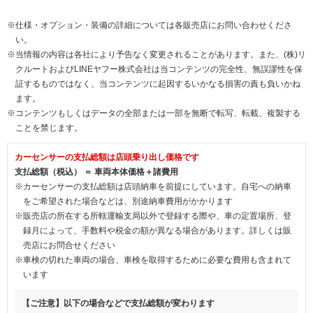
※仕様・オプション・装備の詳細については各販売店にお問い合わせくださ
い。
※当情報の内容は各社により予告なく変更されることがあります。また、(株)リ
クルートおよびLINEヤフー株式会社は当コンテンツの完全性、無誤謬性を保
証するものではなく、当コンテンツに起因するいかなる損害の責も負いかね
ます。
※コンテンツもしくはデータの全部または一部を無断で転写、転載、複製する
ことを禁じます。
カーセンサーの支払総額は店頭乗り出し価格です
支払総額（税込） ＝ 車両本体価格＋諸費用
※カーセンサーの支払総額は店頭納車を前提にしています。自宅への納車
をご希望された場合などは、別途納車費用がかかります
※販売店の所在する所轄運輸支局以外で登録する際や、車の定置場所、登
録月によって、手数料や税金の額が異なる場合があります。詳しくは販
売店にお問合せください
※車検の切れた車両の場合、車検を取得するために必要な費用も含まれて
います
【ご注意】以下の場合などで支払総額が変わります