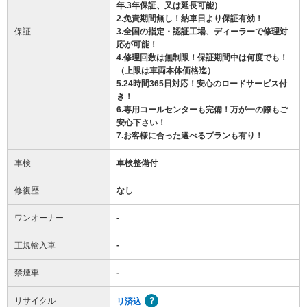
年.3年保証、又は延長可能）
2.免責期間無し！納車日より保証有効！
保証
3.全国の指定・認証工場、ディーラーで修理対
応が可能！
4.修理回数は無制限！保証期間中は何度でも！
（上限は車両本体価格迄）
5.24時間365日対応！安心のロードサービス付
き！
6.専用コールセンターも完備！万が一の際もご
安心下さい！
7.お客様に合った選べるプランも有り！
車検
車検整備付
修復歴
なし
ワンオーナー
-
正規輸入車
-
禁煙車
-
リサイクル
リ済込