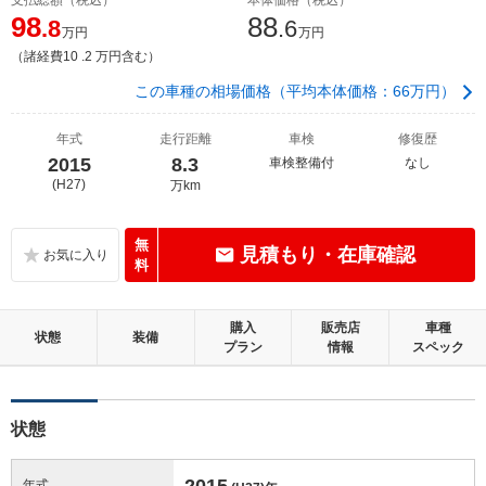
98
88
.8
.6
万円
万円
（諸経費10 .2 万円含む）
この車種の相場価格（平均本体価格：66万円）
年式
走行距離
車検
修復歴
2015
8.3
車検整備付
なし
(H27)
万km
無
見積もり・在庫確認
料
購入
販売店
車種
状態
装備
プラン
情報
スペック
状態
2015
年式