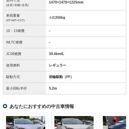
室内寸法
1470
×
1470
×
1225
mm
(全長×全幅×全高)
車両重量
-/-/1350
kg
(AT×MT×CVT)
10・15燃費
-
WLTC燃費
-
JC08燃費
30.4km/L
使用燃料
レギュラー
駆動方式
前輪駆動（FF）
最小回転半径
5.2
m
あなたにおすすめの中古車情報