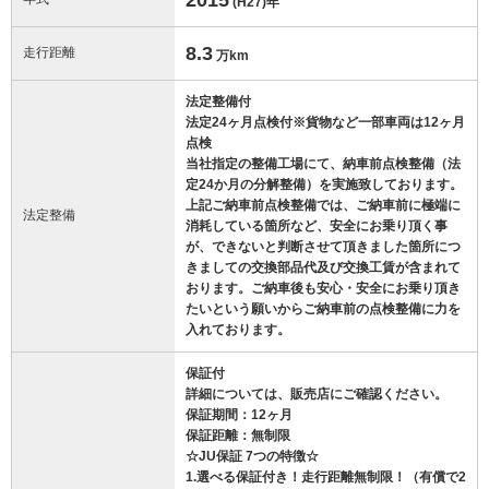
(H27)
年
8.3
走行距離
万km
法定整備付
法定24ヶ月点検付※貨物など一部車両は12ヶ月
点検
当社指定の整備工場にて、納車前点検整備（法
定24か月の分解整備）を実施致しております。
上記ご納車前点検整備では、ご納車前に極端に
法定整備
消耗している箇所など、安全にお乗り頂く事
が、できないと判断させて頂きました箇所につ
きましての交換部品代及び交換工賃が含まれて
おります。ご納車後も安心・安全にお乗り頂き
たいという願いからご納車前の点検整備に力を
入れております。
保証付
詳細については、販売店にご確認ください。
保証期間：12ヶ月
保証距離：無制限
☆JU保証 7つの特徴☆
1.選べる保証付き！走行距離無制限！（有償で2