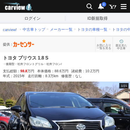
carview!
検索
通知
i
ログイン
ID新規取得
中古車トップ
メーカー一覧
トヨタの車種一覧
トヨタの
carview!
提供：
お気に入り
最近見た
一覧を見る
中古車
トヨタ プリウス 1.8 S
・後期型・社外フロントグリル・社外フロン/
支払総額：
98.8
万円
本体価格：
88.6
万円
諸経費：
10.2
万円
年式：
2015
年
走行距離：
8.3
万km
修復歴：
なし
1
/
21