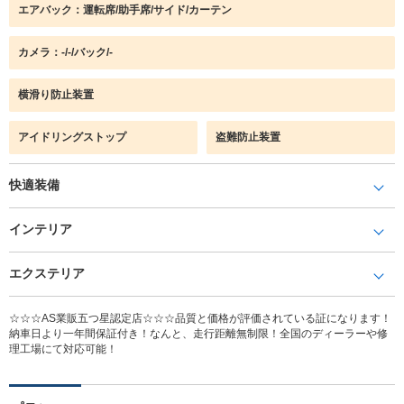
エアバック：運転席/助手席/サイド/カーテン
カメラ：-/-/バック/-
横滑り防止装置
アイドリングストップ
盗難防止装置
快適装備
インテリア
エクステリア
☆☆☆AS業販五つ星認定店☆☆☆品質と価格が評価されている証になります！
納車日より一年間保証付き！なんと、走行距離無制限！全国のディーラーや修
理工場にて対応可能！