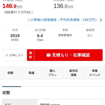
146
136
.9
.0
万円
万円
（諸経費10 .9 万円含む）
この車種の相場価格（平均本体価格：166万円）
年式
走行距離
車検
修復歴
2018
6.4
車検整備付
なし
(H30)
万km
無
見積もり・在庫確認
料
購入
販売店
車種
状態
装備
プラン
情報
スペック
状態
2018
年式