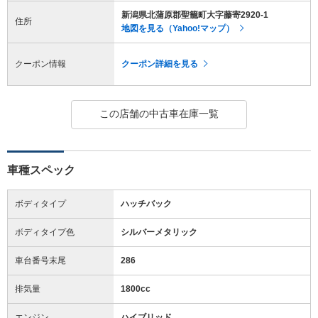
新潟県北蒲原郡聖籠町大字藤寄2920-1
住所
地図を見る（Yahoo!マップ）
クーポン情報
クーポン詳細を見る
この店舗の中古車在庫一覧
車種スペック
ボディタイプ
ハッチバック
ボディタイプ色
シルバーメタリック
車台番号末尾
286
排気量
1800cc
エンジン
ハイブリッド