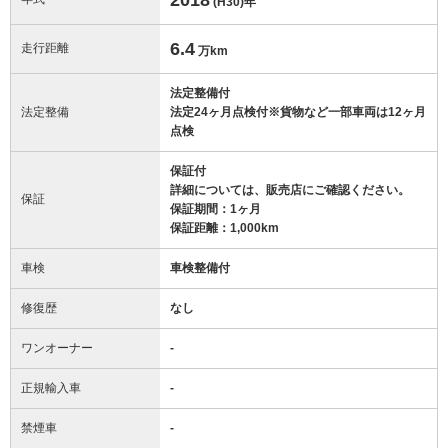
(H30)
年
6.4
走行距離
万km
法定整備付
法定整備
法定24ヶ月点検付※貨物など一部車両は12ヶ月
点検
保証付
詳細については、販売店にご確認ください。
保証
保証期間：1ヶ月
保証距離：1,000km
車検
車検整備付
修復歴
なし
ワンオーナー
-
正規輸入車
-
禁煙車
-