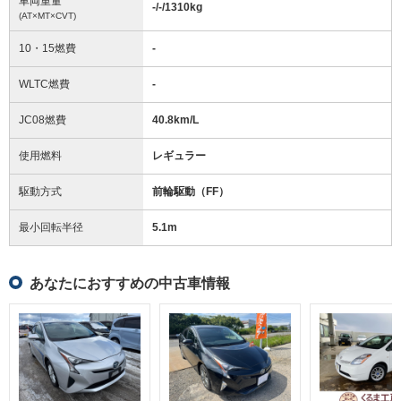
車両重量
-/-/1310
kg
(AT×MT×CVT)
10・15燃費
-
WLTC燃費
-
JC08燃費
40.8km/L
使用燃料
レギュラー
駆動方式
前輪駆動（FF）
最小回転半径
5.1
m
あなたにおすすめの中古車情報