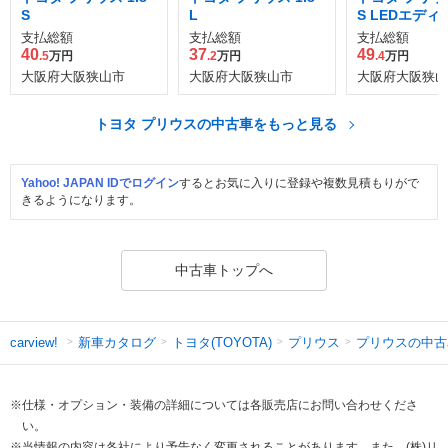
S
L
S LEDエディ
支払総額
支払総額
支払総額
40
37
49
.5
万円
.2
万円
.4
万円
大阪府大阪狭山市
大阪府大阪狭山市
大阪府大阪狭山
トヨタ プリウスの中古車をもっと見る
Yahoo! JAPAN IDでログイン
するとお気に入りに登録や複数見積もりがで
きるようになります。
中古車トップへ
新車カタログ
トヨタ(TOYOTA)
プリウス
プリウスの中古
carview!
※仕様・オプション・装備の詳細については各販売店にお問い合わせくださ
い。
※当情報の内容は各社により予告なく変更されることがあります。また、(株)リ