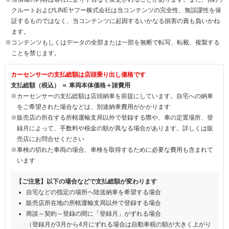
クルートおよびLINEヤフー株式会社は当コンテンツの完全性、無誤謬性を保
証するものではなく、当コンテンツに起因するいかなる損害の責も負いかね
ます。
※コンテンツもしくはデータの全部または一部を無断で転写、転載、複製する
ことを禁じます。
カーセンサーの支払総額は店頭乗り出し価格です
支払総額（税込） ＝ 車両本体価格＋諸費用
※カーセンサーの支払総額は店頭納車を前提にしています。自宅への納車
をご希望された場合などは、別途納車費用がかかります
※販売店の所在する所轄運輸支局以外で登録する際や、車の定置場所、登
録月によって、手数料や税金の額が異なる場合があります。詳しくは販
売店にお問合せください
※車検の切れた車両の場合、車検を取得するために必要な費用も含まれて
います
【ご注意】以下の場合などで支払総額が変わります
自宅などの指定の場所へ陸送納車を希望する場合
販売店所在地の所轄運輸支局以外で登録する場合
商談～契約～登録の間に「登録月」がずれる場合
（登録月が3月から4月にずれる場合は自動車税の額が大きく上がり