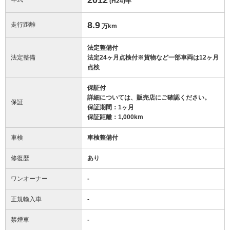
(H24)
年
8.9
走行距離
万km
法定整備付
法定整備
法定24ヶ月点検付※貨物など一部車両は12ヶ月
点検
保証付
詳細については、販売店にご確認ください。
保証
保証期間：1ヶ月
保証距離：1,000km
車検
車検整備付
修復歴
あり
ワンオーナー
-
正規輸入車
-
禁煙車
-