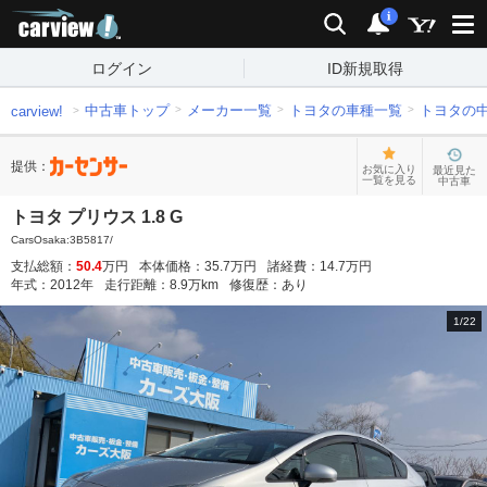
carview!
検索
通知
i
ログイン
ID新規取得
中古車トップ
メーカー一覧
トヨタの車種一覧
トヨタの
carview!
提供：
お気に入り
最近見た
一覧を見る
中古車
トヨタ プリウス 1.8 G
CarsOsaka:3B5817/
支払総額：
50.4
万円
本体価格：
35.7
万円
諸経費：
14.7
万円
年式：
2012
年
走行距離：
8.9
万km
修復歴：
あり
1
/
22