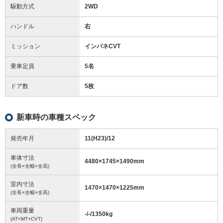
駆動方式
2WD
ハンドル
右
ミッション
インパネCVT
乗車定員
5名
ドア数
5枚
新車時の車種スペック
発売年月
11(H23)/12
車体寸法
4480
×
1745
×
1490
mm
(全長×全幅×全高)
室内寸法
1470
×
1470
×
1225
mm
(全長×全幅×全高)
車両重量
-/-/1350
kg
(AT×MT×CVT)