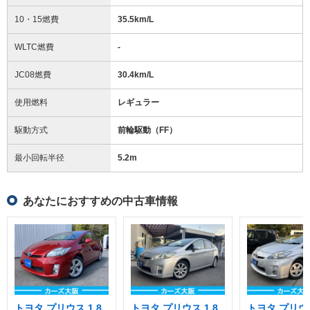
10・15燃費
35.5km/L
WLTC燃費
-
JC08燃費
30.4km/L
使用燃料
レギュラー
駆動方式
前輪駆動（FF）
最小回転半径
5.2
m
あなたにおすすめの中古車情報
トヨタ プリウス 1.8
トヨタ プリウス 1.8
トヨタ プリウス