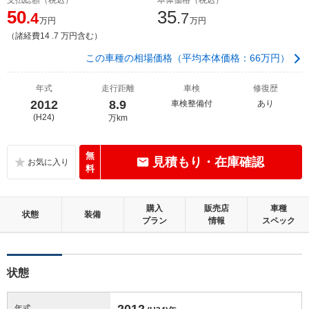
50
35
.4
.7
万円
万円
（諸経費14 .7 万円含む）
この車種の相場価格（平均本体価格：66万円）
年式
走行距離
車検
修復歴
2012
8.9
車検整備付
あり
(H24)
万km
無
見積もり・在庫確認
料
購入
販売店
車種
状態
装備
プラン
情報
スペック
状態
2012
年式